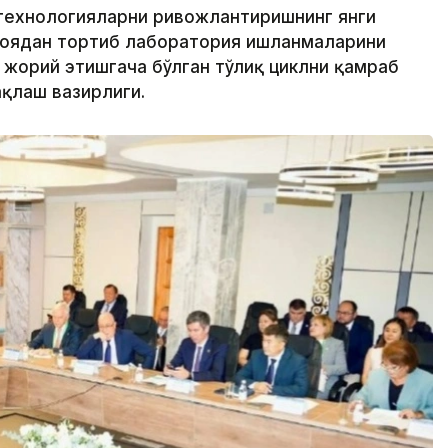
иотехнологияларни ривожлантиришнинг янги
ғоядан тортиб лаборатория ишланмаларини
 жорий этишгача бўлган тўлиқ циклни қамраб
ақлаш вазирлиги.