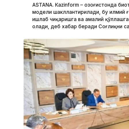
ASTANА. Кazinform – Қозоғистонда б
модели шакллантирилади, бу илмий 
ишлаб чиқаришга ва амалий қўллашга
олади, деб хабар беради Соғлиқни с