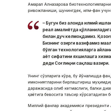
Ақмарал Алназарова биотехнологияларн
ривожланиши, шунингдек, илм-фан учун
– Бугун биз алоҳида илмий ишл
реал амалиётда қўлланиладига
билан дуч келмоқдамиз. Қозоғи
Бизнинг ҳозирги вазифамиз маҳ
бўлган технологияларга айлан
ҳаёт сифатини яхшилашга хизм
деди Соғлиқни сақлаш вазири.
Унинг сўзларига кўра, бу йўналишда фан,
имкониятларини бирлаштириш муҳимдир
даражасида қолиб кетмаслиги, балки диа
ҳаётига бевосита таъсир кўрсатадиган б
Миллий фанлар академияси президенти 