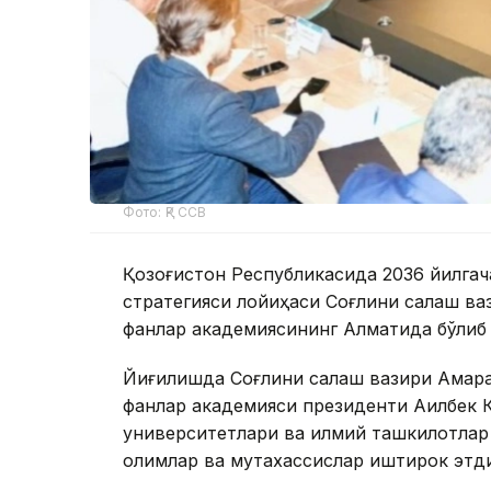
Фото: ҚР ССВ
Қозоғистон Республикасида 2036 йилга
стратегияси лойиҳаси Соғлиқни сақлаш в
фанлар академиясининг Алматида бўлиб 
Йиғилишда Соғлиқни сақлаш вазири Ақма
фанлар академияси президенти Ақилбек 
университетлари ва илмий ташкилотлар 
олимлар ва мутахассислар иштирок этди