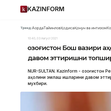
KAZINFORM
Ақорда
Тайинлов
Ҳодиса
Қонун ва интизом
Ко
Тренд:
10:40, 03 Август 2021
Қозоғистон Бош вазири 
давом эттиришни топши
NUR-SULTAN. Kazinform - Қозоғистон 
аҳолини эмлаш ишларини давом эттир
мухбири.