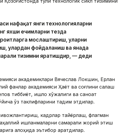
и Қозоғистонда тўлиқ технологик сикл тизимини
аси нафақат янги технологияларни
энг яхши ечимларни тезда
ароитларга мослаштириш, уларни
иш, улардан фойдаланиш ва янада
арали тизимни яратишдир, — деди
емияси академиклари Вячеслав Локшин, Ерлан
ий фанлар академияси Ҳаёт ва соғлиқни сақлаш
ов тиббиёт, қишлоқ хўжалиги ва саноат
ича ўз таклифларини тақдим этдилар.
ивожлантириш, кадрлар тайёрлаш, флагман
маҳаллий ишланмаларни самарали жорий этиш
рига алоҳида эътибор қаратдилар.