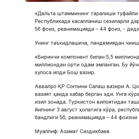
«Дельта штаммининг тарқалиши туфайли
Республикада касалланиш сезиларли да
56 фоиз, реанимацияда – 44 фоиз, - дед
Унинг таъкидлашича, пандемиядан чиқишн
«Биринчи компонент билан 5,5 миллионд
миллиондан ортиқ одам эмланган. Бу йў
хулоса қилди Бош вазир.
Аввалроқ ҚР Соғлиқни Сақлаш вазири А. 
вазият ҳақида хабар берган эди. Унга к
қизил зонада. Туркистон вилоятидан ташқ
йилнинг 3 август ҳолатига кўра, респу
бандлиги 56, реанимацияда – 44 фоизни
Муаллиф: Азамат Сиздикбаев