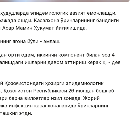
 ҳудудларда эпидемиологик вазият ёмонлашди.
ражада ошди. Касалхона ўринларининг бандлиги
и Асқар Мамин Ҳукумат йиғилишида.
инг ягона йўли - эмлаш.
ан ортиқ одам, иккинчи компонент билан эса 4
налишдаги ишларни давом эттириш керак «, - дея
Цой Қозоғистондаги ҳозирги эпидемиологик
ўра, Қозоғистон Республикаси 26 июлдан бошлаб
ари барча вилоятлар қизил зонада. Жорий
блика инфекцин касалхоналарида ўринларнинг
 ташкил этди.