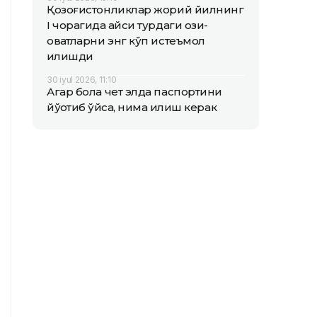
Қозоғистонликлар жорий йилнинг
I чорагида қайси турдаги озиқ-
овқатларни энг кўп истеъмол
қилишди
30 iyul 2026, 11:10
Агар бола чет элда паспортини
йўқотиб қўйса, нима қилиш керак