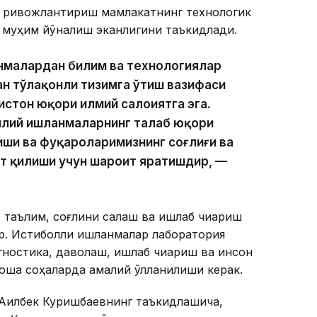
и ривожлантириш мамлакатнинг технологик
 муҳим йўналиш эканлигини таъкидлади.
анмалардан билим ва технологиялар
н тўлақонли тизимга ўтиш вазифаси
стон юқори илмий салоҳиятга эга.
аллий ишланмаларнинг талаб юқори
иши ва фуқароларимизнинг соғлиғи ва
ат қилиши учун шароит яратишдир, —
 таълим, соғлиқни сақлаш ва ишлаб чиқариш
. Истиқболли ишланмалар лаборатория
гностика, даволаш, ишлаб чиқариш ва инсон
ошқа соҳаларда амалий қўлланилиши керак.
Ақилбек Куришбаевнинг таъкидлашича,