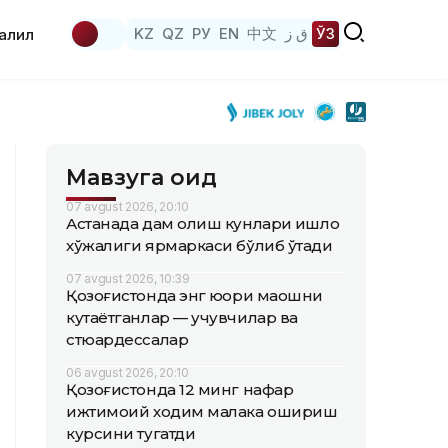
KZ
QZ
РУ
EN
中文
ق ز
ЎЗ
аҳлил
Мавзуга оид
07 avgust 2026, 20:10
Астанада дам олиш кунлари қишлоқ
хўжалиги ярмаркаси бўлиб ўтади
07 avgust 2026, 10:39
Қозоғистонда энг юқори маошни
кутаётганлар — учувчилар ва
стюардессалар
06 avgust 2026, 20:10
Қозоғистонда 12 минг нафар
ижтимоий ходим малака ошириш
курсини тугатди