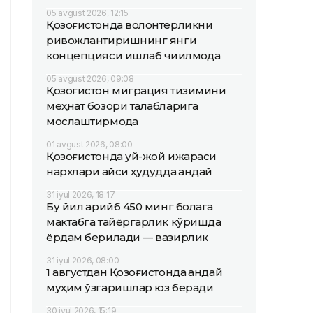
05 avgust 2026, 12:15
Қозоғистонда волонтёрликни
ривожлантиришнинг янги
концепцияси ишлаб чиқилмоқда
05 avgust 2026, 09:08
Қозоғистон миграция тизимини
меҳнат бозори талабларига
мослаштирмоқда
01 avgust 2026, 08:00
Қозоғистонда уй-жой ижараси
нархлари қайси ҳудудда қандай
31 iyul 2026, 18:17
Бу йил қарийб 450 минг болага
мактабга тайёргарлик кўришда
ёрдам берилади — вазирлик
31 iyul 2026, 08:00
1 августдан Қозоғистонда қандай
муҳим ўзгаришлар юз беради
30 iyul 2026, 15:19