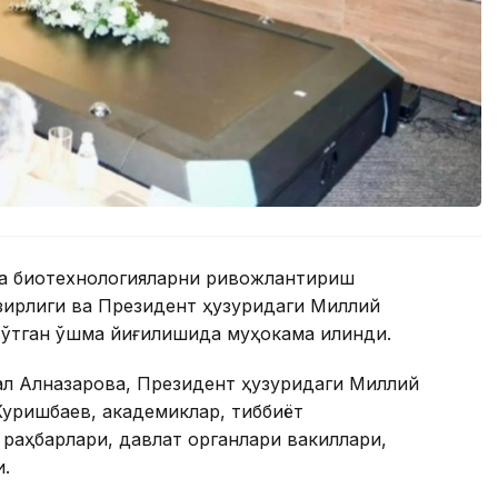
ча биотехнологияларни ривожлантириш
азирлиги ва Президент ҳузуридаги Миллий
ўтган қўшма йиғилишида муҳокама қилинди.
рал Алназарова, Президент ҳузуридаги Миллий
Куришбаев, академиклар, тиббиёт
раҳбарлари, давлат органлари вакиллари,
.