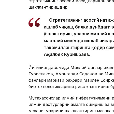
стратегиянинг асосий мақсадларидан бир
шакллантиришдир.
— Стратегиянинг асосий натиж
ишлаб чиқиш, балки дунёдаги 
ўзлаштириш, уларни миллий ш
маҳаллий миқёсда ишлаб чиқар
такомиллаштиришга қодир сам
Ақилбек Куришбаев.
Йиғилиш давомида Миллий фанлар акад
Туриспеков, Амангелди Саданов ва Милл
фанлари маркази раҳбари Марлен Есиркеп
биотехнологияларини ривожлантириш бўй
Мутахассислар илмий инфратузилмани р
илмий дастурларни амалга ошириш ва 
механизмларини шакллантириш масалала