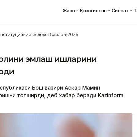
Жаҳон
Қозоғистон
Сиёсат
Т
нституциявий ислоҳот
Сайлов-2026
аҳолини эмлаш ишларини
рди
Республикаси Бош вазири Асқар Мамин
ишни топширди, деб хабар беради Kazinform