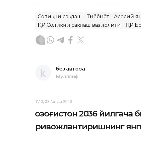
Соғлиқни сақлаш
Тиббиёт
Асосий я
ҚР Соғлиқни сақлаш вазирлиги
ҚР Б
без автора
Муаллиф
11:10, 08 Август 2026
Қозоғистон 2036 йилгача
ривожлантиришнинг янг