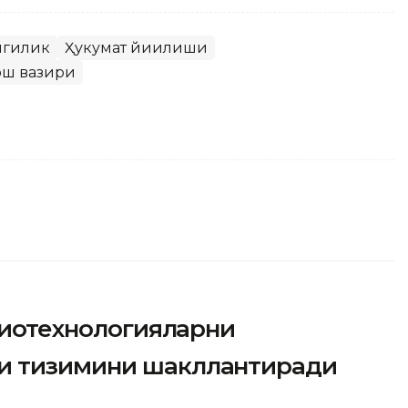
нгилик
Ҳукумат йиғилиши
ош вазири
 биотехнологияларни
и тизимини шакллантиради