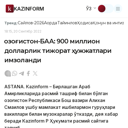
KAZINFORM
ЎЗ
Сайлов-2026
Ақорда
Тайинлов
Ҳодиса
Қонун ва интизо
Тренд:
18:15, 20 Сентябр 2022
Қозоғистон-БАА: 900 миллион
долларлик тижорат ҳужжатлари
имзоланди
ASTANA. Каzinform – Бирлашган Араб
Амирликларида расмий ташриф билан бўлган
Қозоғистон Республикаси Бош вазири Алихан
Смаилов ушбу мамлакат ишбилармон гуруҳлари
вакиллари билан музокаралар ўтказди, дея хабар
беради Кazinform ҚР Ҳукумати расмий сайтига
таяниб.