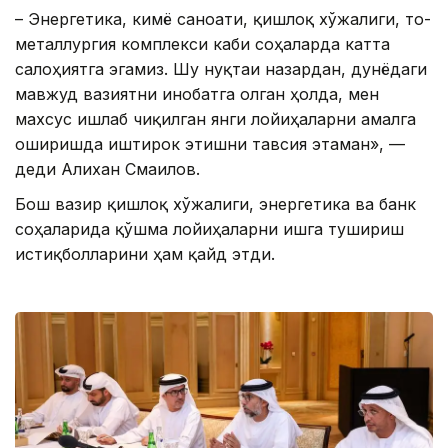
– Энергетика, кимё саноати, қишлоқ хўжалиги, тоғ-
металлургия комплекси каби соҳаларда катта
салоҳиятга эгамиз. Шу нуқтаи назардан, дунёдаги
мавжуд вазиятни инобатга олган ҳолда, мен
махсус ишлаб чиқилган янги лойиҳаларни амалга
оширишда иштирок этишни тавсия этаман», —
деди Алихан Смаилов.
Бош вазир қишлоқ хўжалиги, энергетика ва банк
соҳаларида қўшма лойиҳаларни ишга тушириш
истиқболларини ҳам қайд этди.