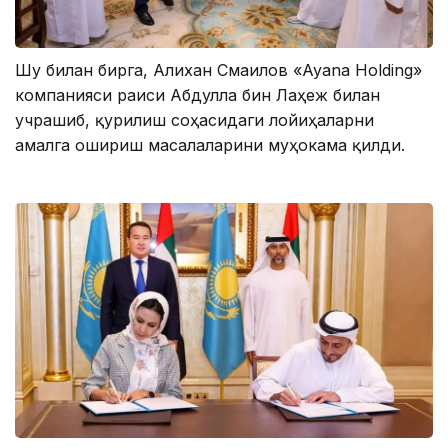
Шу билан бирга, Алихан Смаилов «Ayana Holding»
компанияси раиси Абдулла бин Лаҳеж билан
учрашиб, қурилиш соҳасидаги лойиҳаларни
амалга ошириш масалаларини муҳокама қилди.