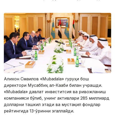
Алихон Смаилов «Mubadala» гуруҳи бош
директори Мусаббиҳ ал-Кааби билан учрашди.
«Mubadala» давлат инвеститсия ва ривожланиш
компанияси бўлиб, унинг активлари 285 миллиард
долларни ташкил этади ва мустақил фондлар
рейтингида 13-ўринни эгаллайди.