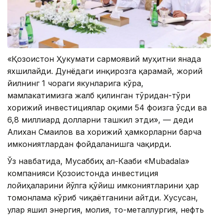
«Қозоғистон Ҳукумати сармоявий муҳитни янада
яхшилайди. Дунёдаги инқирозга қарамай, жорий
йилнинг 1 чораги якунларига кўра,
мамлакатимизга жалб қилинган тўғридан-тўғри
хорижий инвестициялар оқими 54 фоизга ўсди ва
6,8 миллиард долларни ташкил этди», — деди
Алихан Смаилов ва хорижий ҳамкорларни барча
имкониятлардан фойдаланишга чақирди.
Ўз навбатида, Мусаббиҳ ал-Кааби «Mubadala»
компанияси Қозоғистонда инвестиция
лойиҳаларини йўлга қўйиш имкониятларини ҳар
томонлама кўриб чиқаётганини айтди. Хусусан,
улар яшил энергия, молия, тоғ-металлургия, нефть