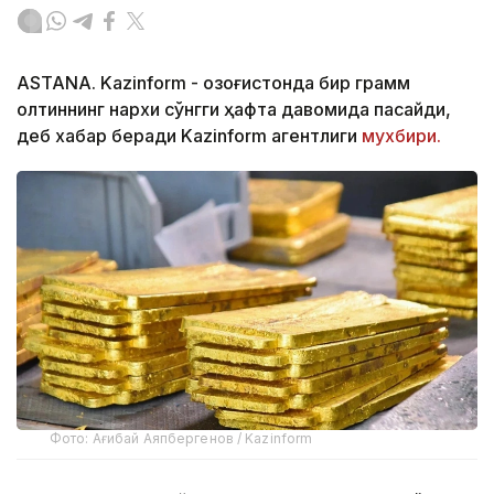
ASTANA. Kazinform - Қозоғистонда бир грамм
олтиннинг нархи сўнгги ҳафта давомида пасайди,
деб хабар беради Kazinform агентлиги
мухбири.
Фото: Ағибай Аяпбергенов / Kazinform