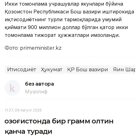
Икки томонлама учрашувлар якунлари бўйича
Қозоғистон Республикаси Бош вазири иштирокида
иқтисодиётнинг турли тармоқларида умумий
қиймати 900 миллион доллар бўлган қатор икки
томонлама тижорат ҳужжатлари имзоланди.
Фото: primeminister.kz
Иқтисодиёт
Ҳукумат
ҚР Бош вазири
Яқин Шарқ
без автора
Муаллиф
11:37, 06 Август 2026
Қозоғистонда бир грамм олтин
қанча туради