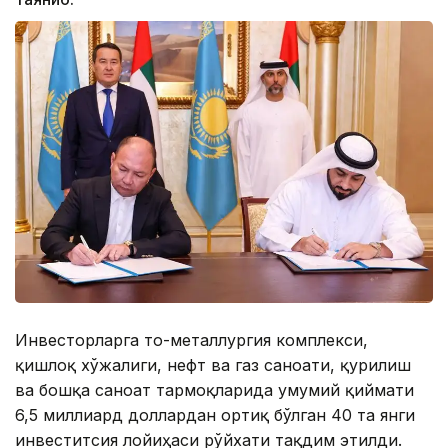
Инвесторларга тоғ-металлургия комплекси,
қишлоқ хўжалиги, нефт ва газ саноати, қурилиш
ва бошқа саноат тармоқларида умумий қиймати
6,5 миллиард доллардан ортиқ бўлган 40 та янги
инвеститсия лойиҳаси рўйхати тақдим этилди.