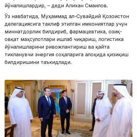
йўналишлардир, – деди Алихан Смаилов.
Ўз навбатида, Муҳаммад ал-Сувайдий Қозоғистон
делегациясига таклиф этилган имкониятлар учун
миннатдорлик билдириб, фармацевтика, озиқ-
овқат маҳсулотлари ишлаб чиқариш, логистика
йўналишларини ривожлантириш ва қайта
тикланувчи энергия соҳаларига алоҳида қизиқиш
билдиришини таъкидлади.