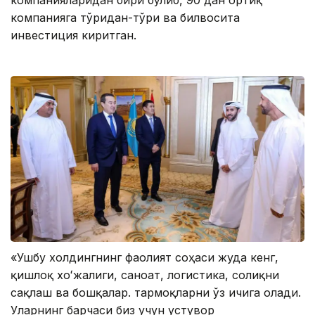
компанияларидан бири бўлиб, 90 дан ортиқ
компанияга тўғридан-тўғри ва билвосита
инвестиция киритган.
«Ушбу холдингнинг фаолият соҳаси жуда кенг,
қишлоқ хоʻжалиги, саноат, логистика, соғлиқни
сақлаш ва бошқалар. тармоқларни ўз ичига олади.
Уларнинг барчаси биз учун устувор