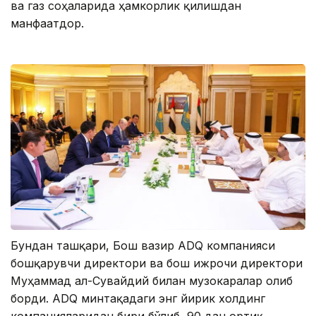
ва газ соҳаларида ҳамкорлик қилишдан
манфаатдор.
Бундан ташқари, Бош вазир ADQ компанияси
бошқарувчи директори ва бош ижрочи директори
Муҳаммад ал-Сувайдий билан музокаралар олиб
борди. АDQ минтақадаги энг йирик холдинг