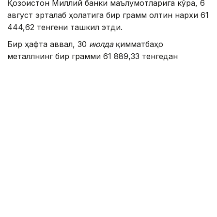
Қозоғистон Миллий банки маълумотларига кўра, 6
август эрталаб ҳолатига бир грамм олтин нархи 61
444,62 тенгени ташкил этди.
Бир ҳафта аввал, 30
июлда
қимматбаҳо
металлнинг бир грамми 61 889,33 тенгедан
сотилган эди. Шу тариқа, бир ҳафта ичида олтин
нархи 444,71 тенгега арзонлашди.
Аввалроқ Қозоғистон 2026 йил иккинчи чораги
якунларига кўра, марказий банклар орасида энг
йирик олтин харидорлари бешлигига киргани
ҳақида хабар берилган эди.
Жаҳон олтин кенгаши маълумотларига кўра, ушбу
даврда Қозоғистон Миллий банки олтин
захираларини 15 тоннага оширган.
Умуман олганда, апрель ойидан июнь ойигача
бўлган даврда дунё марказий банклари қарийб
289 тонна олтин сотиб олган. Бу ўтган йилнинг шу