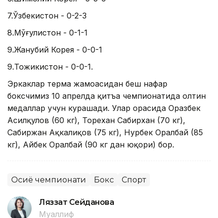
7.Ўзбекистон - 0-2-3
8.Мўғулистон - 0-1-1
9.Жанубий Корея - 0-0-1
9.Тожикистон - 0-0-1.
Эркаклар терма жамоасидан беш нафар
боксчимиз 10 апрелда қитъа чемпионатида олтин
медаллар учун курашади. Улар орасида Оразбек
Асилқулов (60 кг), Торехан Сабирхан (70 кг),
Сабиржан Ақкалиқов (75 кг), Нурбек Оралбай (85
кг), Айбек Оралбай (90 кг дан юқори) бор.
Осиё чемпионати
Бокс
Спорт
Ляззат Сейданова
Муаллиф