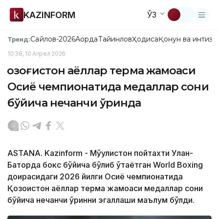
KAZINFORM
ЎЗ
Сайлов-2026
Ақорда
Тайинлов
Ҳодиса
Қонун ва интизо
Тренд:
10:38, 10 Апрел 2026
Қозоғистон аёллар терма жамоаси
Осиё чемпионатида медаллар сони
бўйича нечанчи ўринда
ASTANA. Kazinform - Мўғулистон пойтахти Улан-
Баторда бокс бўйича бўлиб ўтаётган World Boxing
доирасидаги 2026 йилги Осиё чемпионатида
Қозоғистон аёллар терма жамоаси медаллар сони
бўйича нечанчи ўринни эгаллаши маълум бўлди.