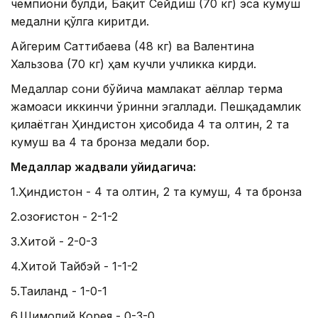
чемпиони бўлди, Бақит Сейдиш (70 кг) эса кумуш
медални қўлга киритди.
Айгерим Саттибаева (48 кг) ва Валентина
Хальзова (70 кг) ҳам кучли учликка кирди.
Медаллар сони бўйича мамлакат аёллар терма
жамоаси иккинчи ўринни эгаллади. Пешқадамлик
қилаётган Ҳиндистон ҳисобида 4 та олтин, 2 та
кумуш ва 4 та бронза медали бор.
Медаллар жадвали қуйидагича:
1.Ҳиндистон - 4 та олтин, 2 та кумуш, 4 та бронза
2.Қозоғистон - 2-1-2
3.Хитой - 2-0-3
4.Хитой Тайбэй - 1-1-2
5.Таиланд - 1-0-1
6.Шимолий Корея - 0-3-0