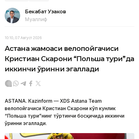
Бекабат Узаков
Муаллиф
10:10, 07 Август 2026
Астана жамоаси велопойгачиси
Кристиан Скарони “Польша тури”да
иккинчи ўринни эгаллади
ASTANА. Кazinform — XDS Astana Team
велопойгачиси Кристиан Скарони кўп кунлик
“Польша тури”нинг тўртинчи босқичида иккинчи
ўринни эгаллади.