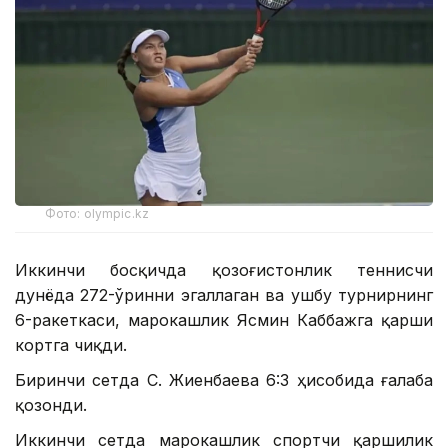
Фото: olympic.kz
Иккинчи босқичда қозоғистонлик теннисчи
дунёда 272-ўринни эгаллаган ва ушбу турнирнинг
6-ракеткаси, марокашлик Ясмин Каббажга қарши
кортга чиқди.
Биринчи сетда С. Жиенбаева 6:3 ҳисобида ғалаба
қозонди.
Иккинчи сетда марокашлик спортчи қаршилик