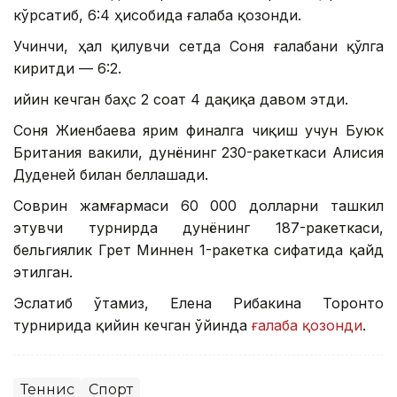
кўрсатиб, 6:4 ҳисобида ғалаба қозонди.
Учинчи, ҳал қилувчи сетда Соня ғалабани қўлга
киритди — 6:2.
Қийин кечган баҳс 2 соат 4 дақиқа давом этди.
Соня Жиенбаева ярим финалга чиқиш учун Буюк
Британия вакили, дунёнинг 230-ракеткаси Алисия
Дуденей билан беллашади.
Соврин жамғармаси 60 000 долларни ташкил
этувчи турнирда дунёнинг 187-ракеткаси,
бельгиялик Грет Миннен 1-ракетка сифатида қайд
этилган.
Эслатиб ўтамиз, Елена Рибакина Торонто
турнирида қийин кечган ўйинда
ғалаба қозонди
.
Теннис
Спорт