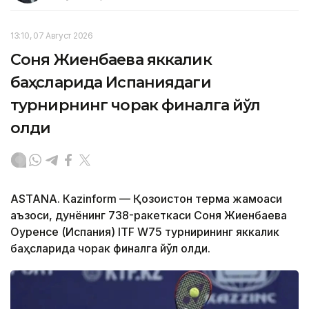
13:10, 07 Август 2026
Соня Жиенбаева яккалик
баҳсларида Испаниядаги
турнирнинг чорак финалга йўл
олди
ASTANА. Кazinform — Қозоғистон терма жамоаси
аъзоси, дунёнинг 738-ракеткаси Соня Жиенбаева
Оуренсе (Испания) ITF W75 турнирининг яккалик
баҳсларида чорак финалга йўл олди.