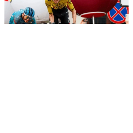
Фото: SprintCycling
161,9 километрлик босқич Жавани шаҳрида
бошланиб, Карпачда якунланди.
Ғолиб пойганинг сўнгги қисмида аниқланди. Уч
нафар войгачи маррага яқинлашганда олдинга
чиқиб олди. Сўнгги километрда улардан бири
ҳужум қилди ва фақат Кристиан Скарони унга
жавоб қайтара олди.