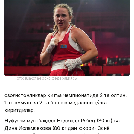
Фото: Қазақстан бокс федерациясы
Қозоғистонликлар қитъа чемпионатида 2 та олтин,
1 та кумуш ва 2 та бронза медалини қўлга
киритдилар.
Нуфузли мусобақада Надежда Рябец (80 кг) ва
Дина Исламбекова (80 кг дан юқори) Осиё