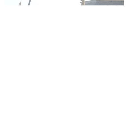
Фото: Өзбекстанның Қорғаныс министрлігі
Машқлар давомида ҳарбий хизматчилар
биргаликда замонавий жанговар техникаларни
ишлаб чиқмоқда.