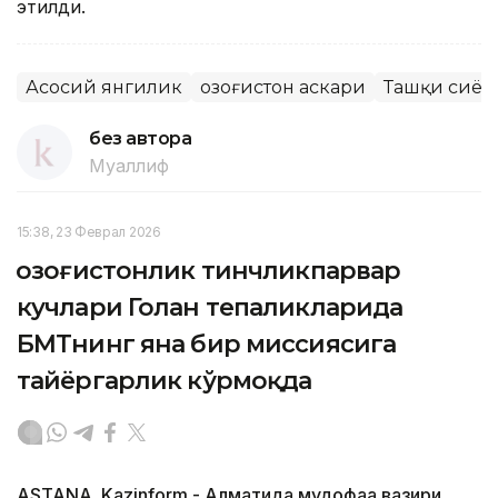
этилди.
Асосий янгилик
Қозоғистон аскари
Ташқи сиёс
без автора
Муаллиф
15:38, 23 Феврал 2026
Қозоғистонлик тинчликпарвар
кучлари Голан тепаликларида
БМТнинг яна бир миссиясига
тайёргарлик кўрмоқда
ASTANA. Kazinform - Алматида мудофаа вазири