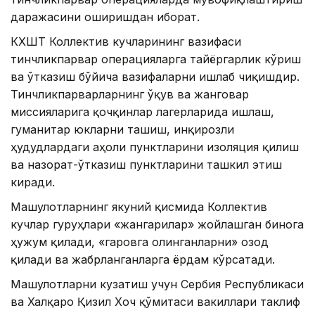
даражасини оширишдан иборат.
КХШТ Коллектив кучларининг вазифаси
тинчликпарвар операцияларга тайёргарлик кўриш
ва ўтказиш бўйича вазифаларни ишлаб чиқишдир.
Тинчликпарварларнинг ўқув ва жанговар
миссияларига қочқинлар лагерларида ишлаш,
гуманитар юкларни ташиш, инқирозли
ҳудудлардаги аҳоли пунктларини изоляция қилиш
ва назорат-ўтказиш пунктларини ташкил этиш
киради.
Машғулотларнинг якуний қисмида Коллектив
кучлар гуруҳлари «жангарилар» жойлашган бинога
ҳужум қилади, «гаровга олинганларни» озод
қилади ва жабрланганларга ёрдам кўрсатади.
Машғулотларни кузатиш учун Сербия Республикаси
ва Халқаро Қизил Хоч қўмитаси вакиллари таклиф