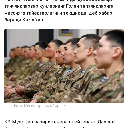
тинчликпарвар кучларнинг Голан тепаликларига
миссияга тайёргарлигини текширди, деб хабар
беради Kazinform.
Фото: Министерство обороны
ҚР Мудофаа вазири генерал-лейтенант Даурен