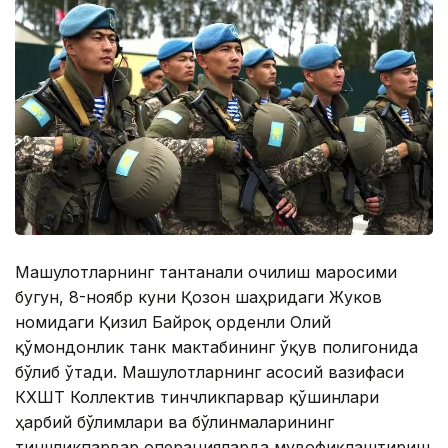
Машғулотларнинг тантанали очилиш маросими
бугун, 8-ноябр куни Қозон шаҳридаги Жуков
номидаги Қизил Байроқ орденли Олий
қўмондонлик танк мактабининг ўқув полигонида
бўлиб ўтади. Машғулотларнинг асосий вазифаси
КХШТ Коллектив тинчликпарвар қўшинлари
ҳарбий бўлимлари ва бўлинмаларининг
тинчликпарвар операцияларда мувофиқлаштириш