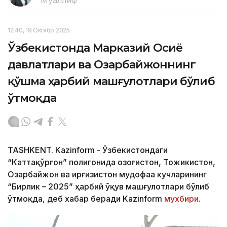
12:40, 19 Октябр 2025
Ўзбекистонда Марказий Осиё
давлатлари ва Озарбайжоннинг
қўшма ҳарбий машғулотлари бўлиб
ўтмоқда
TASHKENT. Kazinform - Ўзбекистондаги
“Каттақўрғон” полигонида Қозоғистон, Тожикистон,
Озарбайжон ва Қирғизистон мудофаа кучларининг
“Бирлик – 2025” ҳарбий ўқув машғулотлари бўлиб
ўтмоқда, деб хабар беради Kazinform
мухбири
.