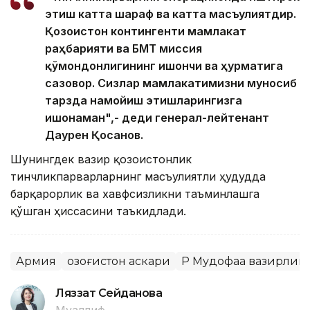
этиш катта шараф ва катта масъулиятдир.
Қозоғистон контингенти мамлакат
раҳбарияти ва БМТ миссия
қўмондонлигининг ишончи ва ҳурматига
сазовор. Сизлар мамлакатимизни муносиб
тарзда намойиш этишларингизга
ишонаман",- деди генерал-лейтенант
Даурен Қосанов.
Шунингдек вазир қозоғистонлик
тинчликпарварларнинг масъулиятли ҳудудда
барқарорлик ва хавфсизликни таъминлашга
қўшган ҳиссасини таъкидлади.
Армия
Қозоғистон аскари
ҚР Мудофаа вазирлиг
Ляззат Сейданова
Муаллиф