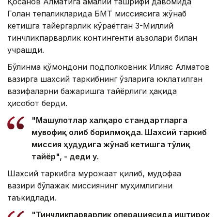
Қосанов Алматига амалий ташрифи давомида
Голан тепаликларида БМТ миссиясига жўнаб
кетишга тайёргарлик кўраётган 3-Миллий
тинчликпарварлик контингенти аъзолари билан
учрашди.
Бўлинма қўмондони подполковник Илияс Алматов
вазирга шахсий таркибнинг ўзларига юклатилган
вазифаларни бажаришга тайёрлиги ҳақида
ҳисобот берди.
"Машғулотлар халқаро стандартларга
мувофиқ олиб борилмоқда. Шахсий таркиб
миссия ҳудудига жўнаб кетишга тўлиқ
тайёр", - деди у.
Шахсий таркибга мурожаат қилиб, мудофаа
вазири бўлажак миссиянинг муҳимлигини
таъкидлади.
"Тинчликпарварлик операциясида иштирок