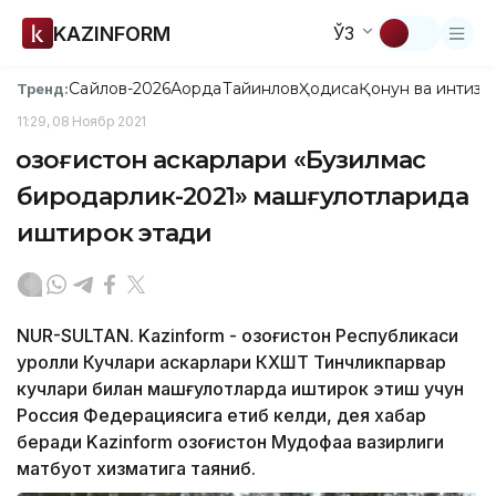
KAZINFORM
ЎЗ
Сайлов-2026
Ақорда
Тайинлов
Ҳодиса
Қонун ва интизо
Тренд:
11:29, 08 Ноябр 2021
Қозоғистон аскарлари «Бузилмас
биродарлик-2021» машғулотларида
иштирок этади
NUR-SULTAN. Kazinform - Қозоғистон Республикаси
Қуролли Кучлари аскарлари КХШТ Тинчликпарвар
кучлари билан машғулотларда иштирок этиш учун
Россия Федерациясига етиб келди, дея хабар
беради Kazinform Қозоғистон Мудофаа вазирлиги
матбуот хизматига таяниб.