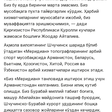
Биз бу ерда биринчи марта эмасмиз. Биз
мусобақага пухта тайёргарлик кўрдик. Ҳарбий
хизматчиларнинг муносабати ижобий, биз
муваффақиятга эришмоқчимиз», — деди
Қирғизистон Республикаси Қуролли кучлари
жамоаси бошлиғи Жоодар Айталиев.
Ақмола вилоятининг Шчучинск шаҳрида бўлиб
ўтадиган «Меридиан» топографларининг ҳарбий
спорт мусобақасида Арманистон, Беларусь,
Вьетнам, Қозоғистон, Хитой, Россия ва
Ўзбекистон ҳарбий хизматчилари иштирок этади.
«Биз «Меридиан» танловида иштирок этиш учун
Арманистондан келганмиз. Бизни илиқ кутиб
олишди. Биз Бурабай миллий табиат боғига,
машҳур Абилайхан майдонига ташриф буюрдик,
Шчучинско-Бурабай курорт ҳудудининг бошқа
диққатга сазовор жойларини кўздан кечирдик.