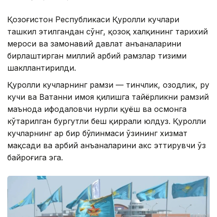
Қозоғистон Республикаси Қуролли кучлари
ташкил этилгандан сўнг, қозоқ халқининг тарихий
мероси ва замонавий давлат анъаналарини
бирлаштирган миллий ҳарбий рамзлар тизими
шакллантирилди.
Қуролли кучларнинг рамзи — тинчлик, озодлик, руҳ
кучи ва Ватанни ҳимоя қилишга тайёрликни рамзий
маънода ифодаловчи нурли қуёш ва осмонга
кўтарилган бургутли беш қиррали юлдуз. Қуролли
кучларнинг ҳар бир бўлинмаси ўзининг хизмат
мақсади ва ҳарбий анъаналарини акс эттирувчи ўз
байроғига эга.