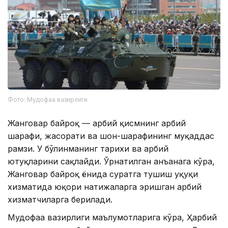
Фото: Мудофаа вазирлиги
Жанговар байроқ — ҳарбий қисмнинг ҳарбий
шарафи, жасорати ва шон-шарафининг муқаддас
рамзи. У бўлинманинг тарихи ва ҳарбий
ютуқларини сақлайди. Ўрнатилган анъанага кўра,
Жанговар байроқ ёнида суратга тушиш ҳуқуқи
хизматида юқори натижаларга эришган ҳарбий
хизматчиларга берилади.
Мудофаа вазирлиги маълумотларига кўра, Ҳарбий