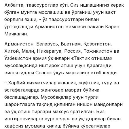
Албатта, таассуротлар кўп. Сиз ишлашингиз керак
бўлган муҳитга мослашиш ва ўрганиш учун вақт
борлиги яхши, - ўз таассуротлари билан
ўртоқлашди Арманистон жамоаси вакили Карен
Мачкалян.
Арманистон, Беларусь, Вьетнам, Қозоғистон,
Хитой, Мали, Никарагуа, Россия, Тожикистон ва
Ўзбекистон армия ўқчилари «Тактик отишма»
мусобақасида иштирок этиш учун Қарағанди
вилоятидаги Спасск ўқув марказига етиб келди.
– Ҳарбий хизматчилар яккалик, жуфтлик, гуруҳ ва
эстафеталарда жанговар маҳорат бўйича
баҳслашадилар. Мусобақалар учун турли
шароитларга тақлид қилинган нишон майдонлари
ва ўқ отиш тирлари махсус яратилган. Биз
иштирокчиларга қурол-яроғ ва ўқ-дорилар билан
хавфсиз муомала қилиш бўйича кўрсатмалар