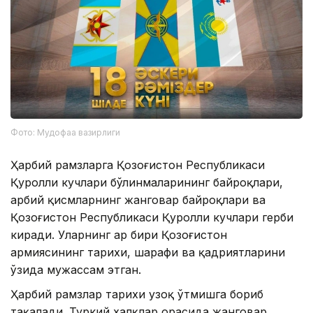
Фото: Мудофаа вазирлиги
Ҳарбий рамзларга Қозоғистон Республикаси
Қуролли кучлари бўлинмаларининг байроқлари,
ҳарбий қисмларнинг жанговар байроқлари ва
Қозоғистон Республикаси Қуролли кучлари герби
киради. Уларнинг ҳар бири Қозоғистон
армиясининг тарихи, шарафи ва қадриятларини
ўзида мужассам этган.
Ҳарбий рамзлар тарихи узоқ ўтмишга бориб
тақалади. Туркий халқлар орасида жанговар