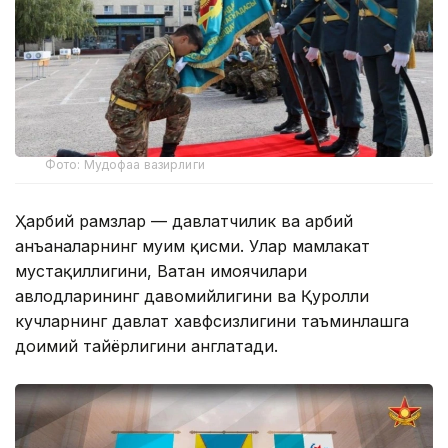
Фото: Мудофаа вазирлиги
Ҳарбий рамзлар — давлатчилик ва ҳарбий
анъаналарнинг муҳим қисми. Улар мамлакат
мустақиллигини, Ватан ҳимоячилари
авлодларининг давомийлигини ва Қуролли
кучларнинг давлат хавфсизлигини таъминлашга
доимий тайёрлигини англатади.