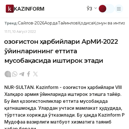
KAZINFORM
ЎЗ
Сайлов-2026
Ақорда
Тайинлов
Ҳодиса
Қонун ва интизо
Тренд:
11:11, 10 Август 2022
Қозоғистон ҳарбийлари АрМИ-2022
ўйинларининг еттита
мусобақасида иштирок этади
NUR-SULTAN. Kazinform - Қозоғистон ҳарбийлари VIII
Халқаро армия ўйинларида иштирок этишга тайёр.
Бу йил қозоғистонликлар еттита мусобақада
қатнашмоқда. Улардан учтаси мамлакат ҳудудида,
тўрттаси хорижда ўтказилади. Бу ҳақда Kazinform ҚР
Мудофаа вазирлиги матбуот хизматига таяниб
хабар беради.