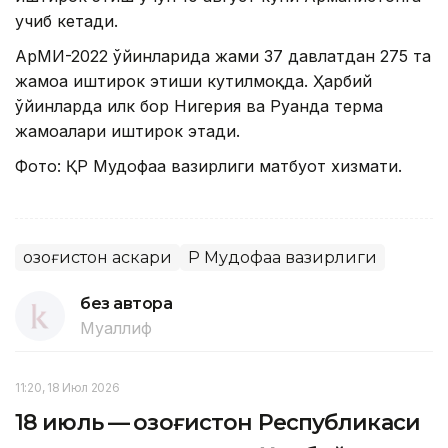
учиб кетади.
АрМИ-2022 ўйинларида жами 37 давлатдан 275 та
жамоа иштирок этиши кутилмоқда. Ҳарбий
ўйинларда илк бор Нигерия ва Руанда терма
жамоалари иштирок этади.
Фото: ҚР Мудофаа вазирлиги матбуот хизмати.
Қозоғистон аскари
ҚР Мудофаа вазирлиги
без автора
Муаллиф
11:20, 18 Июл 2026
18 июль — Қозоғистон Республикаси