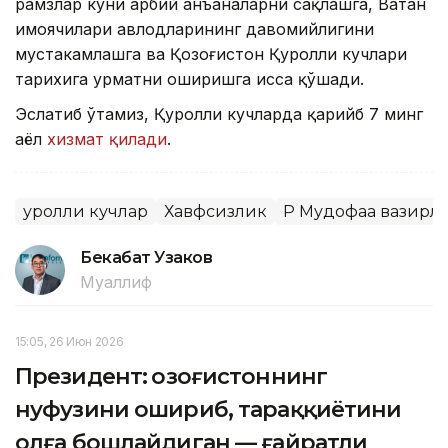
рамзлар куни ҳарбий анъаналарни сақлашга, Ватан
ҳимоячилари авлодларининг давомийлигини
мустаҳкамлашга ва Қозоғистон Қуролли кучлари
тарихига ҳурматни оширишга ҳисса қўшади.
Эслатиб ўтамиз, Қуролли кучларда қарийб 7 минг
аёл
хизмат қилади
.
Қуролли кучлар
Хавфсизлик
ҚР Мудофаа вазирл
Бекабат Узаков
Муаллиф
15:05, 26 Июн 2026
Президент: Қозоғистоннинг
нуфузини ошириб, тараққиётини
олға бошлайдиган — ғайратли