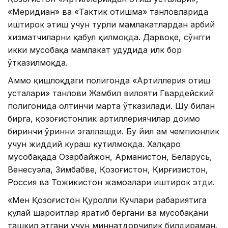
«Меридиан» ва «Тактик отишма» танловларида
иштирок этиш учун турли мамлакатлардан ҳарбий
хизматчиларни қабул қилмоқда. Дарвоқе, сўнгги
икки мусобақа мамлакат ҳудудида илк бор
ўтказилмоқда.
Аммо қишлоқдаги полигонда «Артиллерия отиш
усталари» танлови Жамбил вилояти Гвардейский
полигонида олтинчи марта ўтказилади. Шу билан
бирга, қозоғистонлик артиллериячилар доимо
биринчи ўринни эгаллашди. Бу йил ҳам чемпионлик
учун жиддий кураш кутилмоқда. Халқаро
мусобақада Озарбайжон, Арманистон, Беларусь,
Венесуэла, Зимбабве, Қозоғистон, Қирғизистон,
Россия ва Тожикистон жамоалари иштирок этди.
«Мен Қозоғистон Қуролли Кучлари раҳбариятига
қулай шароитлар яратиб бергани ва мусобақани
ташкил этгани учун миннатдорчилик билдираман.