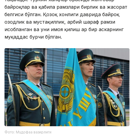
байроқлар ва қабила рамзлари бирлик ва жасорат
белгиси бўлган. Қозоқ хонлиги даврида байроқ
озодлик ва мустақиллик, ҳарбий шараф рамзи
ҳисобланган ва уни ҳимоя қилиш ҳар бир аскарнинг
муқаддас бурчи бўлган.
Фото: Мудофаа вазирлиги