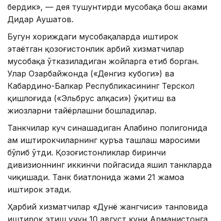
бердик», — дея тушунтирди мусобақа бош ҳаками
Дидар Аушатов.
Бугун хориждаги мусобақаларда иштирок
этаётган қозоғистонлик ҳарбий хизматчилар
мусобақа ўтказиладиган жойларга етиб борган.
Улар Озарбайжонда («Денгиз кубоги») ва
Кабардино-Балкар Республикасининг Терскол
қишлоғида («Эльбрус ҳалқаси») ўқитиш ва
жиҳозларни тайёрлашни бошладилар.
Танкчилар куч синашадиган Алабино полигонида
ҳам иштирокчиларнинг қуръа ташлаш маросими
бўлиб ўтди. Қозоғистонликлар биринчи
дивизионнинг иккинчи пойгасида яшил танкларда
чиқишади. Танк биатлонида жами 21 жамоа
иштирок этади.
Ҳарбий хизматчилар «Дунё жангчиси» танловида
иштирок этиш учун 10 август куни Арманистонга