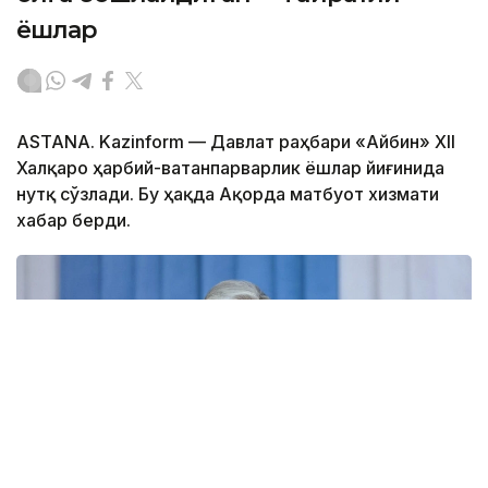
ёшлар
ASTANA. Kazinform — Давлат раҳбари «Айбин» XII
Халқаро ҳарбий-ватанпарварлик ёшлар йиғинида
нутқ сўзлади. Бу ҳақда Ақорда матбуот хизмати
хабар берди.