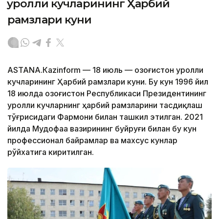
Қуролли кучларининг Ҳарбий
рамзлари куни
АSTANА.Кazinform — 18 июль — Қозоғистон Қуролли
кучларининг Ҳарбий рамзлари куни. Бу кун 1996 йил
18 июлда Қозоғистон Республикаси Президентининг
Қуролли кучларнинг ҳарбий рамзларини тасдиқлаш
тўғрисидаги Фармони билан ташкил этилган. 2021
йилда Мудофаа вазирининг буйруғи билан бу кун
профессионал байрамлар ва махсус кунлар
рўйхатига киритилган.