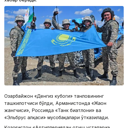
Озарбайжон «Денгиз кубоги» танловининг
ташкилотчиси бўлди, Арманистонда «Жаҳон
жангчиси», Россияда «Танк биатлони» ва
«Эльбрус ҳалқаси» мусобақалари ўтказилади.
Қозоғистон «Артиллериядан отиш усталари»,