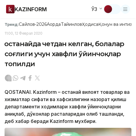
KAZINFORM
ЎЗ
Сайлов-2026
Ақорда
Тайинлов
Ҳодиса
Қонун ва интизо
Тренд:
11:00, 12 Феврал 2020
Қостанайда четдан келган, болалар
соғлиги учун хавфли ўйинчоқлар
топилди
QOSTANAI. Kazinform – Қостанай вилоят товарлар ва
хизматлар сифати ва хафсизлигини назорат қилиш
департаменти ходимлари хавфли ўйинчоқларни
аниқлаб, дўконлар расталаридан олиб ташланди,
деб хабар беради Kazinform мухбири.