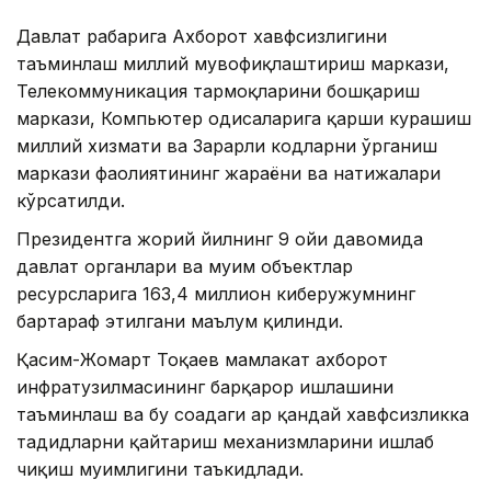
Давлат раҳбарига Ахборот хавфсизлигини
таъминлаш миллий мувофиқлаштириш маркази,
Телекоммуникация тармоқларини бошқариш
маркази, Компьютер ҳодисаларига қарши курашиш
миллий хизмати ва Зарарли кодларни ўрганиш
маркази фаолиятининг жараёни ва натижалари
кўрсатилди.
Президентга жорий йилнинг 9 ойи давомида
давлат органлари ва муҳим объектлар
ресурсларига 163,4 миллион киберҳужумнинг
бартараф этилгани маълум қилинди.
Қасим-Жомарт Тоқаев мамлакат ахборот
инфратузилмасининг барқарор ишлашини
таъминлаш ва бу соҳадаги ҳар қандай хавфсизликка
таҳдидларни қайтариш механизмларини ишлаб
чиқиш муҳимлигини таъкидлади.