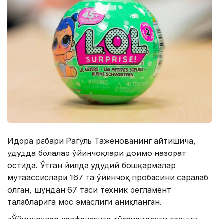
Идора раҳбари Рагуль Таженованинг айтишича,
ҳудудда болалар ўйинчоқлари доимо назорат
остида. Ўтган йилда ҳудудий бошқармалар
мутаҳассислари 167 та ўйинчоқ пробасини саралаб
олган, шундан 67 таси техник регламент
талабларига мос эмаслиги аниқланган.