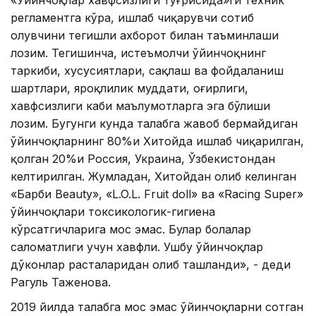
«Ўйинчоқлар хавфсизлиги тўғрисида»ги техник
регламентга кўра, ишлаб чиқарувчи сотиб
олувчини тегишли ахборот билан таъминлаши
лозим. Тегишинча, истеъмолчи ўйинчоқнинг
таркиби, хусусиятлари, сақлаш ва фойдаланиш
шартлари, яроқлилик муддати, оғирлиги,
хавфсизлиги каби маълумотларга эга бўлиши
лозим. Бугунги кунда талабга жавоб бермайдиган
ўйинчоқларнинг 80%и Хитойда ишлаб чиқарилган,
қолган 20%и Россия, Украина, Ўзбекистондан
келтирилган. Жумладан, Хитойдан олиб келинган
«Барби Beauty», «L.O.L. Fruit doll» ва «Racing Super»
ўйинчоқлари токсикологик-гигиена
кўрсатгичларига мос эмас. Булар болалар
саломатлиги учун хавфли. Ушбу ўйинчоқлар
дўконлар расталаридан олиб ташланди», - деди
Рагуль Таженова.
2019 йилда талабга мос эмас ўйинчоқларни сотган