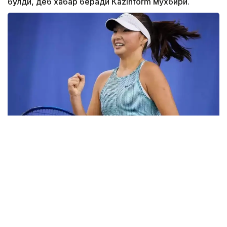
бўлди, деб хабар беради Каzinform мухбири.
Фото: ktf.kz
Дунёнинг 829-ракеткаси, ушбу мусобақанинг 3-
ракеткаси А. Саөиндиыова финалда жаҳон
рейтингида 1253-ўринни эгаллаб турган
ҳиндистонлик Вайшнави Адкарга қарши