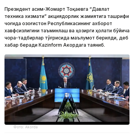
Президент Қасим-Жомарт Тоқаевга “Давлат
техника хизмати” акциядорлик жамиятига ташрифи
чоғида Қозоғистон Республикасининг ахборот
хавфсизлигини таъминлаш ва ҳозирги ҳолати бўйича
чора-тадбирлар тўғрисида маълумот берилди, деб
хабар беради Каzinform Акордага таяниб.
Фото: Akorda