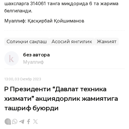
шахсларга 314061 танга миқдорида 6 та жарима
белгиланди.
Муаллиф: Қасқирбай Қойшиманов
Соғлиқни сақлаш
Асосий янгилик
Жамият
без автора
Муаллиф
13:00, 03 Октябр 2023
ҚР Президенти “Давлат техника
хизмати” акциядорлик жамиятига
ташриф буюрди