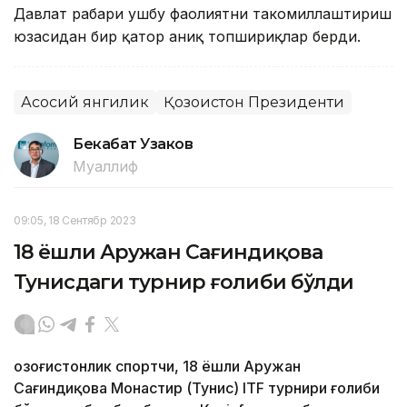
Давлат раҳбари ушбу фаолиятни такомиллаштириш
юзасидан бир қатор аниқ топшириқлар берди.
Асосий янгилик
Қозоғистон Президенти
Бекабат Узаков
Муаллиф
09:05, 18 Сентябр 2023
18 ёшли Аружан Сағиндиқова
Тунисдаги турнир ғолиби бўлди
Қозоғистонлик спортчи, 18 ёшли Аружан
Сағиндиқова Монастир (Тунис) ITF турнири ғолиби