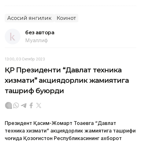
Асосий янгилик
Коинот
без автора
Муаллиф
13:00, 03 Октябр 2023
ҚР Президенти “Давлат техника
хизмати” акциядорлик жамиятига
ташриф буюрди
Президент Қасим-Жомарт Тоқаевга “Давлат
техника хизмати” акциядорлик жамиятига ташрифи
чоғида Қозоғистон Республикасининг ахборот