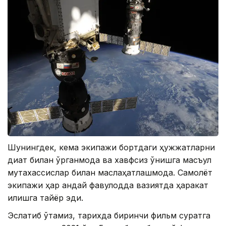
Шунингдек, кема экипажи бортдаги ҳужжатларни
диққат билан ўрганмоқда ва хавфсиз қўнишга масъул
мутахассислар билан маслаҳатлашмоқда. Самолёт
экипажи ҳар қандай фавқулодда вазиятда ҳаракат
қилишга тайёр эди.
Эслатиб ўтамиз, тарихда биринчи фильм суратга