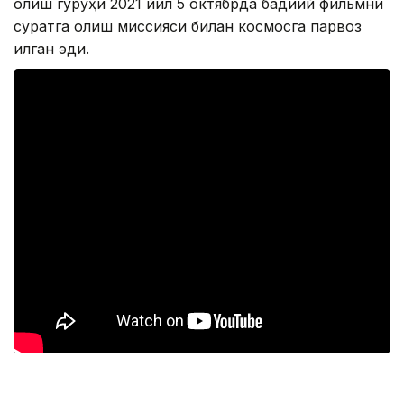
олиш гуруҳи 2021 йил 5 октябрда бадиий фильмни
суратга олиш миссияси билан космосга парвоз
қилган эди.