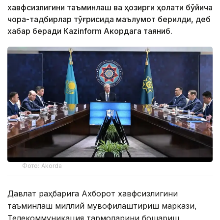
хавфсизлигини таъминлаш ва ҳозирги ҳолати бўйича
чора-тадбирлар тўғрисида маълумот берилди, деб
хабар беради Каzinform Акордага таяниб.
Фото: Akorda
Давлат раҳбарига Ахборот хавфсизлигини
таъминлаш миллий мувофиқлаштириш маркази,
Телекоммуникация тармоқларини бошқариш