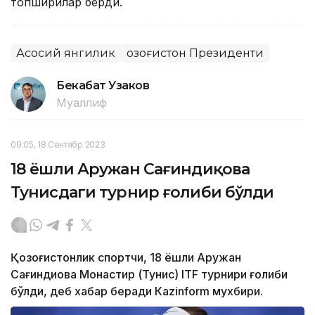
топшириқлар берди.
Асосий янгилик
Қозоғистон Президенти
Бекабат Узаков
Муаллиф
09:05, 18 Сентябр 2023
18 ёшли Аружан Сағиндиқова
Тунисдаги турнир ғолиби бўлди
Қозоғистонлик спортчи, 18 ёшли Аружан
Сағиндиқова Монастир (Тунис) ITF турнири ғолиби
бўлди, деб хабар беради Каzinform мухбири.