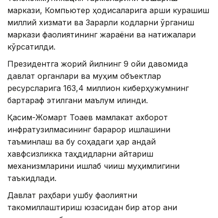
маркази, Компьютер ҳодисаларига қарши курашиш
миллий хизмати ва Зарарли кодларни ўрганиш
маркази фаолиятининг жараёни ва натижалари
кўрсатилди.
Президентга жорий йилнинг 9 ойи давомида
давлат органлари ва муҳим объектлар
ресурсларига 163,4 миллион киберҳужумнинг
бартараф этилгани маълум қилинди.
Қасим-Жомарт Тоқаев мамлакат ахборот
инфратузилмасининг барқарор ишлашини
таъминлаш ва бу соҳадаги ҳар қандай
хавфсизликка таҳдидларни қайтариш
механизмларини ишлаб чиқиш муҳимлигини
таъкидлади.
Давлат раҳбари ушбу фаолиятни
такомиллаштириш юзасидан бир қатор аниқ