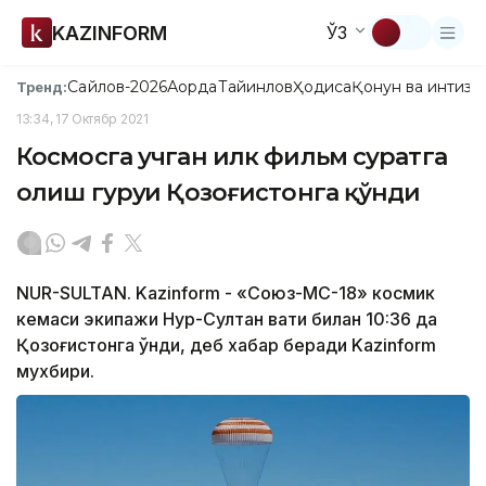
KAZINFORM
ЎЗ
Сайлов-2026
Ақорда
Тайинлов
Ҳодиса
Қонун ва интизо
Тренд:
13:34, 17 Октябр 2021
Космосга учган илк фильм суратга
олиш гуруҳи Қозоғистонга қўнди
NUR-SULTAN. Kazinform - «Союз-МС-18» космик
кемаси экипажи Нур-Султан вақти билан 10:36 да
Қозоғистонга қўнди, деб хабар беради Kazinform
мухбири.