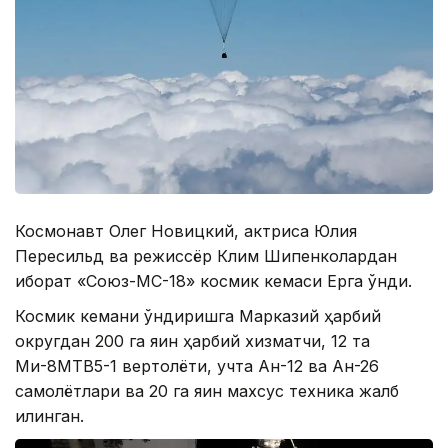
Космонавт Олег Новицкий, актриса Юлия
Пересильд ва режиссёр Клим Шипенколардан
иборат «Союз-МС-18» космик кемаси Ерга қўнди.
Космик кемани қўндиришга Марказий ҳарбий
округдан 200 га яқин ҳарбий хизматчи, 12 та
Ми-8МТВ5-1 вертолёти, учта Ан-12 ва Ан-26
самолётлари ва 20 га яқин махсус техника жалб
қилинган.