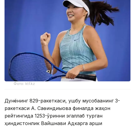
Фото: ktf.kz
Дунёнинг 829-ракеткаси, ушбу мусобақанинг 3-
ракеткаси А. Саөиндиыова финалда жаҳон
рейтингида 1253-ўринни эгаллаб турган
ҳиндистонлик Вайшнави Адкарга қарши
чемпионлик учун кураш олиб борди.