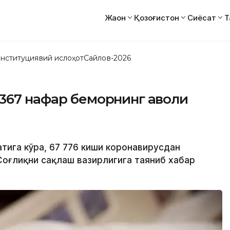
Жаҳон
Қозоғистон
Сиёсат
Т
нституциявий ислоҳот
Сайлов-2026
367 нафар беморнинг аҳволи
латига кўра, 67 776 киши коронавирусдан
 Соғлиқни сақлаш вазирлигига таяниб хабар