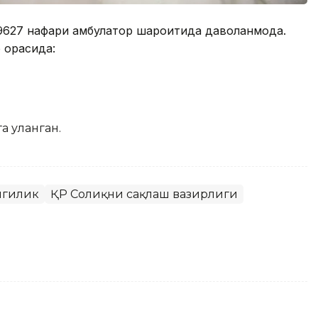
9627 нафари амбулатор шароитида даволанмоқда.
 орасида:
а уланган.
нгилик
ҚР Соғлиқни сақлаш вазирлиги