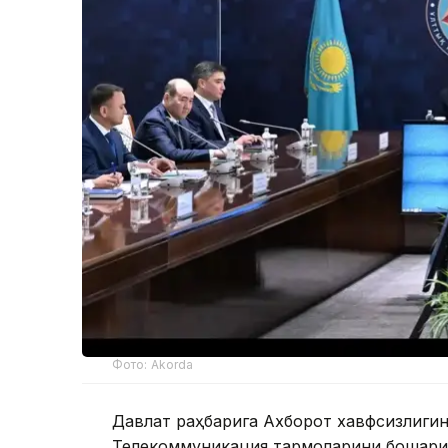
Фото: Akorda
Давлат раҳбарига Ахборот хавфсизлиги
Телекоммуникация тармоқларини бошқари