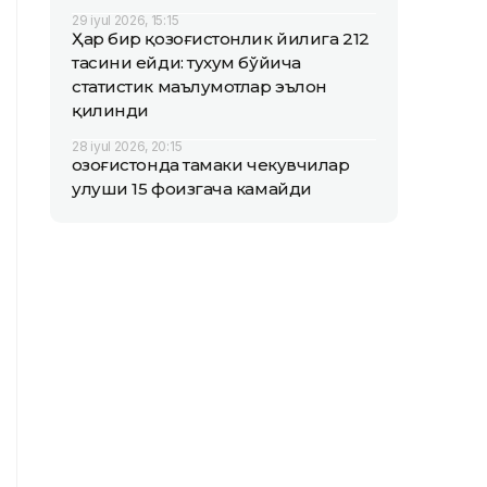
29 iyul 2026, 15:15
Ҳар бир қозоғистонлик йилига 212
тасини ейди: тухум бўйича
статистик маълумотлар эълон
қилинди
28 iyul 2026, 20:15
Қозоғистонда тамаки чекувчилар
улуши 15 фоизгача камайди