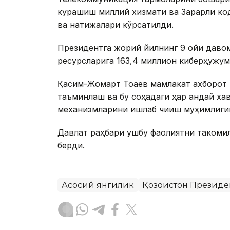
курашиш миллий хизмати ва Зарарли ко
ва натижалари кўрсатилди.
Президентга жорий йилнинг 9 ойи даво
ресурсларига 163,4 миллион киберҳужум
Қасим-Жомарт Тоқаев мамлакат ахборот
таъминлаш ва бу соҳадаги ҳар қандай ха
механизмларини ишлаб чиқиш муҳимлиги
Давлат раҳбари ушбу фаолиятни такомил
берди.
Асосий янгилик
Қозоғистон Президе