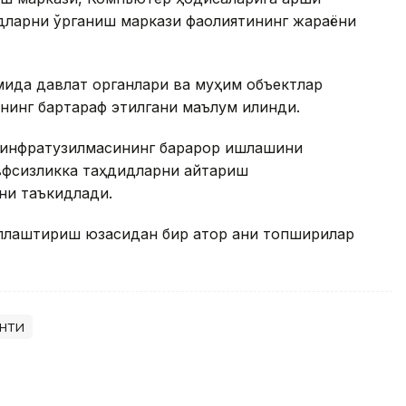
дларни ўрганиш маркази фаолиятининг жараёни
мида давлат органлари ва муҳим объектлар
нинг бартараф этилгани маълум қилинди.
 инфратузилмасининг барқарор ишлашини
вфсизликка таҳдидларни қайтариш
ни таъкидлади.
лаштириш юзасидан бир қатор аниқ топшириқлар
нти