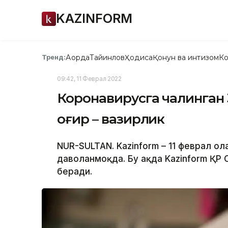
KAZINFORM
Ақорда
Тайинлов
Ҳодиса
Қонун ва интизом
Ко
Тренд:
09:42, 11 Феврал 2022
Коронавирусга чалинган 
оғир – вазирлик
NUR-SULTAN. Kazinform – 11 феврал ҳо
даволанмоқда. Бу ҳақда Kazinform ҚР
беради.