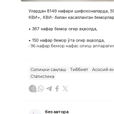
Улардан 8149 нафари шифохоналарда, 5
КВИ+, КВИ- билан касалланган беморлар
• 367 нафар бемор оғир аҳволда,
• 150 нафар бемор ўта оғир аҳволда,
• 96 нафар бемор нафас олиш аппаратиг
Соғлиқни сақлаш
Тиббиёт
Асосий я
Статистика
без автора