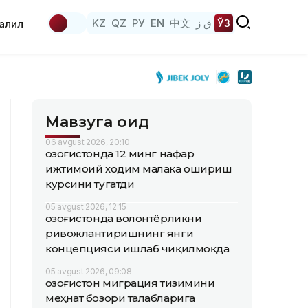
KZ
QZ
РУ
EN
中文
ق ز
ЎЗ
аҳлил
Мавзуга оид
06 avgust 2026, 20:10
Қозоғистонда 12 минг нафар
ижтимоий ходим малака ошириш
курсини тугатди
05 avgust 2026, 12:15
Қозоғистонда волонтёрликни
ривожлантиришнинг янги
концепцияси ишлаб чиқилмоқда
05 avgust 2026, 09:08
Қозоғистон миграция тизимини
меҳнат бозори талабларига