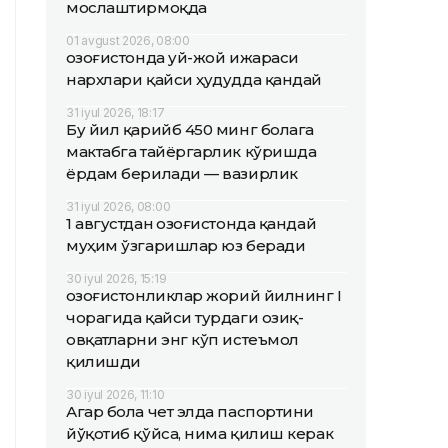
мослаштирмоқда
01 avgust 2026, 08:00
Қозоғистонда уй-жой ижараси
нархлари қайси ҳудудда қандай
31 iyul 2026, 18:17
Бу йил қарийб 450 минг болага
мактабга тайёргарлик кўришда
ёрдам берилади — вазирлик
31 iyul 2026, 08:00
1 августдан Қозоғистонда қандай
муҳим ўзгаришлар юз беради
30 iyul 2026, 15:19
Қозоғистонликлар жорий йилнинг I
чорагида қайси турдаги озиқ-
овқатларни энг кўп истеъмол
қилишди
30 iyul 2026, 11:10
Агар бола чет элда паспортини
йўқотиб қўйса, нима қилиш керак