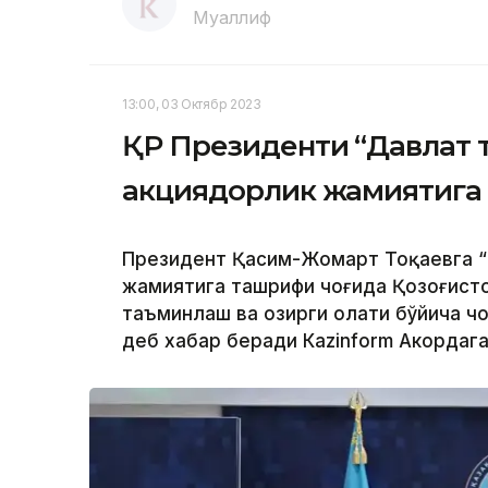
Муаллиф
13:00, 03 Октябр 2023
ҚР Президенти “Давлат 
акциядорлик жамиятига
Президент Қасим-Жомарт Тоқаевга “
жамиятига ташрифи чоғида Қозоғисто
таъминлаш ва ҳозирги ҳолати бўйича 
деб хабар беради Каzinform Акордага