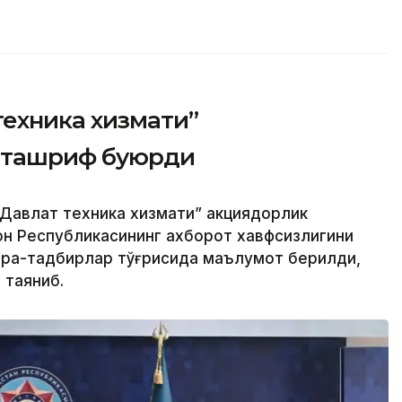
техника хизмати”
 ташриф буюрди
Давлат техника хизмати” акциядорлик
н Республикасининг ахборот хавфсизлигини
чора-тадбирлар тўғрисида маълумот берилди,
 таяниб.