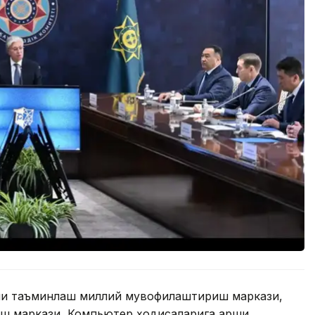
ни таъминлаш миллий мувофиқлаштириш маркази,
ш маркази, Компьютер ҳодисаларига қарши