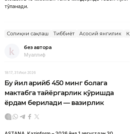
тўланади.
Соғлиқни сақлаш
Тиббиёт
Асосий янгилик
ҚР
без автора
Муаллиф
18:17, 31 Июл 2026
Бу йил қарийб 450 минг болага
мактабга тайёргарлик кўришда
ёрдам берилади — вазирлик
ASTANА. Кazinform – 2026 йил 1 августдан 30