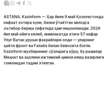
ASTANA. Kazinform — Ҳар йили 9 май Қозоғистонда
нафақат хотира куни, балки ўтаётган авлодга
эътибор бериш сифатида ҳам нишонланади. 2026
йил май ойига келиб, мамлакатда атиги 57 нафар
Улуғ Ватан уруши фахрийлари қолди — уларнинг
ҳаёти фронт ва Ғалаба билан бевосита боғлиқ.
Кazinform мухбирининг сўзларига кўра, бу рақамлар
Меҳнат ва аҳолини ижтимоий ҳимоя қилиш вазирлиги
томонидан тақдим этилган.