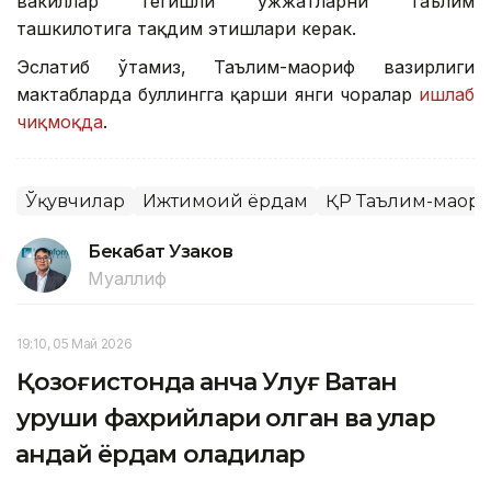
вакиллар тегишли ҳужжатларни таълим
ташкилотига тақдим этишлари керак.
Эслатиб ўтамиз, Таълим-маориф вазирлиги
мактабларда буллингга қарши янги чоралар
ишлаб
чиқмоқда
.
Ўқувчилар
Ижтимоий ёрдам
ҚР Таълим-маор
Бекабат Узаков
Муаллиф
19:10, 05 Май 2026
Қозоғистонда қанча Улуғ Ватан
уруши фахрийлари қолган ва улар
қандай ёрдам оладилар