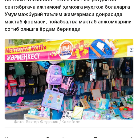
сентябргача ижтимоий ҳимояга муҳтож болаларга
Умуммажбурий таълим жамғармаси доирасида
мактаб формаси, пойабзал ва мактаб анжомларини
сотиб олишга ёрдам берилади.
Фото: Виктор Федюнин / Kazinform