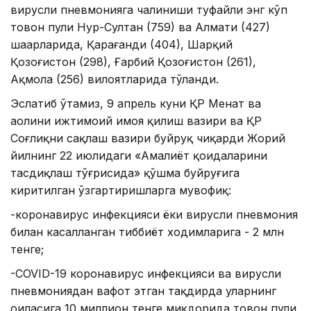
вирусли пневмонияга чалиниши туфайли энг кўп
товон пули Нур-Султан (759) ва Алмати (427)
шаҳарларида, Қарағанди (404), Шарқий
Қозоғистон (298), Ғарбий Қозоғистон (261),
Ақмола (256) вилоятларида тўланди.
Эслатиб ўтамиз, 9 апрель куни ҚР Меҳнат ва
аҳолини ижтимоий ҳимоя қилиш вазири ва ҚР
Соғлиқни сақлаш вазири буйруқ чиқарди Жорий
йилнинг 22 июлидаги «Амалиёт қоидаларини
тасдиқлаш тўғрисида» қўшма буйруғига
киритилган ўзгартиришларга мувофиқ:
-коронавирус инфекцияси ёки вирусли пневмония
билан касалланган тиббиёт ходимларига - 2 млн
тенге;
-COVID-19 коронавирус инфекцияси ва вирусли
пневмониядан вафот этган тақдирда уларнинг
оиласига 10 миллион тенге миқдорида товон пули