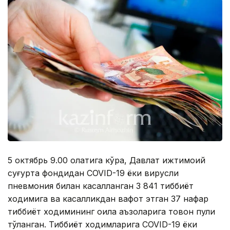
5 октябрь 9.00 ҳолатига кўра, Давлат ижтимоий
суғурта фондидан COVID-19 ёки вирусли
пневмония билан касалланган 3 841 тиббиёт
ходимига ва касалликдан вафот этган 37 нафар
тиббиёт ходимининг оила аъзоларига товон пули
тўланган. Тиббиёт ходимларига COVID-19 ёки