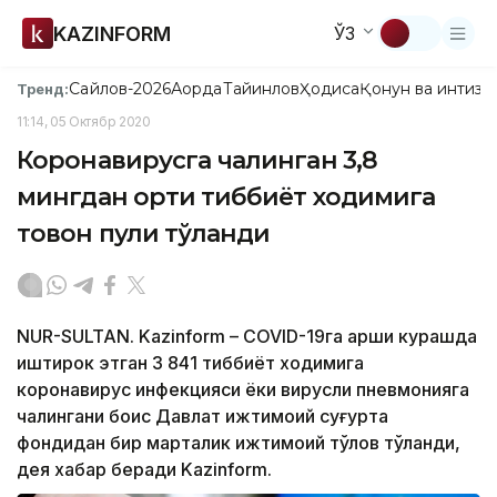
KAZINFORM
ЎЗ
Сайлов-2026
Ақорда
Тайинлов
Ҳодиса
Қонун ва интизо
Тренд:
11:14, 05 Октябр 2020
Коронавирусга чалинган 3,8
мингдан ортиқ тиббиёт ходимига
товон пули тўланди
NUR-SULTAN. Kazinform – COVID-19га қарши курашда
иштирок этган 3 841 тиббиёт ходимига
коронавирус инфекцияси ёки вирусли пневмонияга
чалингани боис Давлат ижтимоий суғурта
фондидан бир марталик ижтимоий тўлов тўланди,
дея хабар беради Kazinform.