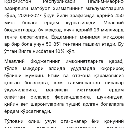
Қозоғистон Республикаси Таълим-маориф
вазирлиги матбуот хизматининг маълумотларига
кўра, 2026-2027 ўқув йили арафасида қарийб 450
минг болага ёрдам кўрсатилади. Маҳаллий
бюджетларда бу мақсад учун қарийб 23 миллиард
тенге ажратилган. Ёрдамнинг минимал миқдори
ҳар бир бола учун 50 851 тенгени ташкил этади. Бу
ўтган йилга нисбатан 10% кўп.
Маҳаллий бюджетнинг имкониятларига қараб,
тўлов миқдори алоҳида ҳудудларда юқорироқ
бўлиши мумкин. Етим ва ота-она қарамоғисиз
қолган болаларга, кам таъминланган оилалар
ўқувчиларига, манзилли ижтимоий ёрдам
олаётган оилалар фарзандларига, шунингдек,
қийин ҳаёт шароитларига тушиб қолган болаларга
ёрдам кўрсатилади.
Тўловни олиш учун ота-оналар ёки қонуний