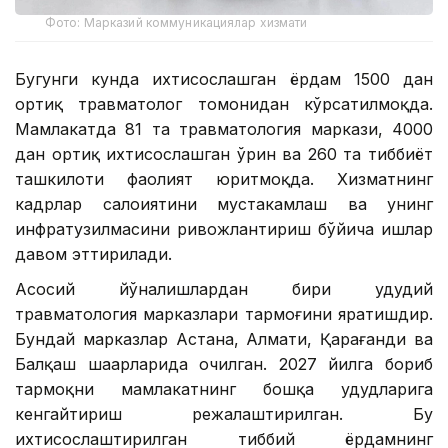
Фото: Марказий коммуникациялар хизмати
Бугунги кунда ихтисослашган ёрдам 1500 дан
ортиқ травматолог томонидан кўрсатилмоқда.
Мамлакатда 81 та травматология маркази, 4000
дан ортиқ ихтисослашган ўрин ва 260 та тиббиёт
ташкилоти фаолият юритмоқда. Хизматнинг
кадрлар салоҳиятини мустаҳкамлаш ва унинг
инфратузилмасини ривожлантириш бўйича ишлар
давом эттирилади.
Асосий йўналишлардан бири ҳудудий
травматология марказлари тармоғини яратишдир.
Бундай марказлар Астана, Алмати, Қарағанди ва
Балқаш шаҳарларида очилган. 2027 йилга бориб
тармоқни мамлакатнинг бошқа ҳудудларига
кенгайтириш режалаштирилган. Бу
ихтисослаштирилган тиббий ёрдамнинг