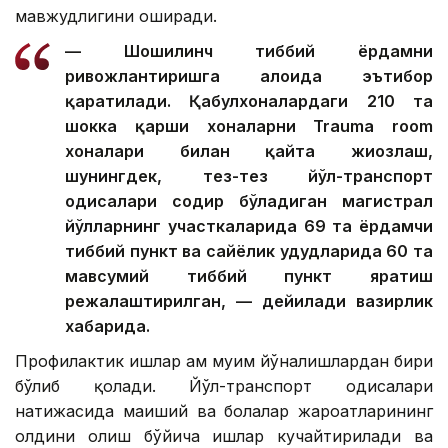
мавжудлигини оширади.
— Шошилинч тиббий ёрдамни
ривожлантиришга алоҳида эътибор
қаратилади. Қабулхоналардаги 210 та
шокка қарши хоналарни Trauma room
хоналари билан қайта жиҳозлаш,
шунингдек, тез-тез йўл-транспорт
ҳодисалари содир бўладиган магистрал
йўлларнинг участкаларида 69 та ёрдамчи
тиббий пункт ва сайёҳлик ҳудудларида 60 та
мавсумий тиббий пункт яратиш
режалаштирилган, — дейилади вазирлик
хабарида.
Профилактик ишлар ҳам муҳим йўналишлардан бири
бўлиб қолади. Йўл-транспорт ҳодисалари
натижасида маиший ва болалар жароҳатларининг
олдини олиш бўйича ишлар кучайтирилади ва