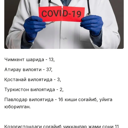
Чимкент шаҳрида - 13,
Атирау вилояти - 37,
Қостанай вилоятида - 3,
Туркистон вилоятида - 2,
Павлодар вилоятида - 16 киши соғайиб, уйига
юборилган.
Қозоғистондаги соғайиб чиққанлар жами сони 11