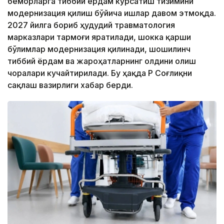
беморларга тиббий ёрдам кўрсатиш тизимини
модернизация қилиш бўйича ишлар давом этмоқда.
2027 йилга бориб ҳудудий травматология
марказлари тармоғи яратилади, шокка қарши
бўлимлар модернизация қилинади, шошилинч
тиббий ёрдам ва жароҳатларнинг олдини олиш
чоралари кучайтирилади. Бу ҳақда ҚР Соғлиқни
сақлаш вазирлиги хабар берди.