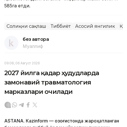
585га етди.
Соғлиқни сақлаш
Тиббиёт
Асосий янгилик
ҚР
без автора
Муаллиф
09:08, 06 Август 2026
2027 йилга қадар ҳудудларда
замонавий травматология
марказлари очилади
ASTANА. Кazinform — Қозоғистонда жароҳатланган