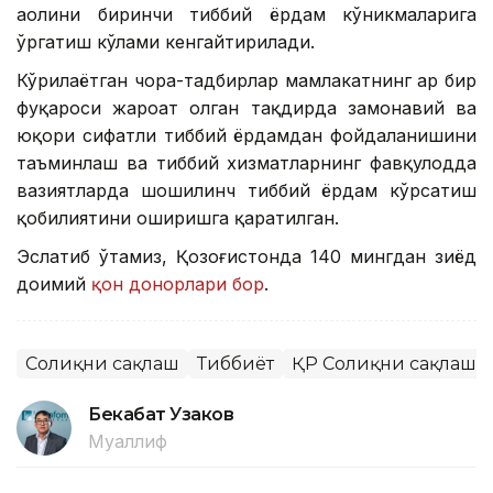
аҳолини биринчи тиббий ёрдам кўникмаларига
ўргатиш кўлами кенгайтирилади.
Кўрилаётган чора-тадбирлар мамлакатнинг ҳар бир
фуқароси жароҳат олган тақдирда замонавий ва
юқори сифатли тиббий ёрдамдан фойдаланишини
таъминлаш ва тиббий хизматларнинг фавқулодда
вазиятларда шошилинч тиббий ёрдам кўрсатиш
қобилиятини оширишга қаратилган.
Эслатиб ўтамиз, Қозоғистонда 140 мингдан зиёд
доимий
қон донорлари бор
.
Соғлиқни сақлаш
Тиббиёт
ҚР Соғлиқни сақлаш 
Бекабат Узаков
Муаллиф