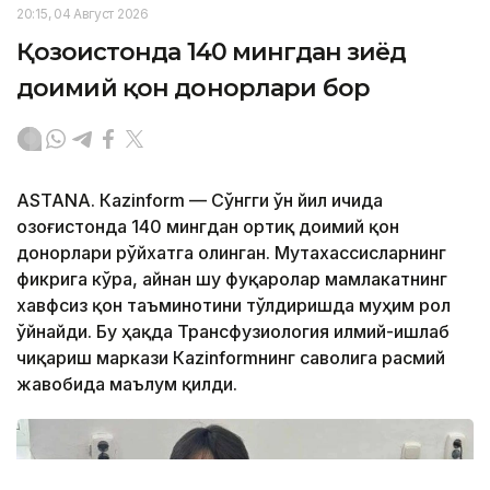
20:15, 04 Август 2026
Қозоғистонда 140 мингдан зиёд
доимий қон донорлари бор
ASTANА. Кazinform — Сўнгги ўн йил ичида
Қозоғистонда 140 мингдан ортиқ доимий қон
донорлари рўйхатга олинган. Мутахассисларнинг
фикрига кўра, айнан шу фуқаролар мамлакатнинг
хавфсиз қон таъминотини тўлдиришда муҳим рол
ўйнайди. Бу ҳақда Трансфузиология илмий-ишлаб
чиқариш маркази Кazinformнинг саволига расмий
жавобида маълум қилди.