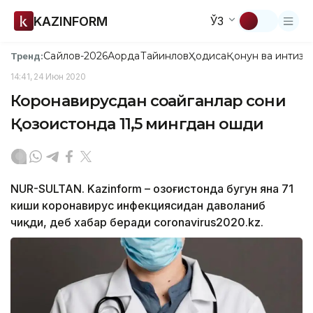
KAZINFORM
ЎЗ
Сайлов-2026
Ақорда
Тайинлов
Ҳодиса
Қонун ва интизо
Тренд:
14:41, 24 Июн 2020
Коронавирусдан соғайганлар сони
Қозоғистонда 11,5 мингдан ошди
NUR-SULTAN. Kazinform – Қозоғистонда бугун яна 71
киши коронавирус инфекциясидан даволаниб
чиқди, деб хабар беради coronavirus2020.kz.