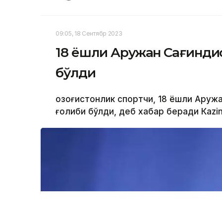
09:05, 18 Сентябр 2023
18 ёшли Аружан Сағиндиқ
бўлди
Қозоғистонлик спортчи, 18 ёшли Аруж
ғолиби бўлди, деб хабар беради Каzi