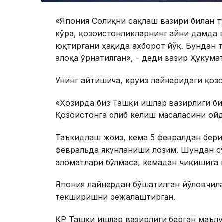
«Япония Соғлиқни сақлаш вазири билан т
кўра, қозоғистонликларнинг айни дамда 
юқтиргани ҳақида ахборот йўқ. Бундан т
алоқа ўрнатилган», - деди вазир Ҳукума
Унинг айтишича, круиз лайнеридаги қозо
«Ҳозирда биз Ташқи ишлар вазирлиги б
Қозоғистонга олиб келиш масаласини ой
Таъкидлаш жоиз, кема 5 февралдан бери
февральда якунланиши лозим. Шундан с
аломатлари бўлмаса, кемадан чиқишига 
Япония лайнердан бўшатилган йўловчила
текширишни режалаштирган.
ҚР Ташқи ишлар вазирлиги берган маълу