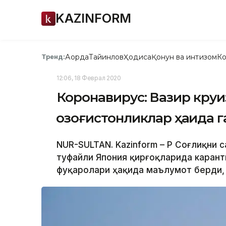
KAZINFORM
Ақорда
Тайинлов
Ҳодиса
Қонун ва интизом
Ко
Тренд:
12:06, 18 Феврал 2020
Коронавирус: Вазир круи
қозоғистонликлар ҳақида 
NUR-SULTAN. Kazinform – ҚР Соғлиқни
туфайли Япония қирғоқларида каранти
фуқаролари ҳақида маълумот берди, 