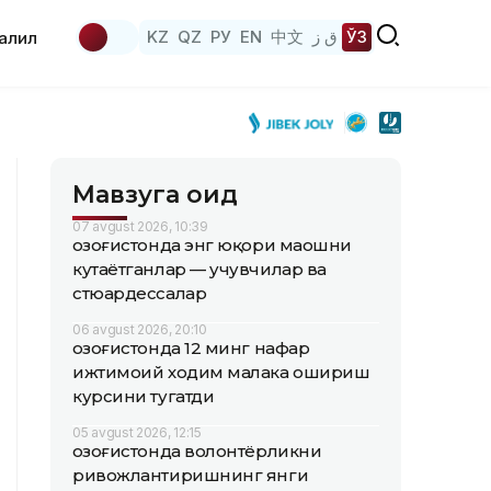
KZ
QZ
РУ
EN
中文
ق ز
ЎЗ
аҳлил
Мавзуга оид
07 avgust 2026, 10:39
Қозоғистонда энг юқори маошни
кутаётганлар — учувчилар ва
стюардессалар
06 avgust 2026, 20:10
Қозоғистонда 12 минг нафар
ижтимоий ходим малака ошириш
курсини тугатди
05 avgust 2026, 12:15
Қозоғистонда волонтёрликни
ривожлантиришнинг янги