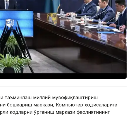
ини таъминлаш миллий мувофиқлаштириш
ни бошқариш маркази, Компьютер ҳодисаларига
рли кодларни ўрганиш маркази фаолиятининг