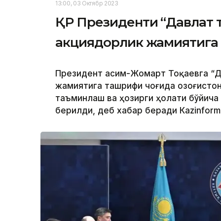
13:00, 03 Октябр 2023
ҚР Президенти “Давлат 
акциядорлик жамиятига
Президент Қасим-Жомарт Тоқаевга “Д
жамиятига ташрифи чоғида Қозоғисто
таъминлаш ва ҳозирги ҳолати бўйича
берилди, деб хабар беради Каzinform