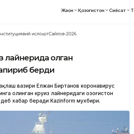
Жаҳон
Қозоғистон
Сиёсат
Т
нституциявий ислоҳот
Сайлов-2026
з лайнерида қолган
гапириб берди
 сақлаш вазири Елжан Биртанов коронавирус
нга олинган круиз лайнеридаги Қозоғистон
деб хабар беради Kazinform мухбири.