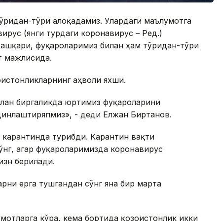
ўғридан-тўғри алоқадамиз. Улардаги маълумотга
вирус (янги турдаги коронавирус – Ред.)
ашқари, фуқароларимиз билан ҳам тўғридан-тўғри
т мажлисида.
ғистонликларнинг аҳволи яхши.
илан биргаликда юртимиз фуқароларини
динлаштиряпмиз», - деди Елжан Биртанов.
 карантинда турибди. Карантин вақти
ўнг, агар фуқароларимизда коронавирус
изн берилади.
рни ерга тушгандан сўнг яна бир марта
мотларга кўра, кема бортида қозоғистонлик икки