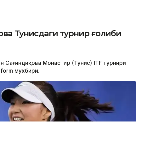
ова Тунисдаги турнир ғолиби
ан Сағиндиқова Монастир (Тунис) ITF турнири
nform мухбири.