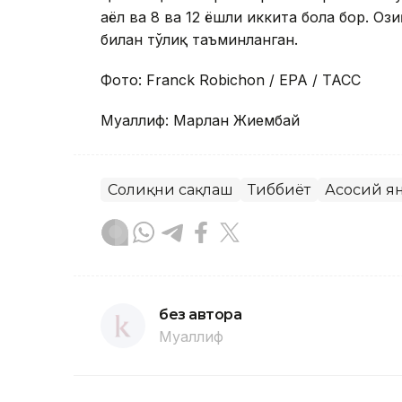
аёл ва 8 ва 12 ёшли иккита бола бор. О
билан тўлиқ таъминланган.
Фото: Franck Robichon / EPA / ТАСС
Муаллиф: Марлан Жиембай
Соғлиқни сақлаш
Тиббиёт
Асосий я
без автора
Муаллиф