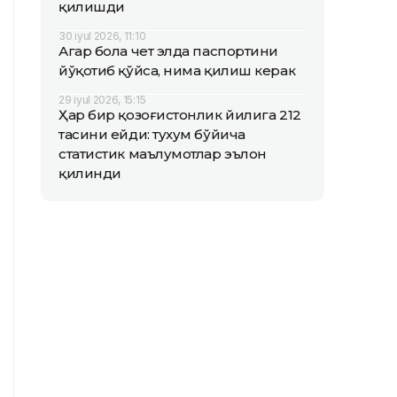
қилишди
30 iyul 2026, 11:10
Агар бола чет элда паспортини
йўқотиб қўйса, нима қилиш керак
29 iyul 2026, 15:15
Ҳар бир қозоғистонлик йилига 212
тасини ейди: тухум бўйича
статистик маълумотлар эълон
қилинди