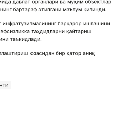
мида давлат органлари ва муҳим объектлар
нинг бартараф этилгани маълум қилинди.
т инфратузилмасининг барқарор ишлашини
хавфсизликка таҳдидларни қайтариш
ини таъкидлади.
ллаштириш юзасидан бир қатор аниқ
нти