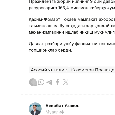
Президентга жорий йилнинг 9 ойи даво
ресурсларига 163,4 миллион киберҳужум
Қасим-Жомарт Тоқаев мамлакат ахборо
таъминлаш ва бу соҳадаги ҳар қандай 
механизмларини ишлаб чиқиш муҳимлиг
Давлат раҳбари ушбу фаолиятни такоми
топшириқлар берди.
Асосий янгилик
Қозоғистон Президе
Бекабат Узаков
Муаллиф