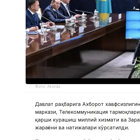
Фото: Akorda
Давлат раҳбарига Ахборот хавфсизлиг
маркази, Телекоммуникация тармоқлари
қарши курашиш миллий хизмати ва Зара
жараёни ва натижалари кўрсатилди.