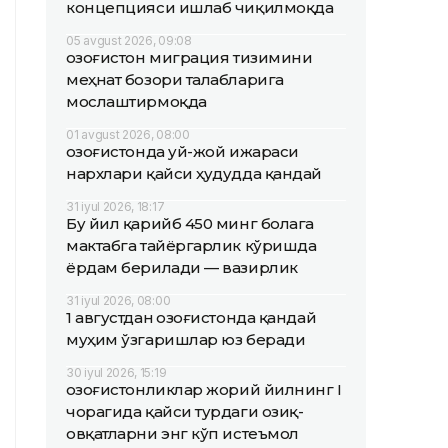
концепцияси ишлаб чиқилмоқда
05 avgust 2026, 09:08
Қозоғистон миграция тизимини
меҳнат бозори талабларига
мослаштирмоқда
01 avgust 2026, 08:00
Қозоғистонда уй-жой ижараси
нархлари қайси ҳудудда қандай
31 iyul 2026, 18:17
Бу йил қарийб 450 минг болага
мактабга тайёргарлик кўришда
ёрдам берилади — вазирлик
31 iyul 2026, 08:00
1 августдан Қозоғистонда қандай
муҳим ўзгаришлар юз беради
30 iyul 2026, 15:19
Қозоғистонликлар жорий йилнинг I
чорагида қайси турдаги озиқ-
овқатларни энг кўп истеъмол