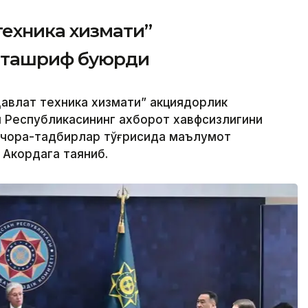
техника хизмати”
 ташриф буюрди
авлат техника хизмати” акциядорлик
н Республикасининг ахборот хавфсизлигини
 чора-тадбирлар тўғрисида маълумот
 Акордага таяниб.