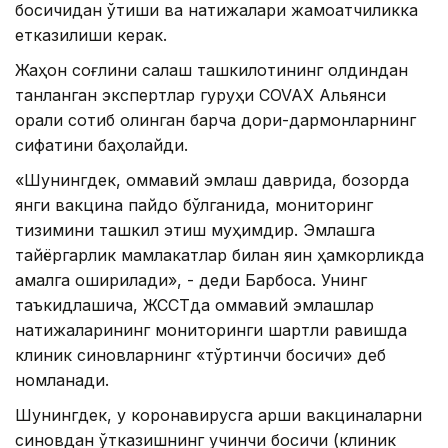
босқичидан ўтиши ва натижалари жамоатчиликка
етказилиши керак.
Жаҳон соғлиқни сақлаш ташкилотининг олдиндан
танланган экспертлар гуруҳи COVAX Альянси
орқали сотиб олинган барча дори-дармонларнинг
сифатини баҳолайди.
«Шунингдек, оммавий эмлаш даврида, бозорда
янги вакцина пайдо бўлганида, мониторинг
тизимини ташкил этиш муҳимдир. Эмлашга
тайёргарлик мамлакатлар билан яқин ҳамкорликда
амалга оширилади», - деди Барбоса. Унинг
таъкидлашича, ЖССТда оммавий эмлашлар
натижаларининг мониторинги шартли равишда
клиник синовларнинг «тўртинчи босқичи» деб
номланади.
Шунингдек, у коронавирусга қарши вакциналарни
синовдан ўтказишнинг учинчи босқичи (клиник