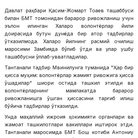
Давлат раҳбари Қасим-Жомарт Тоқаев ташаббуси
билан БМТ томонидан барқарор ривожланиш учун
эълон қилинган Халқаро волонтёрлар йили
доирасида бутун дунёда бир қатор тадбирлар
ўтказилмоқда. Халқаро йилнинг расмий очилиш
маросими Замбияда бўлиб ўтди ва улар ушбу
ташаббусни қўллаб-қувватладилар.
Тантанали тадбир Мвинилунга туманида "Ҳар бир
ҳисса муҳим: волонтёрлар жамият ривожига ҳисса
қўшадилар" шиори остида ташкил этилди ва
волонтёрларнинг мамлакатда барқарор
ривожланишга қўшган ҳиссасини тарғиб қилиш
бўйича тадбирлар ўтказилди.
Унда маҳаллий ижроия ҳокимияти органлари ва
жамоат ташкилотлари вакиллари иштирок этди.
Тантанали маросимда БМТ Бош котиби Антониу