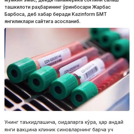
ташкилоти раҳбарининг ўринбосари Жарбас
Барбоса, деб хабар беради Kazinform БМТ
янгиликлари сайтига асосланиб.
Унинг таъкидлашича, қоидаларга кўра, ҳар қандай
янги вакцина клиник синовларнинг барча уч