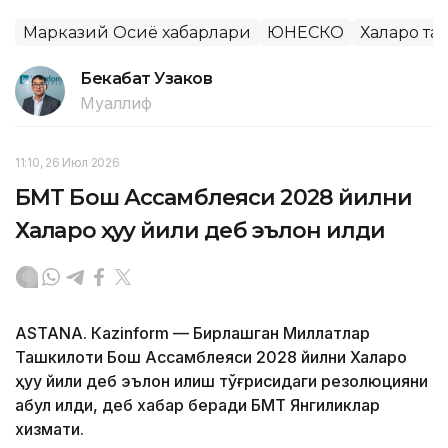
Марказий Осиё хабарлари
ЮНЕСКО
Халқаро т
Бекабат Узаков
Муаллиф
11:10, 26 Июл 2026
БМТ Бош Ассамблеяси 2028 йилни
Халқаро ҳуқуқ йили деб эълон қилди
ASTANА. Кazinform — Бирлашган Миллатлар
Ташкилоти Бош Ассамблеяси 2028 йилни Халқаро
ҳуқуқ йили деб эълон қилиш тўғрисидаги резолюцияни
қабул қилди, деб хабар беради БМТ Янгиликлар
хизмати.