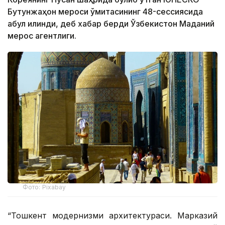
Бутунжаҳон мероси қўмитасининг 48-сессиясида
қабул қилинди, деб хабар берди Ўзбекистон Маданий
мерос агентлиги.
Фото: Pixabay
“Тошкент модернизми архитектураси. Марказий