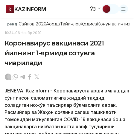
KAZINFORM
ЎЗ
Сайлов-2026
Ақорда
Тайинлов
Ҳодиса
Қонун ва интизо
Тренд:
10:34, 06 Ноябр 2020
Коронавирус вакцинаси 2021
йилнинг 1-ярмида сотувга
чиқарилади
JENEVA. Kazinform - Коронавирусга қарши эмлашдан
сўнг инсон саломатлигига жиддий таҳдид
соладиган ножўя таъсирлар бўлмаслиги керак.
Расмийлар ва Жаҳон соғлиқни сақлаш ташкилоти
томонидан маъқулланган COVID-19 вакцинаси бошқа
вакциналарга нисбатан катта хавф туғдириши
мумкин эмас, дейди панамерика соғлиқни сақлаш