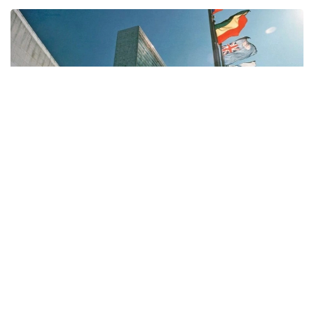
Фото: БМТ/ Ю. Нагата
Қарорда халқаро ҳуқуққа ҳурмат ва риоя қилиш
замонавий халқаро тизимнинг самарадорлиги,
олдиндан айтиб бўладиганлиги ва қонунийлигининг
асосий шартларидан бири эканлиги таъкидланган.
Шу муносабат билан БМТга аъзо давлатлар,
ташкилот тузилмалари ва бошқа манфаатдор