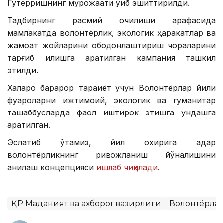
Гутерришнинг мурожаати ўқиб эшиттирилди.
Тадбирнинг расмий очилиши арафасида
мамлакатда волонтёрлик, экологик ҳаракатлар ва
жамоат жойларини ободонлаштириш чораларини
тарғиб қилишга қаратилган кампания ташкил
этилди.
Халқаро барқарор тараққиёт учун Волонтёрлар йили
фуқароларни ижтимоий, экологик ва гуманитар
ташаббусларда фаол иштирок этишга ундашга
қаратилган.
Эслатиб ўтамиз, йил охирига қадар
волонтёрликнинг ривожланиш йўналишини
аниқлаш концепцияси
ишлаб чиқилади
.
ҚР Маданият ва ахборот вазирлиги
Волонтёрла