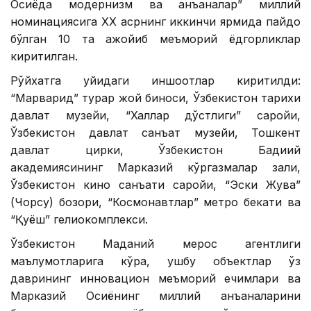
Осиёда модернизм ва анъаналар” миллий
номинациясига ХХ асрнинг иккинчи ярмида пайдо
бўлган 10 та ажойиб меъморий ёдгорликлар
киритилган.
Рўйхатга қуйидаги иншоотлар киритилди:
“Марварид” турар жой биноси, Ўзбекистон тарихи
давлат музейи, “Халқлар дўстлиги” саройи,
Ўзбекистон давлат санъат музейи, Тошкент
давлат цирки, Ўзбекистон Бадиий
академиясининг Марказий кўргазмалар зали,
Ўзбекистон кино санъати саройи, “Эски Жува”
(Чорсу) бозори, “Космонавтлар” метро бекати ва
“Қуёш” гелиокомплекси.
Ўзбекистон Маданий мерос агентлиги
маълумотларига кўра, ушбу объектлар ўз
даврининг инновацион меъморий ечимлари ва
Марказий Осиёнинг миллий анъаналарини