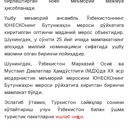
бирлаштирган ноёб меъморий мажмуа
ҳисобланади.
Ушбу меъморий ансамбль Ўзбекистоннинг
ЮНEСКОнинг Бутунжаҳон мероси рўйхатига
киритилган олтинчи маданий мерос объектидир.
Шунингдек, у сўнгги 25 йил ичида мамлакатнинг
алоҳида миллий номинацияси сифатида ушбу
мақомни олган биринчи лойиҳадир.
Шунингдек, Ўзбекистон Марказий Осиё ва
Мустақил Давлатлар Ҳамдўстлиги (МДҲ)да ХХ аср
модернистик меъморий меросини ЮНEСКОнинг
Бутунжаҳон мероси рўйхатига киритган биринчи
мамлакат бўлди.
Эслатиб ўтамиз, Туркистон сайёҳлар сонини
кўпайтириш учун Ўзбекистон билан қўшма
туристик пакетларни
ишлаб чиқди
.