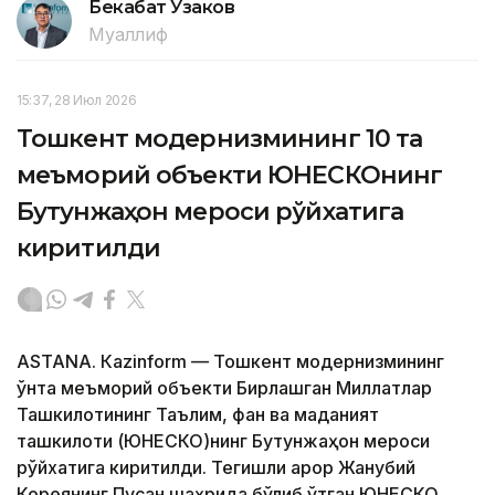
Бекабат Узаков
Муаллиф
15:37, 28 Июл 2026
Тошкент модернизмининг 10 та
меъморий объекти ЮНEСКОнинг
Бутунжаҳон мероси рўйхатига
киритилди
ASTANА. Кazinform — Тошкент модернизмининг
ўнта меъморий объекти Бирлашган Миллатлар
Ташкилотининг Таълим, фан ва маданият
ташкилоти (ЮНEСКО)нинг Бутунжаҳон мероси
рўйхатига киритилди. Тегишли қарор Жанубий
Кореянинг Пусан ​​шаҳрида бўлиб ўтган ЮНEСКО