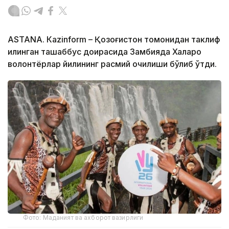
ASTANA. Кazinform – Қозоғистон томонидан таклиф
қилинган ташаббус доирасида Замбияда Халқаро
волонтёрлар йилининг расмий очилиши бўлиб ўтди.
Фото: Маданият ва ахборот вазирлиги