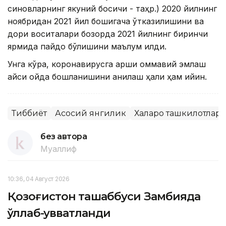
синовларнинг якуний босқичи - таҳр.) 2020 йилнинг
ноябридан 2021 йил бошигача ўтказилишини ва
дори воситалари бозорда 2021 йилнинг биринчи
ярмида пайдо бўлишини маълум қилди.
Унга кўра, коронавирусга қарши оммавий эмлаш
қайси ойда бошланишини аниқлаш ҳали ҳам қийин.
Тиббиёт
Асосий янгилик
Халқаро ташкилотлар
без автора
Муаллиф
10:36, 04 Август 2026
Қозоғистон ташаббуси Замбияда
қўллаб-қувватланди