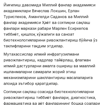
Йиғилиш давомида Миллий фанлар академияси
академиклари Вячеслав Локшин, Ерлан
Туриспеков, Амангелди Саданов ва Миллий
фанлар академияси Ҳаёт ва соғлиқни сақлаш
фанлари маркази раҳбари Марлен Есиркепов
тиббиёт, қишлоқ хўжалиги ва саноат
биотехнологияларини ривожлантириш бўйича ўз
таклифларини тақдим этдилар.
Мутахассислар илмий инфратузилмани
ривожлантириш, кадрлар тайёрлаш, флагман
илмий дастурларни амалга ошириш ва маҳаллий
ишланмаларни самарали жорий этиш
механизмларини шакллантириш масалаларига
алоҳида эътибор қаратдилар.
Соғлиқни сақлаш соҳасида биотехнологияларни
ривожлантириш тиббиёт фанлари, диагностика,
фармацевтика ва ҳаёт фанларининг бошқа соҳалари