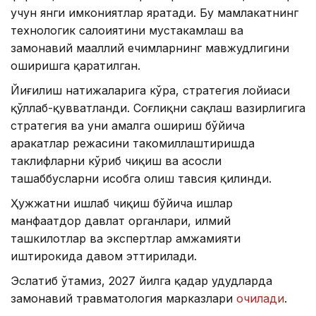
учун янги имкониятлар яратади. Бу мамлакатнинг
технологик салоҳиятини мустаҳкамлаш ва
замонавий маҳаллий ечимларнинг мавжудлигини
оширишга қаратилган.
Йиғилиш натижаларига кўра, стратегия лойиҳаси
қўллаб-қувватланди. Соғлиқни сақлаш вазирлигига
стратегия ва уни амалга ошириш бўйича
ҳаракатлар режасини такомиллаштиришда
таклифларни кўриб чиқиш ва асосли
ташаббусларни ҳисобга олиш тавсия қилинди.
Ҳужжатни ишлаб чиқиш бўйича ишлар
манфаатдор давлат органлари, илмий
ташкилотлар ва экспертлар ҳамжамияти
иштирокида давом эттирилади.
Эслатиб ўтамиз, 2027 йилга қадар ҳудудларда
замонавий травматология марказлари
очилади
.