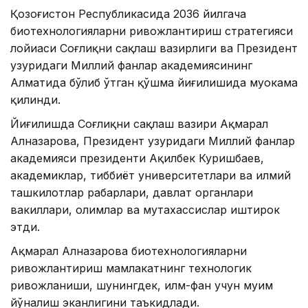
Қозоғистон Республикасида 2036 йилгача
биотехнологияларни ривожлантириш стратегияси
лойиҳаси Соғлиқни сақлаш вазирлиги ва Президент
ҳузуридаги Миллий фанлар академиясининг
Алматида бўлиб ўтган қўшма йиғилишида муҳокама
қилинди.
Йиғилишда Соғлиқни сақлаш вазири Ақмарал
Алназарова, Президент ҳузуридаги Миллий фанлар
академияси президенти Ақилбек Куришбаев,
академиклар, тиббиёт университетлари ва илмий
ташкилотлар раҳбарлари, давлат органлари
вакиллари, олимлар ва мутахассислар иштирок
этди.
Ақмарал Алназарова биотехнологияларни
ривожлантириш мамлакатнинг технологик
ривожланиши, шунингдек, илм-фан учун муҳим
йўналиш эканлигини таъкидлади.