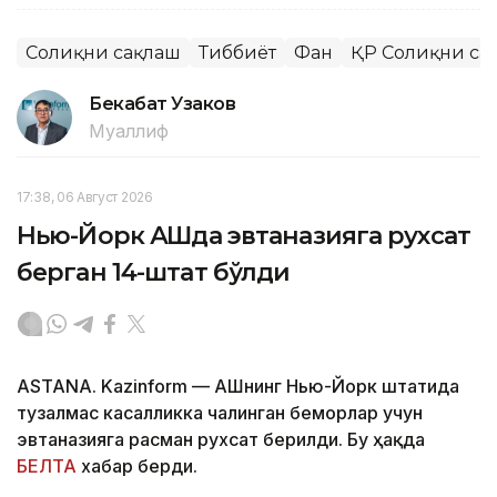
Соғлиқни сақлаш
Тиббиёт
Фан
ҚР Соғлиқни са
Бекабат Узаков
Муаллиф
17:38, 06 Август 2026
Нью-Йорк АҚШда эвтаназияга рухсат
берган 14-штат бўлди
ASTANA. Kazinform — АҚШнинг Нью-Йорк штатида
тузалмас касалликка чалинган беморлар учун
эвтаназияга расман рухсат берилди. Бу ҳақда
БЕЛТА
хабар берди.