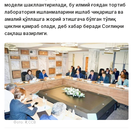
модели шакллантирилади, бу илмий ғоядан тортиб
лаборатория ишланмаларини ишлаб чиқаришга ва
амалий қўллашга жорий этишгача бўлган тўлиқ
циклни қамраб олади, деб хабар беради Соғлиқни
сақлаш вазирлиги.
Фото: ҚР ССВ