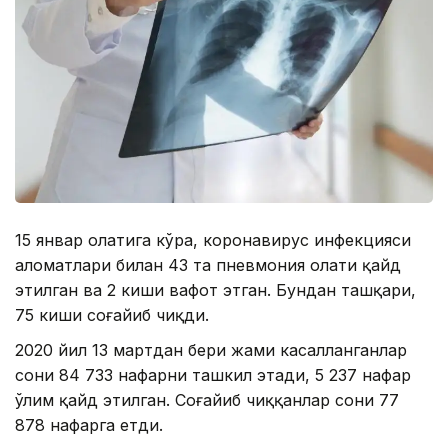
15 январ ҳолатига кўра, коронавирус инфекцияси
аломатлари билан 43 та пневмония ҳолати қайд
этилган ва 2 киши вафот этган. Бундан ташқари,
75 киши соғайиб чиқди.
2020 йил 13 мартдан бери жами касалланганлар
сони 84 733 нафарни ташкил этади, 5 237 нафар
ўлим қайд этилган. Соғайиб чиққанлар сони 77
878 ​​нафарга етди.