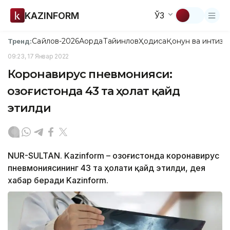
KAZINFORM
ЎЗ
Сайлов-2026
Ақорда
Тайинлов
Ҳодиса
Қонун ва интизо
Тренд:
09:23, 17 Январ 2022
Коронавирус пневмонияси:
Қозоғистонда 43 та ҳолат қайд
этилди
NUR-SULTAN. Kazinform – Қозоғистонда коронавирус
пневмониясининг 43 та ҳолати қайд этилди, дея
хабар беради Kazinform.