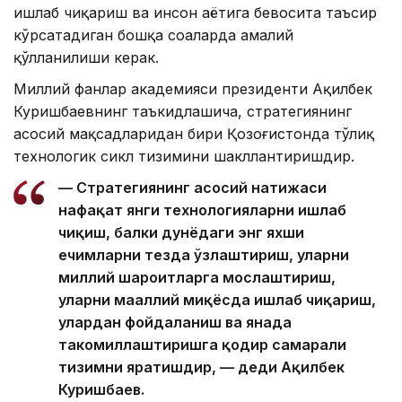
ишлаб чиқариш ва инсон ҳаётига бевосита таъсир
кўрсатадиган бошқа соҳаларда амалий
қўлланилиши керак.
Миллий фанлар академияси президенти Ақилбек
Куришбаевнинг таъкидлашича, стратегиянинг
асосий мақсадларидан бири Қозоғистонда тўлиқ
технологик сикл тизимини шакллантиришдир.
— Стратегиянинг асосий натижаси
нафақат янги технологияларни ишлаб
чиқиш, балки дунёдаги энг яхши
ечимларни тезда ўзлаштириш, уларни
миллий шароитларга мослаштириш,
уларни маҳаллий миқёсда ишлаб чиқариш,
улардан фойдаланиш ва янада
такомиллаштиришга қодир самарали
тизимни яратишдир, — деди Ақилбек
Куришбаев.