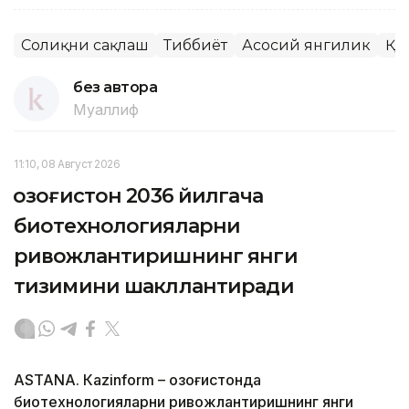
Соғлиқни сақлаш
Тиббиёт
Асосий янгилик
ҚР
без автора
Муаллиф
11:10, 08 Август 2026
Қозоғистон 2036 йилгача
биотехнологияларни
ривожлантиришнинг янги
тизимини шакллантиради
ASTANА. Кazinform – Қозоғистонда
биотехнологияларни ривожлантиришнинг янги