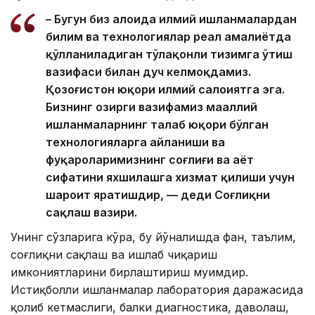
– Бугун биз алоҳида илмий ишланмалардан
билим ва технологиялар реал амалиётда
қўлланиладиган тўлақонли тизимга ўтиш
вазифаси билан дуч келмоқдамиз.
Қозоғистон юқори илмий салоҳиятга эга.
Бизнинг ҳозирги вазифамиз маҳаллий
ишланмаларнинг талаб юқори бўлган
технологияларга айланиши ва
фуқароларимизнинг соғлиғи ва ҳаёт
сифатини яхшилашга хизмат қилиши учун
шароит яратишдир, — деди Соғлиқни
сақлаш вазири.
Унинг сўзларига кўра, бу йўналишда фан, таълим,
соғлиқни сақлаш ва ишлаб чиқариш
имкониятларини бирлаштириш муҳимдир.
Истиқболли ишланмалар лаборатория даражасида
қолиб кетмаслиги, балки диагностика, даволаш,