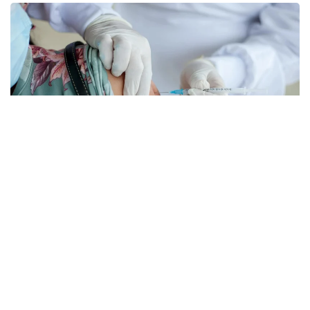
Фото: pexels.com
Губернатор Кэти Хокул тегишли қонунни
имзолади. Ҳужжат умр давомийлиги олти ойдан
ошмайди, деб баҳоланган беморларга нисбатан
қўлланилади.
Қонунга мувофиқ, тузалмас ташхиси