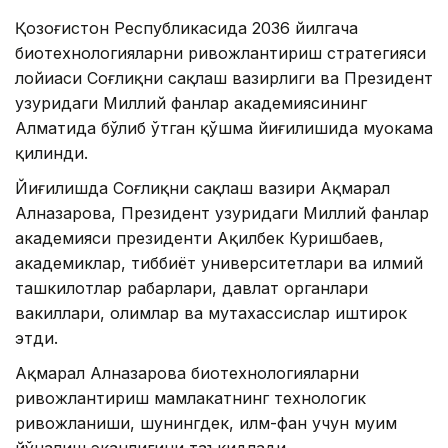
Қозоғистон Республикасида 2036 йилгача
биотехнологияларни ривожлантириш стратегияси
лойиҳаси Соғлиқни сақлаш вазирлиги ва Президент
ҳузуридаги Миллий фанлар академиясининг
Алматида бўлиб ўтган қўшма йиғилишида муҳокама
қилинди.
Йиғилишда Соғлиқни сақлаш вазири Ақмарал
Алназарова, Президент ҳузуридаги Миллий фанлар
академияси президенти Ақилбек Куришбаев,
академиклар, тиббиёт университетлари ва илмий
ташкилотлар раҳбарлари, давлат органлари
вакиллари, олимлар ва мутахассислар иштирок
этди.
Ақмарал Алназарова биотехнологияларни
ривожлантириш мамлакатнинг технологик
ривожланиши, шунингдек, илм-фан учун муҳим
йўналиш эканлигини таъкидлади.