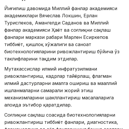
Йиғилиш давомида Миллий фанлар академияси
академиклари Вячеслав Локшин, Ерлан
Туриспеков, Амангелди Саданов ва Миллий
фанлар академияси Ҳаёт ва соғлиқни сақлаш
фанлари маркази раҳбари Марлен Есиркепов
тиббиёт, қишлоқ хўжалиги ва саноат
биотехнологияларини ривожлантириш бўйича ўз
таклифларини тақдим этдилар.
Мутахассислар илмий инфратузилмани
ривожлантириш, кадрлар тайёрлаш, флагман
илмий дастурларни амалга ошириш ва маҳаллий
ишланмаларни самарали жорий этиш
механизмларини шакллантириш масалаларига
алоҳида эътибор қаратдилар.
Соғлиқни сақлаш соҳасида биотехнологияларни
ривожлантириш тиббиёт фанлари, диагностика,