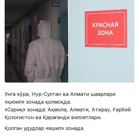
Унга кўра, Нур-Султан ва Алмати шаҳарлари
«қизил» зонада қолмоқда.
«Сариқ» зонада: Ақмола, Алмати, Атирау, Ғарбий
Қозоғистон ва Қарағанди вилоятлари.
Қолган ҳудудлар «яшил» зонада.