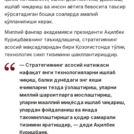
ишлаб чиқариш ва инсон ҳаётига бевосита таъсир
кўрсатадиган бошқа соҳаларда амалий
қўлланилиши керак.
Миллий фанлар академияси президенти Ақилбек
Куришбаевнинг таъкидлашича, стратегиянинг
асосий мақсадларидан бири Қозоғистонда тўлиқ
технологик сикл тизимини шакллантиришдир.
— Стратегиянинг асосий натижаси
нафақат янги технологияларни ишлаб
чиқиш, балки дунёдаги энг яхши
ечимларни тезда ўзлаштириш, уларни
миллий шароитларга мослаштириш,
уларни маҳаллий миқёсда ишлаб чиқариш,
улардан фойдаланиш ва янада
такомиллаштиришга қодир самарали
тизимни яратишдир, — деди Ақилбек
Куришбаев.