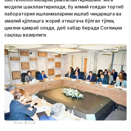
модели шакллантирилади, бу илмий ғоядан тортиб
лаборатория ишланмаларини ишлаб чиқаришга ва
амалий қўллашга жорий этишгача бўлган тўлиқ
циклни қамраб олади, деб хабар беради Соғлиқни
сақлаш вазирлиги.
Фото: ҚР ССВ