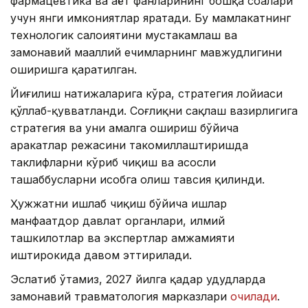
фармацевтика ва ҳаёт фанларининг бошқа соҳалари
учун янги имкониятлар яратади. Бу мамлакатнинг
технологик салоҳиятини мустаҳкамлаш ва
замонавий маҳаллий ечимларнинг мавжудлигини
оширишга қаратилган.
Йиғилиш натижаларига кўра, стратегия лойиҳаси
қўллаб-қувватланди. Соғлиқни сақлаш вазирлигига
стратегия ва уни амалга ошириш бўйича
ҳаракатлар режасини такомиллаштиришда
таклифларни кўриб чиқиш ва асосли
ташаббусларни ҳисобга олиш тавсия қилинди.
Ҳужжатни ишлаб чиқиш бўйича ишлар
манфаатдор давлат органлари, илмий
ташкилотлар ва экспертлар ҳамжамияти
иштирокида давом эттирилади.
Эслатиб ўтамиз, 2027 йилга қадар ҳудудларда
замонавий травматология марказлари
очилади
.