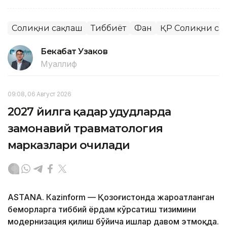
Соғлиқни сақлаш
Тиббиёт
Фан
ҚР Соғлиқни са
Бекабат Узаков
Муаллиф
09:08, 06 Август 2026
2027 йилга қадар ҳудудларда
замонавий травматология
марказлари очилади
ASTANА. Кazinform — Қозоғистонда жароҳатланган
беморларга тиббий ёрдам кўрсатиш тизимини
модернизация қилиш бўйича ишлар давом этмоқда.