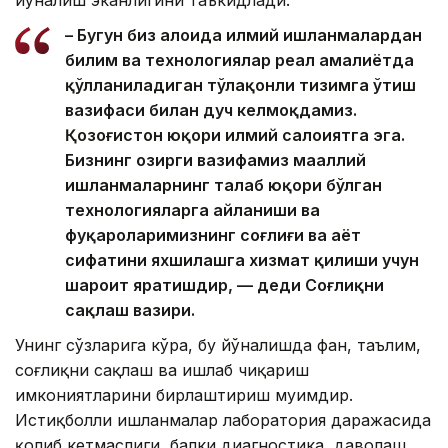
– Бугун биз алоҳида илмий ишланмалардан
билим ва технологиялар реал амалиётда
қўлланиладиган тўлақонли тизимга ўтиш
вазифаси билан дуч келмоқдамиз.
Қозоғистон юқори илмий салоҳиятга эга.
Бизнинг ҳозирги вазифамиз маҳаллий
ишланмаларнинг талаб юқори бўлган
технологияларга айланиши ва
фуқароларимизнинг соғлиғи ва ҳаёт
сифатини яхшилашга хизмат қилиши учун
шароит яратишдир, — деди Соғлиқни
сақлаш вазири.
Унинг сўзларига кўра, бу йўналишда фан, таълим,
соғлиқни сақлаш ва ишлаб чиқариш
имкониятларини бирлаштириш муҳимдир.
Истиқболли ишланмалар лаборатория даражасида
қолиб кетмаслиги, балки диагностика, даволаш,