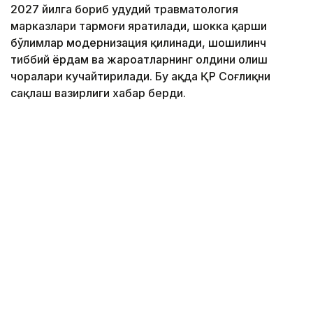
2027 йилга бориб ҳудудий травматология
марказлари тармоғи яратилади, шокка қарши
бўлимлар модернизация қилинади, шошилинч
тиббий ёрдам ва жароҳатларнинг олдини олиш
чоралари кучайтирилади. Бу ҳақда ҚР Соғлиқни
сақлаш вазирлиги хабар берди.
Фото: Марказий коммуникациялар хизмати