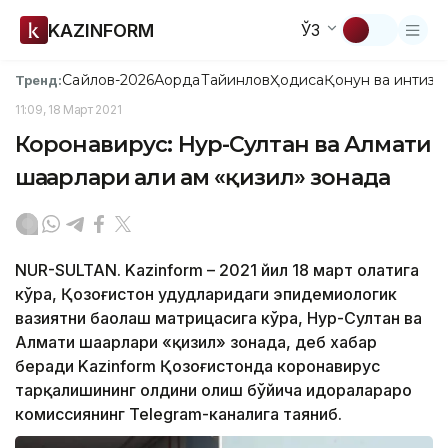
KAZINFORM
ЎЗ
Сайлов-2026
Ақорда
Тайинлов
Ҳодиса
Қонун ва интизо
Тренд:
11:09, 18 Март 2021
Коронавирус: Нур-Султан ва Алмати
шаҳарлари ҳали ҳам «қизил» зонада
NUR-SULTAN. Kazinform – 2021 йил 18 март ҳолатига
кўра, Қозоғистон ҳудудларидаги эпидемиологик
вазиятни баҳолаш матрицасига кўра, Нур-Султан ва
Алмати шаҳарлари «қизил» зонада, деб хабар
беради Kazinform Қозоғистонда коронавирус
тарқалишининг олдини олиш бўйича идоралараро
комиссиянинг Telegram-каналига таяниб.