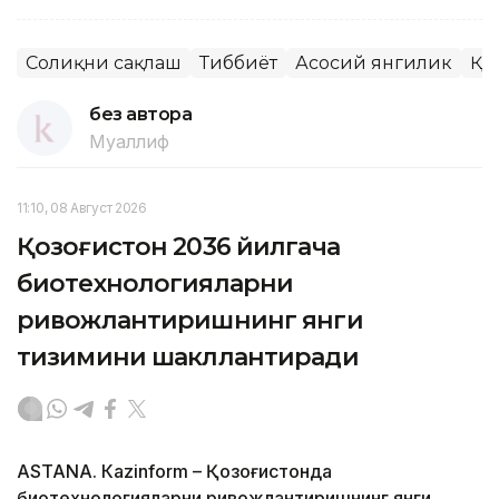
Соғлиқни сақлаш
Тиббиёт
Асосий янгилик
ҚР
без автора
Муаллиф
11:10, 08 Август 2026
Қозоғистон 2036 йилгача
биотехнологияларни
ривожлантиришнинг янги
тизимини шакллантиради
ASTANА. Кazinform – Қозоғистонда
биотехнологияларни ривожлантиришнинг янги