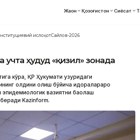
Жаҳон
Қозоғистон
Сиёсат
Т
нституциявий ислоҳот
Сайлов-2026
а учта ҳудуд «қизил» зонада
тига кўра, ҚР Ҳукумати ҳузуридаги
ининг олдини олиш бўйича идоралараро
и эпидемиологик вазиятни баҳолаш
беради Kazinform.