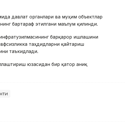
мида давлат органлари ва муҳим объектлар
нинг бартараф этилгани маълум қилинди.
 инфратузилмасининг барқарор ишлашини
хавфсизликка таҳдидларни қайтариш
ини таъкидлади.
ллаштириш юзасидан бир қатор аниқ
нти