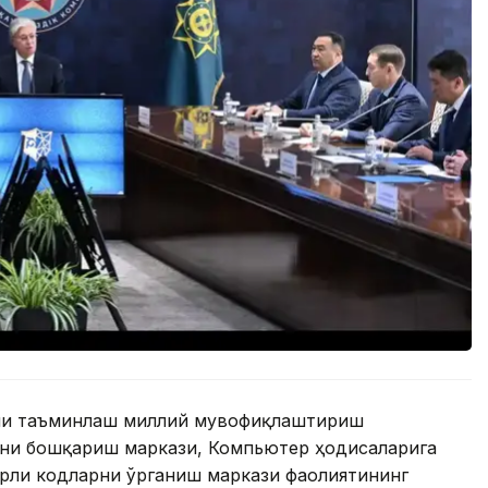
ини таъминлаш миллий мувофиқлаштириш
ни бошқариш маркази, Компьютер ҳодисаларига
рли кодларни ўрганиш маркази фаолиятининг