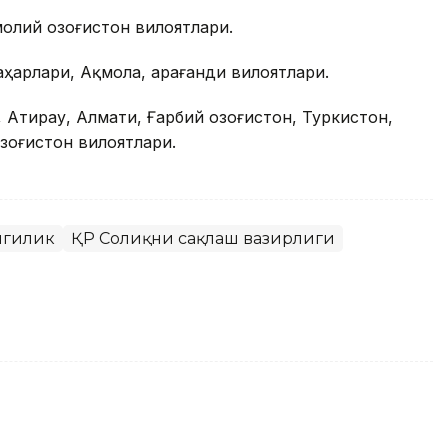
олий Қозоғистон вилоятлари.
ҳарлари, Ақмола, Қарағанди вилоятлари.
Атирау, Алмати, Ғарбий Қозоғистон, Туркистон,
озоғистон вилоятлари.
нгилик
ҚР Соғлиқни сақлаш вазирлиги