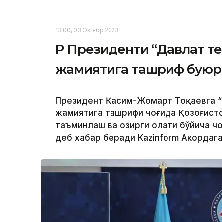
13:00, 03 Октябр 2023
ҚР Президенти “Давлат т
жамиятига ташриф бую
Президент Қасим-Жомарт Тоқаевга “
жамиятига ташрифи чоғида Қозоғисто
таъминлаш ва ҳозирги ҳолати бўйича 
деб хабар беради Каzinform Акордага