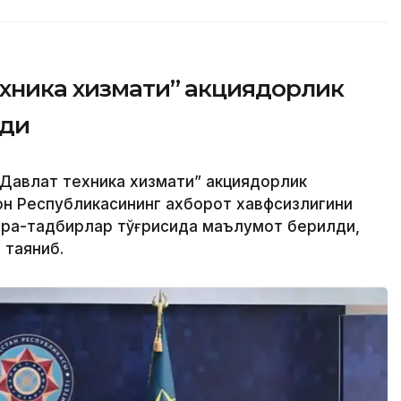
ехника хизмати” акциядорлик
рди
Давлат техника хизмати” акциядорлик
н Республикасининг ахборот хавфсизлигини
чора-тадбирлар тўғрисида маълумот берилди,
 таяниб.