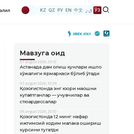
KZ
QZ
РУ
EN
中文
ق ز
ЎЗ
аҳлил
Мавзуга оид
07 avgust 2026, 20:10
Астанада дам олиш кунлари қишлоқ
хўжалиги ярмаркаси бўлиб ўтади
07 avgust 2026, 10:39
Қозоғистонда энг юқори маошни
кутаётганлар — учувчилар ва
стюардессалар
06 avgust 2026, 20:10
Қозоғистонда 12 минг нафар
ижтимоий ходим малака ошириш
курсини тугатди