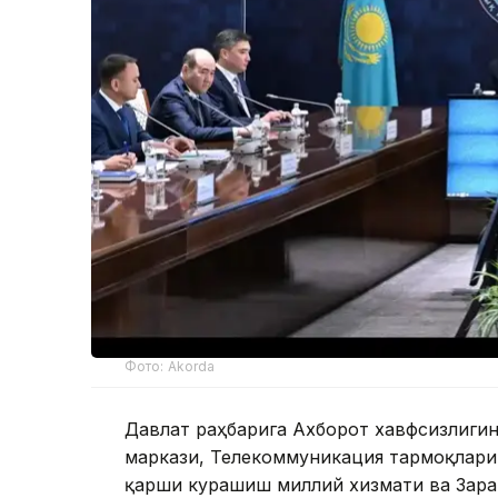
Фото: Akorda
Давлат раҳбарига Ахборот хавфсизлиг
маркази, Телекоммуникация тармоқлари
қарши курашиш миллий хизмати ва Зара