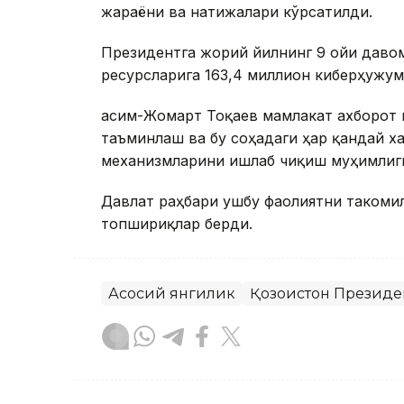
жараёни ва натижалари кўрсатилди.
Президентга жорий йилнинг 9 ойи даво
ресурсларига 163,4 миллион киберҳужум
Қасим-Жомарт Тоқаев мамлакат ахборот
таъминлаш ва бу соҳадаги ҳар қандай 
механизмларини ишлаб чиқиш муҳимлиг
Давлат раҳбари ушбу фаолиятни такоми
топшириқлар берди.
Асосий янгилик
Қозоғистон Президе