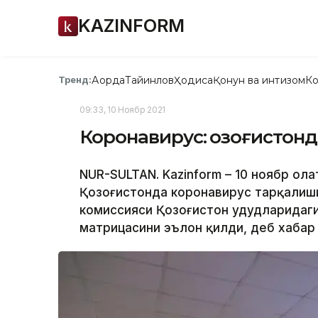
KAZINFORM
Ақорда
Тайинлов
Ҳодиса
Қонун ва интизом
Ко
Тренд:
09:33, 10 Ноябр 2021
Коронавирус: Қозоғистонд
NUR-SULTAN. Kazinform – 10 ноябр ҳола
Қозоғистонда коронавирус тарқалиш
комиссияси Қозоғистон ҳудудларидаг
матрицасини эълон қилди, деб хабар 