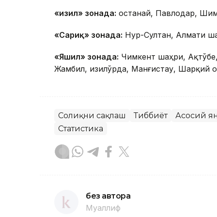
«Қизил» зонада:
Қостанай, Павлодар, Шим
«Сариқ» зонада:
Нур-Султан, Алмати ша
«Яшил» зонада:
Чимкент шаҳри, Ақтўбе, 
Жамбил, Қизилўрда, Манғистау, Шарқий Қ
Соғлиқни сақлаш
Тиббиёт
Асосий я
Статистика
без автора
Муаллиф