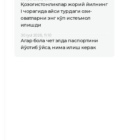
Қозоғистонликлар жорий йилнинг
I чорагида қайси турдаги озиқ-
овқатларни энг кўп истеъмол
қилишди
30 iyul 2026, 11:10
Агар бола чет элда паспортини
йўқотиб қўйса, нима қилиш керак