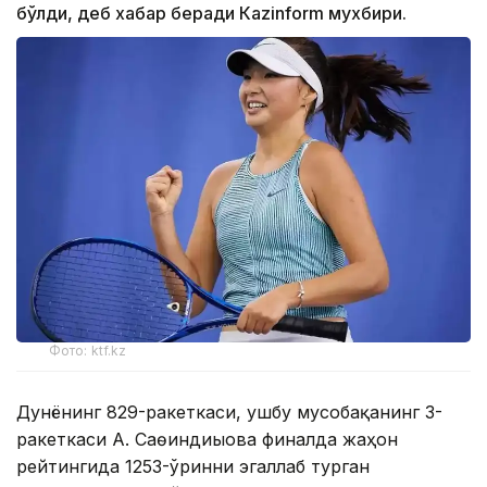
бўлди, деб хабар беради Каzinform мухбири.
Фото: ktf.kz
Дунёнинг 829-ракеткаси, ушбу мусобақанинг 3-
ракеткаси А. Саөиндиыова финалда жаҳон
рейтингида 1253-ўринни эгаллаб турган