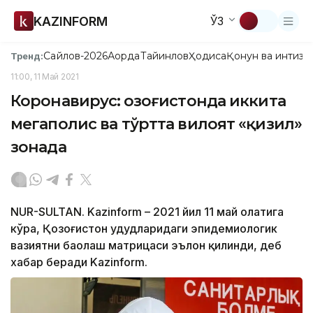
KAZINFORM
ЎЗ
Сайлов-2026
Ақорда
Тайинлов
Ҳодиса
Қонун ва интизо
Тренд:
11:00, 11 Май 2021
Коронавирус: Қозоғистонда иккита
мегаполис ва тўртта вилоят «қизил»
зонада
NUR-SULTAN. Kazinform – 2021 йил 11 май ҳолатига
кўра, Қозоғистон ҳудудларидаги эпидемиологик
вазиятни баҳолаш матрицаси эълон қилинди, деб
хабар беради Kazinform.