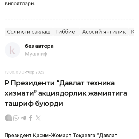
вилоятлари.
Соғлиқни сақлаш
Тиббиёт
Асосий янгилик
ҚР
без автора
Муаллиф
13:00, 03 Октябр 2023
ҚР Президенти “Давлат техника
хизмати” акциядорлик жамиятига
ташриф буюрди
Президент Қасим-Жомарт Тоқаевга “Давлат