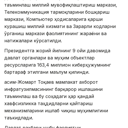
таъминлаш миллий мувофиқлаштириш маркази,
Телекоммуникация тармоқларини бошқариш
маркази, Компьютер ҳодисаларига қарши
курашиш миллий хизмати ва Зарарли кодларни
ўрганиш маркази фаолиятининг жараёни ва
натижалари кўрсатилди.
Президентга жорий йилнинг 9 ойи давомида
давлат органлари ва муҳим объектлар
ресурсларига 163,4 миллион киберҳужумнинг
бартараф этилгани маълум қилинди.
Қасим-Жомарт Тоқаев мамлакат ахборот
инфратузилмасининг барқарор ишлашини
таъминлаш ва бу соҳадаги ҳар қандай
хавфсизликка таҳдидларни қайтариш
механизмларини ишлаб чиқиш муҳимлигини
таъкидлади.
Давлат раҳбари ушбу фаолиятни