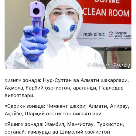
«Қизил» зонада: Нур-Султан ва Алмати шаҳарлари,
Ақмола, Ғарбий Қозоғистон, Қарағанди, Павлодар
вилоятлари.
«Сариқ» зонада: Чимкент шаҳри, Алмати, Атирау,
Ақтўбе, Шарқий Қозоғистон вилоятлари. ⠀
«Яшил» зонада: Жамбил, Манғистау, Туркистон,
Қостанай, Қизилўрда ва Шимолий Қозоғистон