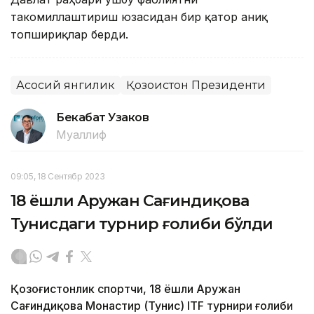
такомиллаштириш юзасидан бир қатор аниқ
топшириқлар берди.
Асосий янгилик
Қозоғистон Президенти
Бекабат Узаков
Муаллиф
09:05, 18 Сентябр 2023
18 ёшли Аружан Сағиндиқова
Тунисдаги турнир ғолиби бўлди
Қозоғистонлик спортчи, 18 ёшли Аружан
Сағиндиқова Монастир (Тунис) ITF турнири ғолиби