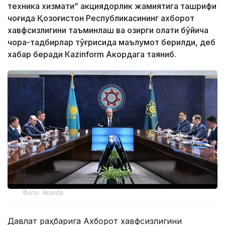
техника хизмати” акциядорлик жамиятига ташрифи
чоғида Қозоғистон Республикасининг ахборот
хавфсизлигини таъминлаш ва ҳозирги ҳолати бўйича
чора-тадбирлар тўғрисида маълумот берилди, деб
хабар беради Каzinform Акордага таяниб.
Фото: Akorda
Давлат раҳбарига Ахборот хавфсизлигини