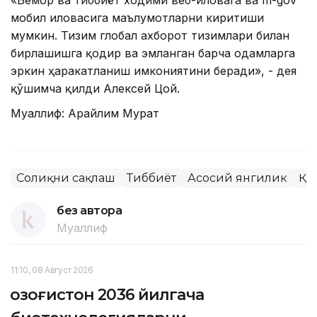
«Бемор ва тиббиёт ходими веб-иловага ва m-gov
мобил иловасига маълумотларни киритиши
мумкин. Тизим глобал ахборот тизимлари билан
бирлашишга қодир ва эмланган барча одамларга
эркин ҳаракатланиш имкониятини беради», - дея
қўшимча қилди Алексей Цой.
Муаллиф: Арайлим Мурат
Соғлиқни сақлаш
Тиббиёт
Асосий янгилик
ҚР
без автора
Муаллиф
11:10, 08 Август 2026
Қозоғистон 2036 йилгача