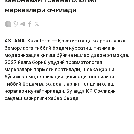
замонавий травматология
марказлари очилади
ASTANА. Кazinform — Қозоғистонда жароҳатланган
беморларга тиббий ёрдам кўрсатиш тизимини
модернизация қилиш бўйича ишлар давом этмоқда.
2027 йилга бориб ҳудудий травматология
марказлари тармоғи яратилади, шокка қарши
бўлимлар модернизация қилинади, шошилинч
тиббий ёрдам ва жароҳатларнинг олдини олиш
чоралари кучайтирилади. Бу ҳақда ҚР Соғлиқни
сақлаш вазирлиги хабар берди.