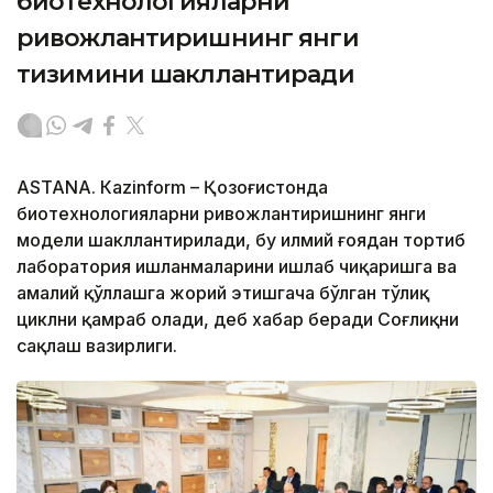
биотехнологияларни
ривожлантиришнинг янги
тизимини шакллантиради
ASTANА. Кazinform – Қозоғистонда
биотехнологияларни ривожлантиришнинг янги
модели шакллантирилади, бу илмий ғоядан тортиб
лаборатория ишланмаларини ишлаб чиқаришга ва
амалий қўллашга жорий этишгача бўлган тўлиқ
циклни қамраб олади, деб хабар беради Соғлиқни
сақлаш вазирлиги.