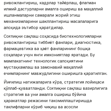
ривожлантириш, кадрлар тайёрлаш, флагман
илмий дастурларни амалга ошириш ва маҳаллий
ишланмаларни самарали жорий этиш
механизмларини шакллантириш масалаларига
алоҳида эътибор қаратдилар.
Соғлиқни сақлаш соҳасида биотехнологияларни
ривожлантириш тиббиёт фанлари, диагностика,
фармацевтика ва ҳаёт фанларининг бошқа
соҳалари учун янги имкониятлар яратади. Бу
мамлакатнинг технологик салоҳиятини
мустаҳкамлаш ва замонавий маҳаллий
ечимларнинг мавжудлигини оширишга қаратилган.
Йиғилиш натижаларига кўра, стратегия лойиҳаси
қўллаб-қувватланди. Соғлиқни сақлаш вазирлигига
стратегия ва уни амалга ошириш бўйича
ҳаракатлар режасини такомиллаштиришда
таклифларни кўриб чиқиш ва асосли