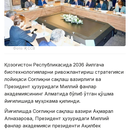
Фото: ҚР ССВ
Қозоғистон Республикасида 2036 йилгача
биотехнологияларни ривожлантириш стратегияси
лойиҳаси Соғлиқни сақлаш вазирлиги ва
Президент ҳузуридаги Миллий фанлар
академиясининг Алматида бўлиб ўтган қўшма
йиғилишида муҳокама қилинди.
Йиғилишда Соғлиқни сақлаш вазири Ақмарал
Алназарова, Президент ҳузуридаги Миллий
фанлар академияси президенти Ақилбек