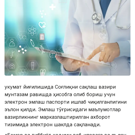
Ҳукумат йиғилишида Соғлиқни сақлаш вазири
мунтазам равишда ҳисобга олиб бориш учун
электрон эмлаш паспорти ишлаб чиқилганлигини
эълон қилди. Эмлаш тўғрисидаги маълумотлар
вазирликнинг марказлаштирилган ахборот
тизимида электрон шаклда сақланади.