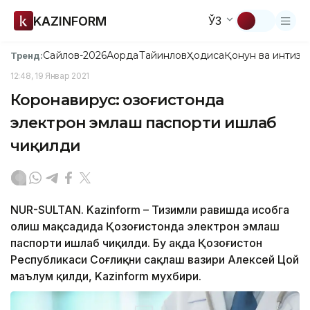
KAZINFORM
ЎЗ
Сайлов-2026
Ақорда
Тайинлов
Ҳодиса
Қонун ва интизо
Тренд:
12:48, 19 Январ 2021
Коронавирус: Қозоғистонда
электрон эмлаш паспорти ишлаб
чиқилди
NUR-SULTAN. Kazinform – Тизимли равишда ҳисобга
олиш мақсадида Қозоғистонда электрон эмлаш
паспорти ишлаб чиқилди. Бу ҳақда Қозоғистон
Республикаси Соғлиқни сақлаш вазири Алексей Цой
маълум қилди, Kazinform мухбири.