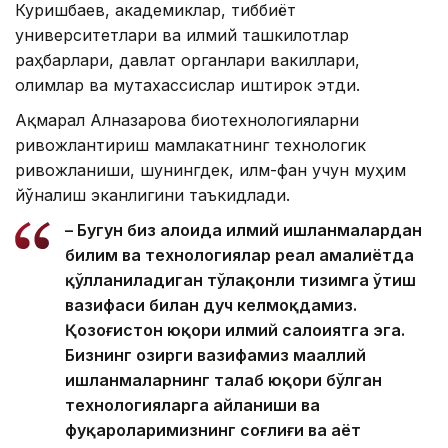
Куришбаев, академиклар, тиббиёт
университетлари ва илмий ташкилотлар
раҳбарлари, давлат органлари вакиллари,
олимлар ва мутахассислар иштирок этди.
Ақмарал Алназарова биотехнологияларни
ривожлантириш мамлакатнинг технологик
ривожланиши, шунингдек, илм-фан учун муҳим
йўналиш эканлигини таъкидлади.
– Бугун биз алоҳида илмий ишланмалардан
билим ва технологиялар реал амалиётда
қўлланиладиган тўлақонли тизимга ўтиш
вазифаси билан дуч келмоқдамиз.
Қозоғистон юқори илмий салоҳиятга эга.
Бизнинг ҳозирги вазифамиз маҳаллий
ишланмаларнинг талаб юқори бўлган
технологияларга айланиши ва
фуқароларимизнинг соғлиғи ва ҳаёт