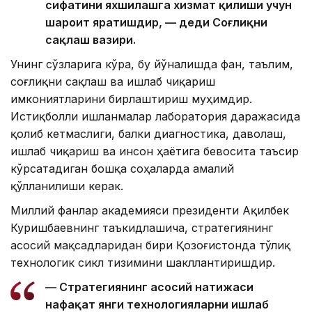
сифатини яхшилашга хизмат қилиши учун
шароит яратишдир, — деди Соғлиқни
сақлаш вазири.
Унинг сўзларига кўра, бу йўналишда фан, таълим,
соғлиқни сақлаш ва ишлаб чиқариш
имкониятларини бирлаштириш муҳимдир.
Истиқболли ишланмалар лаборатория даражасида
қолиб кетмаслиги, балки диагностика, даволаш,
ишлаб чиқариш ва инсон ҳаётига бевосита таъсир
кўрсатадиган бошқа соҳаларда амалий
қўлланилиши керак.
Миллий фанлар академияси президенти Ақилбек
Куришбаевнинг таъкидлашича, стратегиянинг
асосий мақсадларидан бири Қозоғистонда тўлиқ
технологик сикл тизимини шакллантиришдир.
— Стратегиянинг асосий натижаси
нафақат янги технологияларни ишлаб