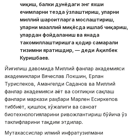
чиқиш, балки дунёдаги энг яхши
ечимларни тезда ўзлаштириш, уларни
миллий шароитларга мослаштириш,
уларни маҳаллий миқёсда ишлаб чиқариш,
улардан фойдаланиш ва янада
такомиллаштиришга қодир самарали
тизимни яратишдир, — деди Ақилбек
Куришбаев.
Йиғилиш давомида Миллий фанлар академияси
академиклари Вячеслав Локшин, Ерлан
Туриспеков, Амангелди Саданов ва Миллий
фанлар академияси Ҳаёт ва соғлиқни сақлаш
фанлари маркази раҳбари Марлен Есиркепов
тиббиёт, қишлоқ хўжалиги ва саноат
биотехнологияларини ривожлантириш бўйича ўз
таклифларини тақдим этдилар.
Мутахассислар илмий инфратузилмани