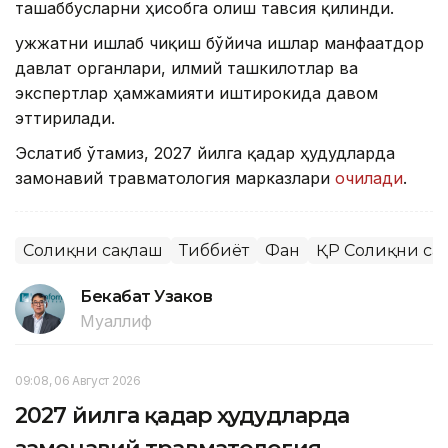
ташаббусларни ҳисобга олиш тавсия қилинди.
Ҳужжатни ишлаб чиқиш бўйича ишлар манфаатдор
давлат органлари, илмий ташкилотлар ва
экспертлар ҳамжамияти иштирокида давом
эттирилади.
Эслатиб ўтамиз, 2027 йилга қадар ҳудудларда
замонавий травматология марказлари
очилади
.
Соғлиқни сақлаш
Тиббиёт
Фан
ҚР Соғлиқни са
Бекабат Узаков
Муаллиф
09:08, 06 Август 2026
2027 йилга қадар ҳудудларда