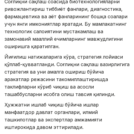
Соғлиқни сақлаш соҳасида биотехнологияларни
ривожлантириш тиббиёт фанлари, диагностика,
фармацевтика ва ҳаёт фанларининг бошқа соҳалари
учун янги имкониятлар яратади. Бу мамлакатнинг
технологик салоҳиятини мустаҳкамлаш ва
замонавий маҳаллий ечимларнинг мавжудлигини
оширишга қаратилган.
Йиғилиш натижаларига кўра, стратегия лойиҳаси
қўллаб-қувватланди. Соғлиқни сақлаш вазирлигига
стратегия ва уни амалга ошириш бўйича
ҳаракатлар режасини такомиллаштиришда
таклифларни кўриб чиқиш ва асосли
ташаббусларни ҳисобга олиш тавсия қилинди.
Ҳужжатни ишлаб чиқиш бўйича ишлар
манфаатдор давлат органлари, илмий
ташкилотлар ва экспертлар ҳамжамияти
иштирокида давом эттирилади.