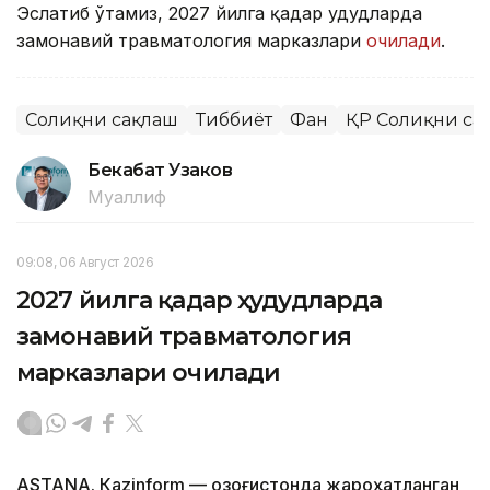
Эслатиб ўтамиз, 2027 йилга қадар ҳудудларда
замонавий травматология марказлари
очилади
.
Соғлиқни сақлаш
Тиббиёт
Фан
ҚР Соғлиқни са
Бекабат Узаков
Муаллиф
09:08, 06 Август 2026
2027 йилга қадар ҳудудларда
замонавий травматология
марказлари очилади
ASTANА. Кazinform — Қозоғистонда жароҳатланган