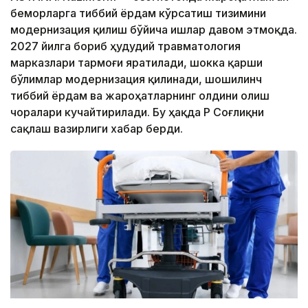
беморларга тиббий ёрдам кўрсатиш тизимини
модернизация қилиш бўйича ишлар давом этмоқда.
2027 йилга бориб ҳудудий травматология
марказлари тармоғи яратилади, шокка қарши
бўлимлар модернизация қилинади, шошилинч
тиббий ёрдам ва жароҳатларнинг олдини олиш
чоралари кучайтирилади. Бу ҳақда ҚР Соғлиқни
сақлаш вазирлиги хабар берди.