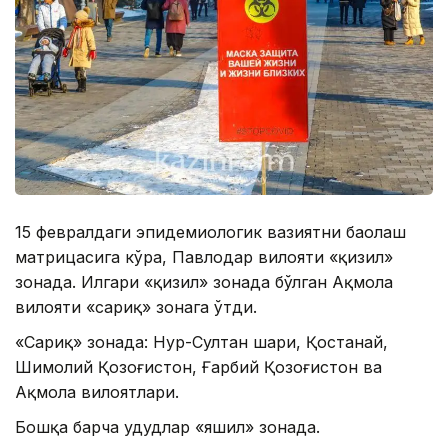
15 февралдаги эпидемиологик вазиятни баҳолаш
матрицасига кўра, Павлодар вилояти «қизил»
зонада. Илгари «қизил» зонада бўлган Ақмола
вилояти «сариқ» зонага ўтди.
«Сариқ» зонада: Нур-Султан шаҳри, Қостанай,
Шимолий Қозоғистон, Ғарбий Қозоғистон ва
Ақмола вилоятлари.
Бошқа барча ҳудудлар «яшил» зонада.