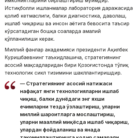
имкониятларини бирлаштириш муҳимдир.
Истиқболли ишланмалар лаборатория даражасида
қолиб кетмаслиги, балки диагностика, даволаш,
ишлаб чиқариш ва инсон ҳаётига бевосита таъсир
кўрсатадиган бошқа соҳаларда амалий
қўлланилиши керак.
Миллий фанлар академияси президенти Ақилбек
Куришбаевнинг таъкидлашича, стратегиянинг
асосий мақсадларидан бири Қозоғистонда тўлиқ
технологик сикл тизимини шакллантиришдир.
— Стратегиянинг асосий натижаси
нафақат янги технологияларни ишлаб
чиқиш, балки дунёдаги энг яхши
ечимларни тезда ўзлаштириш, уларни
миллий шароитларга мослаштириш,
уларни маҳаллий миқёсда ишлаб чиқариш,
улардан фойдаланиш ва янада
такомиллаштиришга қодир самарали