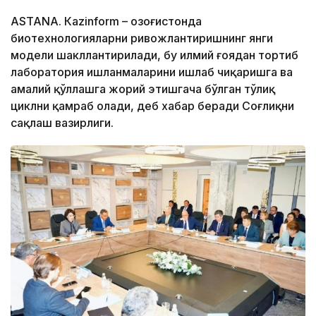
ASTANА. Кazinform – Қозоғистонда
биотехнологияларни ривожлантиришнинг янги
модели шакллантирилади, бу илмий ғоядан тортиб
лаборатория ишланмаларини ишлаб чиқаришга ва
амалий қўллашга жорий этишгача бўлган тўлиқ
циклни қамраб олади, деб хабар беради Соғлиқни
сақлаш вазирлиги.