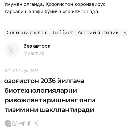
Умуман олганда, Қозоғистон коронавирус
тарқалиш хавфи бўйича «яшил» зонада.
Соғлиқни сақлаш
Тиббиёт
Асосий янгилик
ҚР
без автора
Муаллиф
11:10, 08 Август 2026
Қозоғистон 2036 йилгача
биотехнологияларни
ривожлантиришнинг янги
тизимини шакллантиради