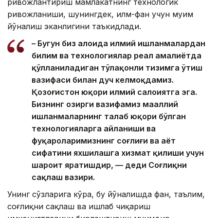
ривожлантириш мамлакатнинг технологик
ривожланиши, шунингдек, илм-фан учун муҳим
йўналиш эканлигини таъкидлади.
– Бугун биз алоҳида илмий ишланмалардан
билим ва технологиялар реал амалиётда
қўлланиладиган тўлақонли тизимга ўтиш
вазифаси билан дуч келмоқдамиз.
Қозоғистон юқори илмий салоҳиятга эга.
Бизнинг ҳозирги вазифамиз маҳаллий
ишланмаларнинг талаб юқори бўлган
технологияларга айланиши ва
фуқароларимизнинг соғлиғи ва ҳаёт
сифатини яхшилашга хизмат қилиши учун
шароит яратишдир, — деди Соғлиқни
сақлаш вазири.
Унинг сўзларига кўра, бу йўналишда фан, таълим,
соғлиқни сақлаш ва ишлаб чиқариш