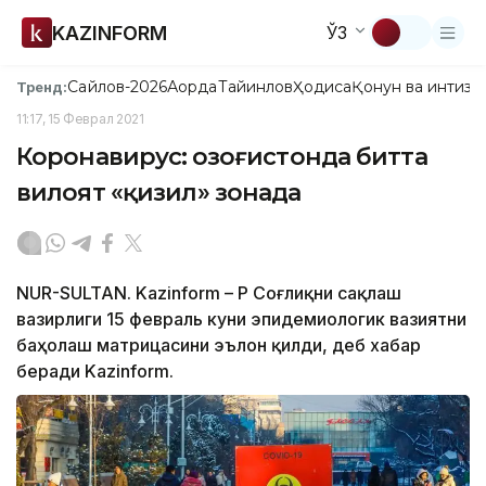
KAZINFORM
ЎЗ
Сайлов-2026
Ақорда
Тайинлов
Ҳодиса
Қонун ва интизо
Тренд:
11:17, 15 Феврал 2021
Коронавирус: Қозоғистонда битта
вилоят «қизил» зонада
NUR-SULTAN. Kazinform – ҚР Соғлиқни сақлаш
вазирлиги 15 февраль куни эпидемиологик вазиятни
баҳолаш матрицасини эълон қилди, деб хабар
беради Kazinform.