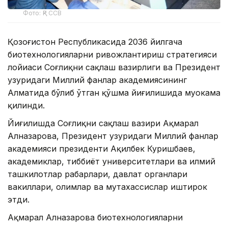
Фото: ҚР ССВ
Қозоғистон Республикасида 2036 йилгача
биотехнологияларни ривожлантириш стратегияси
лойиҳаси Соғлиқни сақлаш вазирлиги ва Президент
ҳузуридаги Миллий фанлар академиясининг
Алматида бўлиб ўтган қўшма йиғилишида муҳокама
қилинди.
Йиғилишда Соғлиқни сақлаш вазири Ақмарал
Алназарова, Президент ҳузуридаги Миллий фанлар
академияси президенти Ақилбек Куришбаев,
академиклар, тиббиёт университетлари ва илмий
ташкилотлар раҳбарлари, давлат органлари
вакиллари, олимлар ва мутахассислар иштирок
этди.
Ақмарал Алназарова биотехнологияларни