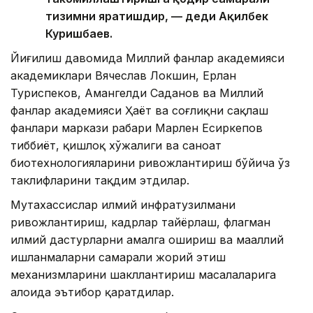
тизимни яратишдир, — деди Ақилбек
Куришбаев.
Йиғилиш давомида Миллий фанлар академияси
академиклари Вячеслав Локшин, Ерлан
Туриспеков, Амангелди Саданов ва Миллий
фанлар академияси Ҳаёт ва соғлиқни сақлаш
фанлари маркази раҳбари Марлен Есиркепов
тиббиёт, қишлоқ хўжалиги ва саноат
биотехнологияларини ривожлантириш бўйича ўз
таклифларини тақдим этдилар.
Мутахассислар илмий инфратузилмани
ривожлантириш, кадрлар тайёрлаш, флагман
илмий дастурларни амалга ошириш ва маҳаллий
ишланмаларни самарали жорий этиш
механизмларини шакллантириш масалаларига
алоҳида эътибор қаратдилар.