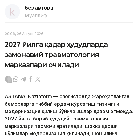
без автора
Муаллиф
09:08, 06 Август 2026
2027 йилга қадар ҳудудларда
замонавий травматология
марказлари очилади
ASTANА. Кazinform — Қозоғистонда жароҳатланган
беморларга тиббий ёрдам кўрсатиш тизимини
модернизация қилиш бўйича ишлар давом этмоқда.
2027 йилга бориб ҳудудий травматология
марказлари тармоғи яратилади, шокка қарши
бўлимлар модернизация қилинади, шошилинч