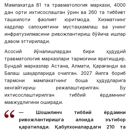
Мамлакатда 81 та травматология маркази, 4000
дан ортиқ ихтисослашган ўрин ва 260 та тиббиёт
ташкилоти фаолият юритмоқда. Хизматнинг
кадрлар салоҳиятини мустаҳкамлаш ва унинг
инфратузилмасини ривожлантириш бўйича ишлар
давом эттирилади.
Асосий йўналишлардан бири ҳудудий
травматология марказлари тармоғини яратишдир.
Бундай марказлар Астана, Алмати, Қарағанди ва
Балқаш шаҳарларида очилган. 2027 йилга бориб
тармоқни мамлакатнинг бошқа ҳудудларига
кенгайтириш режалаштирилган. Бу
ихтисослаштирилган тиббий ёрдамнинг
мавжудлигини оширади.
— Шошилинч тиббий ёрдамни
ривожлантиришга алоҳида эътибор
қаратилади. Қабулхоналардаги 210 та