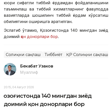
юқори сифатли тиббий ёрдамдан фойдаланишини
таъминлаш ва тиббий хизматларнинг фавқулодда
вазиятларда шошилинч тиббий ёрдам кўрсатиш
қобилиятини оширишга қаратилган.
Эслатиб ўтамиз, Қозоғистонда 140 мингдан зиёд
доимий
қон донорлари бор
.
Соғлиқни сақлаш
Тиббиёт
ҚР Соғлиқни сақлаш 
Бекабат Узаков
Муаллиф
20:15, 04 Август 2026
Қозоғистонда 140 мингдан зиёд
доимий қон донорлари бор