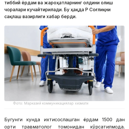
тиббий ёрдам ва жароҳатларнинг олдини олиш
чоралари кучайтирилади. Бу ҳақда ҚР Соғлиқни
сақлаш вазирлиги хабар берди.
Фото: Марказий коммуникациялар хизмати
Бугунги кунда ихтисослашган ёрдам 1500 дан
ортиқ травматолог томонидан кўрсатилмоқда.