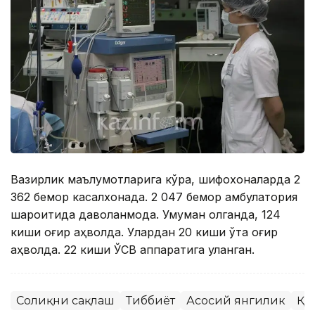
Вазирлик маълумотларига кўра, шифохоналарда 2
362 бемор касалхонада. 2 047 бемор амбулатория
шароитида даволанмоқда. Умуман олганда, 124
киши оғир аҳволда. Улардан 20 киши ўта оғир
аҳволда. 22 киши ЎСВ аппаратига уланган.
Соғлиқни сақлаш
Тиббиёт
Асосий янгилик
ҚР