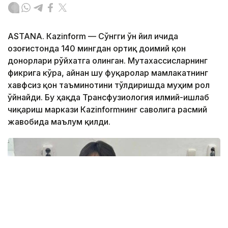
ASTANА. Кazinform — Сўнгги ўн йил ичида
Қозоғистонда 140 мингдан ортиқ доимий қон
донорлари рўйхатга олинган. Мутахассисларнинг
фикрига кўра, айнан шу фуқаролар мамлакатнинг
хавфсиз қон таъминотини тўлдиришда муҳим рол
ўйнайди. Бу ҳақда Трансфузиология илмий-ишлаб
чиқариш маркази Кazinformнинг саволига расмий
жавобида маълум қилди.