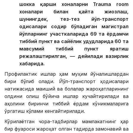
шокка қарши хоналарни Trauma room
хоналари билан қайта жиҳозлаш,
шунингдек, тез-тез йўл-транспорт
ҳодисалари содир бўладиган магистрал
йўлларнинг участкаларида 69 та ёрдамчи
тиббий пункт ва сайёҳлик ҳудудларида 60 та
мавсумий тиббий пункт яратиш
режалаштирилган, — дейилади вазирлик
хабарида.
Профилактик ишлар ҳам муҳим йўналишлардан
бири бўлиб қолади. Йўл-транспорт ҳодисалари
натижасида маиший ва болалар жароҳатларининг
олдини олиш бўйича ишлар кучайтирилади ва
аҳолини биринчи тиббий ёрдам кўникмаларига
ўргатиш кўлами кенгайтирилади.
Кўрилаётган чора-тадбирлар мамлакатнинг ҳар
бир фуқароси жароҳат олган тақдирда замонавий ва