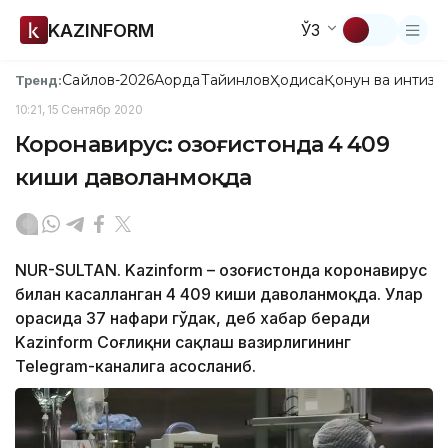
KAZINFORM
ЎЗ
Сайлов-2026
Ақорда
Тайинлов
Ҳодиса
Қонун ва интизо
Тренд:
10:21, 15 Сентябр 2020
Коронавирус: Қозоғистонда 4 409
киши даволанмоқда
NUR-SULTAN. Kazinform – Қозоғистонда коронавирус
билан касалланган 4 409 киши даволанмоқда. Улар
орасида 37 нафари гўдак, деб хабар беради
Kazinform Соғлиқни сақлаш вазирлигининг
Telegram-каналига асосланиб.