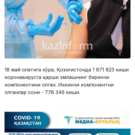
18 май ҳолатига кўра, Қозоғистонда 1 871 823 киши
коронавирусга қарши эмлашнинг биринчи
компонентини олган. Иккинчи компонентни
олганлар сони - 778 346 киши.