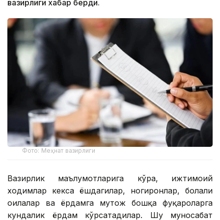
вазирлиги хабар берди.
Фото: Меҳнат вазирлиги
Вазирлик маълумотларига кўра, ижтимоий
ходимлар кекса ёшдагилар, ногиронлар, болали
оилалар ва ёрдамга муҳтож бошқа фуқароларга
кундалик ёрдам кўрсатадилар. Шу муносабат