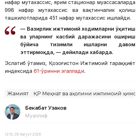
нафар мутахассис, ярим стационар муассасаларда
998 нафар мутахассис ва вақтинчалик қолиш
ташкилотларида 451 нафар мутахассис ишлайди.
— Вазирлик ижтимоий ходимларни ўқитиш
ва уларнинг касбий даражасини ошириш
бўйича тизимли ишларни давом
эттирмоқда, — дейилади хабарда.
Эслатиб ўтамиз, Қозоғистон Ижтимоий тараққиёт
индексида
61-ўринни эгаллади
.
Жамият
ҚР Меҳнат ва аҳолини ижтимоий ҳимо
Бекабат Узаков
Муаллиф
12:15, 05 Август 2026