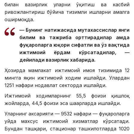
билан вазирлик уларни ўқитиш ва касбий
ривожлантириш бўйича тизимли ишларни амалга
оширмоқда.
— Бунинг натижасида мутахассислар янги
билим ва тажриба орттирадилар ҳамда
фуқароларга юқори сифатли ва ўз вақтида
ижтимоий ёрдам кўрсатадилар, —
дейилади вазирлик хабарида.
Ҳозирда мамлакат ижтимоий ҳимоя тизимида 12
мингга яқин ижтимоий ходим ишлайди. Улардан
1251 нафари нодавлат секторда ишлайди.
Ижтимоий ходимларнинг 55,5 фоизи қишлоқ
жойларда, 44,5 фоизи эса шаҳарларда ишлайди.
Уларнинг аксарияти — 9532 нафари — фуқароларга
уйда махсус ижтимоий хизматлар кўрсатади.
Бундан ташқари, стационар ташкилотларда 1020