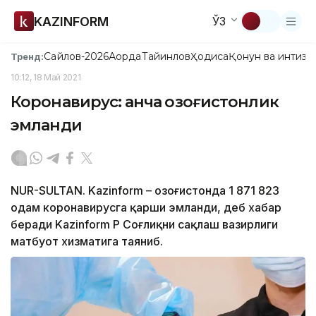
KAZINFORM
ЎЗ
Сайлов-2026
Ақорда
Тайинлов
Ҳодиса
Қонун ва интизо
Тренд:
10:12, 18 Май 2021
Коронавирус: қанча қозоғистонлик
эмланди
NUR-SULTAN. Kazinform – Қозоғистонда 1 871 823
одам коронавирусга қарши эмланди, деб хабар
беради Kazinform ҚР Соғлиқни сақлаш вазирлиги
матбуот хизматига таяниб.