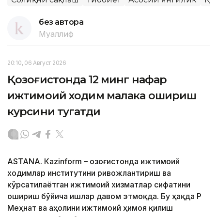
без автора
Муаллиф
20:10, 06 Август 2026
Қозоғистонда 12 минг нафар
ижтимоий ходим малака ошириш
курсини тугатди
ASTANА. Кazinform – Қозоғистонда ижтимоий
ходимлар институтини ривожлантириш ва
кўрсатилаётган ижтимоий хизматлар сифатини
ошириш бўйича ишлар давом этмоқда. Бу ҳақда ҚР
Меҳнат ва аҳолини ижтимоий ҳимоя қилиш