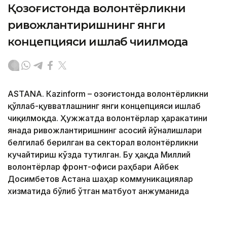
Қозоғистонда волонтёрликни
ривожлантиришнинг янги
концепцияси ишлаб чиқилмоқда
ASTANА. Кazinform – Қозоғистонда волонтёрликни
қўллаб-қувватлашнинг янги концепцияси ишлаб
чиқилмоқда. Ҳужжатда волонтёрлар ҳаракатини
янада ривожлантиришнинг асосий йўналишлари
белгилаб берилган ва секторал волонтёрликни
кучайтириш кўзда тутилган. Бу ҳақда Миллий
волонтёрлар фронт-офиси раҳбари Айбек
Досимбетов Астана шаҳар коммуникациялар
хизматида бўлиб ўтган матбуот анжуманида
маълум қилди.