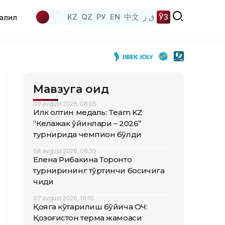
KZ
QZ
РУ
EN
中文
ق ز
ЎЗ
аҳлил
Мавзуга оид
09 avgust 2026, 08:05
Илк олтин медаль: Team KZ
“Келажак ўйинлари – 2026”
турнирида чемпион бўлди
08 avgust 2026, 08:35
Елена Рибакина Торонто
турнирининг тўртинчи босқичига
чиқди
07 avgust 2026, 19:10
Қояга кўтарилиш бўйича ОЧ:
Қозоғистон терма жамоаси