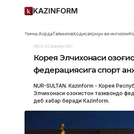
KAZINFORM
Ақорда
Тайинлов
Ҳодиса
Қонун ва интизом
Ко
Тренд:
08:22, 03 Декабр 2021
Корея Элчихонаси Қозоғи
федерациясига спорт ан
NUR-SULTAN. Кazinform - Корея Респу
Элчихонаси Қозоғистон таэквондо фе
деб хабар беради Кazinform.