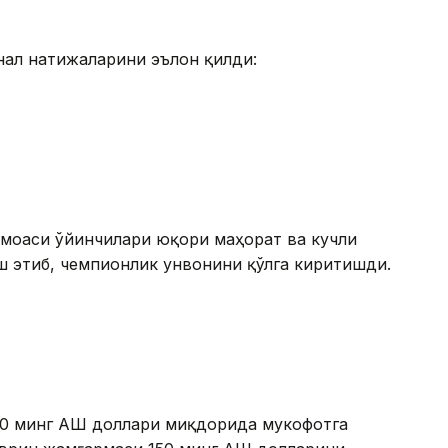
нал натижаларини эълон қилди:
амоаси ўйинчилари юқори маҳорат ва кучли
этиб, чемпионлик унвонини қўлга киритишди.
 50 минг АҚШ доллари миқдорида мукофотга