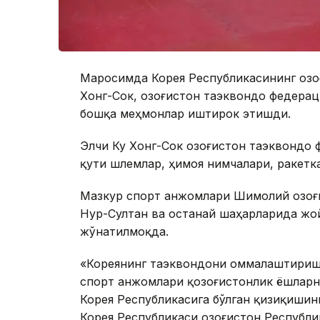
Маросимда Корея Республикасининг Қоз
Хонг-Сок, Қозоғистон таэквондо федер
бошқа меҳмонлар иштирок этишди.
Элчи Ку Хонг-Сок Қозоғистон таэквондо
қути шлемлар, ҳимоя нимчалари, ракетк
Мазкур спорт анжомлари Шимолий Қозоғи
Нур-Султан ва Қостанай шаҳарларида жо
жўнатилмоқда.
«Кореянинг таэквондони оммалаштириш
спорт анжомлари қозоғистонлик ёшларн
Корея Республикасига бўлган қизиқишин
Корея Республикаси Қозоғистон Республ