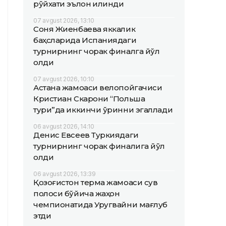
рўйхати эълон қилинди
07 avgust 2026, 13:10
Соня Жиенбаева яккалик
баҳсларида Испаниядаги
турнирнинг чорак финалга йўл
олди
07 avgust 2026, 10:10
Астана жамоаси велопойгачиси
Кристиан Скарони “Польша
тури”да иккинчи ўринни эгаллади
06 avgust 2026, 14:10
Денис Евсеев Туркиядаги
турнирнинг чорак финалига йўл
олди
06 avgust 2026, 13:39
Қозоғистон терма жамоаси сув
полоси бўйича жаҳон
чемпионатида Уругвайни мағлуб
этди