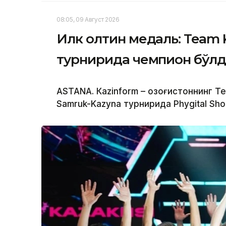
08:05, 09 Август 2026
Илк олтин медаль: Team 
турнирида чемпион бўл
ASTANА. Кazinform – Қозоғистоннинг 
Samruk-Kazyna турнирида Phygital Sho