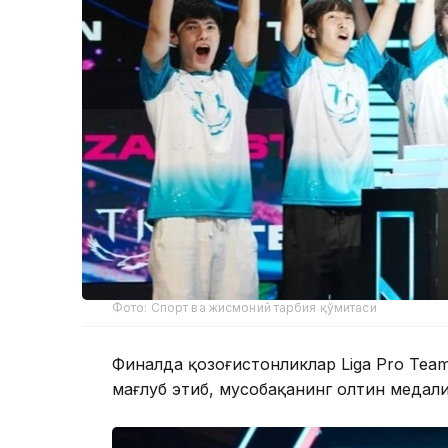
Фото: Спорт ва жисмоний тарбия қўмитаси
Финалда қозоғистонликлар Liga Pro Tea
мағлуб этиб, мусобақанинг олтин медал