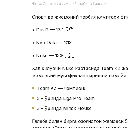
Фото: Спорт ва жисмоний тарбия қўмитаси
Спорт ва жисмоний тарбия қўмитаси фи
• Dust2 — 13:1 🇰🇿
• Neo Data — 1:13
• Nuke — 13:9 🇰🇿
Ҳал қилувчи Nuke картасида Team KZ ж
жамоавий мувофиқлаштиришни намойиш 
Team KZ — чемпион!
2 – ўринда Liga Pro Team
3 – ўринда Minsk House
Ғалаба билан бирга Қозоғистон жамоаси