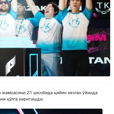
m жамоасини 2:1 ҳисобида қийин кечган ўйинда
ини қўлга киритишди.