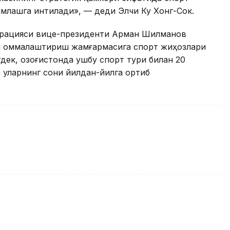
млашга интилади», — деди Элчи Ку Хонг-Сок.
дерацияси вице-президенти Aрман Шилманов
и оммалаштириш жамғармасига спорт жиҳозлари
ек, Қозоғистонда ушбу спорт тури билан 20
 уларнинг сони йилдан-йилга ортиб