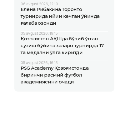
06 avgust 2026, 12:10
Елена Рибакина Торонто
турнирида қийин кечган ўйинда
ғалаба қозонди
05 avgust 2026, 19:15
Қозоғистон АҚШда бўлиб ўтган
сузиш бўйича халқаро турнирда 17
та медални қўлга киритди
05 avgust 2026, 16:15
PSG Academy Қозоғистонда
биринчи расмий футбол
академиясини очади