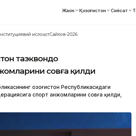
Жаҳон
Қозоғистон
Сиёсат
Т
нституциявий ислоҳот
Сайлов-2026
стон таэквондо
жомларини совға қилди
бликасининг Қозоғистон Республикасидаги
дерациясига спорт анжомларини совға қилди,