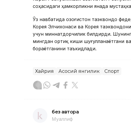
соҳасидаги ҳамкорликни янада мустаҳка
Ўз навбатида Қозоғистон таэквондо фе
Корея Элчихонаси ва Корея таэквондон
учун миннатдорчилик билдирди. Шунингд
мингдан ортиқ киши шуғулланаётгани ва
бораётганини таъкидлади.
Хайрия
Асосий янгилик
Спорт
без автора
Муаллиф