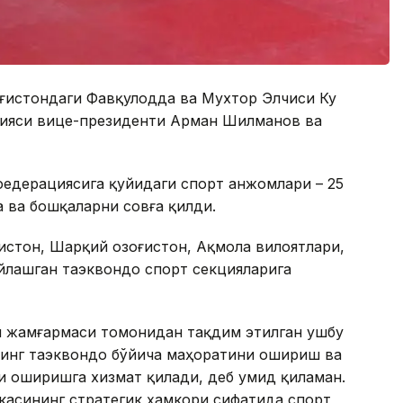
оғистондаги Фавқулодда ва Мухтор Элчиси Ку
ацияси вице-президенти Aрман Шилманов ва
 федерациясига қуйидаги спорт анжомлари – 25
а ва бошқаларни совға қилди.
стон, Шарқий Қозоғистон, Ақмола вилоятлари,
йлашган таэквондо спорт секцияларига
 жамғармаси томонидан тақдим этилган ушбу
инг таэквондо бўйича маҳоратини ошириш ва
и оширишга хизмат қилади, деб умид қиламан.
икасининг стратегик ҳамкори сифатида спорт