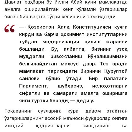
Давлат раҳбари бу йилги Абай куни мамлакатда
амалга оширилаётган кенг кўламли ўзгаришлар
билан бир вақтга тўғри келишини таъкидлади.
— Қозоғистон Халқ Конституцияси кучга
кирди ва барча ҳокимият институтларини
тубдан модернизация қилиш жараёни
бошланди. Бу, албатта, бизнинг узоқ
муддатли ривожланиш йўналишимизни
белгилайдиган махсус давр. Тез орада
мамлакат тарихидаги биринчи Қурултой
сайлови бўлиб ўтади. Бир палатали
Парламент, шубҳасиз, ислоҳотларни
сифатли ва самарали амалга оширишга
янги туртки беради, — деди у.
Тоқаевнинг сўзларига кўра, давом этаётган
ўзгаришларнинг асосий маъноси фуқаролар онгига
ижодий қадриятларни сингдириш ва