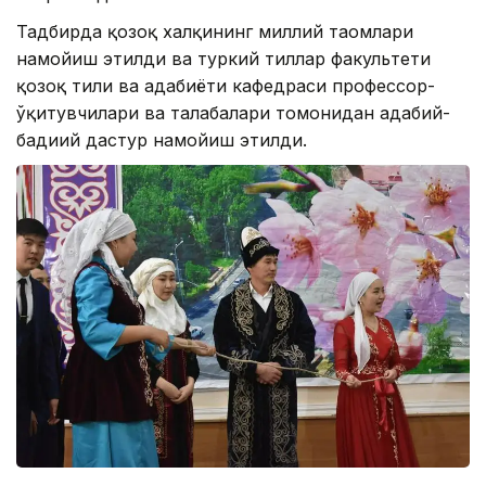
Тадбирда қозоқ халқининг миллий таомлари
намойиш этилди ва туркий тиллар факультети
қозоқ тили ва адабиёти кафедраси профессор-
ўқитувчилари ва талабалари томонидан адабий-
бадиий дастур намойиш этилди.