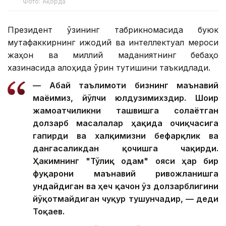
Фото: Ақорда
Президент ўзининг табрикномасида буюк
мутафаккирнинг ижодий ва интеллектуал мероси
жаҳон ва миллий маданиятнинг бебаҳо
хазинасида алоҳида ўрин тутишини таъкидлади.
— Абай таълимоти бизнинг маънавий
маёғимиз, йўлчи юлдузимихздир. Шоир
жамоатчиликни ташвишга солаётган
долзарб масалалар ҳақида очиқчасига
гапирди ва халқимизни бефарқлик ва
дангасаликдан қочишга чақирди.
Ҳакимнинг "Тўлиқ одам" ғояси ҳар бир
фуқарони маънавий ривожланишга
ундайдиган ва ҳеч қачон ўз долзарблигини
йўқотмайдиган чуқур тушунчадир, — деди
Тоқаев.