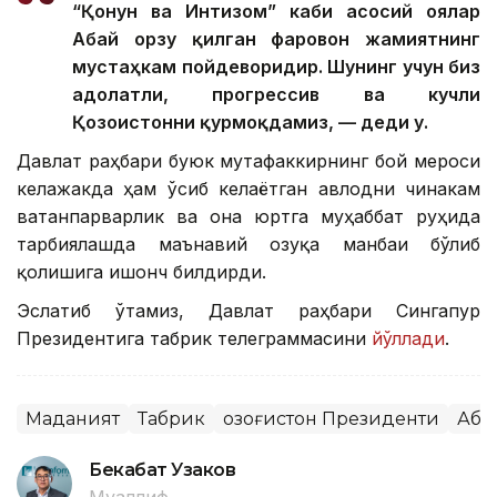
“Қонун ва Интизом” каби асосий ғоялар
Абай орзу қилган фаровон жамиятнинг
мустаҳкам пойдеворидир. Шунинг учун биз
адолатли, прогрессив ва кучли
Қозоғистонни қурмоқдамиз, — деди у.
Давлат раҳбари буюк мутафаккирнинг бой мероси
келажакда ҳам ўсиб келаётган авлодни чинакам
ватанпарварлик ва она юртга муҳаббат руҳида
тарбиялашда маънавий озуқа манбаи бўлиб
қолишига ишонч билдирди.
Эслатиб ўтамиз, Давлат раҳбари Сингапур
Президентига табрик телеграммасини
йўллади
.
Маданият
Табрик
Қозоғистон Президенти
Аба
Бекабат Узаков
Муаллиф