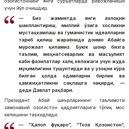
Қозоғистоннинг янги суръатларда ривожланиши
учун йўл очишдир.
— Биз жамиятда янги ахлоқни
шакллантириш, миллий ўзига хосликни
мустаҳкамлаш ва гуманистик идеалларни
тарғиб қилиш жараёнида доимо Абайга
мурожаат қиламиз. Буюк шоир бизга
таълим, меҳнатсеварлик ва масъулият
каби фазилатлар халқ келажаги учун жуда
муҳимлигини тушунтирди ва у узоқни кўра
билган ҳолда одамларни бирлик ва
ҳамжиҳатликни сақлашга чақирди, —
деди Давлат раҳбари.
Президент Абай шеърларининг таълимоти
замонавий Қозоғистон қадриятларига тўлиқ мос
келишини таъкидлади.
— “Ҳалол фуқаро”, “Тоза Қозоғистон”,