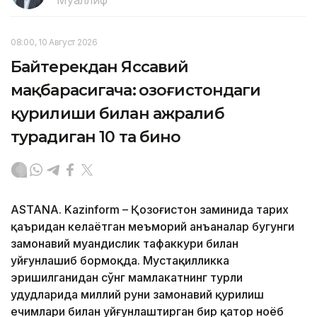
08:00, 10 Август 2026
Байтерекдан Яссавий
мақбарасигача: Қозоғистондаги
қурилиши билан ажралиб
турадиган 10 та бино
ASTANA. Kazinform – Қозоғистон заминида тарих
қаъридан келаётган меъморий анъаналар бугунги
замонавий муҳандислик тафаккури билан
уйғунлашиб бормоқда. Мустақилликка
эришилганидан сўнг мамлакатнинг турли
ҳудудларида миллий руҳни замонавий қурилиш
ечимлари билан уйғунлаштирган бир қатор ноёб