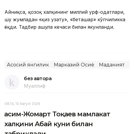
Айниқса, қозоқ халқининг миллий урф-одатлари,
шу жумладан «қиз узату», «беташар» кўпчиликка
ёқди. Тадбир ашула кечаси билан якунланди.
Асосий янгилик
Марказий Осиё
Маданият
Н
без автора
Муаллиф
08:14, 10 Август 2026
Қасим-Жомарт Тоқаев мамлакат
халқини Абай куни билан
табриклади