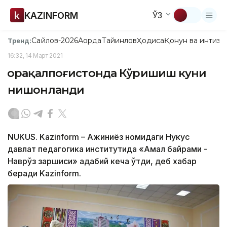
KAZINFORM
ЎЗ
Сайлов-2026
Ақорда
Тайинлов
Ҳодиса
Қонун ва интизо
Тренд:
16:32, 14 Март 2021
Қорақалпоғистонда Кўришиш куни
нишонланди
NUKUS. Kazinform – Ажиниёз номидаги Нукус
давлат педагогика институтида «Амал байрами -
Наврўз заршиси» адабий кеча ўтди, деб хабар
беради Kazinform.