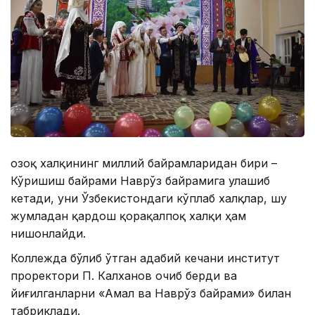
Қозоқ халқининг миллий байрамларидан бири –
Кўришиш байрами Наврўз байрамига улашиб
кетади, уни Ўзбекистондаги кўплаб халқлар, шу
жумладан қардош қорақалпоқ халқи ҳам
нишонлайди.
Коллежда бўлиб ўтган адабий кечани институт
проректори П. Калханов очиб берди ва
йиғилганларни «Амал ва Наврўз байрами» билан
табриклади.