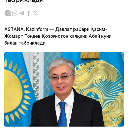
ASTANА. Кazinform — Давлат раҳбари Қасим-
Жомарт Тоқаев Қозоғистон халқини Абай куни
билан табриклади.