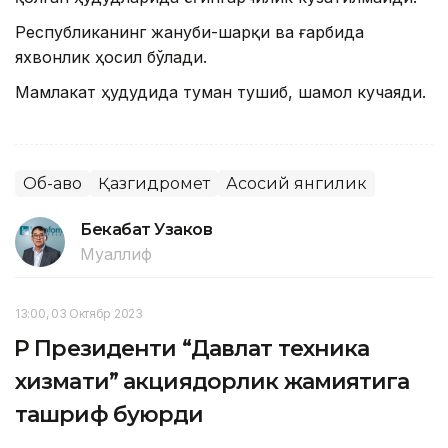
Республиканинг жануби-шарқи ва ғарбида
яхвонлик ҳосил бўлади.
Мамлакат ҳудудида туман тушиб, шамол кучаяди.
Об-ҳаво
Қазгидромет
Асосий янгилик
Бекабат Узаков
Муаллиф
13:00, 03 Октябр 2023
ҚР Президенти “Давлат техника
хизмати” акциядорлик жамиятига
ташриф буюрди