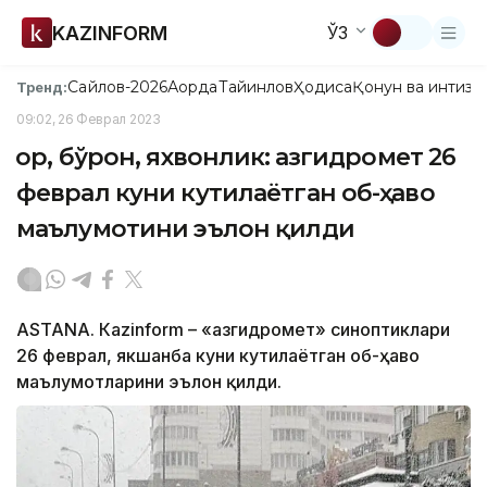
KAZINFORM
ЎЗ
Сайлов-2026
Ақорда
Тайинлов
Ҳодиса
Қонун ва интизо
Тренд:
09:02, 26 Феврал 2023
Қор, бўрон, яхвонлик: Қазгидромет 26
феврал куни кутилаётган об-ҳаво
маълумотини эълон қилди
ASTANА. Кazinform – «Қазгидромет» синоптиклари
26 феврал, якшанба куни кутилаётган об-ҳаво
маълумотларини эълон қилди.