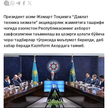
Президент Қасим-Жомарт Тоқаевга “Давлат
техника хизмати” акциядорлик жамиятига ташрифи
чоғида Қозоғистон Республикасининг ахборот
хавфсизлигини таъминлаш ва ҳозирги ҳолати бўйича
чора-тадбирлар тўғрисида маълумот берилди, деб
хабар беради Каzinform Акордага таяниб.