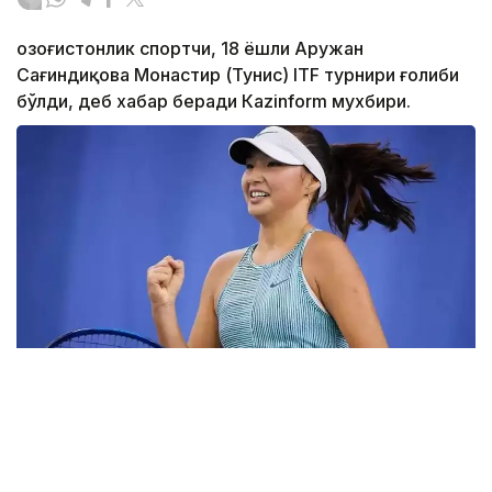
Қозоғистонлик спортчи, 18 ёшли Аружан
Сағиндиқова Монастир (Тунис) ITF турнири ғолиби
бўлди, деб хабар беради Каzinform мухбири.
Фото: ktf.kz