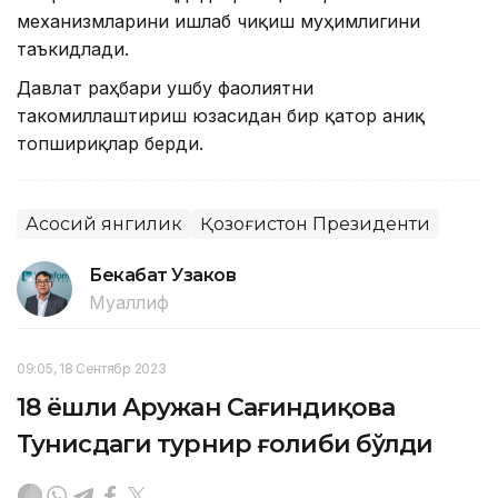
механизмларини ишлаб чиқиш муҳимлигини
таъкидлади.
Давлат раҳбари ушбу фаолиятни
такомиллаштириш юзасидан бир қатор аниқ
топшириқлар берди.
Асосий янгилик
Қозоғистон Президенти
Бекабат Узаков
Муаллиф
09:05, 18 Сентябр 2023
18 ёшли Аружан Сағиндиқова
Тунисдаги турнир ғолиби бўлди