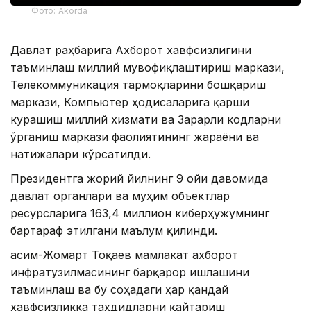
Фото: Akorda
Давлат раҳбарига Ахборот хавфсизлигини
таъминлаш миллий мувофиқлаштириш маркази,
Телекоммуникация тармоқларини бошқариш
маркази, Компьютер ҳодисаларига қарши
курашиш миллий хизмати ва Зарарли кодларни
ўрганиш маркази фаолиятининг жараёни ва
натижалари кўрсатилди.
Президентга жорий йилнинг 9 ойи давомида
давлат органлари ва муҳим объектлар
ресурсларига 163,4 миллион киберҳужумнинг
бартараф этилгани маълум қилинди.
Қасим-Жомарт Тоқаев мамлакат ахборот
инфратузилмасининг барқарор ишлашини
таъминлаш ва бу соҳадаги ҳар қандай
хавфсизликка таҳдидларни қайтариш