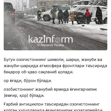
Бугун Қозоғистоннинг шимоли, шарқи, жануби ва
жануби-шарқида атмосфера фронтлари таъсирида
беқарор об-ҳаво сақланиб қолади.
Қор ёғади, бўрон бўлади.
Қозо5истоннинг жанубий ярмида ёғингарчилик
(ёмғир, қор) бўлади.
Ғарбий антициклон таъсиридан Қозоғистоннинг
қолган ҳудудларида ёғингарчилик кузатилмайди.