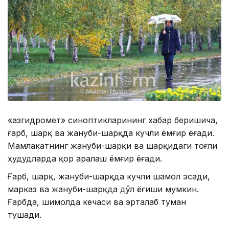
«Қазгидромет» синоптикларининг хабар беришича,
ғарб, шарқ ва жануби-шарқда кучли ёмғир ёғади.
Мамлакатнинг жануби-шарқи ва шарқидаги тоғли
ҳудудларда қор аралаш ёмғир ёғади.
Ғарб, шарқ, жануби-шарқда кучли шамол эсади,
марказ ва жануби-шарқда дўл ёғиши мумкин.
Ғарбда, шимолда кечаси ва эрталаб туман
тушади.