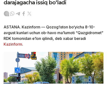
darajagacha issiq bo‘ladi
ASTANA. Kazinform — Qozog‘iston bo‘yicha 8-10-
avgust kunlari uchun ob-havo ma’lumoti “Qazgidromet”
RDK tomonidan e’lon qilindi, deb xabar beradi
Kazinform
.