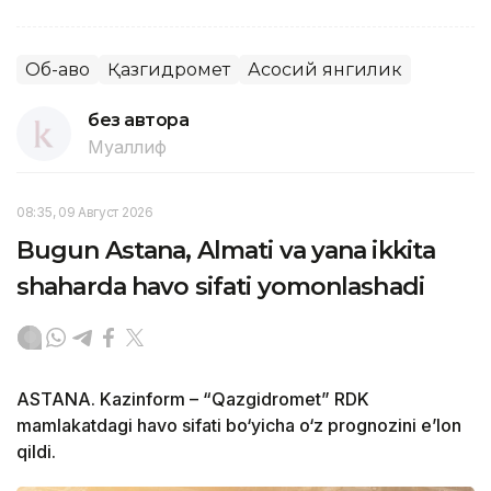
Об-ҳаво
Қазгидромет
Асосий янгилик
без автора
Муаллиф
08:35, 09 Август 2026
Bugun Astana, Almati va yana ikkita
shaharda havo sifati yomonlashadi
ASTANA. Kazinform – “Qazgidromet” RDK
mamlakatdagi havo sifati bo‘yicha o‘z prognozini e’lon
qildi.