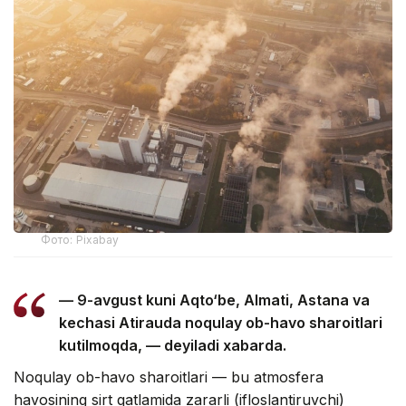
Фото: Pixabay
— 9-avgust kuni Aqto‘be, Almati, Astana va
kechasi Atirauda noqulay ob-havo sharoitlari
kutilmoqda, — deyiladi xabarda.
Noqulay ob-havo sharoitlari — bu atmosfera
havosining sirt qatlamida zararli (ifloslantiruvchi)