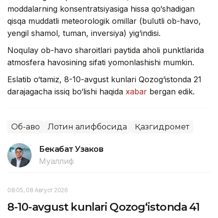
moddalarning konsentratsiyasiga hissa qo‘shadigan
qisqa muddatli meteorologik omillar (bulutli ob-havo,
yengil shamol, tuman, inversiya) yig‘indisi.
Noqulay ob-havo sharoitlari paytida aholi punktlarida
atmosfera havosining sifati yomonlashishi mumkin.
Eslatib o‘tamiz, 8-10-avgust kunlari Qozog‘istonda 21
darajagacha issiq bo‘lishi haqida
xabar
bergan edik.
Об-ҳаво
Лотин алифбосида
Қазгидромет
Бекабат Узаков
Муаллиф
08:05, 08 Август 2026
8-10-avgust kunlari Qozog‘istonda 41