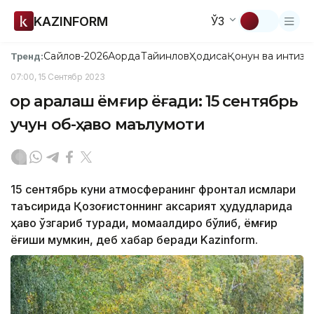
KAZINFORM
ЎЗ
Сайлов-2026
Ақорда
Тайинлов
Ҳодиса
Қонун ва интизо
Тренд:
07:00, 15 Сентябр 2023
Қор аралаш ёмғир ёғади: 15 сентябрь
учун об-ҳаво маълумоти
15 сентябрь куни атмосферанинг фронтал қисмлари
таъсирида Қозоғистоннинг аксарият ҳудудларида
ҳаво ўзгариб туради, момақалдироқ бўлиб, ёмғир
ёғиши мумкин, деб хабар беради Kazinform.