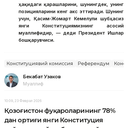
ҳақидаги қарашларини, шунингдек, унинг
позицияларини кенг акс эттиради. Шунинг
учун, Қасим-Жомарт Кемелули шубҳасиз
янги Конституциямизнинг асосий
муаллифидир, — деди Президент Ишлар
бошқарувчиси.
Конституциявий комиссия
Референдум
Конс
Бекабат Узаков
Муаллиф
10:09, 23 Феврал 2026
Қозоғистон фуқароларининг 78%
дан ортиғи янги Конституция