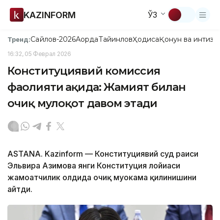
KAZINFORM
ЎЗ
Сайлов-2026
Ақорда
Тайинлов
Ҳодиса
Қонун ва интизо
Тренд:
16:32, 05 Феврал 2026
Конституциявий комиссия
фаолияти ҳақида: Жамият билан
очиқ мулоқот давом этади
ASTANA. Kazinform — Конституциявий суд раиси
Эльвира Азимова янги Конституция лойиҳаси
жамоатчилик олдида очиқ муҳокама қилинишини
айтди.