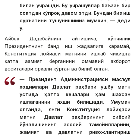
билан учрашди. Бу учрашувлар баъзан бир
соатдан кўпроқ давом этди. Бундан биз иш
суръатини тушунишимиз мумкин, — деди
у.
Айбек Дадебайнинг айтишича, кўпчилик
Президентнинг банд иш жадвалига қарамай,
Конституция лойиҳаси матнини ишлаб чиқишга
катта аҳамият берганини оммавий ахборот
воситалари орқали кўрган ва билиб олган.
— Президент Администрацияси масъул
ходимлари Давлат раҳбари ушбу матн
устида ҳатто кечалари ҳам шахсан
ишлаганини яхши билишади. Умуман
олганда, янги Конституция лойиҳаси
матни Давлат раҳбарининг сиёсий
йўналишининг асосий тамойилларини,
жамият ва давлатни ривожлантириш