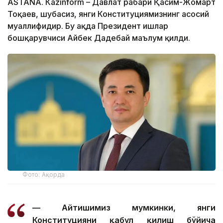
ASTANА. Каzinform – Давлат раҳбари Қасим-Жомарт
Тоқаев, шубҳасиз, янги Конституциямизнинг асосий
муаллифидир. Бу ҳақда Президент ишлар
бошқарувчиси Айбек Дадебай маълум қилди.
Фото: Ақорда
— Айтишимиз мумкинки, янги
Конституцияни қабул қилиш бўйича