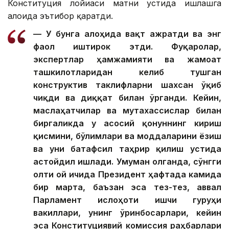
Конституция лойиҳаси матни устида ишлашга
алоҳида эътибор қаратди.
— У бунга алоҳида вақт ажратди ва энг
фаол иштирок этди. Фуқаролар,
экспертлар ҳамжамияти ва жамоат
ташкилотларидан келиб тушган
конструктив таклифларни шахсан ўқиб
чиқди ва диққат билан ўрганди. Кейин,
маслаҳатчилар ва мутахассислар билан
биргаликда у асосий қонуннинг кириш
қисмини, бўлимлари ва моддаларини ёзиш
ва уни батафсил таҳрир қилиш устида
астойдил ишлади. Умуман олганда, сўнгги
олти ой ичида Президент ҳафтада камида
бир марта, баъзан эса тез-тез, аввал
Парламент ислоҳоти ишчи гуруҳи
вакиллари, унинг ўринбосарлари, кейин
эса Конституциявий комиссия раҳбарлари