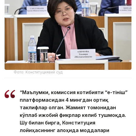
Фото: Kонституциявий суд
“Маълумки, комиссия котибияти “е-Өтініш”
платформасидан 4 мингдан ортиқ
таклифлар олган. Жамият томонидан
кўплаб ижобий фикрлар келиб тушмоқда.
Шу билан бирга, Конституция
лойиҳасининг алоҳида моддалари