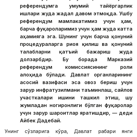
референдумга умумий тайёргарлик
ишлари жуда жадал давом этмоқда. Ушбу
референдум мамлакатимиз учун ҳам,
барча фуқароларимиз учун ҳам жуда катта
аҳамияга эга. Шунинг учун барча қонуний
процедураларга риоя қилиш ва қонуний
талабларни қатъий бажариш жуда
долзарбдир. Бу борада Марказий
референдум комиссиясининг роли
алоҳида бўлади. Давлат органларининг
асосий вазифаси эса овоз бериш учун
зарур инфратузилмани таъминлаш, сайлов
участкалари ишини ташкил этиш, шу
жумладан ногиронлиги бўлган фуқаролар
учун зарур шароитлар яратишдир, — деди
Айбек Дадебай.
Унинг сўзларига кўра, Давлат раҳбари янги