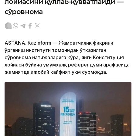
лойиҳасини қўллаб-қувватлайди —
сўровнома
ASTANА. Кazinform — Жамоатчилик фикрини
ўрганиш институти томонидан ўтказилган
сўровнома натижаларига кўра, янги Конституция
лойиҳаси бўйича умумхалқ референдуми арафасида
жамиятда ижобий кайфият ҳукм сурмоқда.