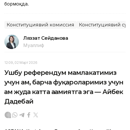
бормоқда.
Конституциявий комиссия
Конституциявий су
Ляззат Сейданова
Муаллиф
12:09, 02 Март 2026
Ушбу референдум мамлакатимиз
учун ҳам, барча фуқароларимиз учун
ҳам жуда катта аҳамиятга эга — Айбек
Дадебай