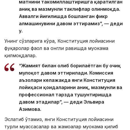
матнини такомиллаштиришга қаратилган
аниқ ва мазмунли таклифлар олинмоқда.
Аввалги йиғилишда бошланган фикр
алмашинувини давом эттирамиз”, — деди
у.
Унинг сўзларига кўра, Конституция лойиҳасини
фуқаролар фаол ва онгли равишда муҳокама
қилмоқдалар.
“Жамият билан олиб борилаётган бу очиқ
мулоқот давом эттирилади. Комиссия
аъзолари келажакда янги Конституция
лойиҳаси қоидаларини аниқ, мазмунли ва
профессионал тарзда тушунтиришда
давом этадилар”, — деди Эльвира
Азимова.
Эслатиб ўтамиз, янги Конституция лойиҳасини
турли муассасалар ва жамоалар муҳокама қилиб