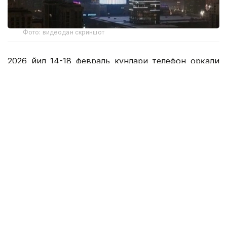
Фото: видеодан скриншот
2026 йил 14-18 февраль кунлари телефон орқали
ўтказилган сўровномада 18 ёшдан ошган 1200
респондент иштирок этди. Сўровнома
мамлакатнинг 17 та вилояти ва республика
аҳамиятига эга 3 та шаҳар - Астана, Алмати ва
Чимкентни қамраб олди.
Сўровнома маълумотлари жамоатчиликнинг
юқори даражада хабардорлигидан далолат
беради. Респондентларнинг аксарияти
Конституция лойиҳасининг мазмуни билан маълум
даражада таниш эканликларини ёки у ҳақида
эшитганликларини айтишди. Фақат 22,5% ҳужжат
билан таниш эмаслигини айтишди.