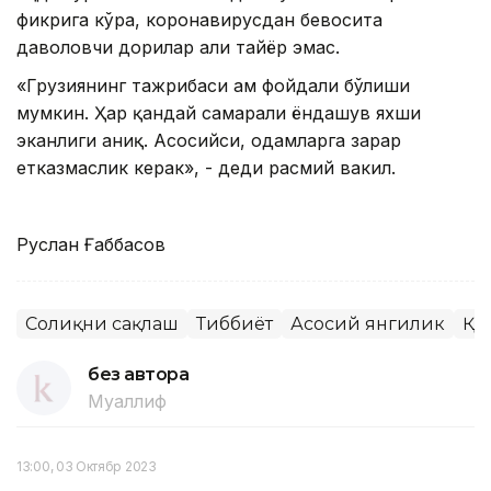
фикрига кўра, коронавирусдан бевосита
даволовчи дорилар ҳали тайёр эмас.
«Грузиянинг тажрибаси ҳам фойдали бўлиши
мумкин. Ҳар қандай самарали ёндашув яхши
эканлиги аниқ. Асосийси, одамларга зарар
етказмаслик керак», - деди расмий вакил.
Руслан Ғаббасов
Соғлиқни сақлаш
Тиббиёт
Асосий янгилик
ҚР
без автора
Муаллиф
13:00, 03 Октябр 2023