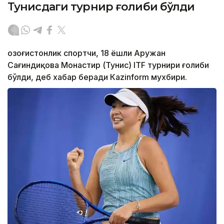
Тунисдаги турнир ғолиби бўлди
Қозоғистонлик спортчи, 18 ёшли Аружан
Сағиндиқова Монастир (Тунис) ITF турнири ғолиби
бўлди, деб хабар беради Каzinform мухбири.