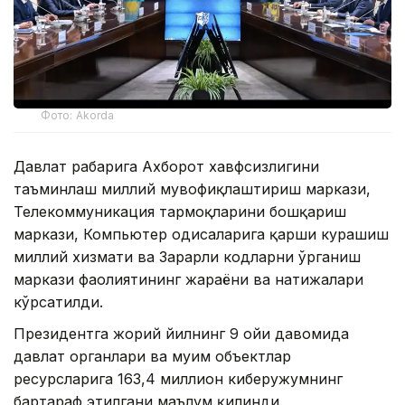
Фото: Akorda
Давлат раҳбарига Ахборот хавфсизлигини
таъминлаш миллий мувофиқлаштириш маркази,
Телекоммуникация тармоқларини бошқариш
маркази, Компьютер ҳодисаларига қарши курашиш
миллий хизмати ва Зарарли кодларни ўрганиш
маркази фаолиятининг жараёни ва натижалари
кўрсатилди.
Президентга жорий йилнинг 9 ойи давомида
давлат органлари ва муҳим объектлар
ресурсларига 163,4 миллион киберҳужумнинг
бартараф этилгани маълум қилинди.