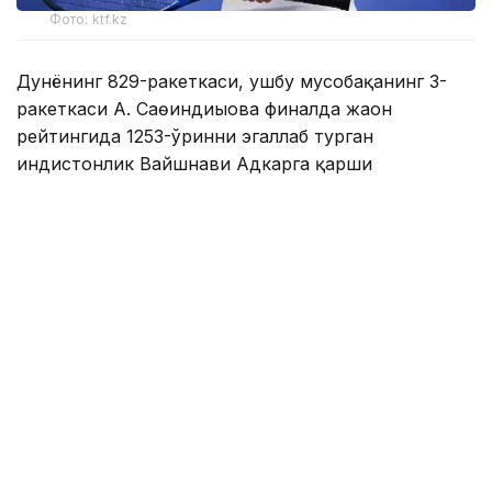
Фото: ktf.kz
Дунёнинг 829-ракеткаси, ушбу мусобақанинг 3-
ракеткаси А. Саөиндиыова финалда жаҳон
рейтингида 1253-ўринни эгаллаб турган
ҳиндистонлик Вайшнави Адкарга қарши
чемпионлик учун кураш олиб борди.
Биринчи партия кескин курашлар остида ўтди,
Аружан тай-брейкда муваффақиятли ўйнади - 7:6
(8:6).
Иккинчи сетда қозоғистонлик ёш теннисчи
рақибига ҳеч қандай имконият қолдирмади - 6:0.
Шу тариқа Аружан Сағиндиқова муҳим ғалабага
эришди.
Эслатиб ўтамиз, аввалроқ Аружан Сағиндиқова
Тунисдаги мусобақа финалига чиққани ҳақида