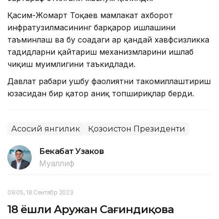
Қасим-Жомарт Тоқаев мамлакат ахборот
инфратузилмасининг барқарор ишлашини
таъминлаш ва бу соҳадаги ҳар қандай хавфсизликка
таҳдидларни қайтариш механизмларини ишлаб
чиқиш муҳимлигини таъкидлади.
Давлат раҳбари ушбу фаолиятни такомиллаштириш
юзасидан бир қатор аниқ топшириқлар берди.
Асосий янгилик
Қозоғистон Президенти
Бекабат Узаков
Муаллиф
09:05, 18 Сентябр 2023
18 ёшли Аружан Сағиндиқова