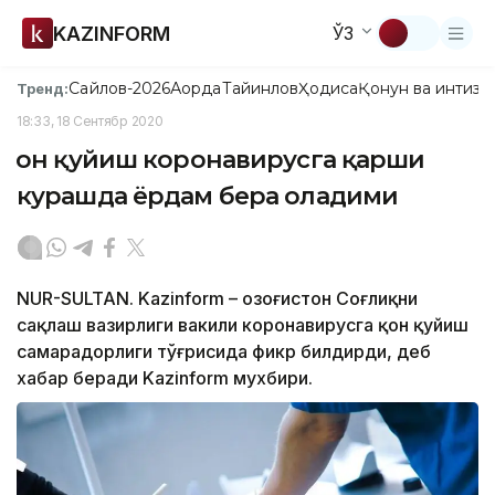
KAZINFORM
ЎЗ
Сайлов-2026
Ақорда
Тайинлов
Ҳодиса
Қонун ва интизо
Тренд:
18:33, 18 Сентябр 2020
Қон қуйиш коронавирусга қарши
курашда ёрдам бера оладими
NUR-SULTAN. Kazinform – Қозоғистон Соғлиқни
сақлаш вазирлиги вакили коронавирусга қон қуйиш
самарадорлиги тўғрисида фикр билдирди, деб
хабар беради Kazinform мухбири.