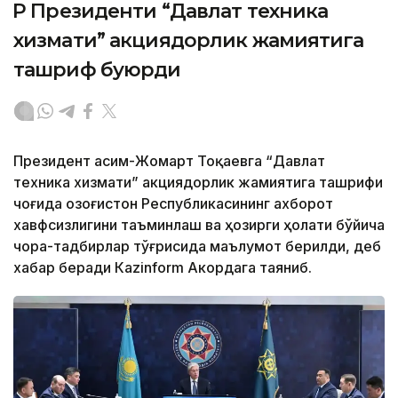
ҚР Президенти “Давлат техника
хизмати” акциядорлик жамиятига
ташриф буюрди
Президент Қасим-Жомарт Тоқаевга “Давлат
техника хизмати” акциядорлик жамиятига ташрифи
чоғида Қозоғистон Республикасининг ахборот
хавфсизлигини таъминлаш ва ҳозирги ҳолати бўйича
чора-тадбирлар тўғрисида маълумот берилди, деб
хабар беради Каzinform Акордага таяниб.