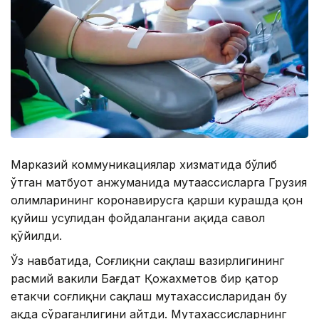
Марказий коммуникациялар хизматида бўлиб
ўтган матбуот анжуманида мутаҳассисларга Грузия
олимларининг коронавирусга қарши курашда қон
қуйиш усулидан фойдалангани ҳақида савол
қўйилди.
Ўз навбатида, Соғлиқни сақлаш вазирлигининг
расмий вакили Бағдат Қожахметов бир қатор
етакчи соғлиқни сақлаш мутахассисларидан бу
ҳақда сўраганлигини айтди. Мутахассисларнинг