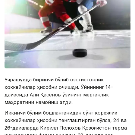
Учрашувда биринчи бўлиб қозоғистонлик
хоккейчилар ҳисобни очишди. Ўйиннинг 14-
дақиқасида Али Қасенов ўзининг мерганлик
маҳоратини намойиш этди.
Иккинчи бўлим бошланганидан сўнг кореялик
хоккейчилар ҳисобни тенглаштирган бўлса, 24 ва
26-дақиқаларда Кирилл Полохов Қозоғистон терма