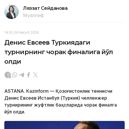
Ляззат Сейданова
Муаллиф
14:10, 06 Август 2026
Денис Евсеев Туркиядаги
турнирнинг чорак финалига йўл
олди
ASTANА. Кazinform — Қозоғистонлик теннисчи
Денис Евсеев Истанбул (Туркия) челленжер
турнирининг жуфтлик баҳсларида чорак финалга
йўл олди.