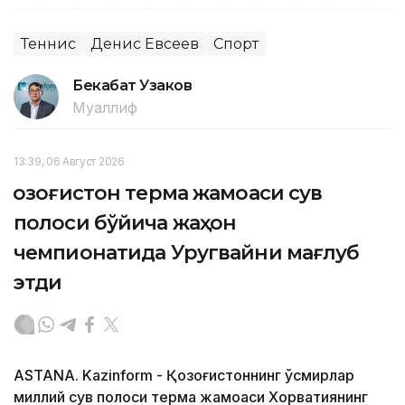
Теннис
Денис Евсеев
Спорт
Бекабат Узаков
Муаллиф
13:39, 06 Август 2026
Қозоғистон терма жамоаси сув
полоси бўйича жаҳон
чемпионатида Уругвайни мағлуб
этди
ASTANA. Kazinform - Қозоғистоннинг ўсмирлар
миллий сув полоси терма жамоаси Хорватиянинг