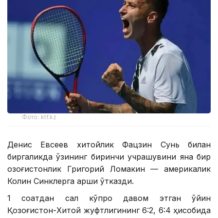
Фото: ktf.kz
Денис Евсеев хитойлик Фацзин Сунь билан
биргаликда ўзининг биринчи учрашувини яна бир
қозоғистонлик Григорий Ломакин — америкалик
Колин Синклерга қарши ўтказди.
1 соатдан сал кўпроқ давом этган ўйин
Қозоғистон-Хитой жуфтлигининг 6:2, 6:4 ҳисобида