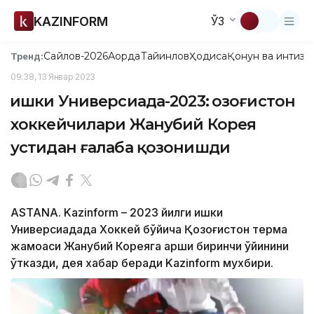
KAZINFORM
ЎЗ
Сайлов-2026
Ақорда
Тайинлов
Ҳодиса
Қонун ва интизо
Тренд:
09:38, 13 Январ 2023
Қишки Универсиада-2023: Қозоғистон
хоккейчилари Жанубий Корея
устидан ғалаба қозонишди
ASTANA. Kazinform – 2023 йилги қишки
Универсиадада Хоккей бўйича Қозоғистон терма
жамоаси Жанубий Кореяга қарши биринчи ўйинини
ўтказди, дея хабар беради Kazinform мухбири.