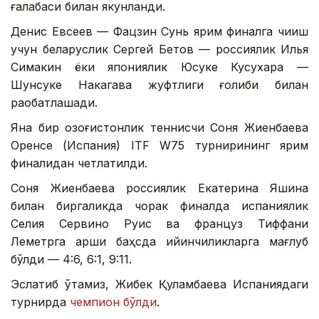
ғалабаси билан якунланди.
Денис Евсеев — Фацзин Сунь ярим финалга чиқиш
учун беларуслик Сергей Бетов — россиялик Илья
Симакин ёки япониялик Юсуке Кусухара —
Шунсуке Накагава жуфтлиги ғолиби билан
рақобатлашади.
Яна бир қозоғистонлик теннисчи Соня Жиенбаева
Оренсе (Испания) ITF W75 турнирининг ярим
финалидан четлатилди.
Соня Жиенбаева россиялик Екатерина Яшина
билан биргаликда чорак финалда испаниялик
Селия Сервино Руис ва француз Тиффани
Леметрга қарши баҳсда қийинчиликларга мағлуб
бўлди — 4:6, 6:1, 9:11.
Эслатиб ўтамиз, Жибек Қуламбаева Испаниядаги
турнирда
чемпион бўлди
.