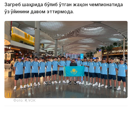
Загреб шаҳрида бўлиб ўтган жаҳон чемпионатида
ўз ўйинини давом эттирмоқда.
Фото: ҚР ҰОК
Учинчи ўйинда қозоғистонлик спортчилар
Уругвайни катта фарқ билан мағлуб этишди. Ўйин
22:5 ҳисобида якунланди.