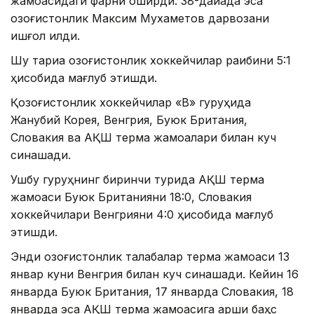
жамоасидаги фарқни оширди. 38-дақиқада эса
қозоғистонлик Максим Мухаметов дарвозани
ишғол қилди.
Шу тариқа қозоғистонлик хоккейчилар рақибини 5:1
ҳисобида мағлуб этишди.
Қозоғистонлик хоккейчилар «B» гуруҳида
Жанубий Корея, Венгрия, Буюк Британия,
Словакия ва АҚШ терма жамоалари билан куч
синашади.
Ушбу гуруҳнинг биринчи турида АҚШ терма
жамоаси Буюк Британияни 18:0, Словакия
хоккейчилари Венгрияни 4:0 ҳисобида мағлуб
этишди.
Энди қозоғистонлик талабалар терма жамоаси 13
январ куни Венгрия билан куч синашади. Кейин 16
январда Буюк Британия, 17 январда Словакия, 18
январда эса АҚШ терма жамоасига қарши баҳс