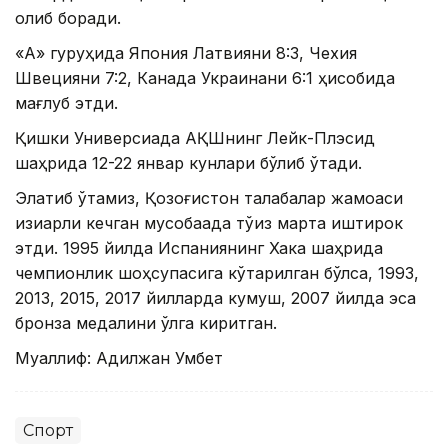
олиб боради.
«А» гуруҳида Япония Латвияни 8:3, Чехия
Швецияни 7:2, Канада Украинани 6:1 ҳисобида
мағлуб этди.
Қишки Универсиада АҚШнинг Лейк-Плэсид
шаҳрида 12-22 январ кунлари бўлиб ўтади.
Элатиб ўтамиз, Қозоғистон талабалар жамоаси
қизиқарли кечган мусобақада тўққиз марта иштирок
этди. 1995 йилда Испаниянинг Хака шаҳрида
чемпионлик шоҳсупасига кўтарилган бўлса, 1993,
2013, 2015, 2017 йилларда кумуш, 2007 йилда эса
бронза медалини қўлга киритган.
Муаллиф: Адилжан Умбет
Спорт