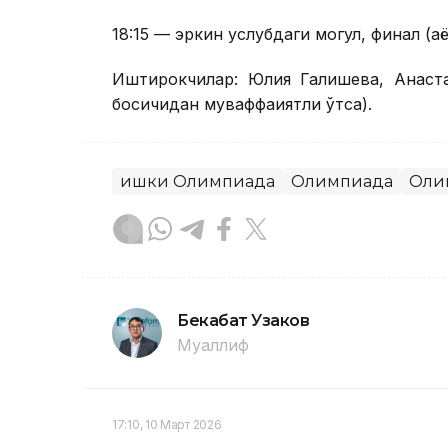
18:15 — эркин услубдаги могул, финал (а
Иштирокчилар: Юлия Галишева, Анаста
босқичидан муваффақиятли ўтса).
Қишки Олимпиада
Олимпиада
Оли
Бекабат Узаков
Муаллиф
17:10, 10 Март 2026