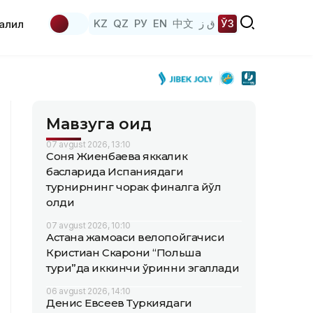
KZ
QZ
РУ
EN
中文
ق ز
ЎЗ
аҳлил
Мавзуга оид
07 avgust 2026, 13:10
Соня Жиенбаева яккалик
баҳсларида Испаниядаги
турнирнинг чорак финалга йўл
олди
07 avgust 2026, 10:10
Астана жамоаси велопойгачиси
Кристиан Скарони “Польша
тури”да иккинчи ўринни эгаллади
06 avgust 2026, 14:10
Денис Евсеев Туркиядаги