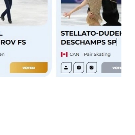
ия Республикасининг Прага шаҳрида Skating ISU
ўтади. Томошабинлар ўзларининг севимлиларини
ериш ҳамма учун
очиқ
ва ҳар бир киши тўртта
 бериш ҳуқуқига эга: энг яхши либос, энг ажойиб
 мураббий.