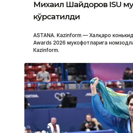
Михаил Шайдоров ISU му
кўрсатилди
ASTANA. Kazinform — Халқаро конькида
Awards 2026 мукофотларига номзодла
Кazinform.