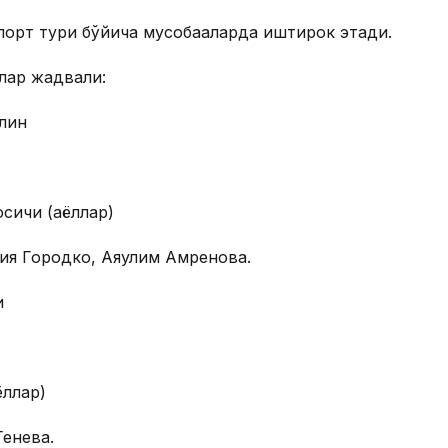
спорт тури бўйича мусобақаларда иштирок этади.
лар жадвали:
лин
сқичи (аёллар)
ия Городко, Аяулим Амренова.
и
ёллар)
енева.