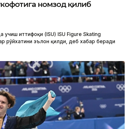
кофотига номзод қилиб
 учиш иттифоқи (ISU) ISU Figure Skating
р рўйхатини эълон қилди, деб хабар беради