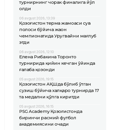
турнирнинг чорак финалига йўл
олди
06 avgust 2026, 13:39
Қозоғистон терма жамоаси сув
полоси бўйича жаҳон
чемпионатида Уругвайни мағлуб
этди
06 avgust 2026, 12:10
Елена Рибакина Торонто
турнирида қийин кечган ўйинда
ғалаба қозонди
05 avgust 2026, 19:15
Қозоғистон АҚШда бўлиб ўтган
сузиш бўйича халқаро турнирда 17
та медални қўлга киритди
05 avgust 2026, 16:15
PSG Academy Қозоғистонда
биринчи расмий футбол
академиясини очади