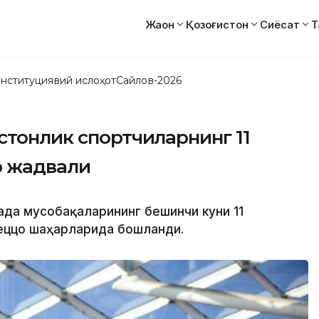
Жаҳон
Қозоғистон
Сиёсат
Т
нституциявий ислоҳот
Сайлов-2026
стонлик спортчиларнинг 11
р жадвали
иада мусобақаларининг бешинчи куни 11
еццо шаҳарларида бошланди.