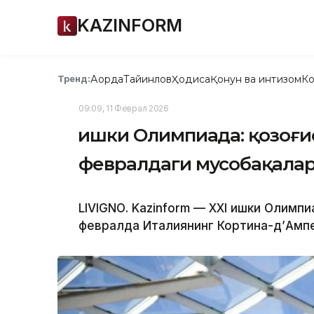
KAZINFORM
Ақорда
Тайинлов
Ҳодиса
Қонун ва интизом
Ко
Тренд:
09:09, 11 Феврал 2026
Қишки Олимпиада: қозоғи
февралдаги мусобақала
LIVIGNО. Kazinform — ХХI Қишки Олимп
февралда Италиянинг Кортина-д’Амп