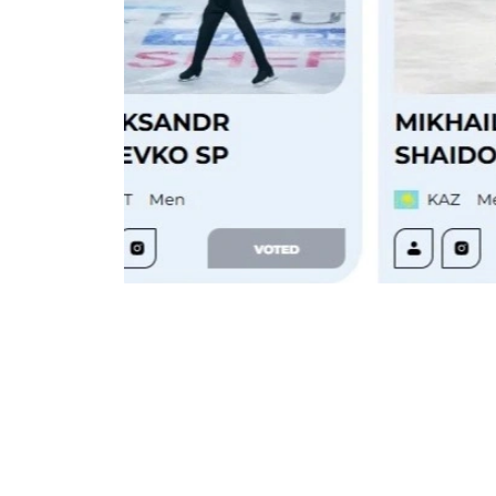
Фото: isu-skating.com видеосидан кадр
Мукофотлаш маросими 29 март куни Чех
YouTube каналида жонли эфирда бўлиб 
қўллаб-қувватлашлари мумкин: овоз б
номинациянинг ҳар бирида биттадан овоз
дастур, энг яхши хореограф ва энг яхши