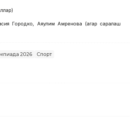
ёллар)
сия Городко, Аяулим Амренова (агар саралаш
мпиада 2026
Спорт