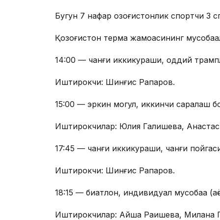
Бугун 7 нафар қозоғистонлик спортчи 3 
Қозоғистон терма жамоасининг мусобақа
14:00 — чанғи иккикураши, оддий трамп
Иштирокчи: Шинғис Рақпаров.
15:00 — эркин могул, иккинчи саралаш бо
Иштирокчилар: Юлия Галишева, Анастас
17:45 — чанғи иккикураши, чанғи пойгас
Иштирокчи: Шинғис Рақпаров.
18:15 — биатлон, индивидуал мусобақа (а
Иштирокчилар: Айша Рақишева, Милана Г