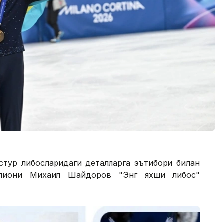
стур либосларидаги деталларга эътибори билан
емпиони Михаил Шайдоров "Энг яхши либос"