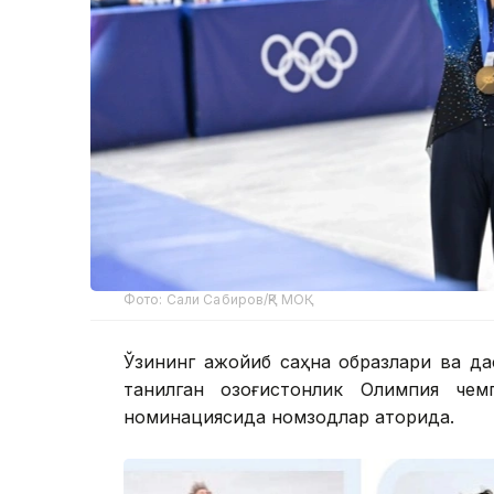
Фото: Сали Сабиров/ҚР МОҚ
Ўзининг ажойиб саҳна образлари ва да
танилган қозоғистонлик Олимпия ч
номинациясида номзодлар қаторида.