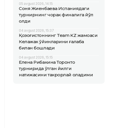
05 avgust 2026, 14:15
Соня Жиенбаева Испаниядаги
турнирнинг чорак финалига йўл
олди
04 avgust 2026, 15:37
Қозоғистоннинг Team KZ жамоаси
Келажак ўйинларини ғалаба
билан бошлади
04 avgust 2026, 15:15
Елена Рибакина Торонто
турнирида ўтган йилги
натижасини такрорлай оладими