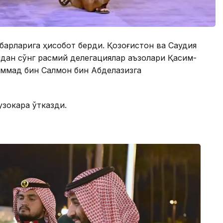
барларига ҳисобот берди. Қозоғистон ва Саудия
дан сўнг расмий делегациялар аъзолари Қасим-
аммад бин Салмон бин Абделазизга
зокара ўтказди.