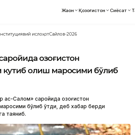
Жаҳон
Қозоғистон
Сиёсат
Т
нституциявий ислоҳот
Сайлов-2026
 саройида Қозоғистон
 кутиб олиш маросими бўлиб
аср ас-Салом» саройида Қозоғистон
маросими бўлиб ўтди, деб хабар берди
а таяниб.