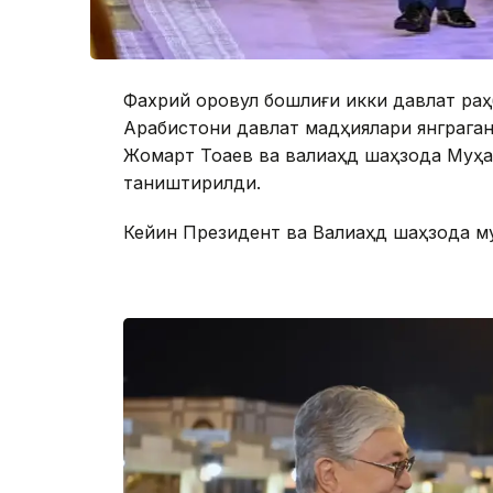
Фахрий қоровул бошлиғи икки давлат раҳ
Арабистони давлат мадҳиялари янграган
Жомарт Тоқаев ва валиаҳд шаҳзода Муҳ
таништирилди.
Кейин Президент ва Валиаҳд шаҳзода му