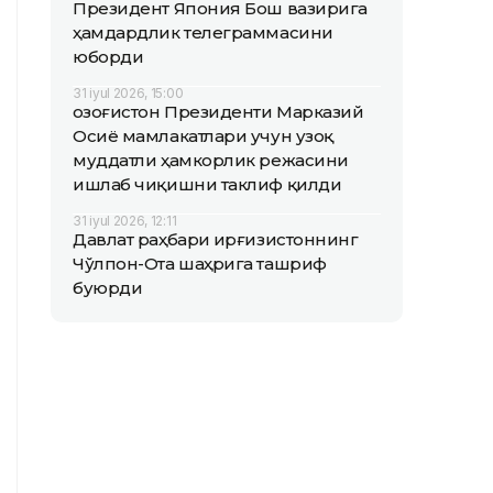
Президент Япония Бош вазирига
ҳамдардлик телеграммасини
юборди
31 iyul 2026, 15:00
Қозоғистон Президенти Марказий
Осиё мамлакатлари учун узоқ
муддатли ҳамкорлик режасини
ишлаб чиқишни таклиф қилди
31 iyul 2026, 12:11
Давлат раҳбари Қирғизистоннинг
Чўлпон-Ота шаҳрига ташриф
буюрди