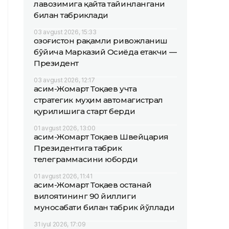
лавозимига қайта тайинлангани
билан табриклади
03 avgust 2026, 15:33
Қозоғистон рақамли ривожланиш
бўйича Марказий Осиёда етакчи —
Президент
03 avgust 2026, 12:17
Қасим-Жомарт Тоқаев учта
стратегик муҳим автомагистрал
қурилишига старт берди
01 avgust 2026, 13:00
Қасим-Жомарт Тоқаев Швейцария
Президентига табрик
телеграммасини юборди
01 avgust 2026, 11:41
Қасим-Жомарт Тоқаев Қостанай
вилоятининг 90 йиллиги
муносабати билан табрик йўллади
31 iyul 2026, 17:09