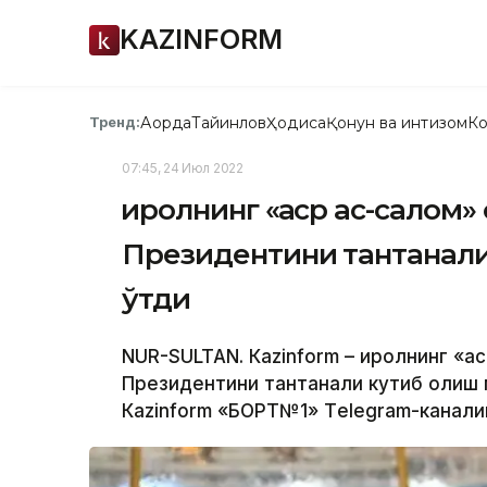
KAZINFORM
Ақорда
Тайинлов
Ҳодиса
Қонун ва интизом
Ко
Тренд:
07:45, 24 Июл 2022
Қиролнинг «Қаср ас-салом»
Президентини тантанали
ўтди
NUR-SULTAN. Кazinform – Қиролнинг «Қ
Президентини тантанали кутиб олиш 
Кazinform «БОРТ№1» Тelegram-каналиг