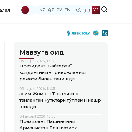
KZ
QZ
РУ
EN
中文
ق ز
ЎЗ
аҳлил
Мавзуга оид
05 avgust 2026, 17:12
Президент “Байтерек”
холдингининг ривожланиш
режаси билан танишди
05 avgust 2026, 12:35
Қасим-Жомарт Тоқаевнинг
танланган нутқлари тўплами нашр
этилди
04 avgust 2026, 18:05
Президент Пашинянни
Арманистон Бош вазири