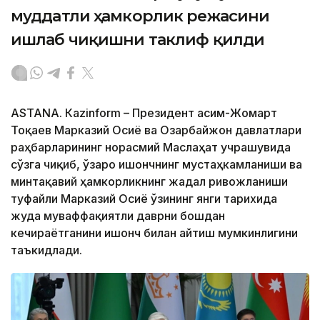
муддатли ҳамкорлик режасини
ишлаб чиқишни таклиф қилди
ASTANА. Кazinform – Президент Қасим-Жомарт
Тоқаев Марказий Осиё ва Озарбайжон давлатлари
раҳбарларининг норасмий Маслаҳат учрашувида
сўзга чиқиб, ўзаро ишончнинг мустаҳкамланиши ва
минтақавий ҳамкорликнинг жадал ривожланиши
туфайли Марказий Осиё ўзининг янги тарихида
жуда муваффақиятли даврни бошдан
кечираётганини ишонч билан айтиш мумкинлигини
таъкидлади.