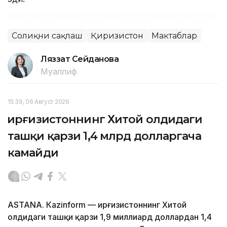
Соғлиқни сақлаш
Қирғизистон
Мактаблар
Ляззат Сейданова
Муаллиф
15:39, 06 Август 2026
Қирғизистоннинг Хитой олдидаги
ташқи қарзи 1,4 млрд долларгача
камайди
ASTANА. Кazinform — Қирғизистоннинг Хитой
олдидаги ташқи қарзи 1,9 миллиард доллардан 1,4