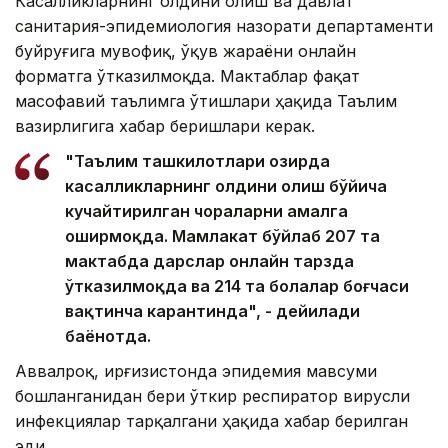
Касалликларнинг олдини олиш ва давлат
санитария-эпидемиология назорати департаменти
буйруғига мувофиқ, ўқув жараёни онлайн
форматга ўтказилмоқда. Мактаблар фақат
масофавий таълимга ўтишлари ҳақида Таълим
вазирлигига хабар беришлари керак.
"Таълим ташкилотлари ҳозирда
касалликларнинг олдини олиш бўйича
кучайтирилган чораларни амалга
оширмоқда. Мамлакат бўйлаб 207 та
мактабда дарслар онлайн тарзда
ўтказилмоқда ва 214 та болалар боғчаси
вақтинча карантинда", - дейилади
баёнотда.
Аввалроқ, Қирғизистонда эпидемия мавсуми
бошланганидан бери ўткир респиратор вирусли
инфекциялар тарқалгани ҳақида хабар берилган
эди.