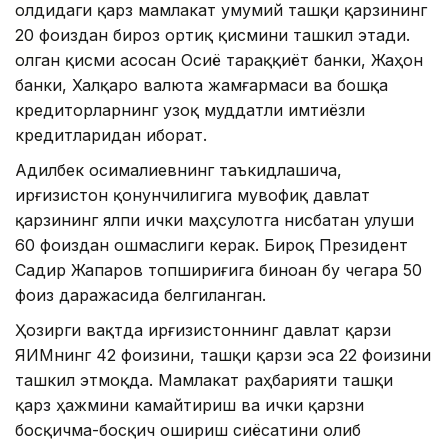
олдидаги қарз мамлакат умумий ташқи қарзининг
20 фоиздан бироз ортиқ қисмини ташкил этади.
Қолган қисми асосан Осиё тараққиёт банки, Жаҳон
банки, Халқаро валюта жамғармаси ва бошқа
кредиторларнинг узоқ муддатли имтиёзли
кредитларидан иборат.
Адилбек Қосималиевнинг таъкидлашича,
Қирғизистон қонунчилигига мувофиқ давлат
қарзининг ялпи ички маҳсулотга нисбатан улуши
60 фоиздан ошмаслиги керак. Бироқ Президент
Садир Жапаров топшириғига биноан бу чегара 50
фоиз даражасида белгиланган.
Ҳозирги вақтда Қирғизистоннинг давлат қарзи
ЯИМнинг 42 фоизини, ташқи қарзи эса 22 фоизини
ташкил этмоқда. Мамлакат раҳбарияти ташқи
қарз ҳажмини камайтириш ва ички қарзни
босқичма-босқич ошириш сиёсатини олиб