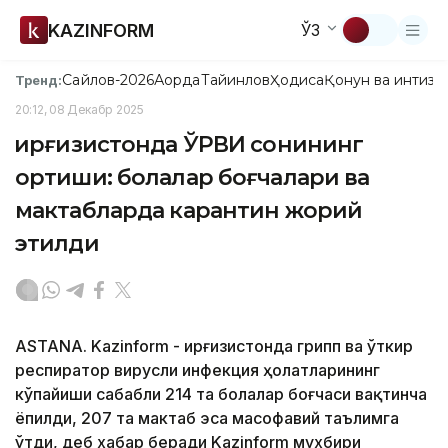
KAZINFORM
ЎЗ
Сайлов-2026
Ақорда
Тайинлов
Ҳодиса
Қонун ва интизо
Тренд:
20:12, 08 Декабр 2025
Қирғизистонда ЎРВИ сонининг
ортиши: болалар боғчалари ва
мактабларда карантин жорий
этилди
ASTANA. Kazinform - Қирғизистонда грипп ва ўткир
респиратор вирусли инфекция ҳолатларининг
кўпайиши сабабли 214 та болалар боғчаси вақтинча
ёпилди, 207 та мактаб эса масофавий таълимга
ўтди, деб хабар беради Kazinform мухбири