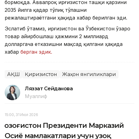
бормоқда. Аввалроқ Қирғизистон ташқи қарзини
2035 йилга қадар тўлиқ тўлашни
режалаштираётгани ҳақида хабар берилган эди.
Эслатиб ўтамиз, Қирғизистон ва Ўзбекистон ўзаро
товар айирбошлаш ҳажмини 2 миллиард
долларгача етказишни мақсад қилгани ҳақида
хабар
берган эдик.
АҚШ
Қирғизистон
Жаҳон янгиликлари
Ляззат Сейданова
Муаллиф
15:00, 31 Июл 2026
Қозоғистон Президенти Марказий
Осиё мамлакатлари учун узоқ