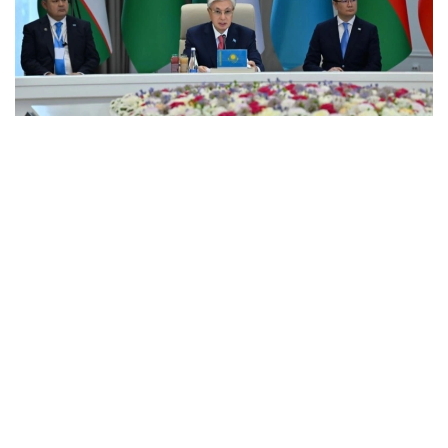
Фото: Ақорда
Давлат раҳбари Туркманистон Президенти
Сердар Бердимуҳамедовга ушбу муҳим
Шартномага қўшилгани учун миннатдорчилик
билдирди.
– Кейинги босқич юқорида айтиб ўтилган
ҳужжат қоидаларини аниқ амалга ошириш
бўлиши керак, деб ҳисоблайман. Шу
муносабат билан мен дўстлик ва яхши