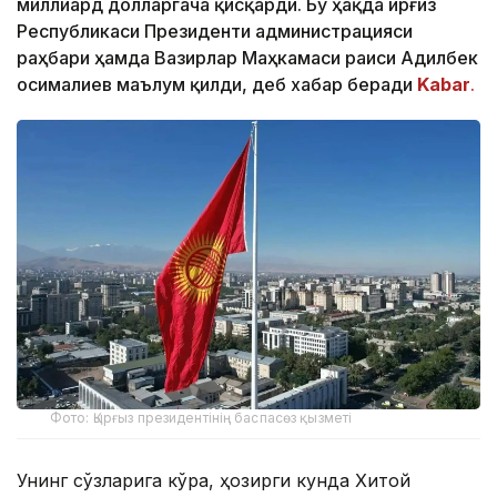
миллиард долларгача қисқарди. Бу ҳақда Қирғиз
Республикаси Президенти администрацияси
раҳбари ҳамда Вазирлар Маҳкамаси раиси Адилбек
Қосималиев маълум қилди, деб хабар беради
Kabar
.
Фото: Қырғыз президентінің баспасөз қызметі
Унинг сўзларига кўра, ҳозирги кунда Хитой