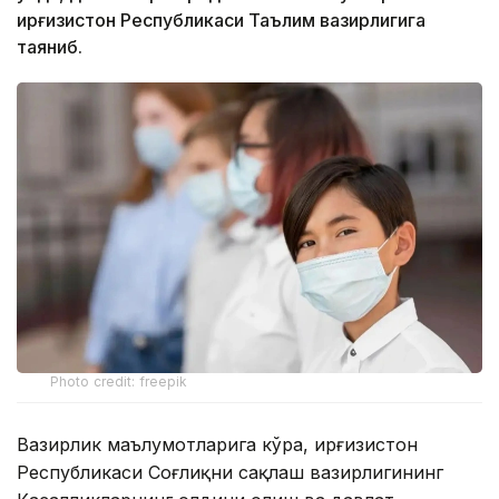
Қирғизистон Республикаси Таълим вазирлигига
таяниб.
Photo credit: freepik
Вазирлик маълумотларига кўра, Қирғизистон
Республикаси Соғлиқни сақлаш вазирлигининг