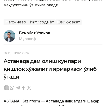
маҳсулотини ўз ичига олади.
Нарх-наво
Иқтисодиёт
Озиқ-овқат
Бекабат Узаков
Муаллиф
20:15, 31 Июл 2026
Астанада дам олиш кунлари
қишлоқ хўжалиги ярмаркаси ўлиб
ўтади
ASTANА. Кazinform — Астанада навбатдаги шаҳар