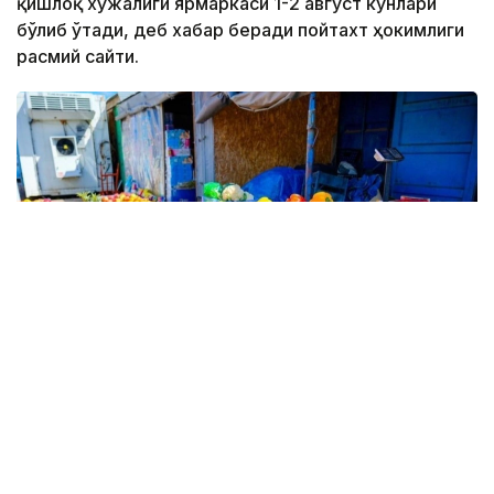
қишлоқ хўжалиги ярмаркаси 1-2 август кунлари
бўлиб ўтади, деб хабар беради пойтахт ҳокимлиги
расмий сайти.
Фото: Астана ҳокимлиги
Ярмаркада бутун мамлакат бўйлаб маҳаллий
фермерлар ва ишлаб чиқарувчиларнинг