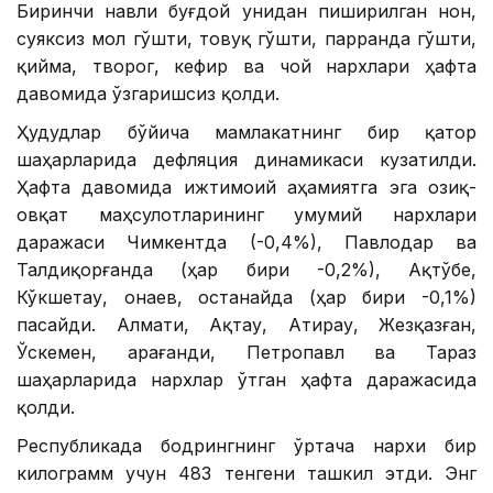
Биринчи навли буғдой унидан пиширилган нон,
суяксиз мол гўшти, товуқ гўшти, парранда гўшти,
қийма, творог, кефир ва чой нархлари ҳафта
давомида ўзгаришсиз қолди.
Ҳудудлар бўйича мамлакатнинг бир қатор
шаҳарларида дефляция динамикаси кузатилди.
Ҳафта давомида ижтимоий аҳамиятга эга озиқ-
овқат маҳсулотларининг умумий нархлари
даражаси Чимкентда (-0,4%), Павлодар ва
Талдиқорғанда (ҳар бири -0,2%), Ақтўбе,
Кўкшетау, Қонаев, Қостанайда (ҳар бири -0,1%)
пасайди. Алмати, Ақтау, Атирау, Жезқазған,
Ўскемен, Қарағанди, Петропавл ва Тараз
шаҳарларида нархлар ўтган ҳафта даражасида
қолди.
Республикада бодрингнинг ўртача нархи бир
килограмм учун 483 тенгени ташкил этди. Энг