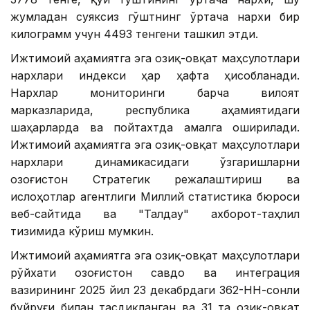
жумладан суяксиз гўштнинг ўртача нархи бир
килограмм учун 4493 тенгени ташкил этди.
Ижтимоий аҳамиятга эга озиқ-овқат маҳсулотлари
нархлари индекси ҳар ҳафта ҳисобланади.
Нархлар мониторинги барча вилоят
марказларида, республика аҳамиятидаги
шаҳарларда ва пойтахтда амалга оширилади.
Ижтимоий аҳамиятга эга озиқ-овқат маҳсулотлари
нархлари динамикасидаги ўзгаришларни
Қозоғистон Стратегик режалаштириш ва
ислоҳотлар агентлиги Миллий статистика бюроси
веб-сайтида ва "Талдау" ахборот-таҳлил
тизимида кўриш мумкин.
Ижтимоий аҳамиятга эга озиқ-овқат маҳсулотлари
рўйхати Қозоғистон савдо ва интеграция
вазирининг 2025 йил 23 декабрдаги 362-НН-сонли
буйруғи билан тасдиқланган ва 31 та озиқ-овқат