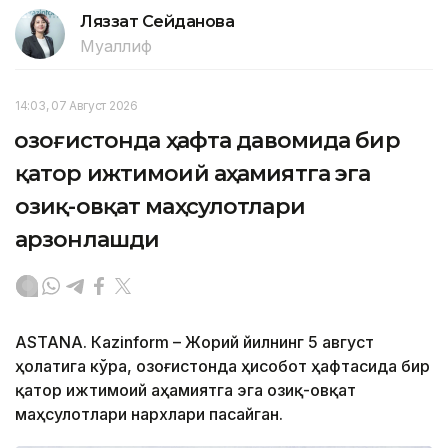
Ляззат Сейданова
Муаллиф
14:03, 07 Август 2026
Қозоғистонда ҳафта давомида бир
қатор ижтимоий аҳамиятга эга
озиқ-овқат маҳсулотлари
арзонлашди
ASTANА. Кazinform – Жорий йилнинг 5 август
ҳолатига кўра, Қозоғистонда ҳисобот ҳафтасида бир
қатор ижтимоий аҳамиятга эга озиқ-овқат
маҳсулотлари нархлари пасайган.