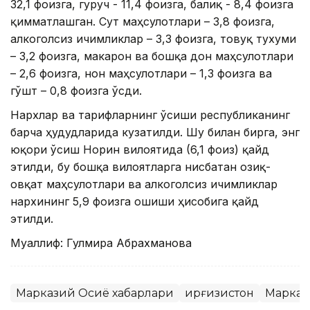
32,1 фоизга, гуруч - 11,4 фоизга, балиқ - 8,4 фоизга
қимматлашган. Сут маҳсулотлари – 3,8 фоизга,
алкоголсиз ичимликлар – 3,3 фоизга, товуқ тухуми
– 3,2 фоизга, макарон ва бошқа дон маҳсулотлари
– 2,6 фоизга, нон маҳсулотлари – 1,3 фоизга ва
гўшт – 0,8 фоизга ўсди.
Нархлар ва тарифларнинг ўсиши республиканинг
барча ҳудудларида кузатилди. Шу билан бирга, энг
юқори ўсиш Норин вилоятида (6,1 фоиз) қайд
этилди, бу бошқа вилоятларга нисбатан озиқ-
овқат маҳсулотлари ва алкоголсиз ичимликлар
нархининг 5,9 фоизга ошиши ҳисобига қайд
этилди.
Муаллиф: Гулмира Абрахманова
Марказий Осиё хабарлари
Қирғизистон
Марказ