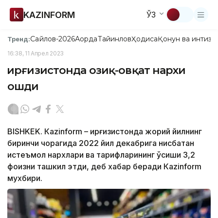
KAZINFORM
ЎЗ
Сайлов-2026
Ақорда
Тайинлов
Ҳодиса
Қонун ва интизо
Тренд:
16:38, 11 Апрел 2023
Қирғизистонда озиқ-овқат нархи
ошди
BISHKEK. Кazinform – Қирғизистонда жорий йилнинг
биринчи чорагида 2022 йил декабрига нисбатан
истеъмол нархлари ва тарифларининг ўсиши 3,2
фоизни ташкил этди, деб хабар беради Кazinform
мухбири.