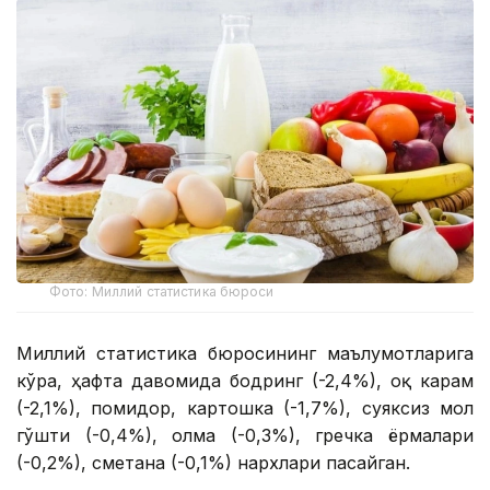
Фото: Миллий статистика бюроси
Миллий статистика бюросининг маълумотларига
кўра, ҳафта давомида бодринг (-2,4%), оқ карам
(-2,1%), помидор, картошка (-1,7%), суяксиз мол
гўшти (-0,4%), олма (-0,3%), гречка ёрмалари
(-0,2%), сметана (-0,1%) нархлари пасайган.