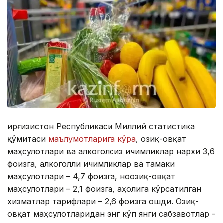
Қирғизистон Республикаси Миллий статистика
қўмитаси
маълумотларига кўра
, озиқ-овқат
маҳсулотлари ва алкоголсиз ичимликлар нархи 3,6
фоизга, алкоголли ичимликлар ва тамаки
маҳсулотлари – 4,7 фоизга, ноозиқ-овқат
маҳсулотлари – 2,1 фоизга, аҳолига кўрсатилган
хизматлар тарифлари – 2,6 фоизга ошди. Озиқ-
овқат маҳсулотларидан энг кўп янги сабзавотлар -