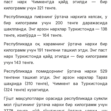
паст нарх Чимкентда қайд этилди — бир
килограмм учун 321 тенге.
Республикада пиёзнинг ўртача нархига келсак, у
бир килограмм учун 200 тенге даражасида
шаклланди. Энг арзон нархлар Туркистонда — 138
тенге, Қизилўрда — 164 тенге.
Республикада оқ карамнинг ўртача нархи бир
килограмм учун 191 тенгени ташкил этди. Энг паст
нарх Туркистонда қайд этилди — бир килограмм
учун 143 тенге.
Республикада помидорнинг ўртача нархи 529
тенгени ташкил этди. Энг арзон нархлар Тараз
шаҳрида (310 тенге), Чимкент ва Туркистонда
(324 тенге) кузатилди.
Гўшт маҳсулотлари орасида республикада суякли
мол гўштининг ўртача нархи бир килограмм учун
3778 тенге, қўй гўштининг ўртача нархи, шу