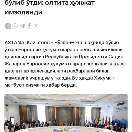
бўлиб ўтди: олтита ҳужжат
имзоланди
ASTANA. Kazinform
–
Чўлпон-Ота шаҳрида бўлиб
ўтган Евроосиё ҳукуматлараро кенгаши йиғилиши
доирасида Қирғиз Республикаси Президенти Садир
Жапаров Евроосиё ҳукуматлараро кенгашига аъзо
давлатлар делегациялари раҳбарлари билан
жамоавий учрашув ўтказди. Бу ҳақда Ҳукумат
матбуот хизмати хабар берди.