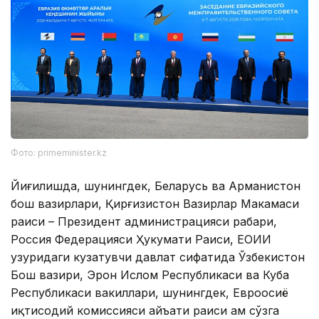
Фото: primeminister.kz
Йиғилишда, шунингдек, Беларусь ва Арманистон
бош вазирлари, Қирғизистон Вазирлар Маҳкамаси
раиси – Президент администрацияси раҳбари,
Россия Федерацияси Ҳукумати Раиси, ЕОИИ
ҳузуридаги кузатувчи давлат сифатида Ўзбекистон
Бош вазири, Эрон Ислом Республикаси ва Куба
Республикаси вакиллари, шунингдек, Евроосиё
иқтисодий комиссияси ҳайъати раиси ҳам сўзга