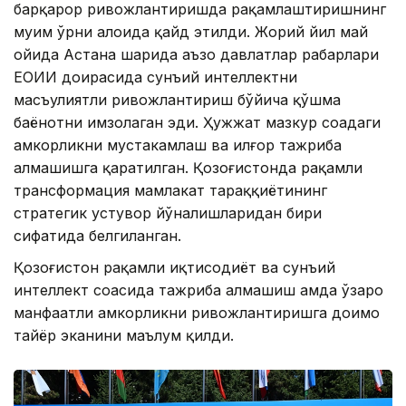
барқарор ривожлантиришда рақамлаштиришнинг
муҳим ўрни алоҳида қайд этилди. Жорий йил май
ойида Астана шаҳрида аъзо давлатлар раҳбарлари
ЕОИИ доирасида сунъий интеллектни
масъулиятли ривожлантириш бўйича қўшма
баёнотни имзолаган эди. Ҳужжат мазкур соҳадаги
ҳамкорликни мустаҳкамлаш ва илғор тажриба
алмашишга қаратилган. Қозоғистонда рақамли
трансформация мамлакат тараққиётининг
стратегик устувор йўналишларидан бири
сифатида белгиланган.
Қозоғистон рақамли иқтисодиёт ва сунъий
интеллект соҳасида тажриба алмашиш ҳамда ўзаро
манфаатли ҳамкорликни ривожлантиришга доимо
тайёр эканини маълум қилди.