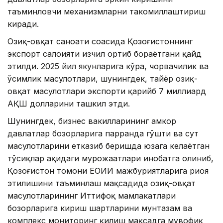
таъминловчи механизмларни такомиллаштириш
киради.
Озиқ-овқат саноати соҳасида Қозоғистоннинг
экспорт салоҳияти изчил ортиб бораётгани қайд
этилди. 2025 йил якунларига кўра, чорвачилик ва
ўсимлик маҳсулотлари, шунингдек, тайёр озиқ-
овқат маҳсулотлари экспорти қарийб 7 миллиард
АҚШ долларини ташкил этди.
Шунингдек, бизнес вакилларининг ҳамкор
давлатлар бозорларига парранда гўшти ва сут
маҳсулотларини етказиб беришда юзага келаётган
тўсиқлар ҳақидаги мурожаатлари инобатга олиниб,
Қозоғистон томони ЕОИИ мажбуриятларига риоя
этилишини таъминлаш мақсадида озиқ-овқат
маҳсулотларининг Иттифоқ мамлакатлари
бозорларига кириш шартларини мунтазам ва
комплекс мониторинг қилиш мақсадга мувофиқ