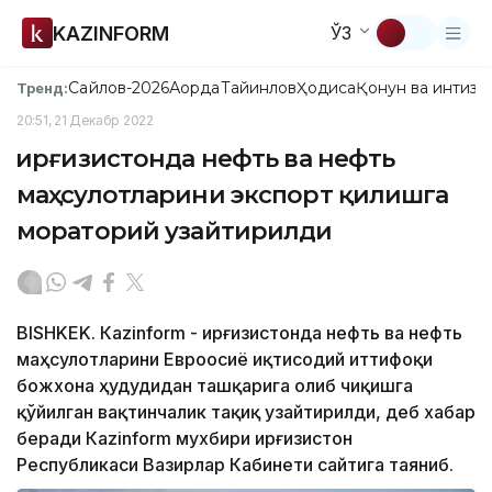
KAZINFORM
ЎЗ
Сайлов-2026
Ақорда
Тайинлов
Ҳодиса
Қонун ва интизо
Тренд:
20:51, 21 Декабр 2022
Қирғизистонда нефть ва нефть
маҳсулотларини экспорт қилишга
мораторий узайтирилди
BISHKEK. Кazinform - Қирғизистонда нефть ва нефть
маҳсулотларини Евроосиё иқтисодий иттифоқи
божхона ҳудудидан ташқарига олиб чиқишга
қўйилган вақтинчалик тақиқ узайтирилди, деб хабар
беради Кazinform мухбири Қирғизистон
Республикаси Вазирлар Кабинети сайтига таяниб.