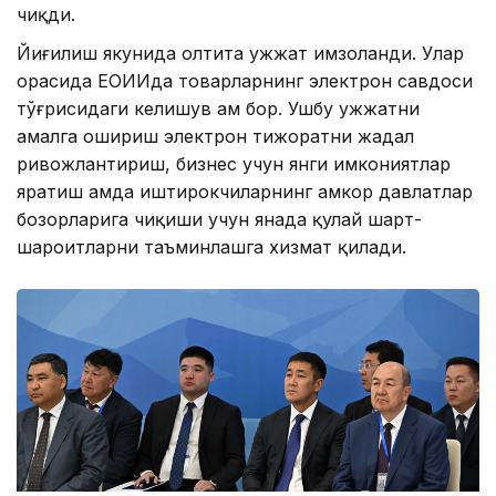
чиқди.
Йиғилиш якунида олтита ҳужжат имзоланди. Улар
орасида ЕОИИда товарларнинг электрон савдоси
тўғрисидаги келишув ҳам бор. Ушбу ҳужжатни
амалга ошириш электрон тижоратни жадал
ривожлантириш, бизнес учун янги имкониятлар
яратиш ҳамда иштирокчиларнинг ҳамкор давлатлар
бозорларига чиқиши учун янада қулай шарт-
шароитларни таъминлашга хизмат қилади.