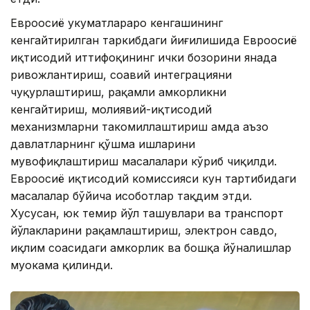
Евроосиё ҳукуматлараро кенгашининг
кенгайтирилган таркибдаги йиғилишида Евроосиё
иқтисодий иттифоқининг ички бозорини янада
ривожлантириш, соҳавий интеграцияни
чуқурлаштириш, рақамли ҳамкорликни
кенгайтириш, молиявий-иқтисодий
механизмларни такомиллаштириш ҳамда аъзо
давлатларнинг қўшма ишларини
мувофиқлаштириш масалалари кўриб чиқилди.
Евроосиё иқтисодий комиссияси кун тартибидаги
масалалар бўйича ҳисоботлар тақдим этди.
Хусусан, юк темир йўл ташувлари ва транспорт
йўлакларини рақамлаштириш, электрон савдо,
иқлим соҳасидаги ҳамкорлик ва бошқа йўналишлар
муҳокама қилинди.