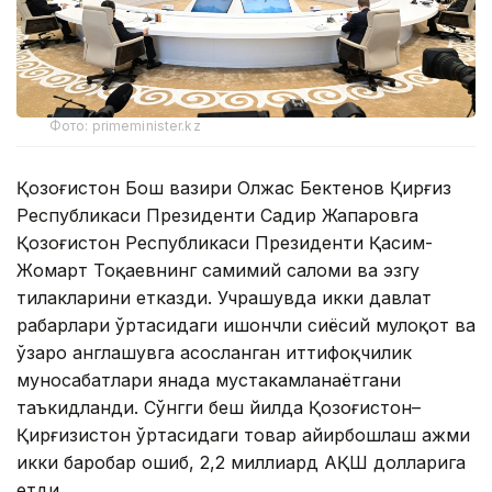
Фото: primeminister.kz
Қозоғистон Бош вазири Олжас Бектенов Қирғиз
Республикаси Президенти Садир Жапаровга
Қозоғистон Республикаси Президенти Қасим-
Жомарт Тоқаевнинг самимий саломи ва эзгу
тилакларини етказди. Учрашувда икки давлат
раҳбарлари ўртасидаги ишончли сиёсий мулоқот ва
ўзаро англашувга асосланган иттифоқчилик
муносабатлари янада мустаҳкамланаётгани
таъкидланди. Сўнгги беш йилда Қозоғистон–
Қирғизистон ўртасидаги товар айирбошлаш ҳажми
икки баробар ошиб, 2,2 миллиард АҚШ долларига
етди.