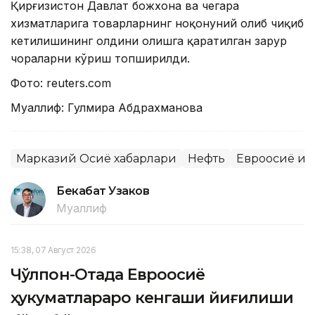
Қирғизистон Давлат божхона ва чегара
хизматларига товарларнинг ноқонуний олиб чиқиб
кетилишининг олдини олишга қаратилган зарур
чораларни кўриш топширилди.
Фото: reuters.cоm
Муаллиф: Гулмира Абдрахманова
Марказий Осиё хабарлари
Нефть
Евроосиё иқт
Бекабат Узаков
Муаллиф
15:38, 07 Август 2026
Чўлпон-Отада Евроосиё
ҳукуматлараро кенгаши йиғилиши