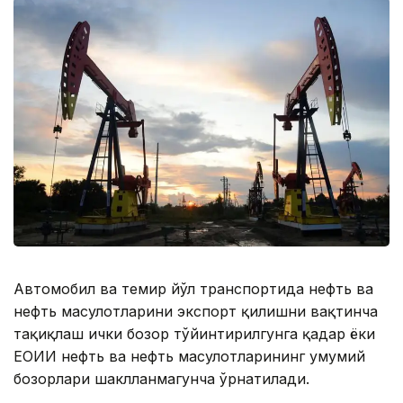
Автомобил ва темир йўл транспортида нефть ва
нефть маҳсулотларини экспорт қилишни вақтинча
тақиқлаш ички бозор тўйинтирилгунга қадар ёки
ЕОИИ нефть ва нефть маҳсулотларининг умумий
бозорлари шаклланмагунча ўрнатилади.