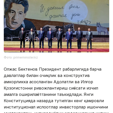
Фото: primeminister.kz
Олжас Бектенов Президент раҳбарлигида барча
давлатлар билан очиқлик ва конструктив
ҳамкорликка асосланган Адолатли ва Илғор
Қозоғистонни ривожлантириш сиёсати изчил
амалга оширилаётганини таъкидлади. Янги
Конституцияда назарда тутилган кенг қамровли
институционал ислоҳотлар инвесторлар ишончини