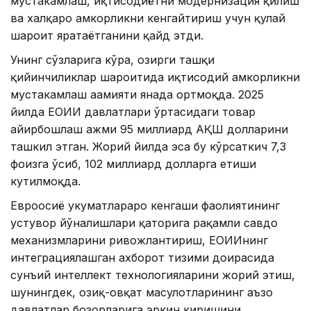
мустаҳкамлаш, иқтисодиётни модернизация қилиш
ва халқаро ҳамкорликни кенгайтириш учун қулай
шароит яратаётганини қайд этди.
Унинг сўзларига кўра, ҳозирги ташқи
қийинчиликлар шароитида иқтисодий ҳамкорликни
мустаҳкамлаш аҳамияти янада ортмоқда. 2025
йилда ЕОИИ давлатлари ўртасидаги товар
айирбошлаш ҳажми 95 миллиард АҚШ долларини
ташкил этган. Жорий йилда эса бу кўрсаткич 7,3
фоизга ўсиб, 102 миллиард долларга етиши
кутилмоқда.
Евроосиё ҳукуматлараро кенгаши фаолиятининг
устувор йўналишлари қаторига рақамли савдо
механизмларини ривожлантириш, ЕОИИнинг
интеграциялашган ахборот тизими доирасида
сунъий интеллект технологияларини жорий этиш,
шунингдек, озиқ-овқат маҳсулотларининг аъзо
давлатлар бозорларига эркин киришини