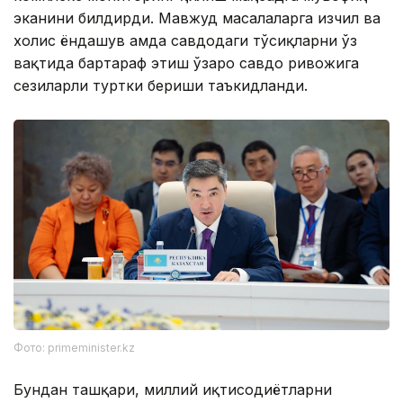
эканини билдирди. Мавжуд масалаларга изчил ва
холис ёндашув ҳамда савдодаги тўсиқларни ўз
вақтида бартараф этиш ўзаро савдо ривожига
сезиларли туртки бериши таъкидланди.
Фото: primeminister.kz
Бундан ташқари, миллий иқтисодиётларни