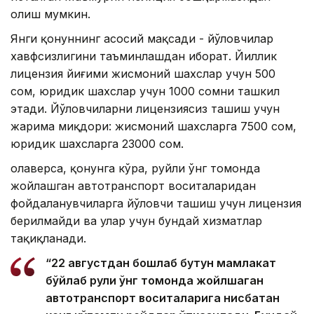
олиш мумкин.
Янги қонуннинг асосий мақсади - йўловчилар
хавфсизлигини таъминлашдан иборат. Йиллик
лицензия йиғими жисмоний шахслар учун 500
сом, юридик шахслар учун 1000 сомни ташкил
этади. Йўловчиларни лицензиясиз ташиш учун
жарима миқдори: жисмоний шахсларга 7500 сом,
юридик шахсларга 23000 сом.
Қолаверса, қонунга кўра, руйли ўнг томонда
жойлашган автотранспорт воситаларидан
фойдаланувчиларга йўловчи ташиш учун лицензия
берилмайди ва улар учун бундай хизматлар
тақиқланади.
“22 августдан бошлаб бутун мамлакат
бўйлаб рули ўнг томонда жойлшаган
автотранспорт воситаларига нисбатан