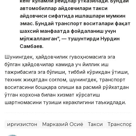
кенг кўламли рейдлар ўтказилади. Бундай
автомобиллар ҳайдовчилари такси
ҳайдовчиси сифатида ишлашлари мумкин
эмас. Бундай транспорт воситалари фақат
шахсий манфаатда фойдаланиш учун
мўлжалланган”, — тушунтирди Нурдин
Самбаев.
Шунингдек, ҳайдовчилик гувоҳномасига эга
бўлган ҳайдовчилар камида уч йиллик иш
тажрибасига эга бўлиши, тиббий кўрикдан ўтиши,
техник жиҳатдан соғлом, шунингдек, транспорт
воситасини бошқара олиши ва расмий рўйхатдан
ўтган корхона билан хизмат кўрсатиш
шартномасини тузиши кераклигини таъкидлади.
Қирғизистон
Марказий Осиё
Такси
Транспорт