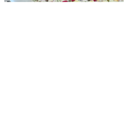
Фото: Ақорда
Давлат раҳбари Туркманистон Президенти
Сердар Бердимуҳамедовга ушбу муҳим
Шартномага қўшилгани учун миннатдорчилик
билдирди.
– Кейинги босқич юқорида айтиб ўтилган
ҳужжат қоидаларини аниқ амалга ошириш
бўлиши керак, деб ҳисоблайман. Шу
муносабат билан мен дўстлик ва яхши
қўшничиликни янада мустаҳкамлаш, савдо-
иқтисодий, маданий ва гуманитар
алоқаларни мустаҳкамлашга қаратилган
узоқ муддатли ҳамкорлигимиз