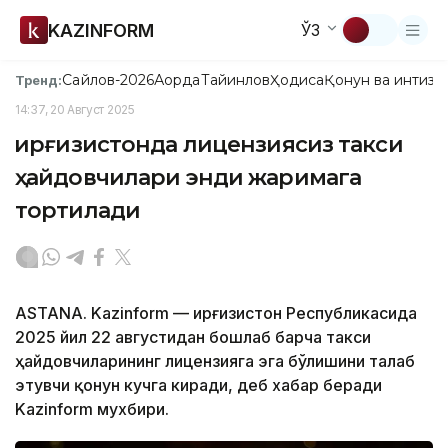
KAZINFORM
ЎЗ
Сайлов-2026
Ақорда
Тайинлов
Ҳодиса
Қонун ва интизо
Тренд:
14:37, 20 Август 2025
Қирғизистонда лицензиясиз такси
ҳайдовчилари энди жаримага
тортилади
ASTANA. Kazinform — Қирғизистон Республикасида
2025 йил 22 августидан бошлаб барча такси
ҳайдовчиларининг лицензияга эга бўлишини талаб
этувчи қонун кучга киради, деб хабар беради
Kazinform мухбири.