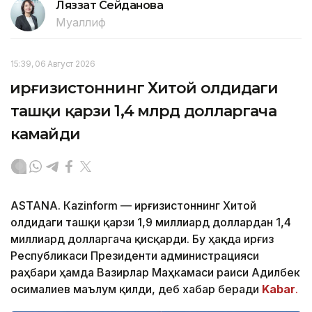
Ляззат Сейданова
Муаллиф
15:39, 06 Август 2026
Қирғизистоннинг Хитой олдидаги
ташқи қарзи 1,4 млрд долларгача
камайди
ASTANА. Кazinform — Қирғизистоннинг Хитой
олдидаги ташқи қарзи 1,9 миллиард доллардан 1,4
миллиард долларгача қисқарди. Бу ҳақда Қирғиз
Республикаси Президенти администрацияси
раҳбари ҳамда Вазирлар Маҳкамаси раиси Адилбек
Қосималиев маълум қилди, деб хабар беради
Kabar
.