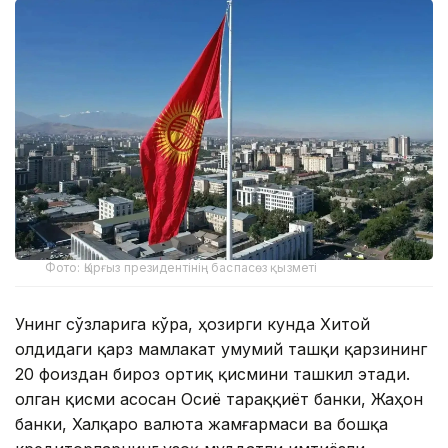
Фото: Қырғыз президентінің баспасөз қызметі
Унинг сўзларига кўра, ҳозирги кунда Хитой
олдидаги қарз мамлакат умумий ташқи қарзининг
20 фоиздан бироз ортиқ қисмини ташкил этади.
Қолган қисми асосан Осиё тараққиёт банки, Жаҳон
банки, Халқаро валюта жамғармаси ва бошқа