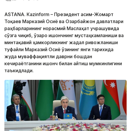
ASTANА. Кazinform – Президент Қасим-Жомарт
Тоқаев Марказий Осиё ва Озарбайжон давлатлари
раҳбарларининг норасмий Маслаҳат учрашувида
сўзга чиқиб, ўзаро ишончнинг мустаҳкамланиши ва
минтақавий ҳамкорликнинг жадал ривожланиши
туфайли Марказий Осиё ўзининг янги тарихида
жуда муваффақиятли даврни бошдан
кечираётганини ишонч билан айтиш мумкинлигини
таъкидлади.