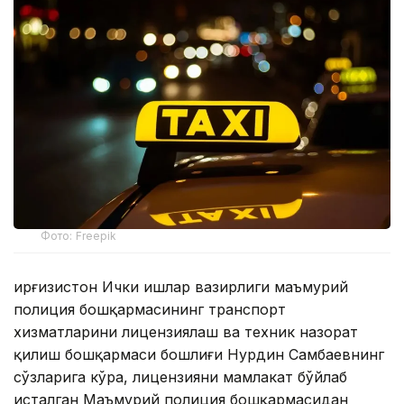
Фото: Freepik
Қирғизистон Ички ишлар вазирлиги маъмурий
полиция бошқармасининг транспорт
хизматларини лицензиялаш ва техник назорат
қилиш бошқармаси бошлиғи Нурдин Самбаевнинг
сўзларига кўра, лицензияни мамлакат бўйлаб
исталган Маъмурий полиция бошқармасидан