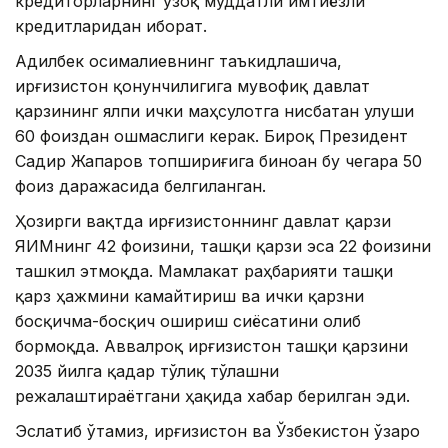
кредиторларнинг узоқ муддатли имтиёзли
кредитларидан иборат.
Адилбек Қосималиевнинг таъкидлашича,
Қирғизистон қонунчилигига мувофиқ давлат
қарзининг ялпи ички маҳсулотга нисбатан улуши
60 фоиздан ошмаслиги керак. Бироқ Президент
Садир Жапаров топшириғига биноан бу чегара 50
фоиз даражасида белгиланган.
Ҳозирги вақтда Қирғизистоннинг давлат қарзи
ЯИМнинг 42 фоизини, ташқи қарзи эса 22 фоизини
ташкил этмоқда. Мамлакат раҳбарияти ташқи
қарз ҳажмини камайтириш ва ички қарзни
босқичма-босқич ошириш сиёсатини олиб
бормоқда. Аввалроқ Қирғизистон ташқи қарзини
2035 йилга қадар тўлиқ тўлашни
режалаштираётгани ҳақида хабар берилган эди.
Эслатиб ўтамиз, Қирғизистон ва Ўзбекистон ўзаро