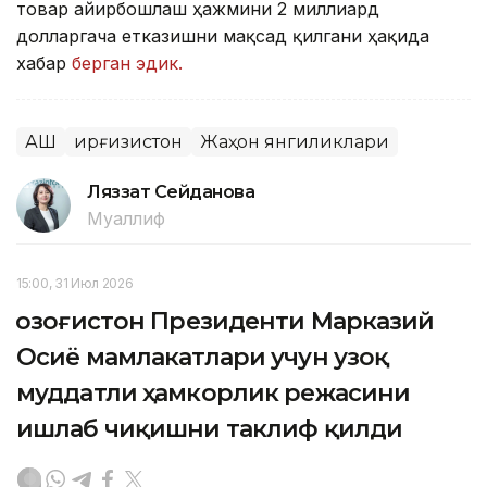
товар айирбошлаш ҳажмини 2 миллиард
долларгача етказишни мақсад қилгани ҳақида
хабар
берган эдик.
АҚШ
Қирғизистон
Жаҳон янгиликлари
Ляззат Сейданова
Муаллиф
15:00, 31 Июл 2026
Қозоғистон Президенти Марказий
Осиё мамлакатлари учун узоқ
муддатли ҳамкорлик режасини
ишлаб чиқишни таклиф қилди