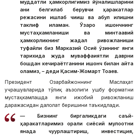
муддатли ҳамкорлигимиз йўналишларини
аниқ белгилаб берувчи ҳаракатлар
режасини ишлаб чиқиш ва қабул қилишни
таклиф қиламан. Ўзаро ишончнинг
мустаҳкамланиши ва минтақавий
ҳамкорликнинг жадал ривожланиши
туфайли биз Марказий Осиё ўзининг янги
тарихида жуда муваффақиятли даврни
бошдан кечираётганини ишонч билан айта
оламиз, – деди Қасим-Жомарт Тоқаев.
Президент Озарбайжоннинг Маслаҳат
учрашувларида тўлиқ аъзолиги ушбу форматни
мустаҳкамлашда янги ижобий ривожланиш
даражасидан далолат беришини таъкидлади.
— Бизнинг биргаликдаги саъй-
ҳаракатларимиз орқали сиёсий мулоқотни
янада чуқурлаштириш, инвестиция,