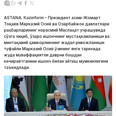
ASTANА. Кazinform – Президент Қасим-Жомарт
Тоқаев Марказий Осиё ва Озарбайжон давлатлари
раҳбарларининг норасмий Маслаҳат учрашувида
сўзга чиқиб, ўзаро ишончнинг мустаҳкамланиши ва
минтақавий ҳамкорликнинг жадал ривожланиши
туфайли Марказий Осиё ўзининг янги тарихида
жуда муваффақиятли даврни бошдан
кечираётганини ишонч билан айтиш мумкинлигини
таъкидлади.