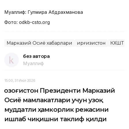
Муаллиф: Гулмира Абдрахманова
Фото: odkb-csto.org
Марказий Осиё хабарлари
Қирғизистон
КХШТ
без автора
Муаллиф
15:00, 31 Июл 2026
Қозоғистон Президенти Марказий
Осиё мамлакатлари учун узоқ
муддатли ҳамкорлик режасини
ишлаб чиқишни таклиф қилди