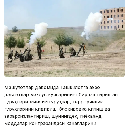
Машғулотлар давомида Ташкилотга аъзо
давлатлар махсус кучларининг бирлаштирилган
гуруҳлари жиноий гуруҳлар, террорчилик
гуруҳларини қидириш, блокировка қилиш ва
зарарсизлантириш, шунингдек, гиёҳванд
моддалар контрабандаси каналларини