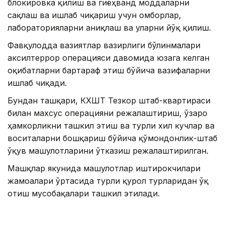
блокировка қилиш ва гиёҳванд моддаларни
сақлаш ва ишлаб чиқариш учун омборлар,
лабораторияларни аниқлаш ва уларни йўқ қилиш.
Фавқулодда вазиятлар вазирлиги бўлинмалари
аксилтеррор операцияси давомида юзага келган
оқибатларни бартараф этиш бўйича вазифаларни
ишлаб чиқади.
Бундан ташқари, КХШТ Тезкор штаб-квартираси
билан махсус операцияни режалаштириш, ўзаро
ҳамкорликни ташкил этиш ва турли хил кучлар ва
воситаларни бошқариш бўйича қўмондонлик-штаб
ўқув машғулотларини ўтказиш режалаштирилган.
Машқлар якунида машғулотлар иштирокчилари
жамоалари ўртасида турли қурол турларидан ўқ
отиш мусобақалари ташкил этилади.