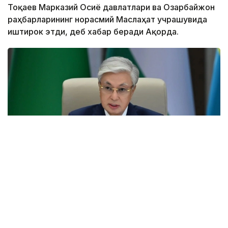
Тоқаев Марказий Осиё давлатлари ва Озарбайжон
раҳбарларининг норасмий Маслаҳат учрашувида
иштирок этди, деб хабар беради Ақорда.
Фото: Ақорда
Учрашувдаги нутқида Давлат раҳбари Қирғиз
Республикаси Президенти Садир Жапаровга