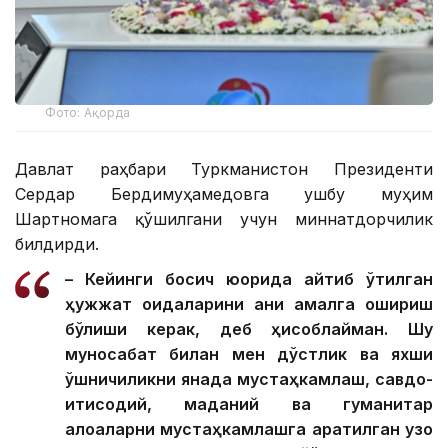
Фото: Ақорда
Давлат раҳбари Туркманистон Президенти
Сердар Бердимуҳамедовга ушбу муҳим
Шартномага қўшилгани учун миннатдорчилик
билдирди.
– Кейинги босқич юқорида айтиб ўтилган
ҳужжат қоидаларини аниқ амалга ошириш
бўлиши керак, деб ҳисоблайман. Шу
муносабат билан мен дўстлик ва яхши
қўшничиликни янада мустаҳкамлаш, савдо-
иқтисодий, маданий ва гуманитар
алоқаларни мустаҳкамлашга қаратилган узоқ