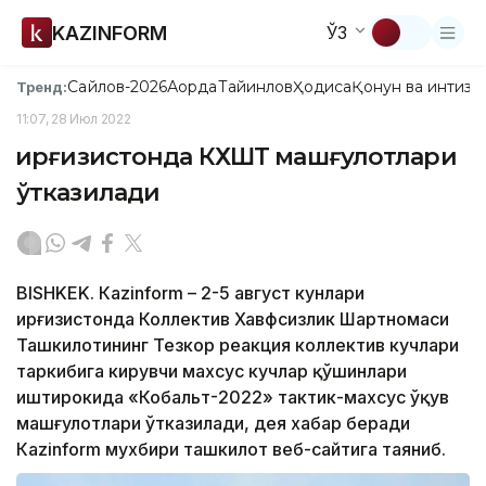
KAZINFORM
ЎЗ
Сайлов-2026
Ақорда
Тайинлов
Ҳодиса
Қонун ва интизо
Тренд:
11:07, 28 Июл 2022
Қирғизистонда КХШТ машғулотлари
ўтказилади
BISHKEK. Кazinform – 2-5 август кунлари
Қирғизистонда Коллектив Хавфсизлик Шартномаси
Ташкилотининг Тезкор реакция коллектив кучлари
таркибига кирувчи махсус кучлар қўшинлари
иштирокида «Кобальт-2022» тактик-махсус ўқув
машғулотлари ўтказилади, дея хабар беради
Кazinform мухбири ташкилот веб-сайтига таяниб.