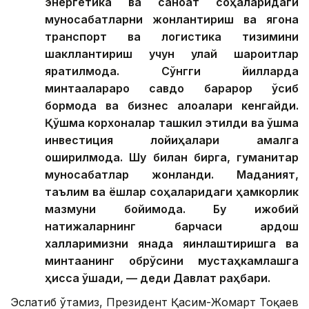
энергетика ва саноат соҳаларидаги
муносабатларни жонлантириш ва ягона
транспорт ва логистика тизимини
шакллантириш учун қулай шароитлар
яратилмоқда. Сўнгги йилларда
минтақалараро савдо барқарор ўсиб
бормоқда ва бизнес алоқалари кенгайди.
Қўшма корхоналар ташкил этилди ва қўшма
инвестиция лойиҳалари амалга
оширилмоқда. Шу билан бирга, гуманитар
муносабатлар жонланди. Маданият,
таълим ва ёшлар соҳаларидаги ҳамкорлик
мазмуни бойимоқда. Бу ижобий
натижаларнинг барчаси қардош
халқларимизни янада яқинлаштиришга ва
минтақанинг обрўсини мустаҳкамлашга
ҳисса қўшади, — деди Давлат раҳбари.
Эслатиб ўтамиз, Президент Қасим-Жомарт Тоқаев