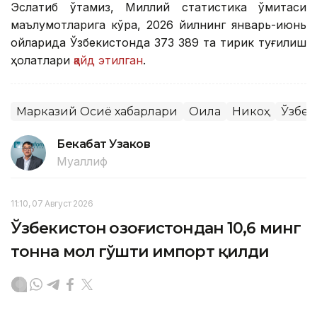
Эслатиб ўтамиз, Миллий статистика қўмитаси
маълумотларига кўра, 2026 йилнинг январь-июнь
ойларида Ўзбекистонда 373 389 та тирик туғилиш
ҳолатлари
қайд этилган
.
Марказий Осиё хабарлари
Оила
Никоҳ
Ўзбек
Бекабат Узаков
Муаллиф
11:10, 07 Август 2026
Ўзбекистон Қозоғистондан 10,6 минг
тонна мол гўшти импорт қилди