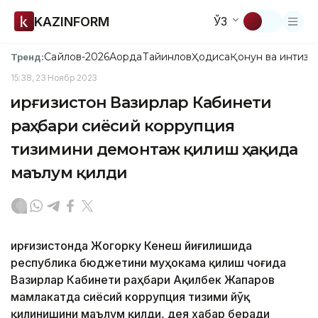
KAZINFORM
ЎЗ
Сайлов-2026
Ақорда
Тайинлов
Ҳодиса
Қонун ва интизо
Тренд:
15:38, 23 Ноябр 2023
Қирғизистон Вазирлар Кабинети
раҳбари сиёсий коррупция
тизимини демонтаж қилиш ҳақида
маълум қилди
Қирғизистонда Жогорку Кенеш йиғилишида
республика бюджетини муҳокама қилиш чоғида
Вазирлар Кабинети раҳбари Ақилбек Жапаров
мамлакатда сиёсий коррупция тизими йўқ
қилинишини маълум қилди, дея хабар беради