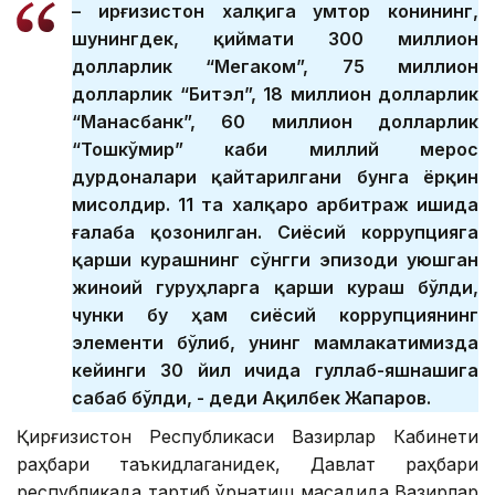
– Қирғизистон халқига Қумтор конининг,
шунингдек, қиймати 300 миллион
долларлик “Мегаком”, 75 миллион
долларлик “Битэл”, 18 миллион долларлик
“Манасбанк”, 60 миллион долларлик
“Тошкўмир” каби миллий мерос
дурдоналари қайтарилгани бунга ёрқин
мисолдир. 11 та халқаро арбитраж ишида
ғалаба қозонилган. Сиёсий коррупцияга
қарши курашнинг сўнгги эпизоди уюшган
жиноий гуруҳларга қарши кураш бўлди,
чунки бу ҳам сиёсий коррупциянинг
элементи бўлиб, унинг мамлакатимизда
кейинги 30 йил ичида гуллаб-яшнашига
сабаб бўлди, - деди Ақилбек Жапаров.
Қирғизистон Республикаси Вазирлар Кабинети
раҳбари таъкидлаганидек, Давлат раҳбари
республикада тартиб ўрнатиш мақсадида Вазирлар