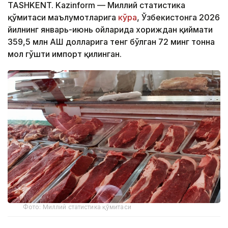
TASHKENT. Kazinform — Миллий статистика
қўмитаси маълумотларига
кўра
, Ўзбекистонга 2026
йилнинг январь-июнь ойларида хориждан қиймати
359,5 млн АҚШ долларига тенг бўлган 72 минг тонна
мол гўшти импорт қилинган.
Фото: Миллий статистика қўмитаси