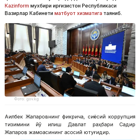
Кazinform
мухбири Қирғизистон Республикаси
Вазирлар Кабинети
матбуот хизматига
таяниб.
Фото: gov.kg
Ақилбек Жапаровнинг фикрича, сиёсий коррупция
тизимини йўқ қилиш Давлат раҳбари Садир
Жапаров жамоасининг асосий ютуғидир.