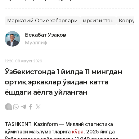
Марказий Осиё хабарлари
Қирғизистон
Корруп
Бекабат Узаков
Муаллиф
12:20, 08 Август 2026
Ўзбекистонда 1 йилда 11 мингдан
ортиқ эркаклар ўзидан катта
ёшдаги аёлга уйланган
TASHKENT. Kazinform — Миллий статистика
қўмитаси маълумотларига
кўра
, 2025 йилда