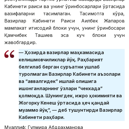
Кабинети раиси ва унинг ўринбосарлари ўртасида
вазифаларни тақсимлаган. Тақсимотга кўра,
Вазирлар Кабинети Раиси Ақилбек Жапаров
мамлакат иқтисодий блоки учун, унинг ўринбосари
Қамчибек Ташиев эса куч блоки учун
жавобгардир.
— Ҳозирда вазирлар маҳкамасида
келишмовчиликлар йўқ. Раҳбарият
белгилаб берган суръатни ушлаб
туролмаган Вазирлар Кабинети аъзолари
ва “аввалгидек” ишлай олишига
ишонганларнинг ўзлари “чеккада”
қолмоқда. Шунингдек, ижро ҳокимияти ва
Жогорку Кенеш ўртасида ҳеч қандай
муаммо йўқ”, — деб тушунтирди Вазирлар
Кабинети раҳбари.
Муаллиф: Гулмира Абдраҳманова