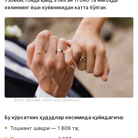
Ўзбекистонда қайд этилган 11 040 та никоҳда
келиннинг ёши куёвникидан катта бўлган.
Фото: Миллий статистика қўмитаси
Бу кўрсаткич ҳудудлар кесимида қуйидагича:
Тошкент шаҳри — 1 809 та;