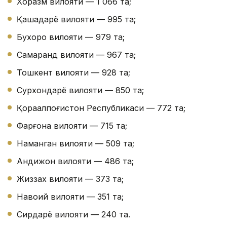
Хоразм вилояти — 1 066 та;
Қашқадарё вилояти — 995 та;
Бухоро вилояти — 979 та;
Самарқанд вилояти — 967 та;
Тошкент вилояти — 928 та;
Сурхондарё вилояти — 850 та;
Қорақалпоғистон Республикаси — 772 та;
Фарғона вилояти — 715 та;
Наманган вилояти — 509 та;
Андижон вилояти — 486 та;
Жиззах вилояти — 373 та;
Навоий вилояти — 351 та;
Сирдарё вилояти — 240 та.