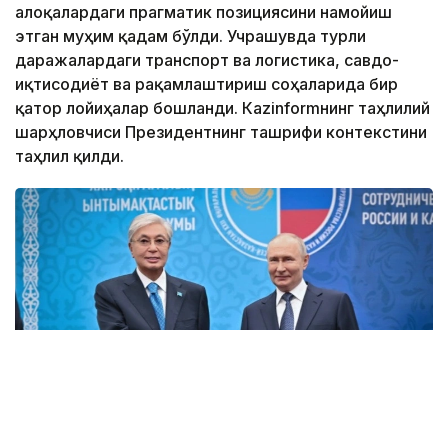
алоқалардаги прагматик позициясини намойиш
этган муҳим қадам бўлди. Учрашувда турли
даражалардаги транспорт ва логистика, савдо-
иқтисодиёт ва рақамлаштириш соҳаларида бир
қатор лойиҳалар бошланди. Кazinformнинг таҳлилий
шарҳловчиси Президентнинг ташрифи контекстини
таҳлил қилди.