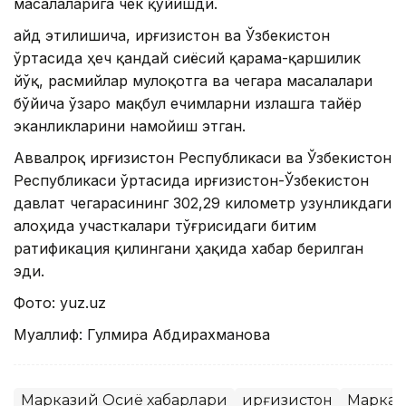
масалаларига чек қўйишди.
Қайд этилишича, Қирғизистон ва Ўзбекистон
ўртасида ҳеч қандай сиёсий қарама-қаршилик
йўқ, расмийлар мулоқотга ва чегара масалалари
бўйича ўзаро мақбул ечимларни излашга тайёр
эканликларини намойиш этган.
Аввалроқ Қирғизистон Республикаси ва Ўзбекистон
Республикаси ўртасида Қирғизистон-Ўзбекистон
давлат чегарасининг 302,29 километр узунликдаги
алоҳида участкалари тўғрисидаги битим
ратификация қилингани ҳақида хабар берилган
эди.
Фото: yuz.uz
Муаллиф: Гулмира Абдирахманова
Марказий Осиё хабарлари
Қирғизистон
Марказ