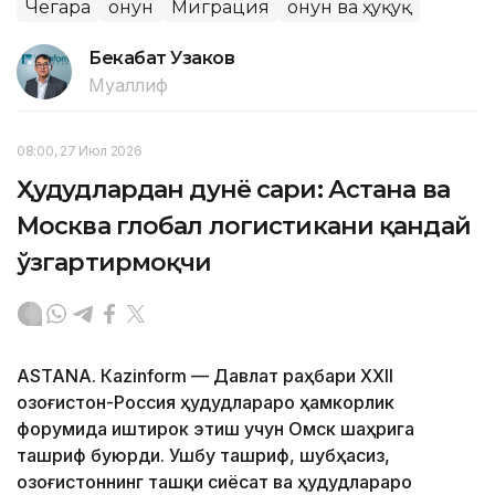
Чегара
Қонун
Миграция
Қонун ва ҳуқуқ
Бекабат Узаков
Муаллиф
08:00, 27 Июл 2026
Ҳудудлардан дунё сари: Астана ва
Москва глобал логистикани қандай
ўзгартирмоқчи
ASTANА. Кazinform — Давлат раҳбари ХХII
Қозоғистон-Россия ҳудудлараро ҳамкорлик
форумида иштирок этиш учун Омск шаҳрига
ташриф буюрди. Ушбу ташриф, шубҳасиз,
Қозоғистоннинг ташқи сиёсат ва ҳудудлараро