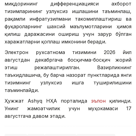
миқдорининг дифференциацияси ахборот
тизимларининг узлуксиз ишлашини таъминлаш,
рақамли инфратузилмани такомиллаштириш ва
фуқароларнинг шахсий маълумотларини ҳимоя
қилиш даражасини ошириш учун зарур бўлган
харажатларни қоплаш имконини беради.
Электрон рухсатнома тизимини 2026 йил
августдан декабргача босқичма-босқич жорий
этиш режалаштирилган. Вазирликнинг
таъкидлашича, бу барча назорат пунктларида янги
тизимнинг узлуксиз ишга туширилишини
таъминлайди.
Ҳужжат Ashyq НҲА порталида
эълон
қилинди.
Унинг жамоатчилик учун муҳокамаси 17
августгача давом этади.