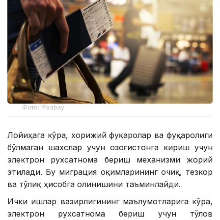
Фото: Pixabay
Лойиҳага кўра, хорижий фуқаролар ва фуқаролиги
бўлмаган шахслар учун Қозоғистонга кириш учун
электрон рухсатнома бериш механизми жорий
этилади. Бу миграция оқимларининг очиқ, тезкор
ва тўлиқ ҳисобга олинишини таъминлайди.
Ички ишлар вазирлигининг маълумотларига кўра,
электрон рухсатнома бериш учун тўлов