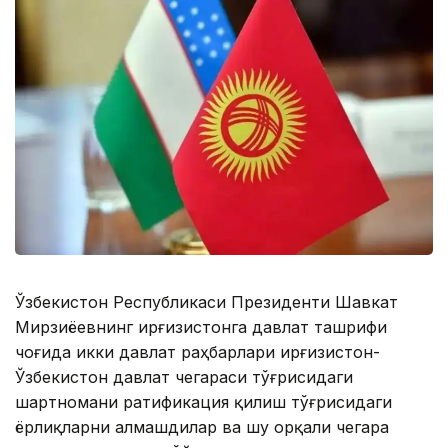
Ўзбекистон Республикаси Президенти Шавкат
Мирзиёевнинг Қирғизистонга давлат ташрифи
чоғида икки давлат раҳбарлари Қирғизистон-
Ўзбекистон давлат чегараси тўғрисидаги
шартномани ратификация қилиш тўғрисидаги
ёрлиқларни алмашдилар ва шу орқали чегара