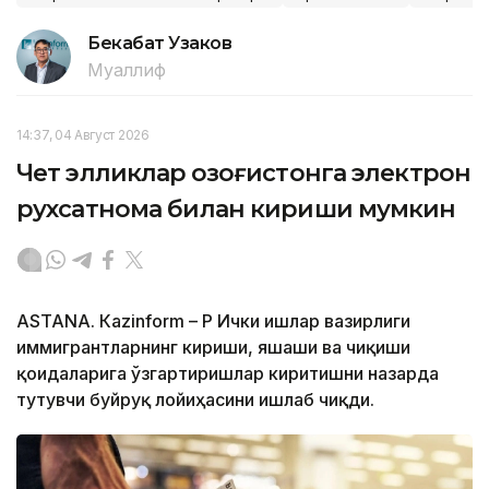
Бекабат Узаков
Муаллиф
14:37, 04 Август 2026
Чет элликлар Қозоғистонга электрон
рухсатнома билан кириши мумкин
ASTANА. Кazinform – ҚР Ички ишлар вазирлиги
иммигрантларнинг кириши, яшаши ва чиқиши
қоидаларига ўзгартиришлар киритишни назарда
тутувчи буйруқ лойиҳасини ишлаб чиқди.