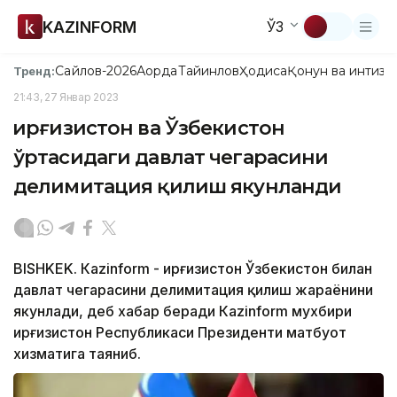
KAZINFORM
ЎЗ
Сайлов-2026
Ақорда
Тайинлов
Ҳодиса
Қонун ва интизо
Тренд:
21:43, 27 Январ 2023
Қирғизистон ва Ўзбекистон
ўртасидаги давлат чегарасини
делимитация қилиш якунланди
BISHKEK. Кazinform - Қирғизистон Ўзбекистон билан
давлат чегарасини делимитация қилиш жараёнини
якунлади, деб хабар беради Кazinform мухбири
Қирғизистон Республикаси Президенти матбуот
хизматига таяниб.