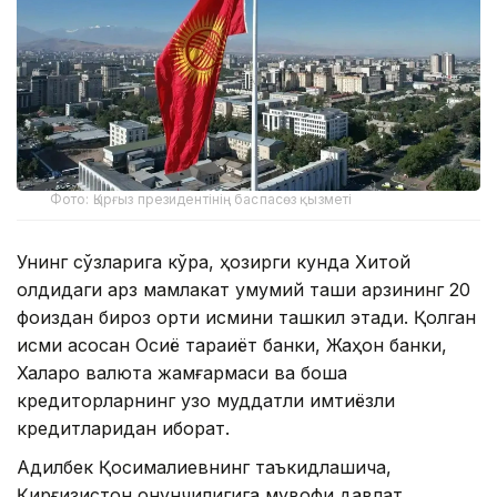
Фото: Қырғыз президентінің баспасөз қызметі
Унинг сўзларига кўра, ҳозирги кунда Хитой
олдидаги қарз мамлакат умумий ташқи қарзининг 20
фоиздан бироз ортиқ қисмини ташкил этади. Қолган
қисми асосан Осиё тараққиёт банки, Жаҳон банки,
Халқаро валюта жамғармаси ва бошқа
кредиторларнинг узоқ муддатли имтиёзли
кредитларидан иборат.
Адилбек Қосималиевнинг таъкидлашича,
Қирғизистон қонунчилигига мувофиқ давлат