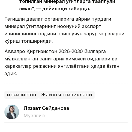
топилган минерал ўғитларга тааллуқли
эмас”, — дейилади хабарда.
Тегишли давлат органларига айрим турдаги
минерал ўғитларнинг ноқонуний экспорт
қилинишининг олдини олиш учун зарур чораларни
кўриш топширилди.
Аввалроқ Қирғизистон 2026-2030 йилларга
мўлжалланган санитария ҳимояси қоидалари ва
ҳаракатлар режасини янгилаётгани ҳақида ёзган
эдик.
Қирғизистон
Жаҳон янгиликлари
Ляззат Сейданова
Муаллиф