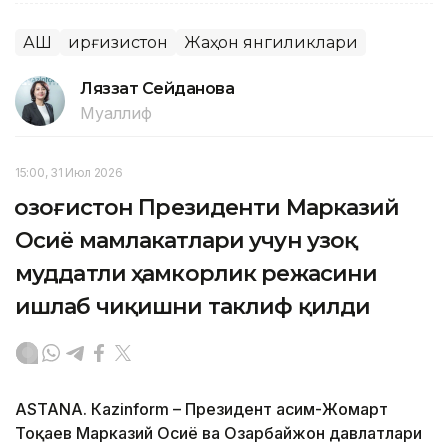
АҚШ
Қирғизистон
Жаҳон янгиликлари
Ляззат Сейданова
Муаллиф
15:00, 31 Июл 2026
Қозоғистон Президенти Марказий
Осиё мамлакатлари учун узоқ
муддатли ҳамкорлик режасини
ишлаб чиқишни таклиф қилди
ASTANА. Кazinform – Президент Қасим-Жомарт
Тоқаев Марказий Осиё ва Озарбайжон давлатлари