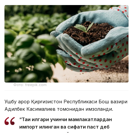
Фото: freepik.com
Ушбу қарор Қирғизистон Республикаси Бош вазири
Адилбек Касималиев томонидан имзоланди.
“Тақиқ илгари учинчи мамлакатлардан
импорт қилинган ва сифати паст деб