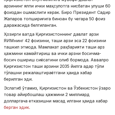
қарзининг ялпи ички маҳсулотга нисбатан улуши 60
фоиздан ошмаслиги керак. Бироқ Президент Садир
Жапаров топшириғига биноан бу чегара 50 фоиз
даражасида белгиланган.
Ҳозирги вақтда Қирғизистоннинг давлат қарзи
ЯИМнинг 42 фоизини, ташқи қарзи эса 22 фоизини
ташкил этмоқда. Мамлакат раҳбарияти ташқи қарз
ҳажмини камайтириш ва ички қарзни босқичма-
босқич ошириш сиёсатини олиб бормоқда. Аввалроқ
Қирғизистон ташқи қарзини 2035 йилга қадар тўлиқ
тўлашни режалаштираётгани ҳақида хабар
берилган эди.
Эслатиб ўтамиз, Қирғизистон ва Ўзбекистон ўзаро
товар айирбошлаш ҳажмини 2 миллиард
долларгача етказишни мақсад қилгани ҳақида хабар
берган эдик.