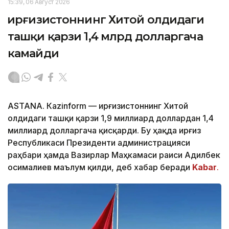
15:39, 06 Август 2026
Қирғизистоннинг Хитой олдидаги
ташқи қарзи 1,4 млрд долларгача
камайди
ASTANА. Кazinform — Қирғизистоннинг Хитой
олдидаги ташқи қарзи 1,9 миллиард доллардан 1,4
миллиард долларгача қисқарди. Бу ҳақда Қирғиз
Республикаси Президенти администрацияси
раҳбари ҳамда Вазирлар Маҳкамаси раиси Адилбек
Қосималиев маълум қилди, деб хабар беради
Kabar
.