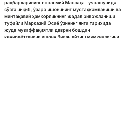
раҳбарларининг норасмий Маслаҳат учрашувида
сўзга чиқиб, ўзаро ишончнинг мустаҳкамланиши ва
минтақавий ҳамкорликнинг жадал ривожланиши
туфайли Марказий Осиё ўзининг янги тарихида
жуда муваффақиятли даврни бошдан
кечираётганини ишонч билан айтиш мумкинлигини
таъкидлади.