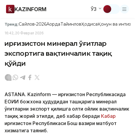
KAZINFORM
ЎЗ
Сайлов-2026
Ақорда
Тайинлов
Ҳодиса
Қонун ва интизо
Тренд:
16:42, 20 Феврал 2026
Қирғизистон минерал ўғитлар
экспортига вақтинчалик тақиқ
қўйди
ASTANA. Kazinform — Қирғизистон Республикасида
ЕОИИ божхона ҳудудидан ташқарига минерал
ўғитларни экспорт қилишга олти ойлик вақтинчалик
тақиқ жорий этилди, деб хабар беради
Кабар
Қирғизистон Республикаси Бош вазири матбуот
хизматига таяниб.