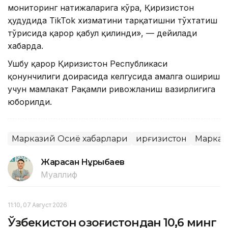
мониторинг натижаларига кўра, Қирғизистон
ҳудудида TikTok хизматини тарқатишни тўхтатиш
тўғрисида қарор қабул қилинди», — дейилади
хабарда.
Ушбу қарор Қирғизистон Республикаси
қонунчилиги доирасида келгусида амалга ошириш
учун мамлакат Рақамли ривожланиш вазирлигига
юборилди.
Марказий Осиё хабарлари
Қирғизистон
Марказ
Жарасқан Нұрыбаев
Муаллиф
11:10, 07 Август 2026
Ўзбекистон Қозоғистондан 10,6 минг