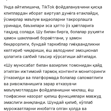
Унда айтилишича, TikTok фойдаланувчини қисқа
клиплардан иборат виртуал дунёга етаклайди,
ўсмирлар маълум видеоларни такрорлашга
уринади, баъзилари эса ҳатто ўз ҳаётларига
таҳдид солади. Шу билан бирга, болалар руҳияти
ҳамон шаклланиб бораётгани, у ҳамон
беқарорлиги, бундай таркиблар гиёҳвандликни
келтириб чиқариши, ёш авлоднинг эмоционал
ҳолатига салбий таъсир кўрсатиши айтилади.
«Шу муносабат билан вазирлик томонидан қайд
этилган ижтимоий тармоқ контенти мониторинги
ўтказилди ва платформада болалар саломатлиги
ва ривожланишига зарар етказувчи
маълумотлардан фойдаланишни чеклаш, ёш
тоифасини назорат қилиш функциялари мавжуд
эмаслиги аниқланди. Шундай қилиб, кўплаб
мурожаатларни инобатга олган ҳолда ва