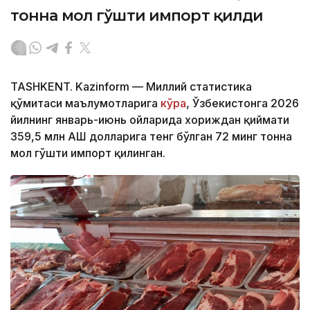
тонна мол гўшти импорт қилди
TASHKENT. Kazinform — Миллий статистика
қўмитаси маълумотларига
кўра
, Ўзбекистонга 2026
йилнинг январь-июнь ойларида хориждан қиймати
359,5 млн АҚШ долларига тенг бўлган 72 минг тонна
мол гўшти импорт қилинган.