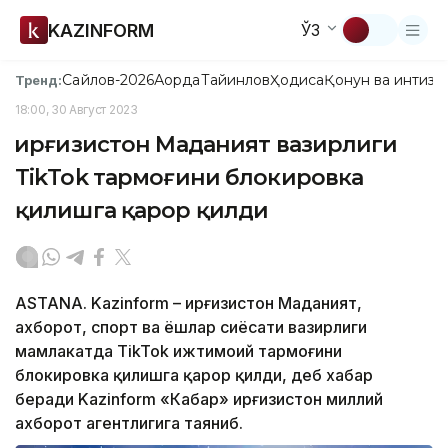
KAZINFORM
ЎЗ
Сайлов-2026
Ақорда
Тайинлов
Ҳодиса
Қонун ва интизо
Тренд:
18:00, 30 Август 2023
Қирғизистон Маданият вазирлиги
TikTok тармоғини блокировка
қилишга қарор қилди
ASTANA. Kazinform – Қирғизистон Маданият,
ахборот, спорт ва ёшлар сиёсати вазирлиги
мамлакатда TikTok ижтимоий тармоғини
блокировка қилишга қарор қилди, деб хабар
беради Kazinform «Кабар» Қирғизистон миллий
ахборот агентлигига таяниб.