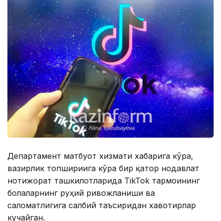
Департамент матбуот хизмати хабарига кўра,
вазирлик топшириғига кўра бир қатор нодавлат
нотижорат ташкилотларида TikTok тармоғининг
болаларнинг руҳий ривожланиши ва
саломатлигига салбий таъсиридан хавотирлар
кучайган.