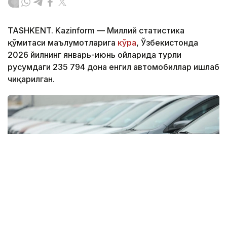
TASHKENT. Kazinform — Миллий статистика
қўмитаси маълумотларига
кўра
, Ўзбекистонда
2026 йилнинг январь-июнь ойларида турли
русумдаги 235 794 дона енгил автомобиллар ишлаб
чиқарилган.