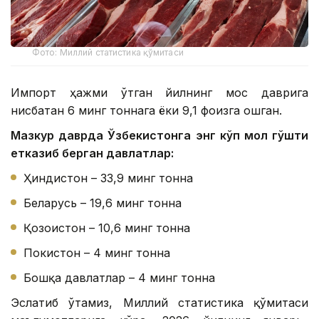
Фото: Миллий статистика қўмитаси
Импорт ҳажми ўтган йилнинг мос даврига
нисбатан 6 минг тоннага ёки 9,1 фоизга ошган.
Мазкур даврда Ўзбекистонга энг кўп мол гўшти
етказиб берган давлатлар:
Ҳиндистон – 33,9 минг тонна
Беларусь – 19,6 минг тонна
Қозоғистон – 10,6 минг тонна
Покистон – 4 минг тонна
Бошқа давлатлар – 4 минг тонна
Эслатиб ўтамиз, Миллий статистика қўмитаси