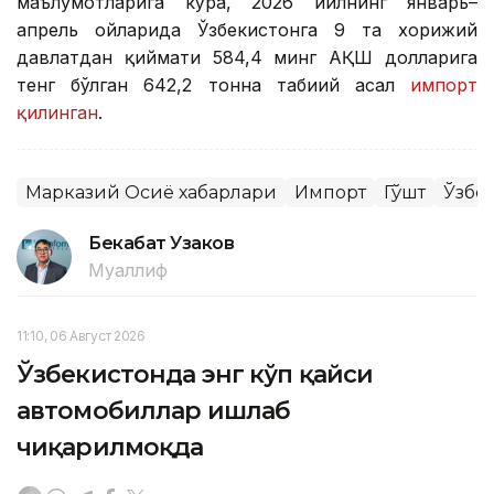
маълумотларига кўра, 2026 йилнинг январь–
апрель ойларида Ўзбекистонга 9 та хорижий
давлатдан қиймати 584,4 минг АҚШ долларига
тенг бўлган 642,2 тонна табиий асал
импорт
қилинган
.
Марказий Осиё хабарлари
Импорт
Гўшт
Ўзбе
Бекабат Узаков
Муаллиф
11:10, 06 Август 2026
Ўзбекистонда энг кўп қайси
автомобиллар ишлаб
чиқарилмоқда