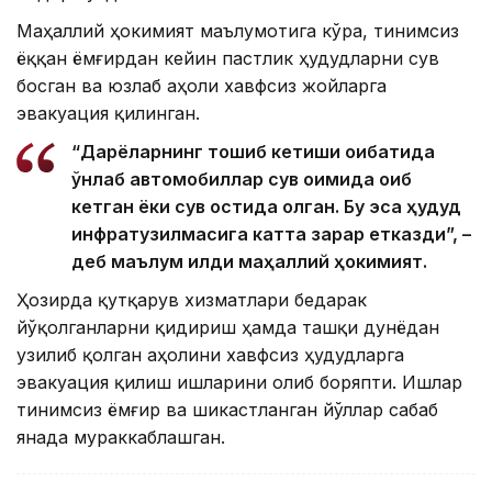
Маҳаллий ҳокимият маълумотига кўра, тинимсиз
ёққан ёмғирдан кейин пастлик ҳудудларни сув
босган ва юзлаб аҳоли хавфсиз жойларга
эвакуация қилинган.
“Дарёларнинг тошиб кетиши оқибатида
ўнлаб автомобиллар сув оқимида оқиб
кетган ёки сув остида қолган. Бу эса ҳудуд
инфратузилмасига катта зарар етказди”, –
деб маълум қилди маҳаллий ҳокимият.
Ҳозирда қутқарув хизматлари бедарак
йўқолганларни қидириш ҳамда ташқи дунёдан
узилиб қолган аҳолини хавфсиз ҳудудларга
эвакуация қилиш ишларини олиб боряпти. Ишлар
тинимсиз ёмғир ва шикастланган йўллар сабаб
янада мураккаблашган.