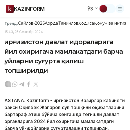
KAZINFORM
ЎЗ
Сайлов-2026
Ақорда
Тайинлов
Ҳодиса
Қонун ва интизо
Тренд:
15:43, 25 Сентябр 2024
Қирғизистон давлат идораларига
йил охиригача мамлакатдаги барча
уйларни суғурта қилиш
топширилди
ASTANА. Kazinform - Қирғизистон Вазирлар кабинети
раиси Оқилбек Жапаров сув тошқини оқибатларини
бартараф этиш бўйича кенгашда тегишли давлат
органларига 2024 йил охиригача мамлакатдаги
барча уй-жойларни суғурталашни топширди.