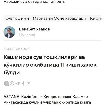
маркази сув остида қолган эди.
Сув тошқини
Марказий Осиё хабарлари
Қирғиз
Бекабат Узаков
Муаллиф
10:38, 20 Июл 2026
Кашмирда сув тошқинлари ва
кўчкилар оқибатида 11 киши ҳалок
бўлди
ASTANA. Kazinform – Ҳиндистоннинг Кашмир
минтақасида кучли ёмғирлар оқибатида юзага