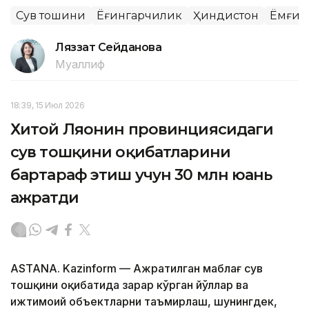
Сув тошқини
Ёғингарчилик
Ҳиндистон
Ёмғир
Ляззат Сейданова
Муаллиф
18:39, 15 Июл 2026
Хитой Ляонин провинциясидаги
сув тошқини оқибатларини
бартараф этиш учун 30 млн юань
ажратди
ASTANA. Kazinform — Ажратилган маблағ сув
тошқини оқибатида зарар кўрган йўллар ва
ижтимоий объектларни таъмирлаш, шунингдек,