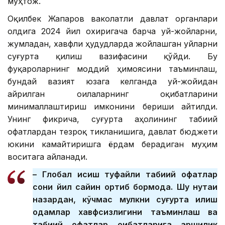
муҳтож.
Оқилбек Жапаров ваколатли давлат органлари
олдига 2024 йил охиригача барча уй-жойларни,
жумладан, хавфли ҳудудларда жойлашган уйларни
суғурта қилиш вазифасини қўйди. Бу
фуқароларнинг моддий ҳимоясини таъминлаш,
бундай вазият юзага келганда уй-жойидан
айрилган оилаларнинг оқибатларини
минималлаштириш имконини бериши айтилди.
Унинг фикрича, суғурта аҳолининг табиий
офатлардан тезроқ тикланишига, давлат бюджети
юкини камайтиришга ёрдам берадиган муҳим
воситага айланади.
– Глобал исиш туфайли табиий офатлар
сони йил сайин ортиб бормоқда. Шу нуқтаи
назардан, кўчмас мулкни суғурта қилиш
одамлар хавфсизлигини таъминлаш ва
табиий офатлар оқибатларига қаршилик