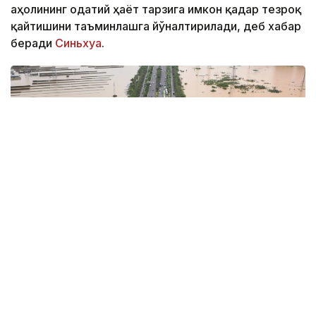
аҳолининг одатий ҳаёт тарзига имкон қадар тезроқ
қайтишини таъминлашга йўналтирилади, деб хабар
беради
Синьхуа
.
Фото: Синьхуа
Хитой Давлат тараққиёт ва ислоҳотлар қўмитаси
(ДТИҚ) мамлакатнинг шимоли-шарқида жойлашган
Ляонин провинциясида кучли ёмғир ва сув