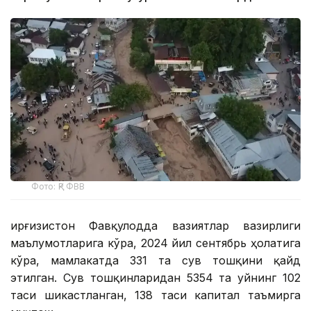
Фото: ҚР ФВВ
Қирғизистон Фавқулодда вазиятлар вазирлиги
маълумотларига кўра, 2024 йил сентябрь ҳолатига
кўра, мамлакатда 331 та сув тошқини қайд
этилган. Сув тошқинларидан 5354 та уйнинг 102
таси шикастланган, 138 таси капитал таъмирга