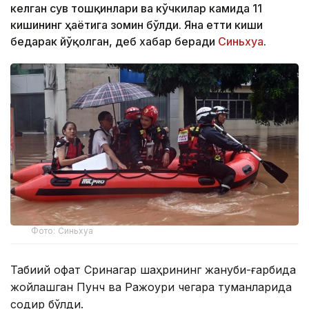
келган сув тошқинлари ва кўчкилар камида 11
кишининг ҳаётига зомин бўлди. Яна етти киши
бедарак йўқолган, деб хабар беради
Синьхуа
.
Фото: Синьхуа
Табиий офат Сринагар шаҳрининг жануби-ғарбида
жойлашган Пунч ва Ражоури чегара туманларида
содир бўлди.