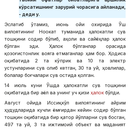
кўрсатишнинг зарурий чорасига айланади,
- деди у.
Эслатиб ўтамиз, июнь ойи охирида Ўш
вилоятининг Ноокат туманида ҳалокатли сув
тошқини содир бўлиб, аҳоли ва сайёҳлар ҳалок
бўлган эди. Ҳалок бўлганлар орасида
қозоғистонлик вояга етмаганлар ҳам бор. Ҳодиса
оқибатида 2 та кўприк ва 10 та электр
устунларини сув олиб кетган, 30 та уй, ҳовлилар,
болалар боғчалари сув остида қолган.
14 июль куни Ўшда ҳалокатли сув тошқини
оқибатида бир аёл ва унинг уч қизи
ҳалок
бўлди.
Август ойида Иссиқкўл вилоятининг айрим
ҳудудларида кучли ёмғирдан кейин содир бўлган
тошқин оқибатида бир қатор йўлларни сув босган,
497 та уй, 3 та ижтимоий объект ва маданият