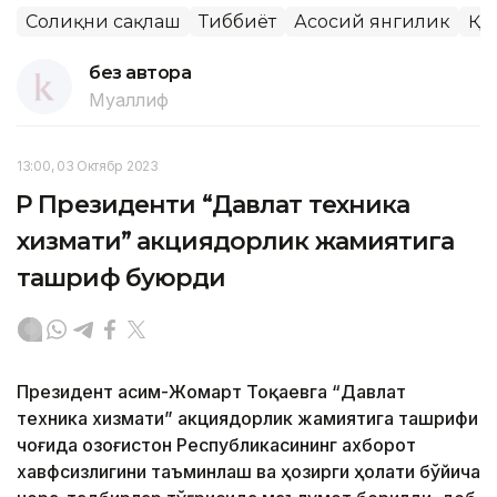
Соғлиқни сақлаш
Тиббиёт
Асосий янгилик
ҚР
без автора
Муаллиф
13:00, 03 Октябр 2023
ҚР Президенти “Давлат техника
хизмати” акциядорлик жамиятига
ташриф буюрди
Президент Қасим-Жомарт Тоқаевга “Давлат
техника хизмати” акциядорлик жамиятига ташрифи
чоғида Қозоғистон Республикасининг ахборот
хавфсизлигини таъминлаш ва ҳозирги ҳолати бўйича