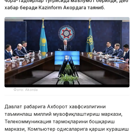
чора-тадбирлар тўғрисида маълумот берилди, деб
хабар беради Каzinform Акордага таяниб.
Фото: Akorda
Давлат раҳбарига Ахборот хавфсизлигини
таъминлаш миллий мувофиқлаштириш маркази,
Телекоммуникация тармоқларини бошқариш
маркази, Компьютер ҳодисаларига қарши курашиш