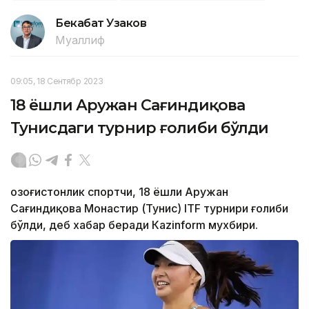
Бекабат Узаков
Муаллиф
09:05, 18 Сентябр 2023
18 ёшли Аружан Сағиндиқова
Тунисдаги турнир ғолиби бўлди
Қозоғистонлик спортчи, 18 ёшли Аружан
Сағиндиқова Монастир (Тунис) ITF турнири ғолиби
бўлди, деб хабар беради Каzinform мухбири.