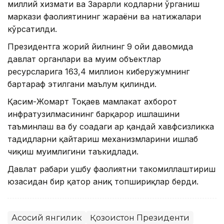
миллий хизмати ва Зарарли кодларни ўрганиш
маркази фаолиятининг жараёни ва натижалари
кўрсатилди.
Президентга жорий йилнинг 9 ойи давомида
давлат органлари ва муҳим объектлар
ресурсларига 163,4 миллион киберҳужумнинг
бартараф этилгани маълум қилинди.
Қасим-Жомарт Тоқаев мамлакат ахборот
инфратузилмасининг барқарор ишлашини
таъминлаш ва бу соҳадаги ҳар қандай хавфсизликка
таҳдидларни қайтариш механизмларини ишлаб
чиқиш муҳимлигини таъкидлади.
Давлат раҳбари ушбу фаолиятни такомиллаштириш
юзасидан бир қатор аниқ топшириқлар берди.
Асосий янгилик
Қозоғистон Президенти