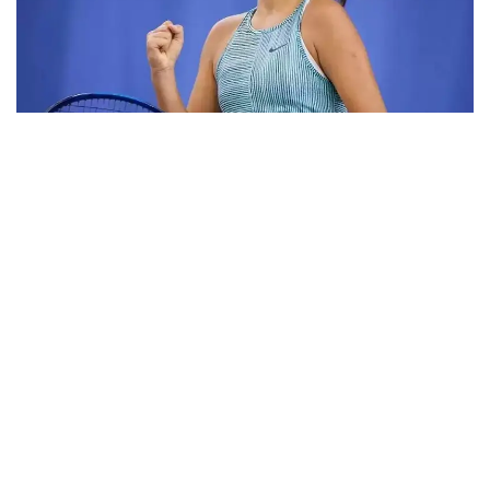
Фото: ktf.kz
Дунёнинг 829-ракеткаси, ушбу мусобақанинг 3-
ракеткаси А. Саөиндиыова финалда жаҳон
рейтингида 1253-ўринни эгаллаб турган
ҳиндистонлик Вайшнави Адкарга қарши
чемпионлик учун кураш олиб борди.
Биринчи партия кескин курашлар остида ўтди,
Аружан тай-брейкда муваффақиятли ўйнади - 7:6
(8:6).