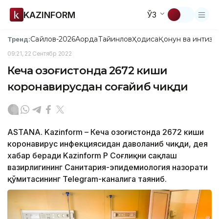
KAZINFORM
ЎЗ
Сайлов-2026
Ақорда
Тайинлов
Ҳодиса
Қонун ва интизо
Тренд:
09:21, 22 Сентябр 2022
Кеча Қозоғистонда 2672 киши
коронавирусдан соғайиб чиқди
ASTANA. Kazinform – Кеча Қозоғистонда 2672 киши
коронавирус инфекциясидан даволаниб чиқди, дея
хабар беради Kazinform ҚР Соғлиқни сақлаш
вазирлигининг Санитария-эпидемиология назорати
қўмитасининг Telegram-каналига таяниб.