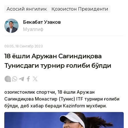
Асосий янгилик
Қозоғистон Президенти
Бекабат Узаков
Муаллиф
09:05, 18 Сентябр 2023
18 ёшли Аружан Сағиндиқова
Тунисдаги турнир ғолиби бўлди
Қозоғистонлик спортчи, 18 ёшли Аружан
Сағиндиқова Монастир (Тунис) ITF турнири ғолиби
бўлди, деб хабар беради Каzinform мухбири.