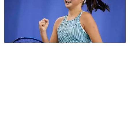
Фото: ktf.kz
Дунёнинг 829-ракеткаси, ушбу мусобақанинг 3-
ракеткаси А. Саөиндиыова финалда жаҳон
рейтингида 1253-ўринни эгаллаб турган
ҳиндистонлик Вайшнави Адкарга қарши
чемпионлик учун кураш олиб борди.
Биринчи партия кескин курашлар остида ўтди,