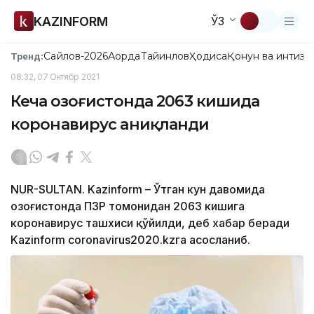
KAZINFORM
ЎЗ
Сайлов-2026
Ақорда
Тайинлов
Ҳодиса
Қонун ва интизо
Тренд:
08:32, 07 Октябр 2021
Кеча Қозоғистонда 2063 кишида
коронавирус аниқланди
NUR-SULTAN. Kazinform – Ўтган кун давомида
Қозоғистонда ПЗР томонидан 2063 кишига
коронавирус ташхиси қўйилди, деб хабар беради
Kazinform coronavirus2020.kzга асосланиб.