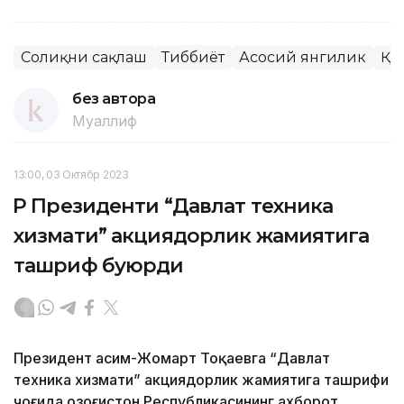
Соғлиқни сақлаш
Тиббиёт
Асосий янгилик
ҚР
без автора
Муаллиф
13:00, 03 Октябр 2023
ҚР Президенти “Давлат техника
хизмати” акциядорлик жамиятига
ташриф буюрди
Президент Қасим-Жомарт Тоқаевга “Давлат
техника хизмати” акциядорлик жамиятига ташрифи
чоғида Қозоғистон Республикасининг ахборот