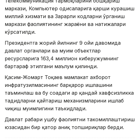
Телекоммуникация тармоқларини бошқариш
маркази, Компьютер ҳодисаларига қарши курашиш
миллий хизмати ва Зарарли кодларни ўрганиш
маркази фаолиятининг жараёни ва натижалари
кўрсатилди.
Президентга жорий йилнинг 9 ойи давомида
давлат органлари ва муҳим объектлар
ресурсларига 163,4 миллион киберҳужумнинг
бартараф этилгани маълум қилинди.
Қасим-Жомарт Тоқаев мамлакат ахборот
инфратузилмасининг барқарор ишлашини
таъминлаш ва бу соҳадаги ҳар қандай хавфсизликка
таҳдидларни қайтариш механизмларини ишлаб
чиқиш муҳимлигини таъкидлади.
Давлат раҳбари ушбу фаолиятни такомиллаштириш
юзасидан бир қатор аниқ топшириқлар берди.