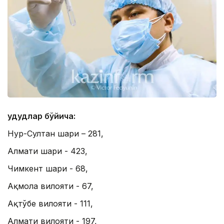
Ҳудудлар бўйича:
Нур-Султан шаҳри – 281,
Алмати шаҳри - 423,
Чимкент шаҳри - 68,
Ақмола вилояти - 67,
Ақтўбе вилояти - 111,
Алмати вилояти - 197,