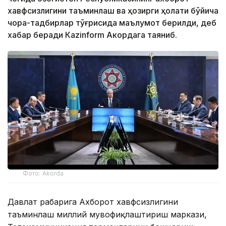
хавфсизлигини таъминлаш ва ҳозирги ҳолати бўйича
чора-тадбирлар тўғрисида маълумот берилди, деб
хабар беради Каzinform Акордага таяниб.
Фото: Akorda
Давлат раҳбарига Ахборот хавфсизлигини
таъминлаш миллий мувофиқлаштириш маркази,