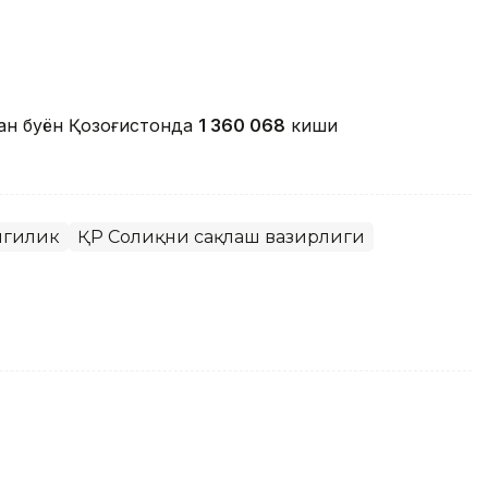
ан буён Қозоғистонда
1 360 068
киши
нгилик
ҚР Соғлиқни сақлаш вазирлиги