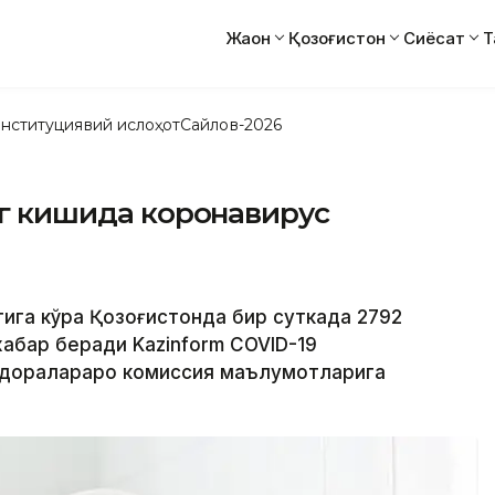
Жаҳон
Қозоғистон
Сиёсат
Т
нституциявий ислоҳот
Сайлов-2026
инг кишида коронавирус
атига кўра Қозоғистонда бир суткада 2792
абар беради Kazinform COVID-19
идоралараро комиссия маълумотларига