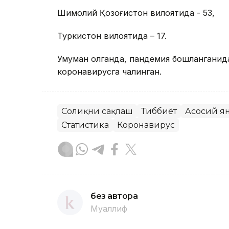
Шимолий Қозоғистон вилоятида - 53,
Туркистон вилоятида – 17.
Умуман олганда, пандемия бошланганид
коронавирусга чалинган.
Соғлиқни сақлаш
Тиббиёт
Асосий я
Статистика
Коронавирус
без автора
Муаллиф