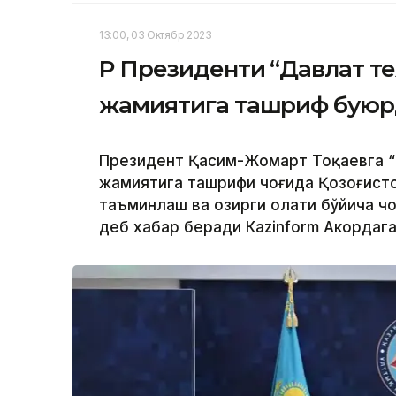
13:00, 03 Октябр 2023
ҚР Президенти “Давлат т
жамиятига ташриф бую
Президент Қасим-Жомарт Тоқаевга “
жамиятига ташрифи чоғида Қозоғисто
таъминлаш ва ҳозирги ҳолати бўйича 
деб хабар беради Каzinform Акордага