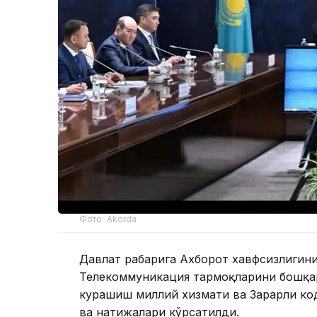
Фото: Akorda
Давлат раҳбарига Ахборот хавфсизлиги
Телекоммуникация тармоқларини бошқар
курашиш миллий хизмати ва Зарарли ко
ва натижалари кўрсатилди.