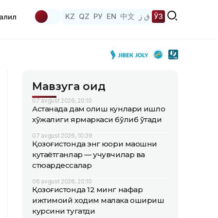
KZ
QZ
РУ
EN
中文
ق ز
ЎЗ
аҳлил
Мавзуга оид
07 avgust 2026, 20:10
Астанада дам олиш кунлари қишлоқ
хўжалиги ярмаркаси бўлиб ўтади
07 avgust 2026, 10:39
Қозоғистонда энг юқори маошни
кутаётганлар — учувчилар ва
стюардессалар
06 avgust 2026, 20:10
Қозоғистонда 12 минг нафар
ижтимоий ходим малака ошириш
курсини тугатди