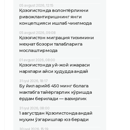
05 avgust 2026, 12:15
Қозоғистонда волонтёрликни
ривожлантиришнинг янги
концепцияси ишлаб чиқилмоқда
05 avgust 2026, 09:08
Қозоғистон миграция тизимини
меҳнат бозори талабларига
мослаштирмоқда
01 avgust 2026, 08:00
Қозоғистонда уй-жой ижараси
нархлари қайси ҳудудда қандай
31 iyul 2026, 18:17
Бу йил қарийб 450 минг болага
мактабга тайёргарлик кўришда
ёрдам берилади — вазирлик
31 iyul 2026, 08:00
1 августдан Қозоғистонда қандай
муҳим ўзгаришлар юз беради
30 iyul 2026, 15:19