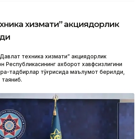
ехника хизмати” акциядорлик
рди
Давлат техника хизмати” акциядорлик
н Республикасининг ахборот хавфсизлигини
чора-тадбирлар тўғрисида маълумот берилди,
 таяниб.