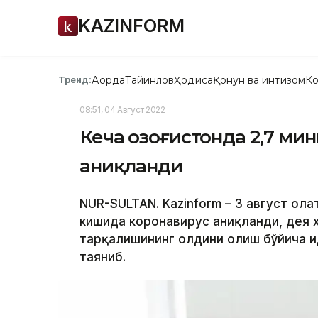
KAZINFORM
Ақорда
Тайинлов
Ҳодиса
Қонун ва интизом
Ко
Тренд:
08:51, 04 Август 2022
Кеча Қозоғистонда 2,7 м
аниқланди
NUR-SULTAN. Kazinform – 3 август ҳол
кишида коронавирус аниқланди, дея х
тарқалишининг олдини олиш бўйича 
таяниб.