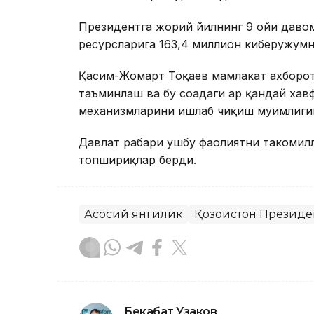
Президентга жорий йилнинг 9 ойи давом
ресурсларига 163,4 миллион киберҳужум
Қасим-Жомарт Тоқаев мамлакат ахборо
таъминлаш ва бу соҳадаги ҳар қандай ха
механизмларини ишлаб чиқиш муҳимлиги
Давлат раҳбари ушбу фаолиятни такоми
топшириқлар берди.
Асосий янгилик
Қозоғистон Президе
Бекабат Узаков