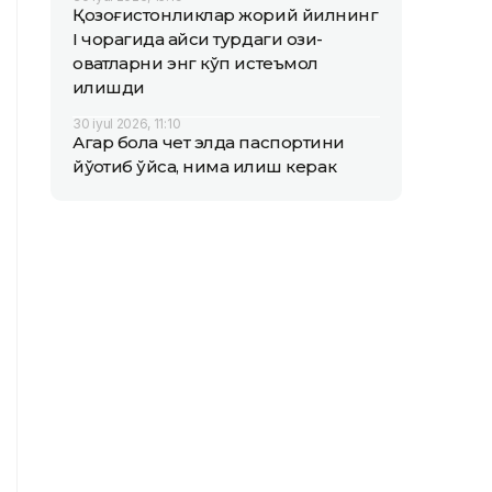
Қозоғистонликлар жорий йилнинг
I чорагида қайси турдаги озиқ-
овқатларни энг кўп истеъмол
қилишди
30 iyul 2026, 11:10
Агар бола чет элда паспортини
йўқотиб қўйса, нима қилиш керак