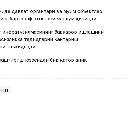
ида давлат органлари ва муҳим объектлар
нинг бартараф этилгани маълум қилинди.
т инфратузилмасининг барқарор ишлашини
вфсизликка таҳдидларни қайтариш
ни таъкидлади.
ллаштириш юзасидан бир қатор аниқ
нти