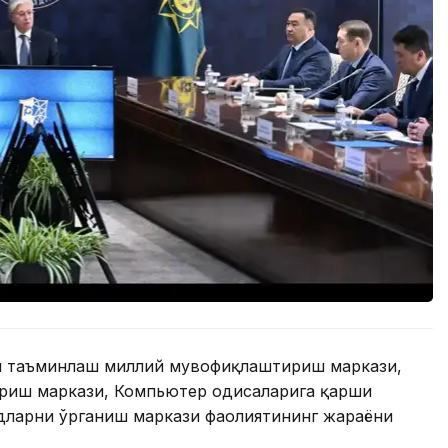
ни таъминлаш миллий мувофиқлаштириш маркази,
иш маркази, Компьютер ҳодисаларига қарши
дларни ўрганиш маркази фаолиятининг жараёни