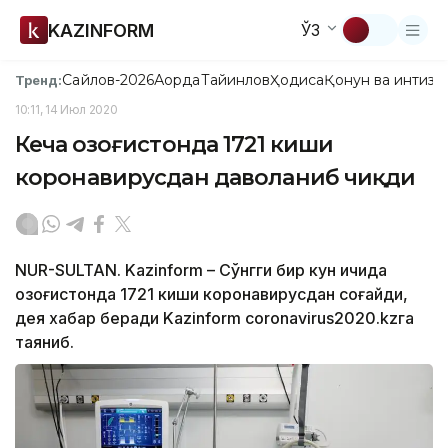
KAZINFORM
ЎЗ
Сайлов-2026
Ақорда
Тайинлов
Ҳодиса
Қонун ва интизо
Тренд:
10:11, 14 Июл 2020
Кеча Қозоғистонда 1721 киши
коронавирусдан даволаниб чиқди
NUR-SULTAN. Kazinform – Сўнгги бир кун ичида
Қозоғистонда 1721 киши коронавирусдан соғайди,
дея хабар беради Kazinform coronavirus2020.kzга
таяниб.