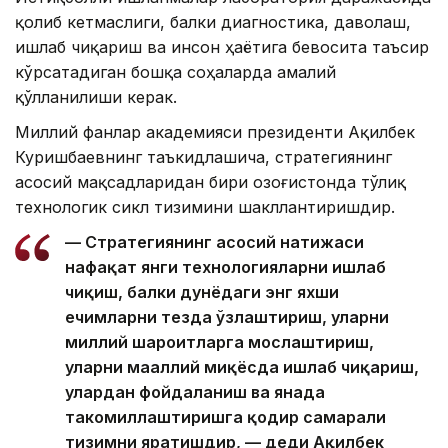
қолиб кетмаслиги, балки диагностика, даволаш,
ишлаб чиқариш ва инсон ҳаётига бевосита таъсир
кўрсатадиган бошқа соҳаларда амалий
қўлланилиши керак.
Миллий фанлар академияси президенти Ақилбек
Куришбаевнинг таъкидлашича, стратегиянинг
асосий мақсадларидан бири Қозоғистонда тўлиқ
технологик сикл тизимини шакллантиришдир.
— Стратегиянинг асосий натижаси
нафақат янги технологияларни ишлаб
чиқиш, балки дунёдаги энг яхши
ечимларни тезда ўзлаштириш, уларни
миллий шароитларга мослаштириш,
уларни маҳаллий миқёсда ишлаб чиқариш,
улардан фойдаланиш ва янада
такомиллаштиришга қодир самарали
тизимни яратишдир, — деди Ақилбек