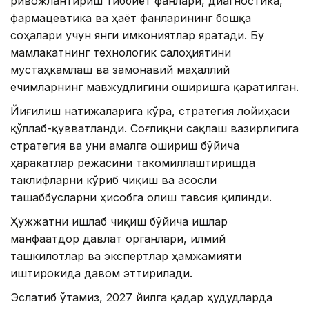
ривожлантириш тиббиёт фанлари, диагностика,
фармацевтика ва ҳаёт фанларининг бошқа
соҳалари учун янги имкониятлар яратади. Бу
мамлакатнинг технологик салоҳиятини
мустаҳкамлаш ва замонавий маҳаллий
ечимларнинг мавжудлигини оширишга қаратилган.
Йиғилиш натижаларига кўра, стратегия лойиҳаси
қўллаб-қувватланди. Соғлиқни сақлаш вазирлигига
стратегия ва уни амалга ошириш бўйича
ҳаракатлар режасини такомиллаштиришда
таклифларни кўриб чиқиш ва асосли
ташаббусларни ҳисобга олиш тавсия қилинди.
Ҳужжатни ишлаб чиқиш бўйича ишлар
манфаатдор давлат органлари, илмий
ташкилотлар ва экспертлар ҳамжамияти
иштирокида давом эттирилади.
Эслатиб ўтамиз, 2027 йилга қадар ҳудудларда