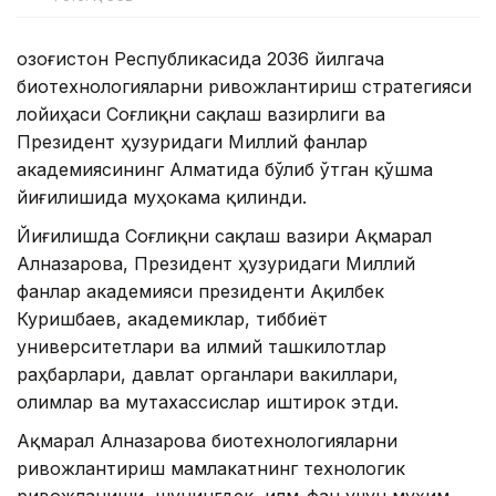
Қозоғистон Республикасида 2036 йилгача
биотехнологияларни ривожлантириш стратегияси
лойиҳаси Соғлиқни сақлаш вазирлиги ва
Президент ҳузуридаги Миллий фанлар
академиясининг Алматида бўлиб ўтган қўшма
йиғилишида муҳокама қилинди.
Йиғилишда Соғлиқни сақлаш вазири Ақмарал
Алназарова, Президент ҳузуридаги Миллий
фанлар академияси президенти Ақилбек
Куришбаев, академиклар, тиббиёт
университетлари ва илмий ташкилотлар
раҳбарлари, давлат органлари вакиллари,
олимлар ва мутахассислар иштирок этди.
Ақмарал Алназарова биотехнологияларни
ривожлантириш мамлакатнинг технологик