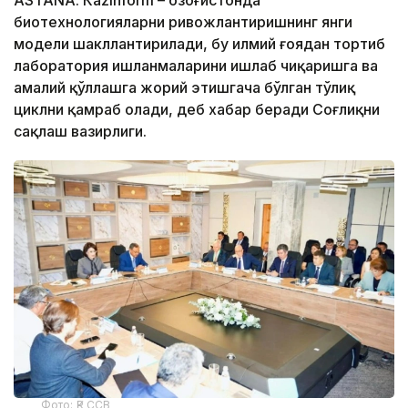
ASTANА. Кazinform – Қозоғистонда
биотехнологияларни ривожлантиришнинг янги
модели шакллантирилади, бу илмий ғоядан тортиб
лаборатория ишланмаларини ишлаб чиқаришга ва
амалий қўллашга жорий этишгача бўлган тўлиқ
циклни қамраб олади, деб хабар беради Соғлиқни
сақлаш вазирлиги.
Фото: ҚР ССВ