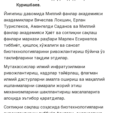
Куришбаев.
Йиғилиш давомида Миллий фанлар академияси
академиклари Вячеслав Локшин, Ерлан
Туриспеков, Амангелди Саданов ва Миллий
фанлар академияси Ҳаёт ва соғлиқни сақлаш
фанлари маркази раҳбари Марлен Есиркепов
тиббиёт, қишлоқ хўжалиги ва саноат
биотехнологияларини ривожлантириш бўйича ўз
таклифларини тақдим этдилар.
Мутахассислар илмий инфратузилмани
ривожлантириш, кадрлар тайёрлаш, флагман
илмий дастурларни амалга ошириш ва маҳаллий
ишланмаларни самарали жорий этиш
механизмларини шакллантириш масалаларига
алоҳида эътибор қаратдилар.
Соғлиқни сақлаш соҳасида биотехнологияларни