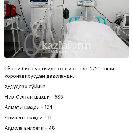
Сўнгги бир кун ичида Қозоғистонда 1721 киши
коронавирусдан даволанди.
Ҳудудлар бўйича:
Нур-Султан шаҳри - 585
Алмати шаҳри - 124
Чимкент шаҳри - 11
Ақмола вилояти - 48