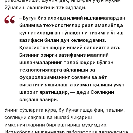
ривожланиши, шунингдек, илм-фан учун муҳим
йўналиш эканлигини таъкидлади.
– Бугун биз алоҳида илмий ишланмалардан
билим ва технологиялар реал амалиётда
қўлланиладиган тўлақонли тизимга ўтиш
вазифаси билан дуч келмоқдамиз.
Қозоғистон юқори илмий салоҳиятга эга.
Бизнинг ҳозирги вазифамиз маҳаллий
ишланмаларнинг талаб юқори бўлган
технологияларга айланиши ва
фуқароларимизнинг соғлиғи ва ҳаёт
сифатини яхшилашга хизмат қилиши учун
шароит яратишдир, — деди Соғлиқни
сақлаш вазири.
Унинг сўзларига кўра, бу йўналишда фан, таълим,
соғлиқни сақлаш ва ишлаб чиқариш
имкониятларини бирлаштириш муҳимдир.
Истиқболли ишланмалар лаборатория даражасида