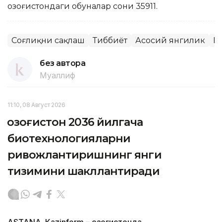
Қозоғистондаги обуналар сони 35911.
Соғлиқни сақлаш
Тиббиёт
Асосий янгилик
Қ
без автора
Муаллиф
11:10, 08 Август 2026
Қозоғистон 2036 йилгача
биотехнологияларни
ривожлантиришнинг янги
тизимини шакллантиради