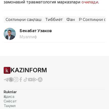
замонавий травматология марказлари
очилади
.
Соғлиқни сақлаш
Тиббиёт
Фан
ҚР Соғлиқни с
Бекабат Узаков
Муаллиф
KAZINFORM
Ruknlar
Ҳодиса
Сиёсат
Таҳлил