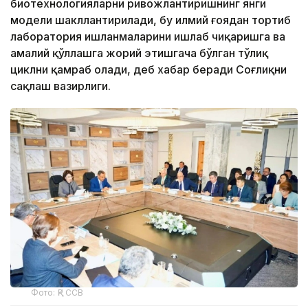
биотехнологияларни ривожлантиришнинг янги
модели шакллантирилади, бу илмий ғоядан тортиб
лаборатория ишланмаларини ишлаб чиқаришга ва
амалий қўллашга жорий этишгача бўлган тўлиқ
циклни қамраб олади, деб хабар беради Соғлиқни
сақлаш вазирлиги.
Фото: ҚР ССВ