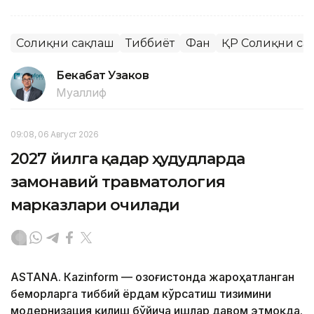
Соғлиқни сақлаш
Тиббиёт
Фан
ҚР Соғлиқни са
Бекабат Узаков
Муаллиф
09:08, 06 Август 2026
2027 йилга қадар ҳудудларда
замонавий травматология
марказлари очилади
ASTANА. Кazinform — Қозоғистонда жароҳатланган
беморларга тиббий ёрдам кўрсатиш тизимини
модернизация қилиш бўйича ишлар давом этмоқда.