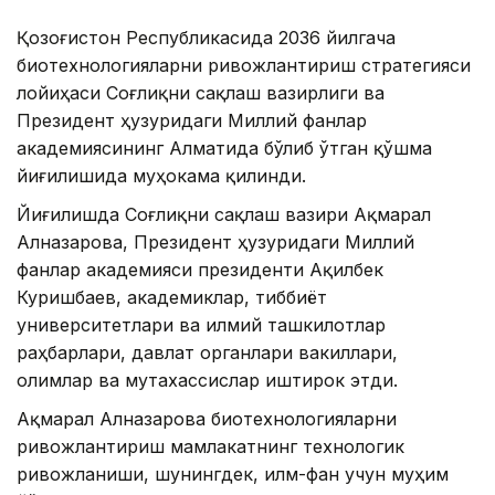
Қозоғистон Республикасида 2036 йилгача
биотехнологияларни ривожлантириш стратегияси
лойиҳаси Соғлиқни сақлаш вазирлиги ва
Президент ҳузуридаги Миллий фанлар
академиясининг Алматида бўлиб ўтган қўшма
йиғилишида муҳокама қилинди.
Йиғилишда Соғлиқни сақлаш вазири Ақмарал
Алназарова, Президент ҳузуридаги Миллий
фанлар академияси президенти Ақилбек
Куришбаев, академиклар, тиббиёт
университетлари ва илмий ташкилотлар
раҳбарлари, давлат органлари вакиллари,
олимлар ва мутахассислар иштирок этди.
Ақмарал Алназарова биотехнологияларни
ривожлантириш мамлакатнинг технологик
ривожланиши, шунингдек, илм-фан учун муҳим