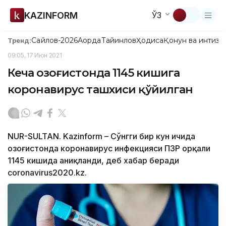
KAZINFORM
ЎЗ
Сайлов-2026
Ақорда
Тайинлов
Ҳодиса
Қонун ва интизо
Тренд:
09:05, 17 Июн 2021
Кеча Қозоғистонда 1145 кишига
коронавирус ташхиси қўйилган
NUR-SULTAN. Kazinform – Сўнгги бир кун ичида
Қозоғистонда коронавирус инфекцияси ПЗР орқали
1145 кишида аниқланди, деб хабар беради
coronavirus2020.kz.