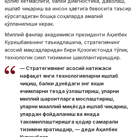
қолиб кетмаслиги, балки диагностика, даволаш,
ишлаб чиқариш ва инсон ҳаётига бевосита таъсир
кўрсатадиган бошқа соҳаларда амалий
қўлланилиши керак.
Миллий фанлар академияси президенти Ақилбек
Куришбаевнинг таъкидлашича, стратегиянинг
асосий мақсадларидан бири Қозоғистонда тўлиқ
технологик сикл тизимини шакллантиришдир.
— Стратегиянинг асосий натижаси
нафақат янги технологияларни ишлаб
чиқиш, балки дунёдаги энг яхши
ечимларни тезда ўзлаштириш, уларни
миллий шароитларга мослаштириш,
уларни маҳаллий миқёсда ишлаб чиқариш,
улардан фойдаланиш ва янада
такомиллаштиришга қодир самарали
тизимни яратишдир, — деди Ақилбек