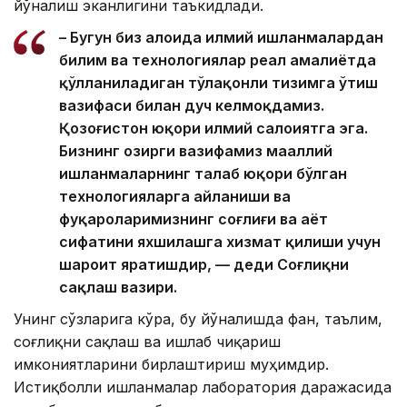
йўналиш эканлигини таъкидлади.
– Бугун биз алоҳида илмий ишланмалардан
билим ва технологиялар реал амалиётда
қўлланиладиган тўлақонли тизимга ўтиш
вазифаси билан дуч келмоқдамиз.
Қозоғистон юқори илмий салоҳиятга эга.
Бизнинг ҳозирги вазифамиз маҳаллий
ишланмаларнинг талаб юқори бўлган
технологияларга айланиши ва
фуқароларимизнинг соғлиғи ва ҳаёт
сифатини яхшилашга хизмат қилиши учун
шароит яратишдир, — деди Соғлиқни
сақлаш вазири.
Унинг сўзларига кўра, бу йўналишда фан, таълим,
соғлиқни сақлаш ва ишлаб чиқариш
имкониятларини бирлаштириш муҳимдир.
Истиқболли ишланмалар лаборатория даражасида