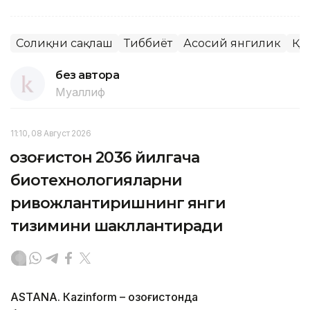
Соғлиқни сақлаш
Тиббиёт
Асосий янгилик
ҚР
без автора
Муаллиф
11:10, 08 Август 2026
Қозоғистон 2036 йилгача
биотехнологияларни
ривожлантиришнинг янги
тизимини шакллантиради
ASTANА. Кazinform – Қозоғистонда