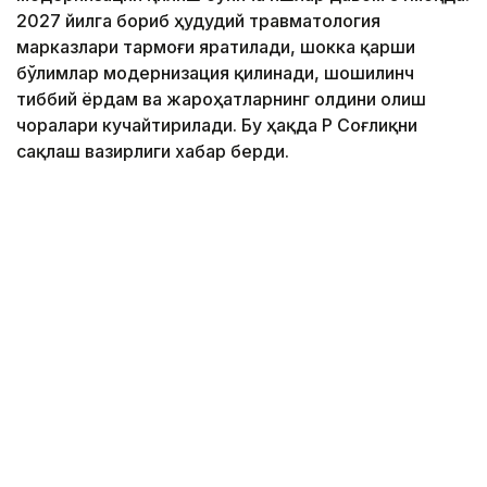
2027 йилга бориб ҳудудий травматология
марказлари тармоғи яратилади, шокка қарши
бўлимлар модернизация қилинади, шошилинч
тиббий ёрдам ва жароҳатларнинг олдини олиш
чоралари кучайтирилади. Бу ҳақда ҚР Соғлиқни
сақлаш вазирлиги хабар берди.
Фото: Марказий коммуникациялар хизмати