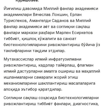
Куришбаев.
Йиғилиш давомида Миллий фанлар академияси
академиклари Вячеслав Локшин, Ерлан
Туриспеков, Амангелди Саданов ва Миллий
фанлар академияси Ҳаёт ва соғлиқни сақлаш
фанлари маркази раҳбари Марлен Есиркепов
тиббиёт, қишлоқ хўжалиги ва саноат
биотехнологияларини ривожлантириш бўйича ўз
таклифларини тақдим этдилар.
Мутахассислар илмий инфратузилмани
ривожлантириш, кадрлар тайёрлаш, флагман
илмий дастурларни амалга ошириш ва маҳаллий
ишланмаларни самарали жорий этиш
механизмларини шакллантириш масалаларига
алоҳида эътибор қаратдилар.
Соғлиқни сақлаш соҳасида биотехнологияларни
ривожлантириш тиббиёт фанлари, диагностика,