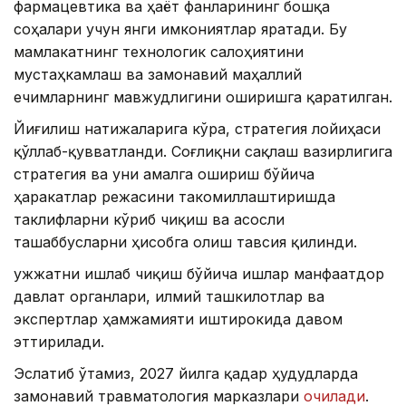
фармацевтика ва ҳаёт фанларининг бошқа
соҳалари учун янги имкониятлар яратади. Бу
мамлакатнинг технологик салоҳиятини
мустаҳкамлаш ва замонавий маҳаллий
ечимларнинг мавжудлигини оширишга қаратилган.
Йиғилиш натижаларига кўра, стратегия лойиҳаси
қўллаб-қувватланди. Соғлиқни сақлаш вазирлигига
стратегия ва уни амалга ошириш бўйича
ҳаракатлар режасини такомиллаштиришда
таклифларни кўриб чиқиш ва асосли
ташаббусларни ҳисобга олиш тавсия қилинди.
Ҳужжатни ишлаб чиқиш бўйича ишлар манфаатдор
давлат органлари, илмий ташкилотлар ва
экспертлар ҳамжамияти иштирокида давом
эттирилади.
Эслатиб ўтамиз, 2027 йилга қадар ҳудудларда
замонавий травматология марказлари
очилади
.