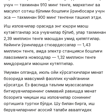
учун — тахминан 910 минг тенге, маркетинг ва
маҳсулот сотиш бўлими бошлиғи ўринбосари учун
эса — тахминан 900 минг тенгени ташкил этди.
Иш изловчилар орасида энг юқори маош
кутаётганлар эса учувчилар бўлиб, улар тахминан
2,39 миллион тенге маошдан умид қиляптилар.
Кейинги ўринларда стюардессалар — 1,43
миллион тенге, ҳамда электр станцияси бошлиғи
лавозимига номзодлар — 1,32 миллион тенге
миқдоридаги маошни кутяптилар.
Умуман олганда, июль ойи кўрсаткичлари меҳнат
бозорида мавсумий фаоллик кучайганини
кўрсатди. Ёз фаслида таълим муассасалари
битирувчиларининг оммавий равишда меҳнат
бозорига чиқиши иш изловчилар сонининг
ортишига туртки бўлди. Шу билан бирга, иш
берувчиларнинг асосий талаби аввалгидек