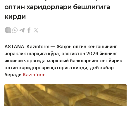
олтин харидорлари бешлигига
кирди
ASTANA. Kazinform — Жаҳон олтин кенгашининг
чораклик шарҳига кўра, Қозоғистон 2026 йилнинг
иккинчи чорагида марказий банкларнинг энг йирик
олтин харидорлари қаторига кирди, деб хабар
беради
Kazinform
.