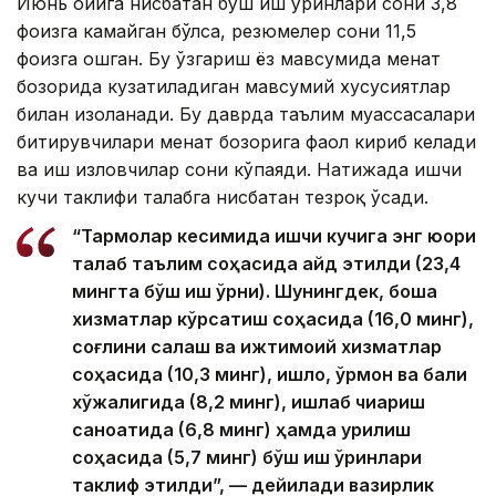
Июнь ойига нисбатан бўш иш ўринлари сони 3,8
фоизга камайган бўлса, резюмелер сони 11,5
фоизга ошган. Бу ўзгариш ёз мавсумида меҳнат
бозорида кузатиладиган мавсумий хусусиятлар
билан изоҳланади. Бу даврда таълим муассасалари
битирувчилари меҳнат бозорига фаол кириб келади
ва иш изловчилар сони кўпаяди. Натижада ишчи
кучи таклифи талабга нисбатан тезроқ ўсади.
“Тармоқлар кесимида ишчи кучига энг юқори
талаб таълим соҳасида қайд этилди (23,4
мингта бўш иш ўрни). Шунингдек, бошқа
хизматлар кўрсатиш соҳасида (16,0 минг),
соғлиқни сақлаш ва ижтимоий хизматлар
соҳасида (10,3 минг), қишлоқ, ўрмон ва балиқ
хўжалигида (8,2 минг), ишлаб чиқариш
саноатида (6,8 минг) ҳамда қурилиш
соҳасида (5,7 минг) бўш иш ўринлари
таклиф этилди”, — дейилади вазирлик