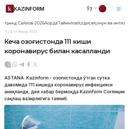
KAZINFORM
ЎЗ
Сайлов-2026
Ақорда
Тайинлов
Ҳодиса
Қонун ва интизо
Тренд:
11:23, 14 Январ 2023
Кеча Қозоғистонда 111 киши
коронавирус билан касалланди
ASTANA. Kazinform - Қозоғистонда ўтган сутка
давомида 111 кишида коронавирус инфекцияси
аниқланди, дея хабар бермоқда Kazinform Соғлиқни
сақлаш вазирлигига таяниб.