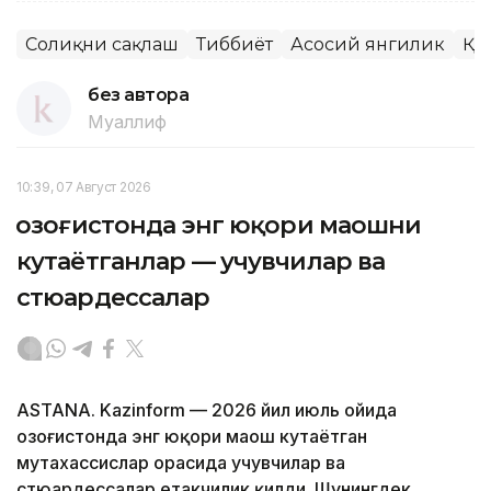
Соғлиқни сақлаш
Тиббиёт
Асосий янгилик
ҚР
без автора
Муаллиф
10:39, 07 Август 2026
Қозоғистонда энг юқори маошни
кутаётганлар — учувчилар ва
стюардессалар
ASTANA. Kazinform — 2026 йил июль ойида
Қозоғистонда энг юқори маош кутаётган
мутахассислар орасида учувчилар ва
стюардессалар етакчилик қилди. Шунингдек,