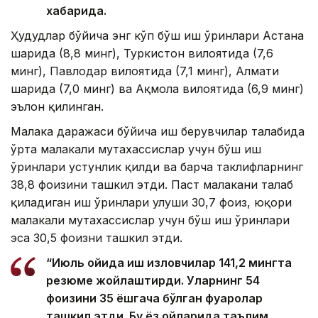
хабарида.
Ҳудудлар бўйича энг кўп бўш иш ўринлари Астана
шаҳрида (8,8 минг), Туркистон вилоятида (7,6
минг), Павлодар вилоятида (7,1 минг), Алмати
шаҳрида (7,0 минг) ва Ақмола вилоятида (6,9 минг)
эълон қилинган.
Малака даражаси бўйича иш берувчилар талабида
ўрта малакали мутахассислар учун бўш иш
ўринлари устунлик қилди ва барча таклифларнинг
38,8 фоизини ташкил этди. Паст малакани талаб
қиладиган иш ўринлари улуши 30,7 фоиз, юқори
малакали мутахассислар учун бўш иш ўринлари
эса 30,5 фоизни ташкил этди.
“Июль ойида иш изловчилар 141,2 мингта
резюме жойлаштирди. Уларнинг 54
фоизини 35 ёшгача бўлган фуқаролар
ташкил этди. Бу ёз ойларида таълим