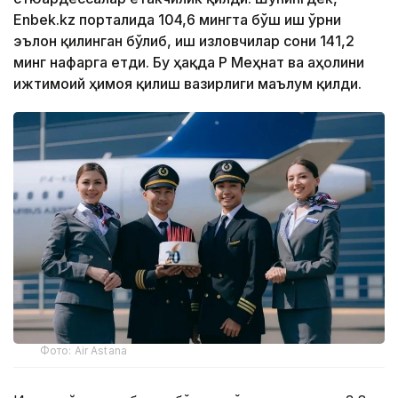
Enbek.kz порталида 104,6 мингта бўш иш ўрни
эълон қилинган бўлиб, иш изловчилар сони 141,2
минг нафарга етди. Бу ҳақда ҚР Меҳнат ва аҳолини
ижтимоий ҳимоя қилиш вазирлиги маълум қилди.
Фото: Air Astana