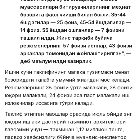
муассасалари битирувчиларининг меҳнат
бозорига фаол чиқиши билан боғлиқ. 35-44
ёшдагилар — 25 фоиз, 45-54 ёшдагилар —
14 фоиз, 55 ёшдан ошганлар — 7 фоизни
ташкил қилди. Жинс таркиби бўйича
резюмелернинг 57 фоизи аёллар, 43 фоизи
эркаклар томонидан жойлаштирилган”, —
деб маълум қилди вазирлик.
Ишчи кучи таклифининг малака тузилмаси меҳнат
бозоридаги талабга умумий жиҳатдан мос келади.
Резюмелернинг 38 фоизи ўрта малакали, 38 фоизи
юқори малакали, 24 фоизи эса паст малакали иш
изловчилар ҳиссасига тўғри келади.
Таклиф этилган маошлар орасида июль ойида энг
юқори иш ҳақи дастурий таъминот архитектори
лавозими учун — тахминан 1,12 миллион тенге,
парвоз хавфсизлиги бўйича муҳандис-инспектор