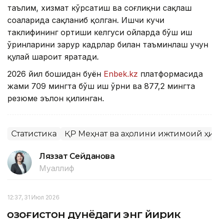
таълим, хизмат кўрсатиш ва соғлиқни сақлаш
соҳаларида сақланиб қолган. Ишчи кучи
таклифининг ортиши келгуси ойларда бўш иш
ўринларини зарур кадрлар билан таъминлаш учун
қулай шароит яратади.
2026 йил бошидан буён
Enbek.kz
платформасида
жами 709 мингта бўш иш ўрни ва 877,2 мингта
резюме эълон қилинган.
Статистика
ҚР Меҳнат ва аҳолини ижтимоий ҳи
Ляззат Сейданова
Муаллиф
12:37, 31 Июл 2026
Қозоғистон дунёдаги энг йирик