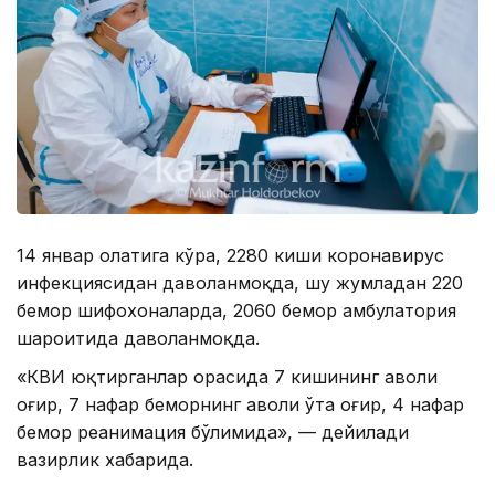
14 январ ҳолатига кўра, 2280 киши коронавирус
инфекциясидан даволанмоқда, шу жумладан 220
бемор шифохоналарда, 2060 бемор амбулатория
шароитида даволанмоқда.
«КВИ юқтирганлар орасида 7 кишининг аҳволи
оғир, 7 нафар беморнинг аҳволи ўта оғир, 4 нафар
бемор реанимация бўлимида», — дейилади
вазирлик хабарида.