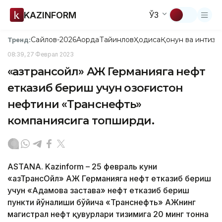
KAZINFORM
ЎЗ
Сайлов-2026
Ақорда
Тайинлов
Ҳодиса
Қонун ва интизо
Тренд:
08:39, 27 Феврал 2023
«Қазтрансойл» АЖ Германияга нефт
етказиб бериш учун Қозоғистон
нефтини «Транснефть»
компаниясига топширди.
ASTANA. Kazinform – 25 февраль куни
«ҚазТрансОйл» АЖ Германияга нефт етказиб бериш
учун «Адамова застава» нефт етказиб бериш
пункти йўналиши бўйича «Транснефть» АЖнинг
магистрал нефт қувурлари тизимига 20 минг тонна