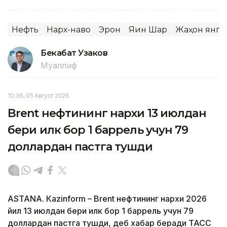
Нефть
Нарх-наво
Эрон
Яқин Шарқ
Жаҳон янг
Бекабат Узаков
Муаллиф
10:36, 05 Август 2026
Brent нефтининг нархи 13 июлдан
бери илк бор 1 баррель учун 79
доллардан пастга тушди
ASTANА. Кazinform – Brent нефтининг нархи 2026
йил 13 июлдан бери илк бор 1 баррель учун 79
доллардан пастга тушди, деб хабар беради ТАСС