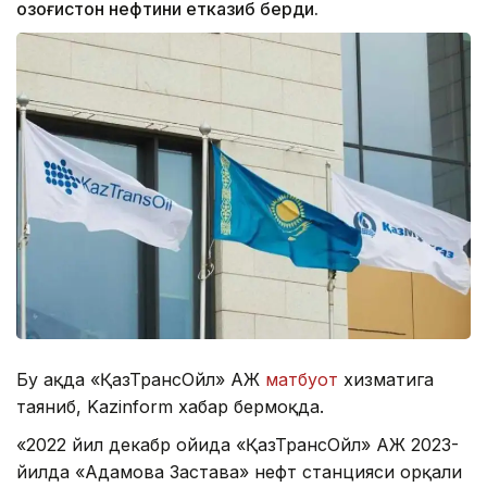
Қозоғистон нефтини етказиб берди.
Бу ҳақда «ҚазТрансОйл» АЖ
матбуот
хизматига
таяниб, Kazinform хабар бермоқда.
«2022 йил декабр ойида «ҚазТрансОйл» АЖ 2023-
йилда «Адамова Застава» нефт станцияси орқали