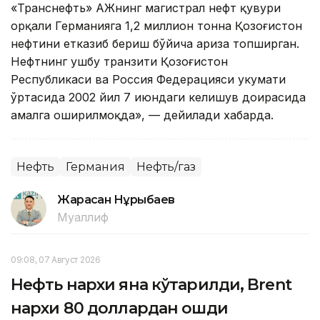
«Транснефть» АЖнинг магистрал нефт қувури
орқали Германияга 1,2 миллион тонна Қозоғистон
нефтини етказиб бериш бўйича ариза топширган.
Нефтнинг ушбу транзити Қозоғистон
Республикаси ва Россия Федерацияси ҳукумати
ўртасида 2002 йил 7 июндаги келишув доирасида
амалга оширилмоқда», — дейилади хабарда.
Нефть
Германия
Нефть/газ
Жарасқан Нұрыбаев
Муаллиф
09:08, 07 Август 2026
Нефть нархи яна кўтарилди, Brent
нархи 80 доллардан ошди