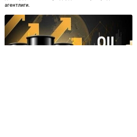
агентлиги.
Фото: ParsToday
Астана вақти билан соат 20:38 ҳолатига кўра, Brent
нефтининг нархи 6,03 фоизга пасайиб, 1 баррель
учун 78,72 долларни ташкил этди.