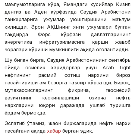
маълумотларига кўра, Ямандаги хусийлар Қизил
денгиз ва Аден кўрфазида Саудия Арабистони
танкерларига ҳужумлар уюштиришини маълум
қилишди. Эрон АҚШнинг янги ҳужумлари бўлган
тақдирда Форс кўрфази давлатларининг
энергетика инфратузилмасига қарши жавоб
чоралари кўриши мумкинлиги ҳақида огоҳлантирди.
Шу билан бирга, Саудия Арабистонининг сентябрь
ойида осиёлик харидорлар учун Arab Light
нефтининг расмий сотиш нархини бироз
пасайтириши ҳам бозорга таъсир кўрсатди. Бироқ,
мутахассисларнинг фикрича, геосиёсий
вазиятнинг кескинлашиши ҳозирча нефть
нархларини юқори даражада ушлаб туришга
ёрдам бермоқда.
Эслатиб ўтамиз, жаҳон биржаларида нефть нархи
пасайгани ҳақида
хабар
берган эдик.