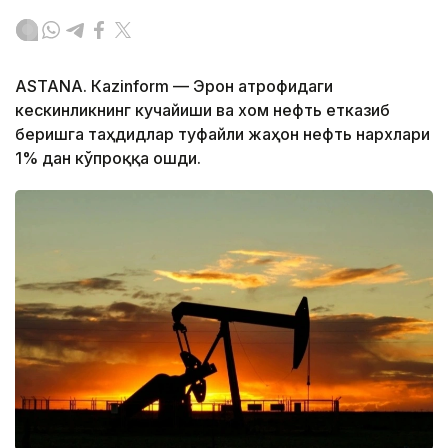
ASTANА. Кazinform — Эрон атрофидаги
кескинликнинг кучайиши ва хом нефть етказиб
беришга таҳдидлар туфайли жаҳон нефть нархлари
1% дан кўпроққа ошди.