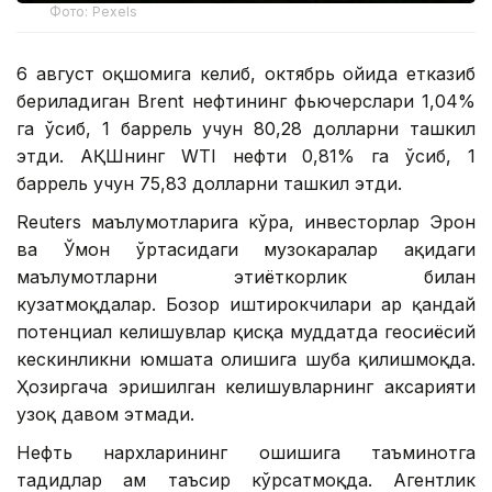
Фото: Pexels
6 август оқшомига келиб, октябрь ойида етказиб
бериладиган Brent нефтининг фьючерслари 1,04%
га ўсиб, 1 баррель учун 80,28 долларни ташкил
этди. АҚШнинг WTI нефти 0,81% га ўсиб, 1
баррель учун 75,83 долларни ташкил этди.
Reuters маълумотларига кўра, инвесторлар Эрон
ва Ўмон ўртасидаги музокаралар ҳақидаги
маълумотларни эҳтиёткорлик билан
кузатмоқдалар. Бозор иштирокчилари ҳар қандай
потенциал келишувлар қисқа муддатда геосиёсий
кескинликни юмшата олишига шубҳа қилишмоқда.
Ҳозиргача эришилган келишувларнинг аксарияти
узоқ давом этмади.
Нефть нархларининг ошишига таъминотга
таҳдидлар ҳам таъсир кўрсатмоқда. Агентлик