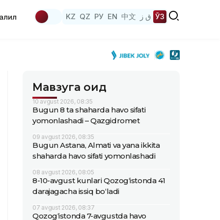
KZ
QZ
РУ
EN
中文
ق ز
ЎЗ
аҳлил
Мавзуга оид
10 avgust 2026, 08:35
Bugun 8 ta shaharda havo sifati
yomonlashadi – Qazgidromet
09 avgust 2026, 08:35
Bugun Astana, Almati va yana ikkita
shaharda havo sifati yomonlashadi
08 avgust 2026, 08:05
8-10-avgust kunlari Qozog‘istonda 41
darajagacha issiq bo‘ladi
07 avgust 2026, 08:37
Qozog‘istonda 7-avgustda havo