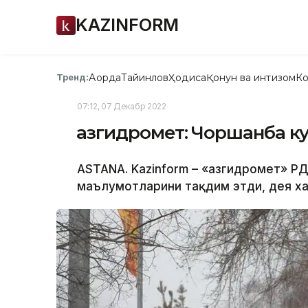
KAZINFORM
Ақорда
Тайинлов
Ҳодиса
Қонун ва интизом
Ко
Тренд:
07:12, 07 Декабр 2022
Қазгидромет: Чоршанба к
ASTANA. Kazinform – «Қазгидромет» Р
маълумотларини тақдим этди, дея ха