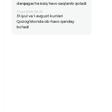
darajagacha issiq havo saqlanib qoladi
31 iyul 2026, 08:35
31-iyul va 1-avgust kunlari
Qozog‘istonda ob-havo qanday
bo‘ladi