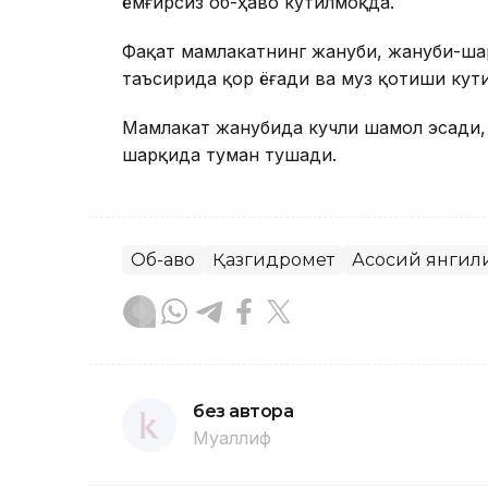
ёмғирсиз об-ҳаво кутилмоқда.
Фақат мамлакатнинг жануби, жануби-ша
таъсирида қор ёғади ва муз қотиши кут
Мамлакат жанубида кучли шамол эсади,
шарқида туман тушади.
Об-ҳаво
Қазгидромет
Асосий янгил
без автора
Муаллиф