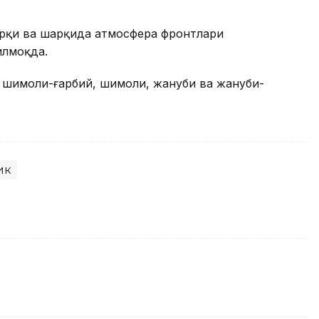
рқи ва шарқида атмосфера фронтлари
илмоқда.
 шимоли-ғарбий, шимоли, жануби ва жануби-
ик