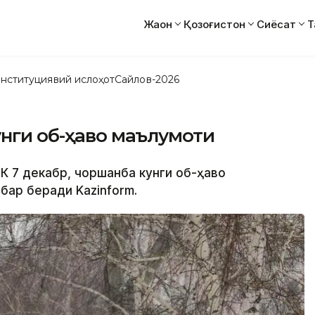
Жаҳон
Қозоғистон
Сиёсат
Т
нституциявий ислоҳот
Сайлов-2026
унги об-ҳаво маълумоти
ДК 7 декабр, чоршанба кунги об-ҳаво
бар беради Kazinform.