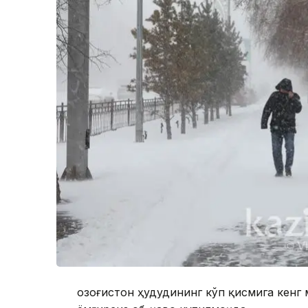
Қозоғистон ҳудудининг кўп қисмига кен