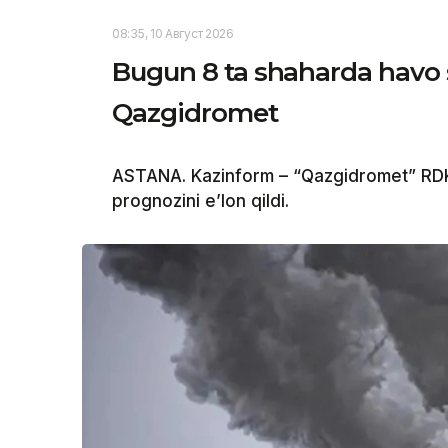
08:35, 10 Август 2026
Bugun 8 ta shaharda havo 
Qazgidromet
ASTANA. Kazinform – “Qazgidromet” RDK 
prognozini e’lon qildi.