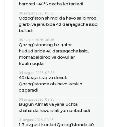
harorati +40°S gacha ko‘tariladi
06 avgust 2026, 08:35
Qozog‘iston shimolida havo salqinroq,
g‘arbi va janubida 42 darajagacha issiq
bo‘ladi
05 avgust 2026, 08:36
Qozog‘istonning bir qator
hududlarida 40 darajagacha issiq,
momaqaldiroq va dovullar
kutilmoqda
04 avgust 2026, 08:36
40 daraja issiq va dovul:
Qozog‘istonda ob-havo keskin
o‘zgaradi
03 avgust 2026, 08:35
Bugun Almati va yana uchta
shaharda havo sifati yomonlashadi
01 avgust 2026, 08:35
1-3-avgust kunlari Qozog‘istonda 40