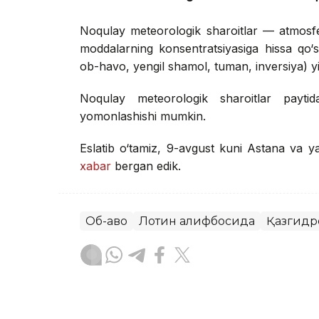
Noqulay meteorologik sharoitlar — atmosfera
moddalarning konsentratsiyasiga hissa qo‘s
ob-havo, yengil shamol, tuman, inversiya) yig
Noqulay meteorologik sharoitlar paytid
yomonlashishi mumkin.
Eslatib o‘tamiz, 9-avgust kuni Astana va y
xabar
bergan edik.
Об-ҳаво
Лотин алифбосида
Қазгидр