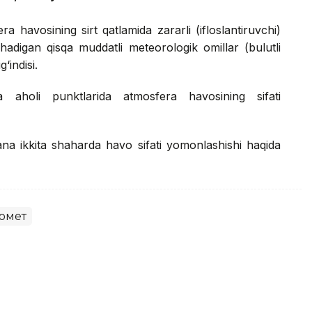
 havosining sirt qatlamida zararli (ifloslantiruvchi)
hadigan qisqa muddatli meteorologik omillar (bulutli
‘indisi.
a aholi punktlarida atmosfera havosining sifati
ana ikkita shaharda havo sifati yomonlashishi haqida
омет