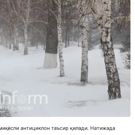
г миқёсли антициклон таъсир қилади. Натижада