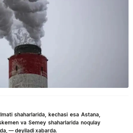
mati shaharlarida, kechasi esa Astana,
O‘skemen va Semey shaharlarida noqulay
da, — deyiladi xabarda.