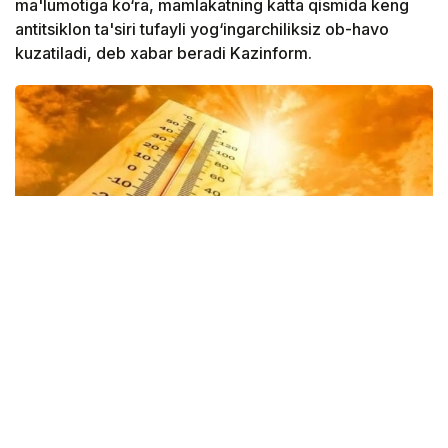
ma'lumotiga ko‘ra, mamlakatning katta qismida keng
antitsiklon ta'siri tufayli yog‘ingarchiliksiz ob-havo
kuzatiladi, deb xabar beradi Kazinform.
Фото: Казгидромет
Shu bilan birga, sinoptiklar tarqatgan ma’lumotga
ko‘ra, mamlakat sharqida, shuningdek janub va janubi-