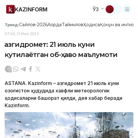
KAZINFORM
ЎЗ
Сайлов-2026
Ақорда
Тайинлов
Ҳодиса
Қонун ва интизо
Тренд:
07:06, 21 Июл 2023
Қазгидромет: 21 июль куни
кутилаётган об-ҳаво маълумоти
ASTANA. Kazinform – Қазгидромет 21 июль куни
Қозоғистон ҳудудида хавфли метеорологик
ҳодисаларни башорат қилди, дея хабар беради
Kazinform.