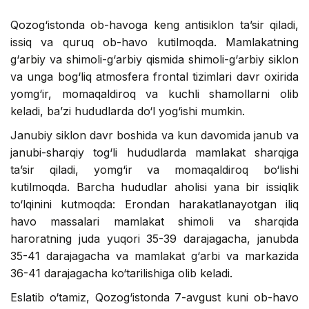
Qozog‘istonda ob-havoga keng antisiklon ta’sir qiladi,
issiq va quruq ob-havo kutilmoqda. Mamlakatning
g‘arbiy va shimoli-g‘arbiy qismida shimoli-g‘arbiy siklon
va unga bog‘liq atmosfera frontal tizimlari davr oxirida
yomg‘ir, momaqaldiroq va kuchli shamollarni olib
keladi, ba’zi hududlarda do‘l yog‘ishi mumkin.
Janubiy siklon davr boshida va kun davomida janub va
janubi-sharqiy tog‘li hududlarda mamlakat sharqiga
ta’sir qiladi, yomg‘ir va momaqaldiroq bo‘lishi
kutilmoqda. Barcha hududlar aholisi yana bir issiqlik
to‘lqinini kutmoqda: Erondan harakatlanayotgan iliq
havo massalari mamlakat shimoli va sharqida
haroratning juda yuqori 35-39 darajagacha, janubda
35-41 darajagacha va mamlakat g‘arbi va markazida
36-41 darajagacha ko‘tarilishiga olib keladi.
Eslatib o‘tamiz, Qozog‘istonda 7-avgust kuni ob-havo