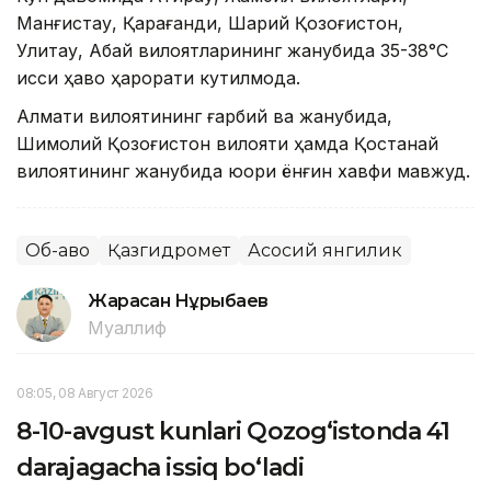
Манғистау, Қарағанди, Шарқий Қозоғистон,
Улитау, Абай вилоятларининг жанубида 35-38°С
иссиқ ҳаво ҳарорати кутилмоқда.
Алмати вилоятининг ғарбий ва жанубида,
Шимолий Қозоғистон вилояти ҳамда Қостанай
вилоятининг жанубида юқори ёнғин хавфи мавжуд.
Об-ҳаво
Қазгидромет
Асосий янгилик
Жарасқан Нұрыбаев
Муаллиф
08:05, 08 Август 2026
8-10-avgust kunlari Qozog‘istonda 41
darajagacha issiq bo‘ladi