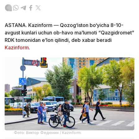
ASTANA. Kazinform — Qozog‘iston bo‘yicha 8-10-
avgust kunlari uchun ob-havo ma’lumoti “Qazgidromet”
RDK tomonidan e’lon qilindi, deb xabar beradi
Kazinform
.
Фото: Виктор Федюнин / Kazinform