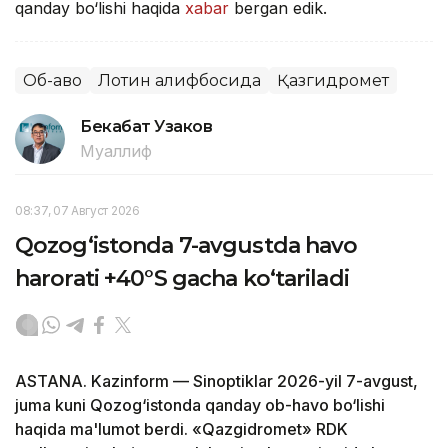
qanday bo‘lishi haqida
xabar
bergan edik.
Об-ҳаво
Лотин алифбосида
Қазгидромет
Бекабат Узаков
Муаллиф
08:37, 07 Август 2026
Qozog‘istonda 7-avgustda havo
harorati +40°S gacha ko‘tariladi
ASTANA. Kazinform — Sinoptiklar 2026-yil 7-avgust,
juma kuni Qozog‘istonda qanday ob-havo bo‘lishi
haqida ma'lumot berdi. «Qazgidromet» RDK