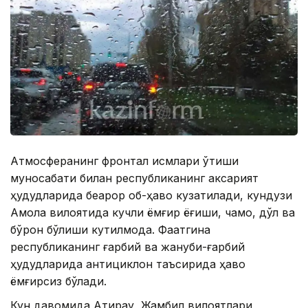
Атмосферанинг фронтал қисмлари ўтиши
муносабати билан республиканинг аксарият
ҳудудларида беқарор об-ҳаво кузатилади, кундузи
Ақмола вилоятида кучли ёмғир ёғиши, чақмоқ, дўл ва
бўрон бўлиши кутилмоқда. Фақатгина
республиканинг ғарбий ва жануби-ғарбий
ҳудудларида антициклон таъсирида ҳаво
ёмғирсиз бўлади.
Кун давомида Атирау, Жамбил вилоятлари,