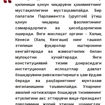
қилиниши қонун чиқарувчи ҳокимиятнинг
мустақиллигини мустаҳкамлайди. Бир
палатали Парламентга (Қурултой) ўтиш
қонун чиқариш фаолиятининг
самарадорлиги ва ҳисобдорлигини
оширади. Янги маслаҳат органи - Халық
Кенеси (Халқ Кенгаши) нинг ташкил
этилиши фуқаролар иштирокини
кенгайтиради ва жамоатчилик билан
мулоқотни кучайтиради. Янги
конституциявий тизим доирасидаги
институционал ислоҳотлар давлат
бошқарувини ривожлантиришга ҳам ёрдам
беради ва раҳбариятнинг мунтазам
янгиланишини таъминлайди. Уларнинг
амалий натижалари бошқарув тизимининг
етуклигини акс эттирувчи вице-президент
лавозимини жорий этишни, шунингдек,