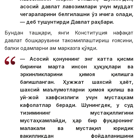
асосий давлат лавозимлари учун муддат
чегараларини белгилашни ўз ичига олади,
— деб тушунтирди Давлат раҳбари.
Бундан ташқари, янги Конституция нафақат
давлат бошқарувини такомиллаштириш ғоясини,
балки одамларни ҳам марказга қўяди.
— Асосий қонуннинг энг катта қисми
биринчи марта инсон ҳуқуқлари ва
эркинликларини ҳимоя қилишга
бағишланган. Ҳужжат шахсий ҳаёт,
шахсий маълумотларни ҳимоя қилиш ва
уй-жой хавфсизлиги учун мустаҳкам
кафолатлар беради. Шунингдек, у суд
тизимининг мустақиллигини
мустаҳкамлайди, ҳар бир фуқаронинг
малакали ва мустақил юридик
вакилликдан фойдаланишини