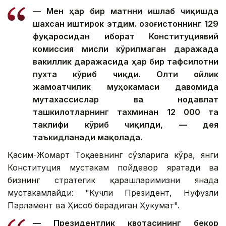
— Мен ҳар бир матнни ишлаб чиқишда
шахсан иштирок этдим. Қозоғистоннинг 129
фуқаросидан иборат Конституциявий
комиссия мисли кўрилмаган даражада
вакиллик даражасида ҳар бир тафсилотни
пухта кўриб чиқди. Олти ойлик
жамоатчилик муҳокамаси давомида
мутахассислар ва нодавлат
ташкилотларнинг тахминан 12 000 та
таклифи кўриб чиқилди, — дея
таъкидланади мақолада.
Қасим-Жомарт Тоқаевнинг сўзларига кўра, янги
Конституция мустаҳкам пойдевор яратади ва
бизнинг стратегик қарашларимизни янада
мустаҳкамлайди: "Кучли Президент, Нуфузли
Парламент ва Ҳисоб берадиган Ҳукумат".
— Президентлик квотасининг бекор