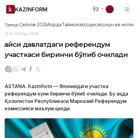
KAZINFORM
ЎЗ
Сайлов-2026
Ақорда
Тайинлов
Ҳодиса
Қонун ва интизо
Тренд:
13:10, 13 Март 2026
Қайси давлатдаги референдум
участкаси биринчи бўлиб очилади
ASTANА. Кazinform — Япониядаги участка
референдум куни биринчи бўлиб очилади. Бу ҳақда
Қозоғистон Республикаси Марказий Референдум
комиссияси маълум қилди.