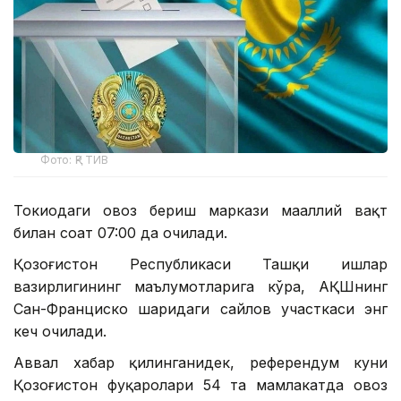
Фото: ҚР ТИВ
Токиодаги овоз бериш маркази маҳаллий вақт
билан соат 07:00 да очилади.
Қозоғистон Республикаси Ташқи ишлар
вазирлигининг маълумотларига кўра, АҚШнинг
Сан-Франциско шаҳридаги сайлов участкаси энг
кеч очилади.
Аввал хабар қилинганидек, референдум куни
Қозоғистон фуқаролари 54 та мамлакатда овоз