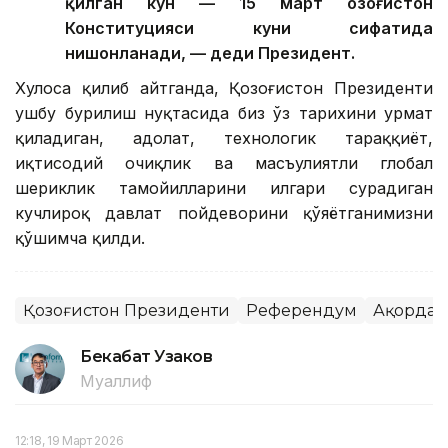
қилган кун — 15 март Қозоғистон
Конституцияси куни сифатида
нишонланади, — деди Президент.
Хулоса қилиб айтганда, Қозоғистон Президенти
ушбу бурилиш нуқтасида биз ўз тарихини ҳурмат
қиладиган, адолат, технологик тараққиёт,
иқтисодий очиқлик ва масъулиятли глобал
шериклик тамойилларини илгари сурадиган
кучлироқ давлат пойдеворини қўяётганимизни
қўшимча қилди.
Қозоғистон Президенти
Референдум
Ақорда
Бекабат Узаков
Муаллиф
12:18, 19 Март 2026