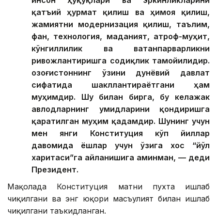
қатъий ҳурмат қилиш ва ҳимоя қилиш,
жамиятни модернизация қилиш, таълим,
фан, технология, маданият, атроф-муҳит,
кўнгиллилик ва ватанпарварликни
ривожлантиришга содиқлик тамойилидир.
Қозоғистоннинг ўзини дунёвий давлат
сифатида шакллантираётгани ҳам
муҳимдир. Шу билан бирга, бу келажак
авлодларнинг умидларини қондиришга
қаратилган муҳим қадамдир. Шунинг учун
мен янги Конституция кўп йиллар
давомида ёшлар учун ўзига хос “йўл
харитаси”га айланишига аминман, — деди
Президент.
Мақолада Конституция матни пухта ишлаб
чиқилгани ва энг юқори масъулият билан ишлаб
чиқилгани таъкидланган.