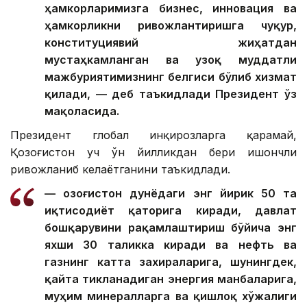
ҳамкорларимизга бизнес, инновация ва
ҳамкорликни ривожлантиришга чуқур,
конституциявий жиҳатдан
мустаҳкамланган ва узоқ муддатли
мажбуриятимизнинг белгиси бўлиб хизмат
қилади, — деб таъкидлади Президент ўз
мақоласида.
Президент глобал инқирозларга қарамай,
Қозоғистон уч ўн йилликдан бери ишончли
ривожланиб келаётганини таъкидлади.
— Қозоғистон дунёдаги энг йирик 50 та
иқтисодиёт қаторига киради, давлат
бошқарувини рақамлаштириш бўйича энг
яхши 30 таликка киради ва нефть ва
газнинг катта захираларига, шунингдек,
қайта тикланадиган энергия манбаларига,
муҳим минералларга ва қишлоқ хўжалиги