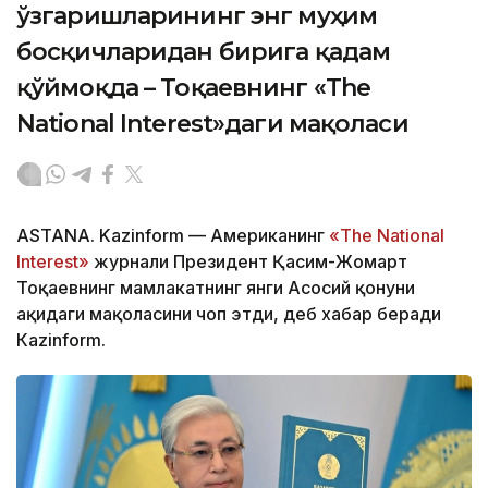
ўзгаришларининг энг муҳим
босқичларидан бирига қадам
қўймоқда – Тоқаевнинг «The
National Interest»даги мақоласи
ASTANA. Kazinform — Американинг
«The National
Interest»
журнали Президент Қасим-Жомарт
Тоқаевнинг мамлакатнинг янги Асосий қонуни
ҳақидаги мақоласини чоп этди, деб хабар беради
Кazinform.