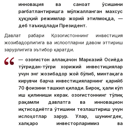
инновация ва саноат ўсишини
рағбатлантиришга мўлжалланган махсус
ҳуқуқий режимлар жорий этилмоқда, —
деб таъкидлади Президент.
Давлат раҳбари Қозоғистоннинг инвестиция
жозибадорлигига ва ислоҳотларни давом эттириш
зарурлигига эътибор қаратди.
— Қозоғистон аллақачон Марказий Осиёда
тўғридан-тўғри хорижий инвестициялар
учун энг жозибадор жой бўлиб, минтақага
кирувчи барча инвестицияларнинг қарийб
70 фоизини ташкил қилади. Бироқ, ҳали кўп
иш қилиниши керак. Қозоғистоннинг тўлиқ
рақамли давлатга ва инновацион
иқтисодиётга ўтишини тезлаштириш учун
ислоҳотлар зарур. Улар, шунингдек,
халқаро инвесторларимиз ва