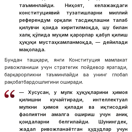
таъминлайди. Ниҳоят, келажакдаги
конституциявий тузатишларни миллий
референдум орқали тасдиқлашни талаб
қилувчи қоида киритилмоқда, шу билан
халқ қўлида муҳим қарорлар қабул қилиш
ҳуқуқи мустаҳкамланмоқда, — дейилади
мақолада.
Бундан ташқари, янги Конституция мамлакат
ривожланиши учун стратегик пойдевор яратади,
барқарорликни таъминлайди ва унинг глобал
рақобатбардошлигини оширади.
— Хусусан, у мулк ҳуқуқларини ҳимоя
қилишни кучайтиради, интеллектуал
мулкни ҳимоя қилади ва иқтисодий
фаолиятни амалга ошириш учун аниқ
қоидаларни белгилайди. Шунингдек,
жадал ривожланаётган ҳудудлар учун