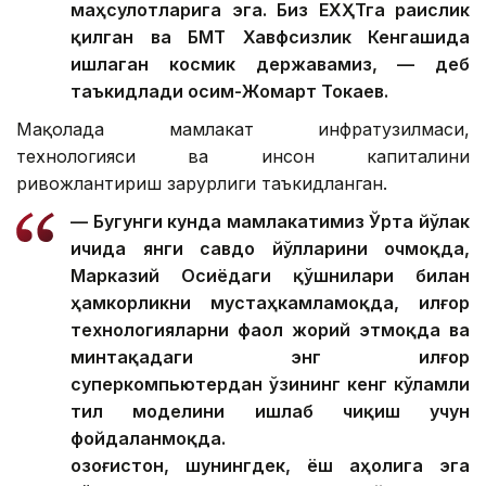
маҳсулотларига эга. Биз ЕХҲТга раислик
қилган ва БМТ Хавфсизлик Кенгашида
ишлаган космик державамиз, — деб
таъкидлади Қосим-Жомарт Токаев.
Мақолада мамлакат инфратузилмаси,
технологияси ва инсон капиталини
ривожлантириш зарурлиги таъкидланган.
— Бугунги кунда мамлакатимиз Ўрта йўлак
ичида янги савдо йўлларини очмоқда,
Марказий Осиёдаги қўшнилари билан
ҳамкорликни мустаҳкамламоқда, илғор
технологияларни фаол жорий этмоқда ва
минтақадаги энг илғор
суперкомпьютердан ўзининг кенг кўламли
тил моделини ишлаб чиқиш учун
фойдаланмоқда.
Қозоғистон, шунингдек, ёш аҳолига эга