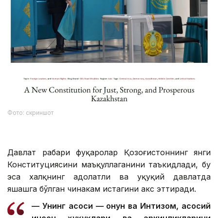
Фото: скриншот
Давлат раҳбари фуқаролар Қозоғистоннинг янги
Конституциясини маъқуллаганини таъкидлади, бу
эса халқнинг адолатли ва ҳуқуқий давлатда
яшашга бўлган чинакам истагини акс эттиради.
— Унинг асоси — Қонун ва Интизом, асосий
инсон ҳуқуқлари ва эркинликларини