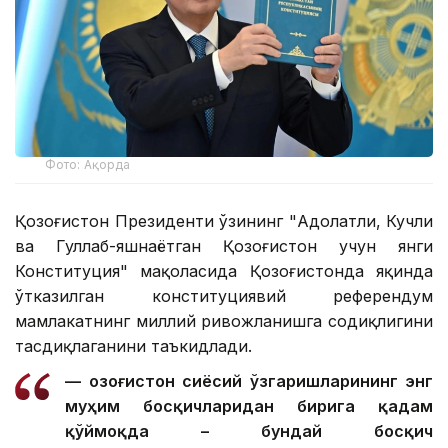
Фото: Ақорда
Қозоғистон Президенти ўзининг "Адолатли, Кучли
ва Гуллаб-яшнаётган Қозоғистон учун янги
Конституция" мақоласида Қозоғистонда яқинда
ўтказилган конституциявий референдум
мамлакатнинг миллий ривожланишга содиқлигини
тасдиқлаганини таъкидлади.
— Қозоғистон сиёсий ўзгаришларининг энг
муҳим босқичларидан бирига қадам
қўймоқда – бундай босқич