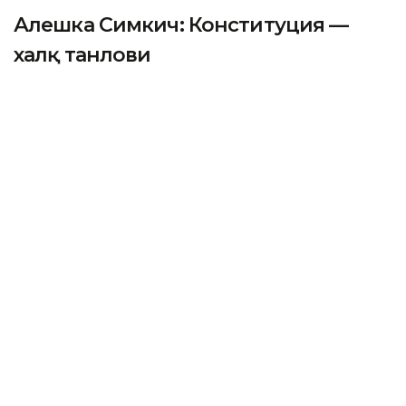
Алешка Симкич: Конституция —
халқ танлови
ASTANА. Каzinform – Европа Иттифоқининг
Қозоғистондаги элчиси Алешка Симкич Кazinformга
Қозоғистондаги референдум ҳақида ўз фикрини
билдирди.