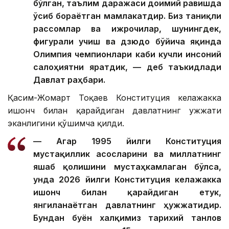
бўлган, таълим даражаси доимий равишда
ўсиб бораётган мамлакатдир. Биз таниқли
рассомлар ва ижрочилар, шунингдек,
фигурали учиш ва дзюдо бўйича яқинда
Олимпия чемпионлари каби кучли инсоний
салоҳиятни яратдик, — деб таъкидлади
Давлат раҳбари.
Қасим-Жомарт Тоқаев Конституция келажакка
ишонч билан қарайдиган давлатнинг ҳужжати
эканлигини қўшимча қилди.
— Агар 1995 йилги Конституция
мустақиллик асосларини ва миллатнинг
яшаб қолишини мустаҳкамлаган бўлса,
унда 2026 йилги Конституция келажакка
ишонч билан қарайдиган етук,
янгиланаётган давлатнинг ҳужжатидир.
Бундан буён халқимиз тарихий танлов