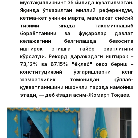
мустақилликнинг 35 йилида кузатилмаган.
Яқинда ўтказилган миллий референдум,
кетма-кет учинчи марта, мамлакат сиёсий
тизими янада такомиллашиб
бораётганини ва фуқаролар давлат
келажагини белгилашда бевосита
иштирок этишга тайёр эканлигини
кўрсатди. Рекорд даражадаги иштирок –
73,12% ва 87,15% "ёқлаб" овоз бериш –
конституциявий ўзгаришларни кенг
жамоатчилик томонидан қўллаб-
қувватланишини ишончли тарзда намойиш
этади, — деб ёзади Қасим-Жомарт Тоқаев.