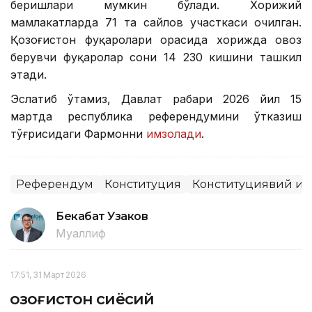
беришлари мумкин бўлади. Хорижий
мамлакатларда 71 та сайлов участкаси очилган.
Қозоғистон фуқаролари орасида хорижда овоз
берувчи фуқаролар сони 14 230 кишини ташкил
этади.
Эслатиб ўтамиз, Давлат раҳбари 2026 йил 15
мартда республика референдумини ўтказиш
тўғрисидаги Фармонни
имзолади
.
Референдум
Конституция
Конституциявий исл
Бекабат Узаков
Муаллиф
17:51, 31 Март 2026
Қозоғистон сиёсий