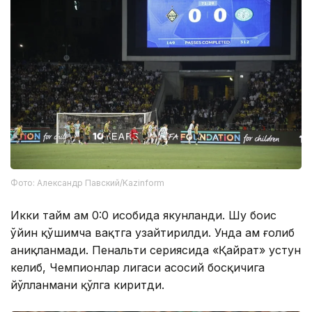
Фото: Александр Павский/Kazinform
Икки тайм ҳам 0:0 ҳисобида якунланди. Шу боис
ўйин қўшимча вақтга узайтирилди. Унда ҳам ғолиб
аниқланмади. Пенальти сериясида «Қайрат» устун
келиб, Чемпионлар лигаси асосий босқичига
йўлланмани қўлга киритди.