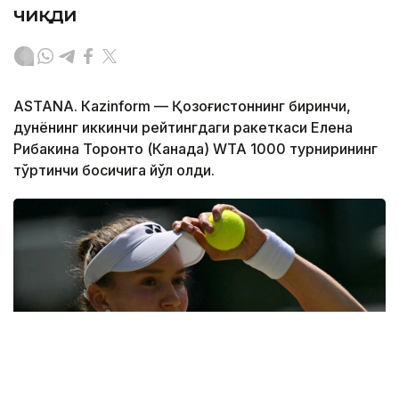
чиқди
ASTANА. Кazinform — Қозоғистоннинг биринчи,
дунёнинг иккинчи рейтингдаги ракеткаси Елена
Рибакина Торонто (Канада) WТА 1000 турнирининг
тўртинчи босқичига йўл олди.