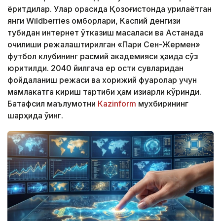
ёритдилар. Улар орасида Қозоғистонда қурилаётган
янги Wildberries омборлари, Каспий денгизи
тубидан интернет ўтказиш масаласи ва Астанада
очилиши режалаштирилган «Пари Сен-Жермен»
футбол клубининг расмий академияси ҳақида сўз
юритилди. 2040 йилгача ер ости сувларидан
фойдаланиш режаси ва хорижий фуқаролар учун
мамлакатга кириш тартиби ҳам қизиқарли кўринди.
Батафсил маълумотни
Кazinform
мухбирининг
шарҳида ўқинг.