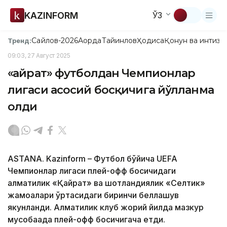
KAZINFORM
ЎЗ
Сайлов-2026
Ақорда
Тайинлов
Ҳодиса
Қонун ва интизо
Тренд:
09:03, 27 Август 2025
«Қайрат» футболдан Чемпионлар
лигаси асосий босқичига йўлланма
олди
ASTANA. Kazinform – Футбол бўйича UEFA
Чемпионлар лигаси плей-офф босқичидаги
алматилик «Қайрат» ва шотландиялик «Селтик»
жамоалари ўртасидаги биринчи беллашув
якунланди. Алматилик клуб жорий йилда мазкур
мусобақада плей-офф босқичигача етди.