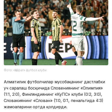
Фото: «Қайрат» футбол клуби
Алматилик футболчилар мусобақанинг дастлабки
уч саралаш босқичида Словениянинг «Олимпия»
(1:1, 2:0), Финляндиянинг «КуПС» клуби (0:2, 3:0),
Словакиянинг «Слован» (1:0, 0:1, пенальтида 4:3)
жамоаларини ортда қолдирди.