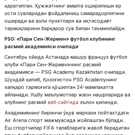
қаратилган. Ҳужжатнинг амалга оширилиши ер
ости сувларидан фойдаланиш самарадорлигини
оширади ва аҳоли пунктлари ва иқтисодиёт
тармоқларини барқарор сув билан таъминлайди.
PSG: «Пари Сен-Жермен» футбол клубининг
расмий академияси очилади
Сентябрь ойида Астанада машҳур француз футбол
клуби «Пари Сен-Жермен»нинг расмий
академияси — PSG Academy Kazakhstan очилади.
Шундай қилиб, Қозоғистон PSG Academyнинг
халқаро тармоғига қўшилган 24-мамлакатга
айланади. Ушбу маълумотлар жаҳон нашрларида ва
клубнинг расмий
веб-сайтида
эълон қилинди.
Академиянинг биринчи ўқув маркази пойтахтдаги
Air Arena спорт мажмуасида жойлашган бўлади.
Ёш спортчилар FIFA талабларига жавоб берадиган