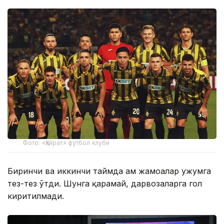
Фото: «Қайрат» футбол клуби
Биринчи ва иккинчи таймда ҳам жамоалар ҳужумга
тез-тез ўтди. Шунга қарамай, дарвозаларга гол
киритилмади.