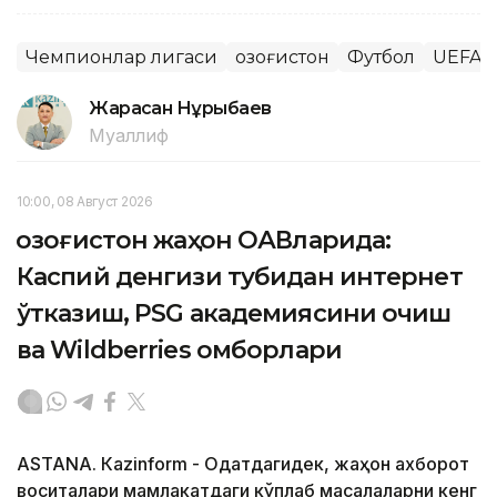
Чемпионлар лигаси
Қозоғистон
Футбол
UEFA
Жарасқан Нұрыбаев
Муаллиф
10:00, 08 Август 2026
Қозоғистон жаҳон ОАВларида:
Каспий денгизи тубидан интернет
ўтказиш, PSG академиясини очиш
ва Wildberries омборлари
ASTANА. Кazinform - Одатдагидек, жаҳон ахборот
воситалари мамлакатдаги кўплаб масалаларни кенг