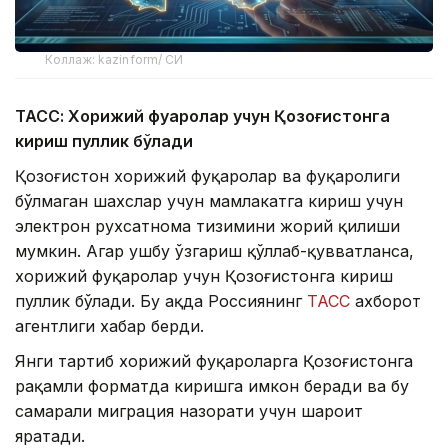
Коллаж: kazinform/ СИ
ТАСС: Хорижий фуқаролар учун Қозоғистонга
кириш пуллик бўлади
Қозоғистон хорижий фуқаролар ва фуқаролиги
бўлмаган шахслар учун мамлакатга кириш учун
электрон рухсатнома тизимини жорий қилиши
мумкин. Агар ушбу ўзгариш қўллаб-қувватланса,
хорижий фуқаролар учун Қозоғистонга кириш
пуллик бўлади. Бу ҳақда Россиянинг
ТАСС
ахборот
агентлиги хабар берди.
Янги тартиб хорижий фуқароларга Қозоғистонга
рақамли форматда киришга имкон беради ва бу
самарали миграция назорати учун шароит
яратади.