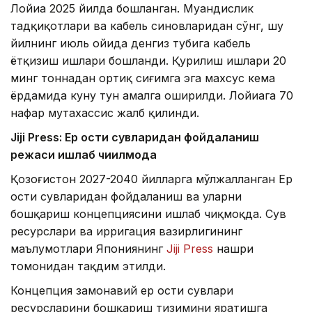
Лойиҳа 2025 йилда бошланган. Муҳандислик
тадқиқотлари ва кабель синовларидан сўнг, шу
йилнинг июль ойида денгиз тубига кабель
ётқизиш ишлари бошланди. Қурилиш ишлари 20
минг тоннадан ортиқ сиғимга эга махсус кема
ёрдамида куну тун амалга оширилди. Лойиҳага 70
нафар мутахассис жалб қилинди.
Jiji Press: Ер ости сувларидан фойдаланиш
режаси ишлаб чиқилмоқда
Қозоғистон 2027-2040 йилларга мўлжалланган Ер
ости сувларидан фойдаланиш ва уларни
бошқариш концепциясини ишлаб чиқмоқда. Сув
ресурслари ва ирригация вазирлигининг
маълумотлари Япониянинг
Jiji Press
нашри
томонидан тақдим этилди.
Концепция замонавий ер ости сувлари
ресурсларини бошқариш тизимини яратишга