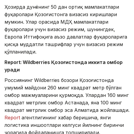
Ҳозирда дунёнинг 50 дан ортиқ мамлакатлари
фуқаролари Қозоғистонга визасиз киришлари
мумкин. Улар орасида МДҲ мамлакатлари
фуқаролари учун визасиз режим, шунингдек,
Европа Иттифоқига аъзо давлатлар фуқароларига
қисқа муддатли ташрифлар учун визасиз режим
қўлланилади.
Report: Wildberries Қозоғистонда иккита омбор
қуради
Россиянинг Wildberries бозори Қозоғистонда
умумий майдони 260 минг квадрат метр бўлган
омбор мажмуаларини қурмоқда. Улардан 160 минг
квадрат метрлик омбор Астанада, яна 100 минг
квадрат метрлик омбор эса Алматида жойлашади.
Report
агентлигининг хабар беришича, янги
логистика иншоотлари келгуси йилнинг биринчи
чорагида фойдаланишга топширилади.