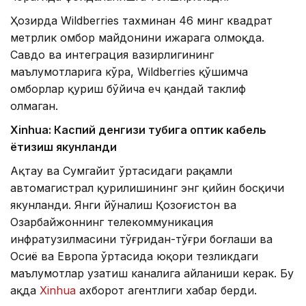
Ҳозирда Wildberries тахминан 46 минг квадрат
метрлик омбор майдонини ижарага олмоқда.
Савдо ва интеграция вазирлигининг
маълумотларига кўра, Wildberries қўшимча
омборлар қуриш бўйича ҳеч қандай таклиф
олмаган.
Xinhuа: Каспий денгизи тубига оптик кабель
ётқизиш якунланди
Ақтау ва Сумгайит ўртасидаги рақамли
автомагистрал қурилишининг энг қийин босқичи
якунланди. Янги йўналиш Қозоғистон ва
Озарбайжоннинг телекоммуникация
инфратузилмасини тўғридан-тўғри боғлаши ва
Осиё ва Европа ўртасида юқори тезликдаги
маълумотлар узатиш каналига айланиши керак. Бу
ҳақда
Xinhua
ахборот агентлиги хабар берди.